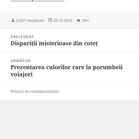
Publicat
Categorii
2.027 vizualizari
03.10.2016
Stiri
pe
Navigare
PRECEDENT
în
Dispariții misterioase din coteț
Articolul
articole
anterior:
URMĂTOR
Prezentarea culorilor rare la porumbeii
Articolul
voiajori
următor:
Politica de confidentialitate