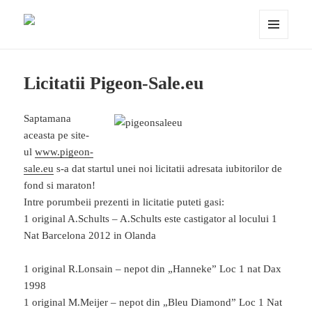
Porumbei.ro
MENIU
ȘI
WIDGET-
URI
Licitatii Pigeon-Sale.eu
Saptamana
aceasta pe site-
ul
www.pigeon-
sale.eu
s-a dat startul unei noi licitatii adresata iubitorilor de
fond si maraton!
Intre porumbeii prezenti in licitatie puteti gasi:
1 original A.Schults – A.Schults este castigator al locului 1
Nat Barcelona 2012 in Olanda
1 original R.Lonsain – nepot din „Hanneke” Loc 1 nat Dax
1998
1 original M.Meijer – nepot din „Bleu Diamond” Loc 1 Nat