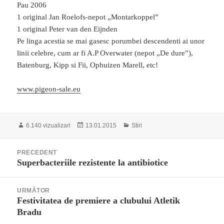
Pau 2006
1 original Jan Roelofs-nepot „Montarkoppel”
1 original Peter van den Eijnden
Pe linga acestia se mai gasesc porumbei descendenti ai unor
linii celebre, cum ar fi A.P Overwater (nepot „De dure”),
Batenburg, Kipp si Fii, Ophuizen Marell, etc!
www.pigeon-sale.eu
Publicat
Categorii
6.140 vizualizari
13.01.2015
Stiri
pe
Navigare
PRECEDENT
în
Superbacteriile rezistente la antibiotice
Articolul
articole
anterior:
URMĂTOR
Festivitatea de premiere a clubului Atletik
Articolul
Bradu
următor: