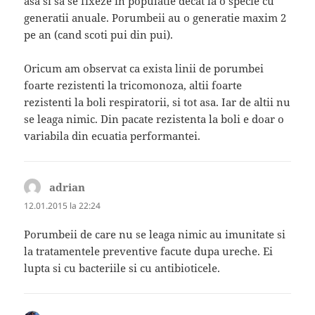
asa si sa se fixeze in populatie decat la o specie cu
generatii anuale. Porumbeii au o generatie maxim 2
pe an (cand scoti pui din pui).
Oricum am observat ca exista linii de porumbei
foarte rezistenti la tricomonoza, altii foarte
rezistenti la boli respiratorii, si tot asa. Iar de altii nu
se leaga nimic. Din pacate rezistenta la boli e doar o
variabila din ecuatia performantei.
adrian
spune:
12.01.2015 la 22:24
Porumbeii de care nu se leaga nimic au imunitate si
la tratamentele preventive facute dupa ureche. Ei
lupta si cu bacteriile si cu antibioticele.