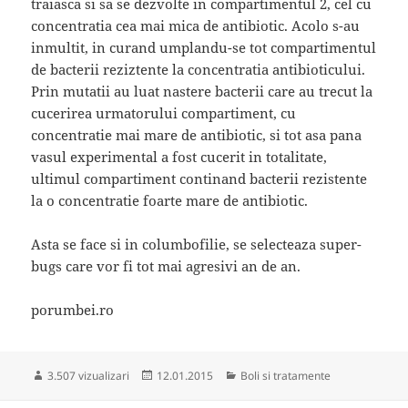
traiasca si sa se dezvolte in compartimentul 2, cel cu
concentratia cea mai mica de antibiotic. Acolo s-au
inmultit, in curand umplandu-se tot compartimentul
de bacterii reziztente la concentratia antibioticului.
Prin mutatii au luat nastere bacterii care au trecut la
cucerirea urmatorului compartiment, cu
concentratie mai mare de antibiotic, si tot asa pana
vasul experimental a fost cucerit in totalitate,
ultimul compartiment continand bacterii rezistente
la o concentratie foarte mare de antibiotic.
Asta se face si in columbofilie, se selecteaza super-
bugs care vor fi tot mai agresivi an de an.
porumbei.ro
Publicat
Categorii
3.507 vizualizari
12.01.2015
Boli si tratamente
pe