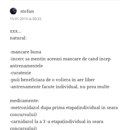
stefan
spune:
15.01.2015 la 00:32
xxx…
natural:
-mancare buna
-incerc sa mentin aceeasi mancare de cand incep
antrenamentele
-curatenie
-puii beneficiaza de o voliera in aer liber
-antrenamente facute individual, nu prea multe
medicamente:
-metronidazol dupa prima etapa(individual in seara
concursului)
-carnidazol la a 3 -a etapa(individual in seara
concursului)