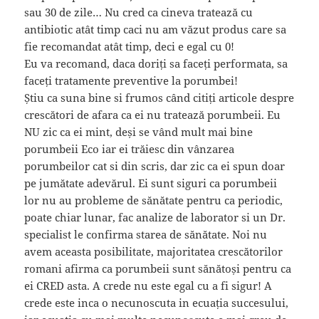
sau 30 de zile… Nu cred ca cineva tratează cu
antibiotic atât timp caci nu am văzut produs care sa
fie recomandat atât timp, deci e egal cu 0!
Eu va recomand, daca doriți sa faceți performata, sa
faceți tratamente preventive la porumbei!
Știu ca suna bine si frumos când citiți articole despre
crescători de afara ca ei nu tratează porumbeii. Eu
NU zic ca ei mint, deși se vând mult mai bine
porumbeii Eco iar ei trăiesc din vânzarea
porumbeilor cat si din scris, dar zic ca ei spun doar
pe jumătate adevărul. Ei sunt siguri ca porumbeii
lor nu au probleme de sănătate pentru ca periodic,
poate chiar lunar, fac analize de laborator si un Dr.
specialist le confirma starea de sănătate. Noi nu
avem aceasta posibilitate, majoritatea crescătorilor
romani afirma ca porumbeii sunt sănătoși pentru ca
ei CRED asta. A crede nu este egal cu a fi sigur! A
crede este inca o necunoscuta in ecuația succesului,