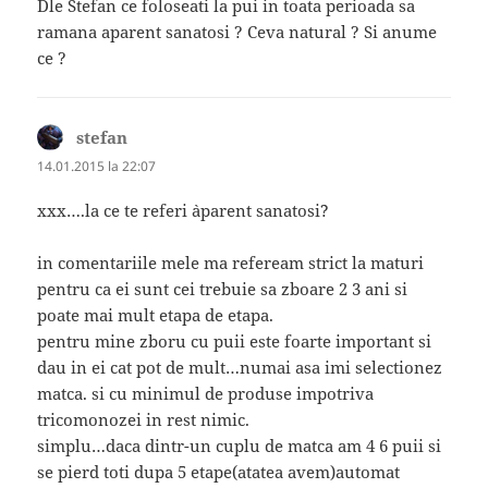
Dle Stefan ce foloseati la pui in toata perioada sa
ramana aparent sanatosi ? Ceva natural ? Si anume
ce ?
stefan
spune:
14.01.2015 la 22:07
xxx….la ce te referi `aparent sanatosi`?
in comentariile mele ma refeream strict la maturi
pentru ca ei sunt cei trebuie sa zboare 2 3 ani si
poate mai mult etapa de etapa.
pentru mine zboru cu puii este foarte important si
dau in ei cat pot de mult…numai asa imi selectionez
matca. si cu minimul de produse impotriva
tricomonozei in rest nimic.
simplu…daca dintr-un cuplu de matca am 4 6 puii si
se pierd toti dupa 5 etape(atatea avem)automat