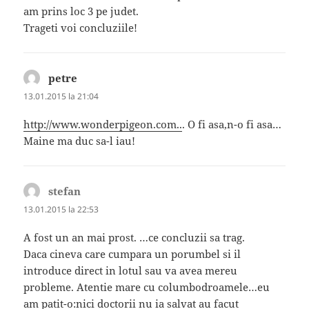
am prins loc 3 pe judet.
Trageti voi concluziile!
petre
spune:
13.01.2015 la 21:04
http://www.wonderpigeon.com..
. O fi asa,n-o fi asa…
Maine ma duc sa-l iau!
stefan
spune:
13.01.2015 la 22:53
A fost un an mai prost. …ce concluzii sa trag.
Daca cineva care cumpara un porumbel si il
introduce direct in lotul sau va avea mereu
probleme. Atentie mare cu columbodroamele…eu
am patit-o:nici doctorii nu ia salvat au facut