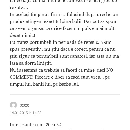
iar ecuația cu mai multe necunoscute e mai greu de
rezolvat.
In același timp nu afirm ca folosind după ureche un
produs atingem exact tulpina bolii. Dar pot sa spun
ca avem o șansa, ca orice facem in puls e mai mult
decât nimic!
Eu tratez porumbeii in perioada de repaus. N-am
spus preventiv , nu știu daca e corect, pentru ca nu
știu sigur ca porumbeii sunt sanatosi, iar asta nu mă
lasă sa dorm liniștit.
Nu înseamnă ca trebuie sa faceți ca mine, deci NO
COMMENT! Fiecare e liber sa facă cum vrea… pe
timpul lui, banii lui, pe barba lui.
xxx
spune:
14.01.2015 la 14:23
Interesante com. 20 si 22.