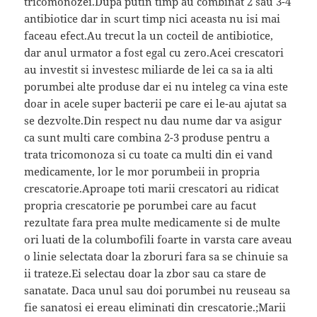
tricomonozei.Dupa putin timp au combinat 2 sau 3-4
antibiotice dar in scurt timp nici aceasta nu isi mai
faceau efect.Au trecut la un cocteil de antibiotice,
dar anul urmator a fost egal cu zero.Acei crescatori
au investit si investesc miliarde de lei ca sa ia alti
porumbei alte produse dar ei nu inteleg ca vina este
doar in acele super bacterii pe care ei le-au ajutat sa
se dezvolte.Din respect nu dau nume dar va asigur
ca sunt multi care combina 2-3 produse pentru a
trata tricomonoza si cu toate ca multi din ei vand
medicamente, lor le mor porumbeii in propria
crescatorie.Aproape toti marii crescatori au ridicat
propria crescatorie pe porumbei care au facut
rezultate fara prea multe medicamente si de multe
ori luati de la columbofili foarte in varsta care aveau
o linie selectata doar la zboruri fara sa se chinuie sa
ii trateze.Ei selectau doar la zbor sau ca stare de
sanatate. Daca unul sau doi porumbei nu reuseau sa
fie sanatosi ei ereau eliminati din crescatorie.;Marii