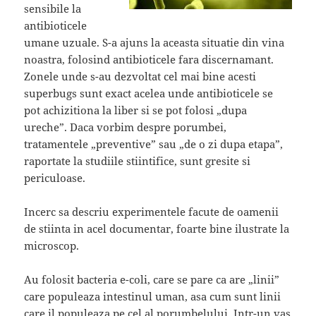
sensibile la
antibioticele
umane uzuale. S-a ajuns la aceasta situatie din vina
noastra, folosind antibioticele fara discernamant.
Zonele unde s-au dezvoltat cel mai bine acesti
superbugs sunt exact acelea unde antibioticele se
pot achizitiona la liber si se pot folosi „dupa
ureche”. Daca vorbim despre porumbei,
tratamentele „preventive” sau „de o zi dupa etapa”,
raportate la studiile stiintifice, sunt gresite si
periculoase.
Incerc sa descriu experimentele facute de oamenii
de stiinta in acel documentar, foarte bine ilustrate la
microscop.
Au folosit bacteria e-coli, care se pare ca are „linii”
care populeaza intestinul uman, asa cum sunt linii
care il populeaza pe cel al porumbelului. Intr-un vas