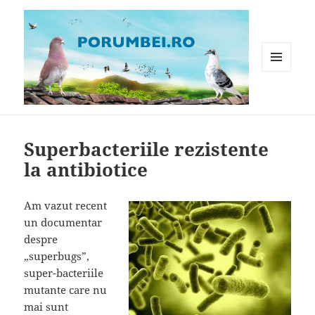
MENIU
ȘI
WIDGET-
Porumbei.ro
URI
Superbacteriile rezistente
la antibiotice
Am vazut recent
un documentar
despre
„superbugs”,
super-bacteriile
mutante care nu
mai sunt