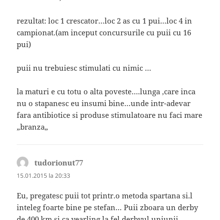
rezultat: loc 1 crescator…loc 2 as cu 1 pui…loc 4 in
campionat.(am inceput concursurile cu puii cu 16
pui)
puii nu trebuiesc stimulati cu nimic …
la maturi e cu totu o alta poveste….lunga ,care inca
nu o stapanesc eu insumi bine…unde intr-adevar
fara antibiotice si produse stimulatoare nu faci mare
„branza„
tudorionut77
spune:
15.01.2015 la 20:33
Eu, pregatesc puii tot printr.o metoda spartana si.l
inteleg foarte bine pe stefan… Puii zboara un derby
de 400 km si ca yearling la fel derbyul uniunii