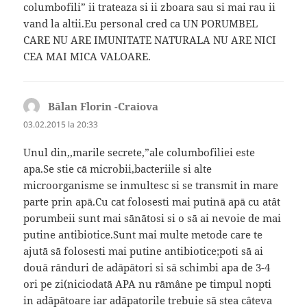
columbofili” ii trateaza si ii zboara sau si mai rau ii
vand la altii.Eu personal cred ca UN PORUMBEL
CARE NU ARE IMUNITATE NATURALA NU ARE NICI
CEA MAI MICA VALOARE.
Bālan Florin -Craiova
spune:
03.02.2015 la 20:33
Unul din,,marile secrete,”ale columbofiliei este
apa.Se stie cā microbii,bacteriile si alte
microorganisme se inmultesc si se transmit in mare
parte prin apā.Cu cat folosesti mai putinā apā cu atât
porumbeii sunt mai sānātosi si o sā ai nevoie de mai
putine antibiotice.Sunt mai multe metode care te
ajutā sā folosesti mai putine antibiotice;poti sā ai
douā rânduri de adāpātori si sā schimbi apa de 3-4
ori pe zi(niciodatā APA nu rāmâne pe timpul nopti
in adāpātoare iar adāpatorile trebuie sā stea câteva