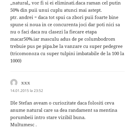
„natural„ vor fi si ei eliminati.daca raman cel putin
50% din puii unui cuplu atunci mai astept.
ptr. andrei = daca tot spui ca zbori puii foarte bine
spune si noua in ce concurenta joci dar poti nici sa
nu o faci daca nu clasezi la fiecare etapa
macar50%.iar masculu adus de pe columbodrom
trebuie pus pe pipa.be la vanzare cu super pedegree
(tricomonoza cu super tulpini imbatabile de la 100 la
1000)
xxx
spune:
14.01.2015 la 23:52
Dle Stefan aveam o curiozitate daca folositi ceva
anume natural care sa dea randament sa mentina
porumbeii intro stare vizibil buna.
Multumesc .