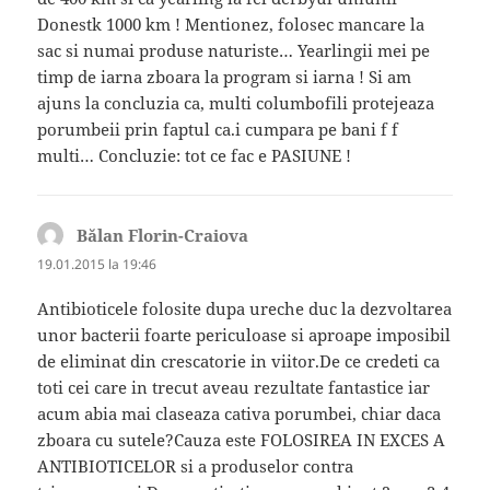
Donestk 1000 km ! Mentionez, folosec mancare la
sac si numai produse naturiste… Yearlingii mei pe
timp de iarna zboara la program si iarna ! Si am
ajuns la concluzia ca, multi columbofili protejeaza
porumbeii prin faptul ca.i cumpara pe bani f f
multi… Concluzie: tot ce fac e PASIUNE !
Bălan Florin-Craiova
spune:
19.01.2015 la 19:46
Antibioticele folosite dupa ureche duc la dezvoltarea
unor bacterii foarte periculoase si aproape imposibil
de eliminat din crescatorie in viitor.De ce credeti ca
toti cei care in trecut aveau rezultate fantastice iar
acum abia mai claseaza cativa porumbei, chiar daca
zboara cu sutele?Cauza este FOLOSIREA IN EXCES A
ANTIBIOTICELOR si a produselor contra