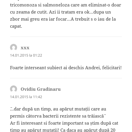
tricomonoza si salmoneloza care am eliminat-o doar
cu zeama de cutit. Azi ii tratam era ok…dupa un
zbor mai greu era iar focar…A trebuit s o iau de la
capat.
xxx
spune:
14.01.2015 la 01:22
Foarte interseant subiect ai deschis Andrei, felicitari!
Ovidiu Gradinaru
spune:
14.01.2015 la 11:42
¨…dar după un timp, au apărut mutații care au
permis câtorva bacterii rezistente sa trăiască¨
Ar fi interesant si foarte important sa știm după cat
timp au apărut mutații! Ca daca au apărut după 20