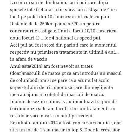
La concursurile din toamna acei pui care dupa
spusele tale trebuia sa fie varza au castigat de 4 ori
loc 1 pe judet din 10 concursuri oficiale cu puii.
Distante de la 250km pana la 570km pentru
concursurile castigate.Unul a facut 10/10 clasari(cu
doua locuri 1)….loc 4 national as speed pui.
Acei pui au fost scosi din parinti care la momentul
respectiv nu primisera tratamente in ultimii 4 ani…
in afara de vaccin.
Anul asta(2014) am fost nevoit sa tratez
(doar)masculii de matca pt ca am introdus un mascul
de columbodrom si se pare ca a acumulat acolo
super-tulpini de tricomonoza care din neglijenta
mea au ajuns in cotetul de masculi de matca.
Inainte de sezon culmea s-au imbolnavit si puii de
tricomonoza si le-am facut si lor un tratament…in
rest doar vaccin ca si in anul precedent.
Rezultatul anului 2014 a fost: concursuri bunice, dar
nici un loc de 1 sau macar in top 5. Doar la crescator