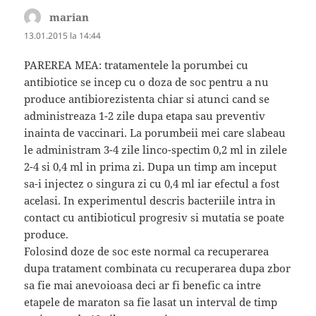
marian
spune:
13.01.2015 la 14:44
PAREREA MEA: tratamentele la porumbei cu
antibiotice se incep cu o doza de soc pentru a nu
produce antibiorezistenta chiar si atunci cand se
administreaza 1-2 zile dupa etapa sau preventiv
inainta de vaccinari. La porumbeii mei care slabeau
le administram 3-4 zile linco-spectim 0,2 ml in zilele
2-4 si 0,4 ml in prima zi. Dupa un timp am inceput
sa-i injectez o singura zi cu 0,4 ml iar efectul a fost
acelasi. In experimentul descris bacteriile intra in
contact cu antibioticul progresiv si mutatia se poate
produce.
Folosind doze de soc este normal ca recuperarea
dupa tratament combinata cu recuperarea dupa zbor
sa fie mai anevoioasa deci ar fi benefic ca intre
etapele de maraton sa fie lasat un interval de timp