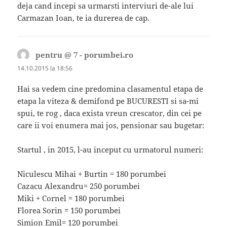
deja cand incepi sa urmarsti interviuri de-ale lui
Carmazan Ioan, te ia durerea de cap.
pentru @ 7 - porumbei.ro
spune:
14.10.2015 la 18:56
Hai sa vedem cine predomina clasamentul etapa de
etapa la viteza & demifond pe BUCURESTI si sa-mi
spui, te rog , daca exista vreun crescator, din cei pe
care ii voi enumera mai jos, pensionar sau bugetar:
Startul , in 2015, l-au inceput cu urmatorul numeri:
Niculescu Mihai + Burtin = 180 porumbei
Cazacu Alexandru= 250 porumbei
Miki + Cornel = 180 porumbei
Florea Sorin = 150 porumbei
Simion Emil= 120 porumbei