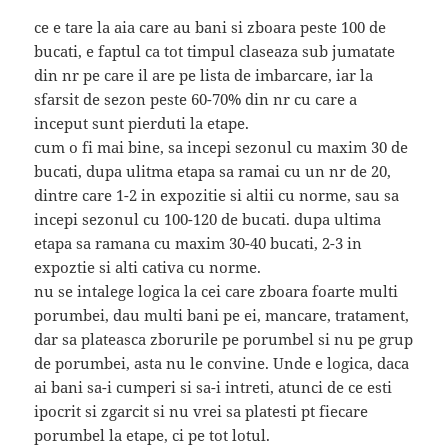
ce e tare la aia care au bani si zboara peste 100 de
bucati, e faptul ca tot timpul claseaza sub jumatate
din nr pe care il are pe lista de imbarcare, iar la
sfarsit de sezon peste 60-70% din nr cu care a
inceput sunt pierduti la etape.
cum o fi mai bine, sa incepi sezonul cu maxim 30 de
bucati, dupa ulitma etapa sa ramai cu un nr de 20,
dintre care 1-2 in expozitie si altii cu norme, sau sa
incepi sezonul cu 100-120 de bucati. dupa ultima
etapa sa ramana cu maxim 30-40 bucati, 2-3 in
expoztie si alti cativa cu norme.
nu se intalege logica la cei care zboara foarte multi
porumbei, dau multi bani pe ei, mancare, tratament,
dar sa plateasca zborurile pe porumbel si nu pe grup
de porumbei, asta nu le convine. Unde e logica, daca
ai bani sa-i cumperi si sa-i intreti, atunci de ce esti
ipocrit si zgarcit si nu vrei sa platesti pt fiecare
porumbel la etape, ci pe tot lotul.