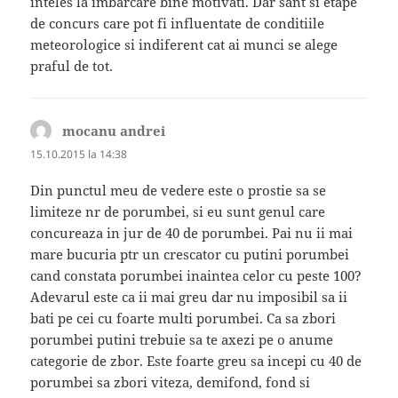
inteles la imbarcare bine motivati. Dar sant si etape
de concurs care pot fi influentate de conditiile
meteorologice si indiferent cat ai munci se alege
praful de tot.
mocanu andrei
spune:
15.10.2015 la 14:38
Din punctul meu de vedere este o prostie sa se
limiteze nr de porumbei, si eu sunt genul care
concureaza in jur de 40 de porumbei. Pai nu ii mai
mare bucuria ptr un crescator cu putini porumbei
cand constata porumbei inaintea celor cu peste 100?
Adevarul este ca ii mai greu dar nu imposibil sa ii
bati pe cei cu foarte multi porumbei. Ca sa zbori
porumbei putini trebuie sa te axezi pe o anume
categorie de zbor. Este foarte greu sa incepi cu 40 de
porumbei sa zbori viteza, demifond, fond si