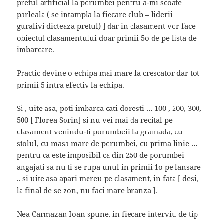
pretul artificial la porumbei pentru a-mi scoate
parleala ( se intampla la fiecare club – liderii
guralivi dicteaza pretul) ] dar in clasament vor face
obiectul clasamentului doar primii 5o de pe lista de
imbarcare.
Practic devine o echipa mai mare la crescator dar tot
primii 5 intra efectiv la echipa.
Si , uite asa, poti imbarca cati doresti … 100 , 200, 300,
500 [ Florea Sorin] si nu vei mai da recital pe
clasament venindu-ti porumbeii la gramada, cu
stolul, cu masa mare de porumbei, cu prima linie …
pentru ca este imposibil ca din 250 de porumbei
angajati sa nu ti se rupa unul in primii 1o pe lansare
.. si uite asa apari mereu pe clasament, in fata [ desi,
la final de se zon, nu faci mare branza ].
Nea Carmazan Ioan spune, in fiecare interviu de tip