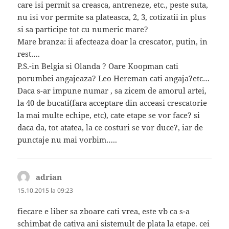
care isi permit sa creasca, antreneze, etc., peste suta,
nu isi vor permite sa plateasca, 2, 3, cotizatii in plus
si sa participe tot cu numeric mare?
Mare branza: ii afecteaza doar la crescator, putin, in
rest….
P.S.-in Belgia si Olanda ? Oare Koopman cati
porumbei angajeaza? Leo Hereman cati angaja?etc…
Daca s-ar impune numar , sa zicem de amorul artei,
la 40 de bucati(fara acceptare din acceasi crescatorie
la mai multe echipe, etc), cate etape se vor face? si
daca da, tot atatea, la ce costuri se vor duce?, iar de
punctaje nu mai vorbim…..
adrian
spune:
15.10.2015 la 09:23
fiecare e liber sa zboare cati vrea, este vb ca s-a
schimbat de cativa ani sistemult de plata la etape. cei