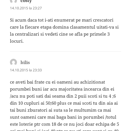
costy
spune:
14.10.2015 la 23:27
Si acum daca tot i-ati enumerat pe mari crescatori
care la fiecare etapa domina clasamentul uitati-va si
la centralizari si vedeti cine se afla pe primele 3
locuri.
bilis
spune:
14.10.2015 la 23:33
ce aveti bai frate cu ei oameni au achizitionat
porumbei buni iar acu majoritatea incearca din ei
/acu nu poti sati dai seama din 2 puii scoti si tu 4 ;6
din 10 cupluri ai 50;60 plus ce mai scoti tu din aia ai
tai buni zburatori ai suta sa le multumim ca mai
sunt oameni care mai baga bani in porumbei /totul
este loterie ptr com 18 de ce nu joci doar echipa de 5