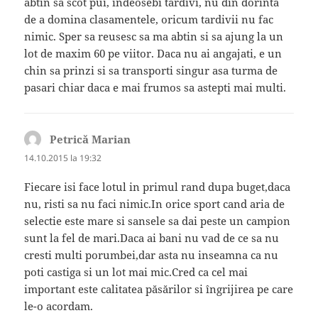
abtin sa scot pui, indeosebi tardivi, nu din dorinta
de a domina clasamentele, oricum tardivii nu fac
nimic. Sper sa reusesc sa ma abtin si sa ajung la un
lot de maxim 60 pe viitor. Daca nu ai angajati, e un
chin sa prinzi si sa transporti singur asa turma de
pasari chiar daca e mai frumos sa astepti mai multi.
Petrică Marian
spune:
14.10.2015 la 19:32
Fiecare isi face lotul in primul rand dupa buget,daca
nu, risti sa nu faci nimic.In orice sport cand aria de
selectie este mare si sansele sa dai peste un campion
sunt la fel de mari.Daca ai bani nu vad de ce sa nu
cresti multi porumbei,dar asta nu inseamna ca nu
poti castiga si un lot mai mic.Cred ca cel mai
important este calitatea păsărilor si îngrijirea pe care
le-o acordam.