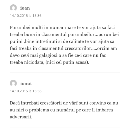
ioan
spune:
14.10.2015 la 15:36
Porumbei multi in numar mare te vor ajuta sa faci
treaba buna in clasamentul porumbeilor…porumbei
putini ,bine intretinuti si de calitate te vor ajuta sa
faci treaba in clasamentul crescatorilor…..orcim am
da=o ce0i mai galagiosi o sa fie ce-i care nu fac
treaba niciodata, (nici cel putin acasa).
ionut
spune:
14.10.2015 la 15:56
Dacă întrebați crescătorii de vârf sunt convins ca nu
au nici o problema cu numărul pe care îl imbarca
adversarii.