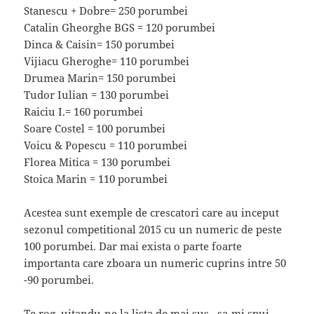
Stanescu + Dobre= 250 porumbei
Catalin Gheorghe BGS = 120 porumbei
Dinca & Caisin= 150 porumbei
Vijiacu Gheroghe= 110 porumbei
Drumea Marin= 150 porumbei
Tudor Iulian = 130 porumbei
Raiciu I.= 160 porumbei
Soare Costel = 100 porumbei
Voicu & Popescu = 110 porumbei
Florea Mitica = 130 porumbei
Stoica Marin = 110 porumbei
Acestea sunt exemple de crescatori care au inceput
sezonul competitional 2015 cu un numeric de peste
100 porumbei. Dar mai exista o parte foarte
importanta care zboara un numeric cuprins intre 50
-90 porumbei.
Te rog, uitandu-ne la lista de mai sus , sa-mi spui