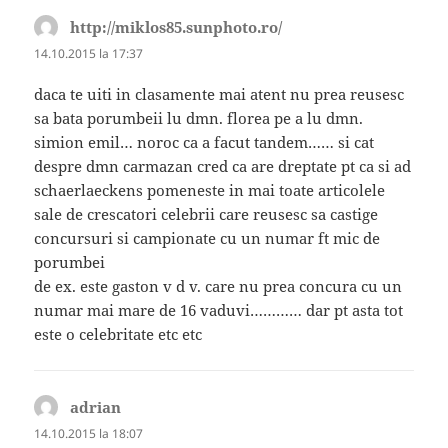
http://miklos85.sunphoto.ro/
spune:
14.10.2015 la 17:37
daca te uiti in clasamente mai atent nu prea reusesc
sa bata porumbeii lu dmn. florea pe a lu dmn.
simion emil… noroc ca a facut tandem…… si cat
despre dmn carmazan cred ca are dreptate pt ca si ad
schaerlaeckens pomeneste in mai toate articolele
sale de crescatori celebrii care reusesc sa castige
concursuri si campionate cu un numar ft mic de
porumbei
de ex. este gaston v d v. care nu prea concura cu un
numar mai mare de 16 vaduvi………… dar pt asta tot
este o celebritate etc etc
adrian
spune:
14.10.2015 la 18:07