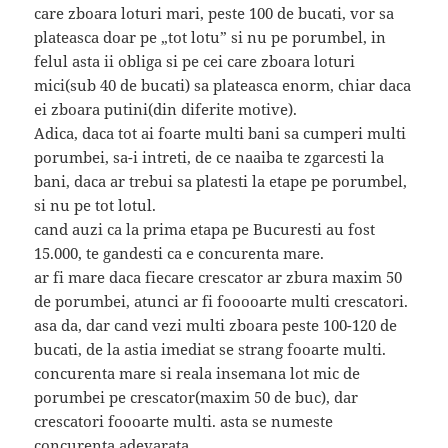
care zboara loturi mari, peste 100 de bucati, vor sa
plateasca doar pe „tot lotu” si nu pe porumbel, in
felul asta ii obliga si pe cei care zboara loturi
mici(sub 40 de bucati) sa plateasca enorm, chiar daca
ei zboara putini(din diferite motive).
Adica, daca tot ai foarte multi bani sa cumperi multi
porumbei, sa-i intreti, de ce naaiba te zgarcesti la
bani, daca ar trebui sa platesti la etape pe porumbel,
si nu pe tot lotul.
cand auzi ca la prima etapa pe Bucuresti au fost
15.000, te gandesti ca e concurenta mare.
ar fi mare daca fiecare crescator ar zbura maxim 50
de porumbei, atunci ar fi fooooarte multi crescatori.
asa da, dar cand vezi multi zboara peste 100-120 de
bucati, de la astia imediat se strang fooarte multi.
concurenta mare si reala insemana lot mic de
porumbei pe crescator(maxim 50 de buc), dar
crescatori foooarte multi. asta se numeste
concurenta adevarata.