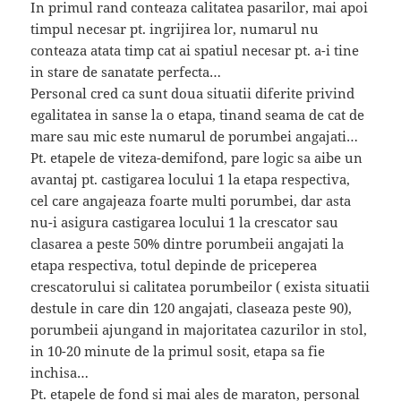
In primul rand conteaza calitatea pasarilor, mai apoi
timpul necesar pt. ingrijirea lor, numarul nu
conteaza atata timp cat ai spatiul necesar pt. a-i tine
in stare de sanatate perfecta…
Personal cred ca sunt doua situatii diferite privind
egalitatea in sanse la o etapa, tinand seama de cat de
mare sau mic este numarul de porumbei angajati…
Pt. etapele de viteza-demifond, pare logic sa aibe un
avantaj pt. castigarea locului 1 la etapa respectiva,
cel care angajeaza foarte multi porumbei, dar asta
nu-i asigura castigarea locului 1 la crescator sau
clasarea a peste 50% dintre porumbeii angajati la
etapa respectiva, totul depinde de priceperea
crescatorului si calitatea porumbeilor ( exista situatii
destule in care din 120 angajati, claseaza peste 90),
porumbeii ajungand in majoritatea cazurilor in stol,
in 10-20 minute de la primul sosit, etapa sa fie
inchisa…
Pt. etapele de fond si mai ales de maraton, personal