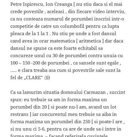
Petre Ispirescu, Ion Creanga [ nu stiu daca si el mai
crede povestile , aceleasi , din fiecare video interviu,
ca nu conteaza numarul de porumbei inscrisi intr-o
competitie de catre un columbofil pentru ca lupta
pleaca de la 1 la 1 . Nu stiu pe unde a fost dansul
cand avea in orar matematica [ aritmetica ] dar daca
dansul ne spune ca este foarte echitabil sa
concureze unul cu 30 de porumbei contra unuia cu
100 – 150 -200 de porumbei , ca sansele sunt egale ,
….. e clara treaba asa cum si povestrile sale sunt la
fel de „CLARE” :)))
Ca sa lamurim situatia domnului Carmazan , succint
spun: eu trebuie sa am in forma maxima un
porumbel din 20 [ si poate nu-l am, avand un lot
restrans ] iar concurentul meu trebuie sa aiba in
forma maxima un porumbel din 250 [ si poate-l are ,
si nu unu ci 5-6, pentru ca are de unde sa-i intre in
forma maxima, – facand referirela cuvintele