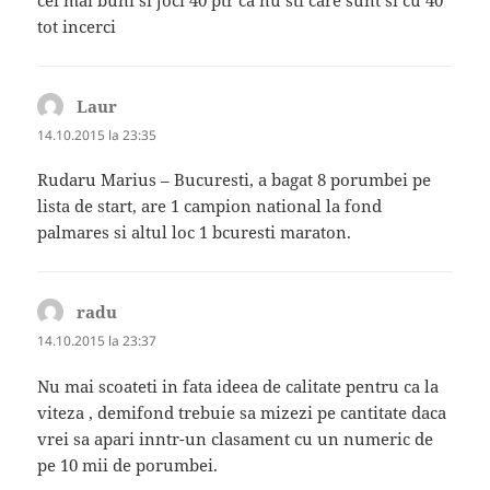
cei mai buni si joci 40 ptr ca nu sti care sunt si cu 40
tot incerci
Laur
spune:
14.10.2015 la 23:35
Rudaru Marius – Bucuresti, a bagat 8 porumbei pe
lista de start, are 1 campion national la fond
palmares si altul loc 1 bcuresti maraton.
radu
spune:
14.10.2015 la 23:37
Nu mai scoateti in fata ideea de calitate pentru ca la
viteza , demifond trebuie sa mizezi pe cantitate daca
vrei sa apari inntr-un clasament cu un numeric de
pe 10 mii de porumbei.