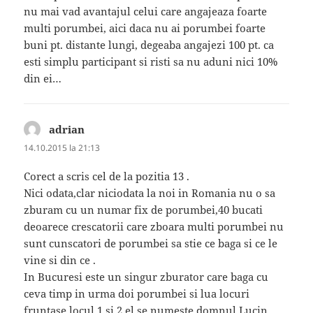
nu mai vad avantajul celui care angajeaza foarte
multi porumbei, aici daca nu ai porumbei foarte
buni pt. distante lungi, degeaba angajezi 100 pt. ca
esti simplu participant si risti sa nu aduni nici 10%
din ei…
adrian
spune:
14.10.2015 la 21:13
Corect a scris cel de la pozitia 13 .
Nici odata,clar niciodata la noi in Romania nu o sa
zburam cu un numar fix de porumbei,40 bucati
deoarece crescatorii care zboara multi porumbei nu
sunt cunscatori de porumbei sa stie ce baga si ce le
vine si din ce .
In Bucuresi este un singur zburator care baga cu
ceva timp in urma doi porumbei si lua locuri
fruntase locul 1 si 2,el se numeste domnul Lucin