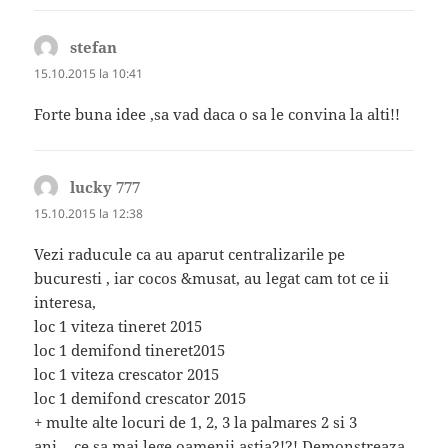
stefan
spune:
15.10.2015 la 10:41
Forte buna idee ,sa vad daca o sa le convina la alti!!
lucky 777
spune:
15.10.2015 la 12:38
Vezi raducule ca au aparut centralizarile pe
bucuresti , iar cocos &musat, au legat cam tot ce ii
interesa,
loc 1 viteza tineret 2015
loc 1 demifond tineret2015
loc 1 viteza crescator 2015
loc 1 demifond crescator 2015
+ multe alte locuri de 1, 2, 3 la palmares 2 si 3
ani….ce sa mai lege oamenii astia?!?! Demonstreaza