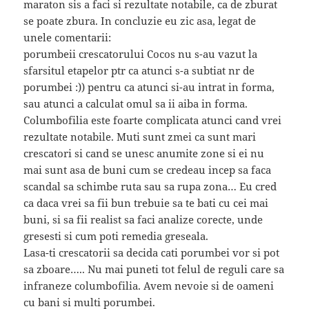
maraton sis a faci si rezultate notabile, ca de zburat
se poate zbura. In concluzie eu zic asa, legat de
unele comentarii:
porumbeii crescatorului Cocos nu s-au vazut la
sfarsitul etapelor ptr ca atunci s-a subtiat nr de
porumbei :)) pentru ca atunci si-au intrat in forma,
sau atunci a calculat omul sa ii aiba in forma.
Columbofilia este foarte complicata atunci cand vrei
rezultate notabile. Muti sunt zmei ca sunt mari
crescatori si cand se unesc anumite zone si ei nu
mai sunt asa de buni cum se credeau incep sa faca
scandal sa schimbe ruta sau sa rupa zona… Eu cred
ca daca vrei sa fii bun trebuie sa te bati cu cei mai
buni, si sa fii realist sa faci analize corecte, unde
gresesti si cum poti remedia greseala.
Lasa-ti crescatorii sa decida cati porumbei vor si pot
sa zboare….. Nu mai puneti tot felul de reguli care sa
infraneze columbofilia. Avem nevoie si de oameni
cu bani si multi porumbei.