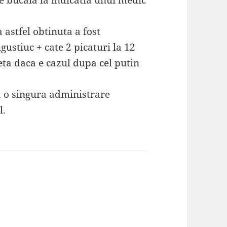
e bucala la indicatia unui medic
a astfel obtinuta a fost
gustiuc + cate 2 picaturi la 12
eta daca e cazul dupa cel putin
la o singura administrare
l.