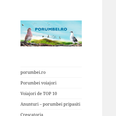
Porumbei.ro
Enciclopedia porumbelului
porumbei.ro
Porumbei voiajori
Voiajori de TOP 10
Anunturi – porumbei pripasiti
Crescatoria