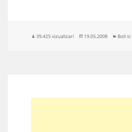
Publicat
Catego
39.425 vizualizari
19.05.2008
Boli s
pe