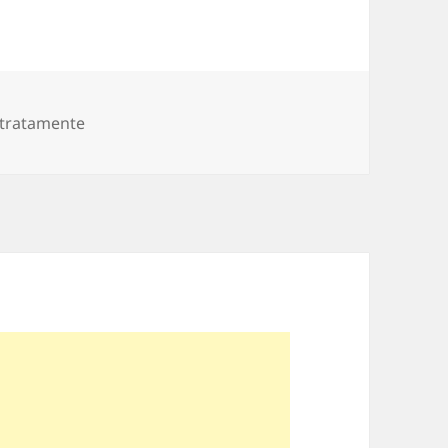
rii
i tratamente