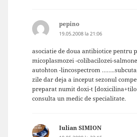
pepino
spune:
19.05.2008 la 21:06
asociatie de doua antibiotice pentru
micoplasmozei -colibacilozei-salmone
autohton -lincospectrom ……..subcutana
zile dar deja a inceput sezonul compet
preparat numit doxi-t [doxicilina+til
consulta un medic de specialitate.
Iulian SIMION
spune: