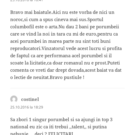
Bravo mai baiatule.Aici nu este vorba de nici un
noroc,si cum a spus cineva mai sus.Sportul
columbofil este o arta.Nu dau 2 bani pe porumbeii
care se vind la noi in tara cu mi de euro,pentru ca
acei porumbei in marea parte nu sint toti buni
reproducatori.Vinzatorul vede acest lucru si profita
de faptul ca are performana acel porumbel si il
scoate la licitatie,ca doar romanul nu e prost.Puteti
comenta ce vreti dar drept dovada,acest baiat va dat
o lectie de neuitat.Bravo pustiule !
costinel
spune:
25.10.2016 la 18:29
Sa zbori 1 singur porumbel si sa ajungi in top 3
national eu zic ca iti trebui ,,talent,, si putina
nebunie ….deci ? FELICITARI