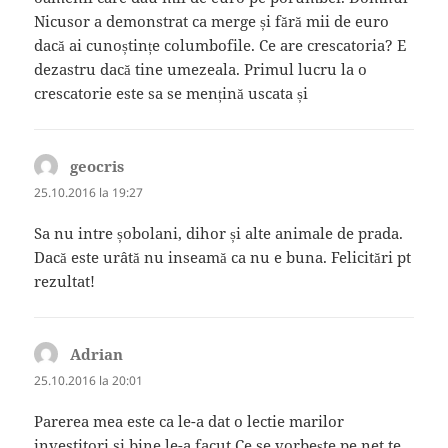
Nicusor a demonstrat ca merge și fără mii de euro
dacă ai cunoștințe columbofile. Ce are crescatoria? E
dezastru dacă tine umezeala. Primul lucru la o
crescatorie este sa se mențină uscata și
geocris
spune:
25.10.2016 la 19:27
Sa nu intre șobolani, dihor și alte animale de prada.
Dacă este urâtă nu inseamă ca nu e buna. Felicitări pt
rezultat!
Adrian
spune:
25.10.2016 la 20:01
Parerea mea este ca le-a dat o lectie marilor
investitori si bine le-a facut.Ce se vorbește pe net te