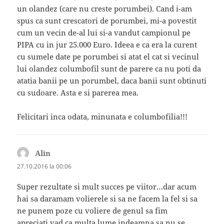
un olandez (care nu creste porumbei). Cand i-am
spus ca sunt crescatori de porumbei, mi-a povestit
cum un vecin de-al lui si-a vandut campionul pe
PIPA cu in jur 25.000 Euro. Ideea e ca era la curent
cu sumele date pe porumbei si atat el cat si vecinul
lui olandez columbofil sunt de parere ca nu poti da
atatia banii pe un porumbel, daca banii sunt obtinuti
cu sudoare. Asta e si parerea mea.
Felicitari inca odata, minunata e columbofilia!!!
Alin
spune:
27.10.2016 la 00:06
Super rezultate si mult succes pe viitor…dar acum
hai sa daramam volierele si sa ne facem la fel si sa
ne punem poze cu voliere de genul sa fim
apreciati.vad ca multa lume indeamna sa nu se