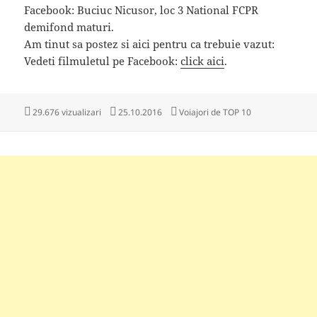
Facebook: Buciuc Nicusor, loc 3 National FCPR
demifond maturi.
Am tinut sa postez si aici pentru ca trebuie vazut:
Vedeti filmuletul pe Facebook:
click aici
.
Publicat
Categorii
29.676 vizualizari
25.10.2016
Voiajori de TOP 10
pe