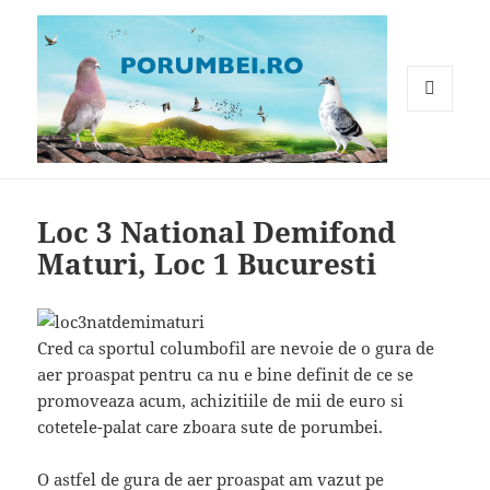
MENIU
ȘI
WIDGET-
Porumbei.ro
URI
Loc 3 National Demifond
Maturi, Loc 1 Bucuresti
Cred ca sportul columbofil are nevoie de o gura de
aer proaspat pentru ca nu e bine definit de ce se
promoveaza acum, achizitiile de mii de euro si
cotetele-palat care zboara sute de porumbei.
O astfel de gura de aer proaspat am vazut pe