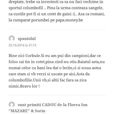
dreptate, trebe sa investesti ca sa nu faci vechime in
sportul columbofil .. Pina la urma conteaza sangele,
ca custile pot fi si un cotet de gaini :(.. Asa ca romani,
la cumparat porumbei pe papa.money.be
spaniolul
spune:
25.10.2016 la 21:15
Bine zici Corbule.Si eu am pui din campioni,dar ce
folos cai tin in cotet,pina cind nu stiu.Baiatul asta,nu
numai celor cu bani lea dat o lectie,ci si noua astea
care stam si vb verzi si uscate pe aici.Asta da
columbofilie.Unii vb,si altii fac fara sa zica
nimic.Bravo lor !
sunt primiti CADOU de la Florea Ion
"MAZARE" & Sorin
spune: