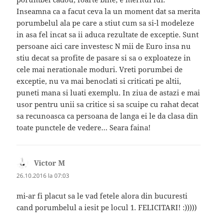
Inseamna ca a facut ceva la un moment dat sa merita
porumbelul ala pe care a stiut cum sa si-l modeleze
in asa fel incat sa ii aduca rezultate de exceptie. Sunt
persoane aici care investesc N mii de Euro insa nu
stiu decat sa profite de pasare si sa o exploateze in
cele mai nerationale moduri. Vreti porumbei de
exceptie, nu va mai benoclati si criticati pe altii,
puneti mana si luati exemplu. In ziua de astazi e mai
usor pentru unii sa critice si sa scuipe cu rahat decat
sa recunoasca ca persoana de langa ei le da clasa din
toate punctele de vedere… Seara faina!
Victor M
spune:
26.10.2016 la 07:03
mi-ar fi placut sa le vad fetele alora din bucuresti
cand porumbelul a iesit pe locul 1. FELICITARI! :)))))