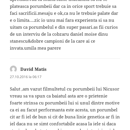
plateasca porumbeii dar ca in orice sport trebuie sa
faci sacrificii.mesaju e ok,ca nu le trebuie palate dar
e o limita….zic io unu mai fara experienta si sa nu
uitam ca porumbelul e din super pasari.as fii curios
de un interviu de la cobzaru daniel moise dinu
stanescu&dobre campioni de la care ai ce
invata.umila mea parere
David Matis
spune:
27.10.2016 la 06:17
Salut ,am vazut filmultetul cu porumbeii lui Nicusor
vreau sa va spun ca baiatul asta are o prietenie
foarte strinsa cu porumbeii lui si unul dintre motive
ca ei au facut performanta este acesta, un porumbel
cit ar fi iel de bun si cit de buna linie genetica ar fi in
iel daca nu se simt confortabile acasa la iele si daca