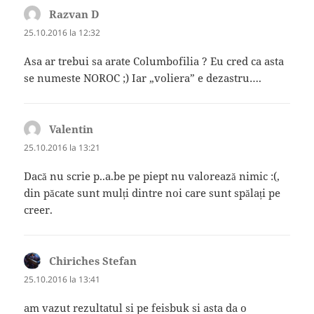
Razvan D
spune:
25.10.2016 la 12:32
Asa ar trebui sa arate Columbofilia ? Eu cred ca asta
se numeste NOROC ;) Iar „voliera” e dezastru….
Valentin
spune:
25.10.2016 la 13:21
Dacă nu scrie p..a.be pe piept nu valorează nimic :(,
din păcate sunt mulți dintre noi care sunt spălați pe
creer.
Chiriches Stefan
spune:
25.10.2016 la 13:41
am vazut rezultatul si pe feisbuk si asta da o