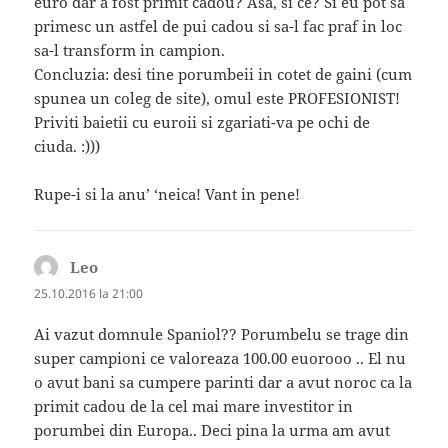
euro dar a fost primit cadou? Asa, si ce? Si eu pot sa
primesc un astfel de pui cadou si sa-l fac praf in loc
sa-l transform in campion.
Concluzia: desi tine porumbeii in cotet de gaini (cum
spunea un coleg de site), omul este PROFESIONIST!
Priviti baietii cu euroii si zgariati-va pe ochi de
ciuda. :)))
Rupe-i si la anu’ ‘neica! Vant in pene!
Leo
spune:
25.10.2016 la 21:00
Ai vazut domnule Spaniol?? Porumbelu se trage din
super campioni ce valoreaza 100.00 euorooo .. El nu
o avut bani sa cumpere parinti dar a avut noroc ca la
primit cadou de la cel mai mare investitor in
porumbei din Europa.. Deci pina la urma am avut