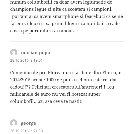
numim columbofili ca doar avem legitimatie de
champions legue si uite ca scoatem si campioni..
Iportant ai sa avem smartphone si feacebuci ca se ne
facem videuri si sa primi likeuri ca nu-i bai ca cade
cusca pe porumbi si ai omoara
marian popa
spune:
28.10.2016 la 19:01
Comentariile pro Florea nu ii fac bine dlui Florea,in
2014/2015 scoate 1000 de pui si cel bun este cel dat
cadou!!?? Felicitari crescatorului/antrenor!!!…cu
milioanele de euro nu vei fi botezat super
columbofil….cu asa ceva te nasti!!
george
spune:
28.10.2016 la 21:30