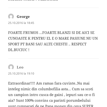
George
spune:
25.10.2016 la 18:45
FOARTE FRUMOS …FOARTE BLANZI SI DE AICI SE
CUNOASTE K PENTRU EL E O MARE PASIUNE NU UN
SPORT PT BANI SAU ALTE CHESTII .. RESPECT
DL.BUCIUC !
Leo
spune:
25.10.2016 la 19:10
Extraordinar!!!! Am ramas fara cuvinte..Nu mai
inteleg nimic din columbofilia asta… Cum sa scoti
un campion intro cusca de gaini , iepuri sau ce-o fi
aia? Sunt 100% convins ca parinti porumbelului
sunt cumparati de pe Papa.money din ceva SUPER