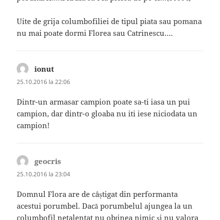
Uite de grija columbofiliei de tipul piata sau pomana
nu mai poate dormi Florea sau Catrinescu….
ionut
spune:
25.10.2016 la 22:06
Dintr-un armasar campion poate sa-ti iasa un pui
campion, dar dintr-o gloaba nu iti iese niciodata un
campion!
geocris
spune:
25.10.2016 la 23:04
Domnul Flora are de câștigat din performanta
acestui porumbel. Dacă porumbelul ajungea la un
columbofil netalentat nu obținea nimic și nu valora