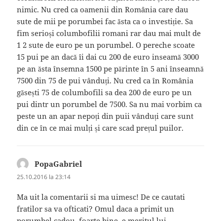
nimic. Nu cred ca oamenii din România care dau
sute de mii pe porumbei fac ăsta ca o investiție. Sa
fim serioși columbofilii romani rar dau mai mult de
1 2 sute de euro pe un porumbel. O pereche scoate
15 pui pe an dacă îi dai cu 200 de euro inseamă 3000
pe an ăsta însemna 1500 pe părinte în 5 ani înseamnă
7500 din 75 de pui vânduți. Nu cred ca în România
găsești 75 de columbofili sa dea 200 de euro pe un
pui dintr un porumbel de 7500. Sa nu mai vorbim ca
peste un an apar nepoți din puii vânduți care sunt
din ce în ce mai mulți și care scad prețul puilor.
PopaGabriel
spune:
25.10.2016 la 23:14
Ma uit la comentarii si ma uimesc! De ce cautati
fratilor sa va ofticati? Omul daca a primit un
porumbel cadou, foarte bine, e meritul lui.