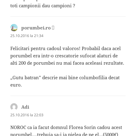
toti campionii dau campioni ?
porumbei.ro
spune:
25.10.2016 la 21:34
Felicitari pentru cadoul valoros! Probabil daca acel
porumbel era intr-o crescatorie sufocat alaturi de
alti 200 de porumbei nu mai facea aceleasi rezultate.
„Gutu batran” descrie mai bine columbofilia decat
euro.
Adi
spune:
25.10.2016 la 22:03
NOROC ca ia facut domnul Florea Sorin cadou acest
porumbel….trebuia sa-i ia pielea de pe el…(5000€)