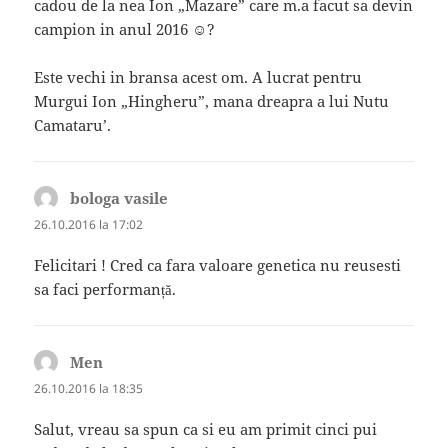
cadou de la nea Ion „Mazare” care m.a facut sa devin
campion in anul 2016 ☺?
Este vechi in bransa acest om. A lucrat pentru
Murgui Ion „Hingheru”, mana dreapra a lui Nutu
Camataru’.
bologa vasile
spune:
26.10.2016 la 17:02
Felicitari ! Cred ca fara valoare genetica nu reusesti
sa faci performanță.
Men
spune:
26.10.2016 la 18:35
Salut, vreau sa spun ca si eu am primit cinci pui