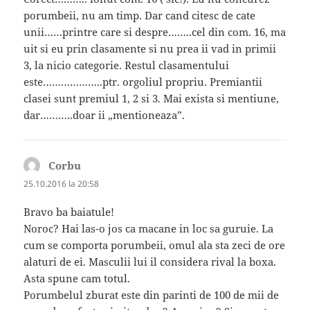
porumbeii, nu am timp. Dar cand citesc de cate
unii……printre care si despre……..cel din com. 16, ma
uit si eu prin clasamente si nu prea ii vad in primii
3, la nicio categorie. Restul clasamentului
este………………..ptr. orgoliul propriu. Premiantii
clasei sunt premiul 1, 2 si 3. Mai exista si mentiune,
dar………..doar ii „mentioneaza”.
Corbu
spune:
25.10.2016 la 20:58
Bravo ba baiatule!
Noroc? Hai las-o jos ca macane in loc sa guruie. La
cum se comporta porumbeii, omul ala sta zeci de ore
alaturi de ei. Masculii lui il considera rival la boxa.
Asta spune cam totul.
Porumbelul zburat este din parinti de 100 de mii de