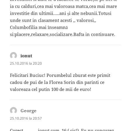
ia cu calduri,cea mai valoroasa matca,cea mai mare
investitie din ultimii…..ani și alte nebunii.Totusi
unde sunt in clasament acesti ,, valorosi,,
Columbofilia mai înseamnă
si:placere,relaxare,socializare.Bafta in continuare.
ionut
spune:
25.10.2016 la 20:20
Felicitari Buciuc! Porumbelul zburat este primit
cadou de pui de la Florea Sorin din parinti ce
valoreaza cel putin 100 de mii de euro!
George
spune:
25.10.2016 la 20:57
Corect……….. ionut com. 16 ( sic!). Eu nu concurez