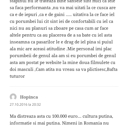
stapinul nu le trateaza bine sansele sint mici ca iele
sa faca performanta ,nu va mai uitati la ce cusca are
ca e de iepuri ,ca e de gaini ….. uitativa la ce face iel
cu porumbei lui cit sint iei de confortabili cu iel ca
nici nu au planuri sa zboare pe casa cum ar face
altele pentru ca au placerea de a sa bate cu iel asta
inseamna ca pasarilor le e drag de iel pina si puiul
ala mic are aceasi atitudine .Mie personal imi plac
porumbeii de genul ala am si eu porumbei de genul
asta am postat pe website la mine doua filmulete cu
doi masculi ,Cam atita nu vreau sa va plictisesc,Bafta
tuturor
Hopinca
spune:
27.10.2016 la 20:32
Ma distreaza asta cu 100.000 euro… cultura putina,
informatie si mai putina. Nimeni in Romania nu