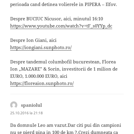
perioada cand detinea volierele in PIPERA – Ilfov.
Despre BUCIUC Nicusor, aici, minutul 16:10
https://www.youtube.com/watch?v=tF_s0YYp_dc
Despre Ion Giani, aici
https://iongiani.sunphoto.ro/
Despre tandemul columbofil bucurestean, Florea
Ion „MAZARE” & Sorin, investitorii de 1 milion de
EURO, 1.000.000 EURO, aici
https://floreaion.sunphoto.ro/
spaniolul
spune:
25.10.2016 la 21:18
Da domnule Leo am vazut.Dar citi pui din campioni
nu se pierd pina in 100 de km ?.Crezi dumneata ca