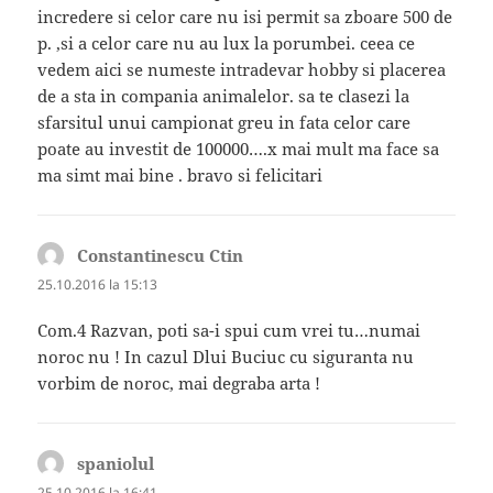
incredere si celor care nu isi permit sa zboare 500 de
p. ,si a celor care nu au lux la porumbei. ceea ce
vedem aici se numeste intradevar hobby si placerea
de a sta in compania animalelor. sa te clasezi la
sfarsitul unui campionat greu in fata celor care
poate au investit de 100000….x mai mult ma face sa
ma simt mai bine . bravo si felicitari
Constantinescu Ctin
spune:
25.10.2016 la 15:13
Com.4 Razvan, poti sa-i spui cum vrei tu…numai
noroc nu ! In cazul Dlui Buciuc cu siguranta nu
vorbim de noroc, mai degraba arta !
spaniolul
spune:
25.10.2016 la 16:41