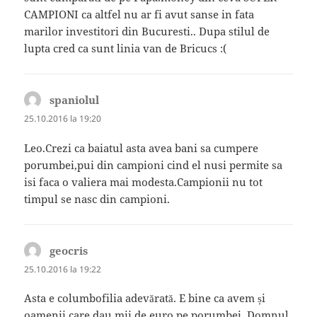
CAMPIONI ca altfel nu ar fi avut sanse in fata
marilor investitori din Bucuresti.. Dupa stilul de
lupta cred ca sunt linia van de Bricucs :(
spaniolul
spune:
25.10.2016 la 19:20
Leo.Crezi ca baiatul asta avea bani sa cumpere
porumbei,pui din campioni cind el nusi permite sa
isi faca o valiera mai modesta.Campionii nu tot
timpul se nasc din campioni.
geocris
spune:
25.10.2016 la 19:22
Asta e columbofilia adevărată. E bine ca avem și
oamenii care dau mii de euro pe porumbei. Domnul