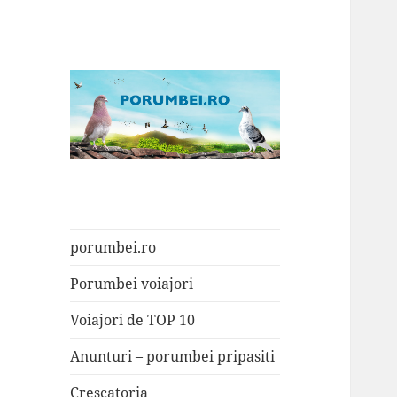
Porumbei.ro
Enciclopedia porumbelului
porumbei.ro
Porumbei voiajori
Voiajori de TOP 10
Anunturi – porumbei pripasiti
Crescatoria