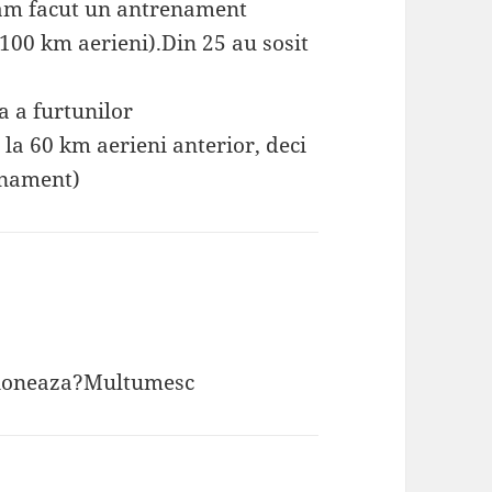
, am facut un antrenament
 100 km aerieni).Din 25 au sosit
a a furtunilor
la 60 km aerieni anterior, deci
enament)
ctioneaza?Multumesc