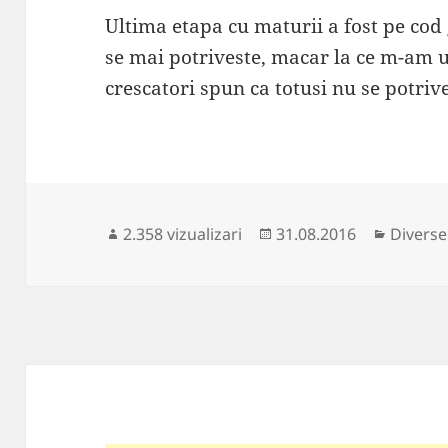
Ultima etapa cu maturii a fost pe cod 
se mai potriveste, macar la ce m-am u
crescatori spun ca totusi nu se potriv
Publicat
Categor
2.358 vizualizari
31.08.2016
Diverse
pe