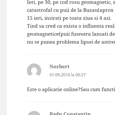
Ieri, pe 30, pe cod rosu geomagnetic
catastrofal cu puii de la Buzau(aprox
15 ieri, insirati pe toata ziua si 4 azi.
Tind sa cred ca exista o influenta real
geomagnetice(puii fusesera lansati de 
nu se punea problema lipsei de antr
Norbert
spune:
01.09.2016 la 00:27
Este o aplicatie online?Sau cum fun
Radu Constantin
spune: