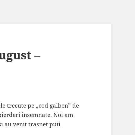
ugust –
ele trecute pe „cod galben” de
 pierderi insemnate. Noi am
i au venit trasnet puii.