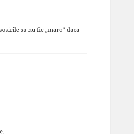
sosirile sa nu fie „maro” daca
e.