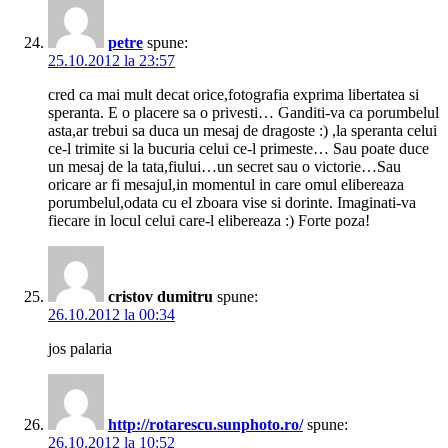
petre
spune:
25.10.2012 la 23:57
cred ca mai mult decat orice,fotografia exprima libertatea si
speranta. E o placere sa o privesti… Ganditi-va ca porumbelul
asta,ar trebui sa duca un mesaj de dragoste :) ,la speranta celui
ce-l trimite si la bucuria celui ce-l primeste… Sau poate duce
un mesaj de la tata,fiului…un secret sau o victorie…Sau
oricare ar fi mesajul,in momentul in care omul elibereaza
porumbelul,odata cu el zboara vise si dorinte. Imaginati-va
fiecare in locul celui care-l elibereaza :) Forte poza!
cristov dumitru
spune:
26.10.2012 la 00:34
jos palaria
http://rotarescu.sunphoto.ro/
spune:
26.10.2012 la 10:52