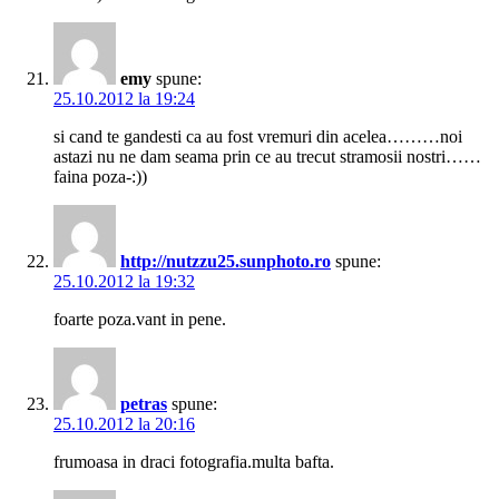
emy
spune:
25.10.2012 la 19:24
si cand te gandesti ca au fost vremuri din acelea………noi
astazi nu ne dam seama prin ce au trecut stramosii nostri……
faina poza-:))
http://nutzzu25.sunphoto.ro
spune:
25.10.2012 la 19:32
foarte poza.vant in pene.
petras
spune:
25.10.2012 la 20:16
frumoasa in draci fotografia.multa bafta.