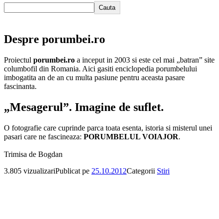
Cauta
Despre porumbei.ro
Proiectul
porumbei.ro
a inceput in 2003 si este cel mai „batran” site
columbofil din Romania. Aici gasiti enciclopedia porumbelului
imbogatita an de an cu multa pasiune pentru aceasta pasare
fascinanta.
„Mesagerul”. Imagine de suflet.
O fotografie care cuprinde parca toata esenta, istoria si misterul unei
pasari care ne fascineaza:
PORUMBELUL VOIAJOR
.
Trimisa de Bogdan
3.805 vizualizari
Publicat pe
25.10.2012
Categorii
Stiri