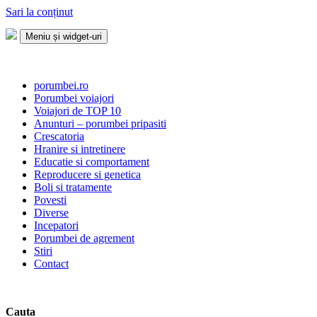
Sari la conținut
Meniu și widget-uri
Porumbei.ro
Enciclopedia porumbelului
porumbei.ro
Porumbei voiajori
Voiajori de TOP 10
Anunturi – porumbei pripasiti
Crescatoria
Hranire si intretinere
Educatie si comportament
Reproducere si genetica
Boli si tratamente
Povesti
Diverse
Incepatori
Porumbei de agrement
Stiri
Contact
Cauta