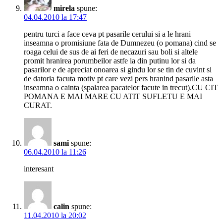
mirela
spune:
04.04.2010 la 17:47
pentru turci a face ceva pt pasarile cerului si a le hrani
inseamna o promisiune fata de Dumnezeu (o pomana) cind se
roaga celui de sus de ai feri de necazuri sau boli si altele
promit hranirea porumbeilor astfe ia din putinu lor si da
pasarilor e de apreciat onoarea si gindu lor se tin de cuvint si
de datoria facuta motiv pt care vezi pers hranind pasarile asta
inseamna o cainta (spalarea pacatelor facute in trecut).CU CIT
POMANA E MAI MARE CU ATIT SUFLETU E MAI
CURAT.
sami
spune:
06.04.2010 la 11:26
interesant
calin
spune:
11.04.2010 la 20:02