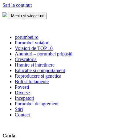
Sari la conținut
Meniu și widget-uri
Porumbei.ro
Enciclopedia porumbelului
porumbei.ro
Porumbei voiajori
Voiajori de TOP 10
Anunturi – porumbei pripasiti
Crescatoria
Hranire si intretinere
Educatie si comportament
Reproducere si genetica
Boli si tratamente
Povesti
Diverse
Incepatori
Porumbei de agrement
Stiri
Contact
Cauta