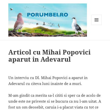
MENIU
ȘI
WIDGET-
Porumbei.ro
URI
Articol cu Mihai Popovici
aparut in Adevarul
Un interviu cu Dl. Mihai Popovici a aparut in
Adevarul cu citeva luni inainte de a muri.
M-am gindit ca merita sa-l cititi si sper ca de acolo de
unde este ne priveste si se bucura ca nu l-am uitat. A
fost un om deosebit, caruia i-a placut viata cu tot ce