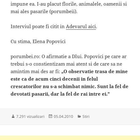
impune ea. I-au placut florile, animalele, oamenii si
mai ales pasarile (porumbeii).
Interviul poate fi citit in
Adevarul aici
.
Cu stima, Elena Popovici
porumbei.ro: O afirmatie a Dlui. Popovici pe care ar
trebui s-o constientizam mai atent si de care sa ne
amintim mai des ar fi:
„O observatie trasa de mine
este ca de acum cinci decenii in felul
crescatorilor nu s-a schimbat nimic. Sunt la fel de
devotati pasarii, dar la fel de rai intre ei.”
Publicat
Categorii
7.291 vizualizari
05.04.2010
Stiri
pe