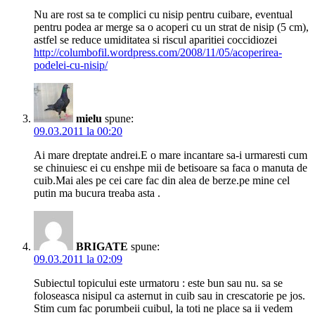
Nu are rost sa te complici cu nisip pentru cuibare, eventual
pentru podea ar merge sa o acoperi cu un strat de nisip (5 cm),
astfel se reduce umiditatea si riscul aparitiei coccidiozei
http://columbofil.wordpress.com/2008/11/05/acoperirea-
podelei-cu-nisip/
mielu
spune:
09.03.2011 la 00:20
Ai mare dreptate andrei.E o mare incantare sa-i urmaresti cum
se chinuiesc ei cu enshpe mii de betisoare sa faca o manuta de
cuib.Mai ales pe cei care fac din alea de berze.pe mine cel
putin ma bucura treaba asta .
BRIGATE
spune:
09.03.2011 la 02:09
Subiectul topicului este urmatoru : este bun sau nu. sa se
foloseasca nisipul ca asternut in cuib sau in crescatorie pe jos.
Stim cum fac porumbeii cuibul, la toti ne place sa ii vedem