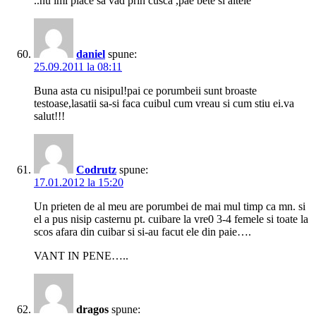
..nu imi place sa vad prin cusca ,pae bete si altele
daniel
spune:
25.09.2011 la 08:11
Buna asta cu nisipul!pai ce porumbeii sunt broaste
testoase,lasatii sa-si faca cuibul cum vreau si cum stiu ei.va
salut!!!
Codrutz
spune:
17.01.2012 la 15:20
Un prieten de al meu are porumbei de mai mul timp ca mn. si
el a pus nisip casternu pt. cuibare la vre0 3-4 femele si toate la
scos afara din cuibar si si-au facut ele din paie….
VANT IN PENE…..
dragos
spune: