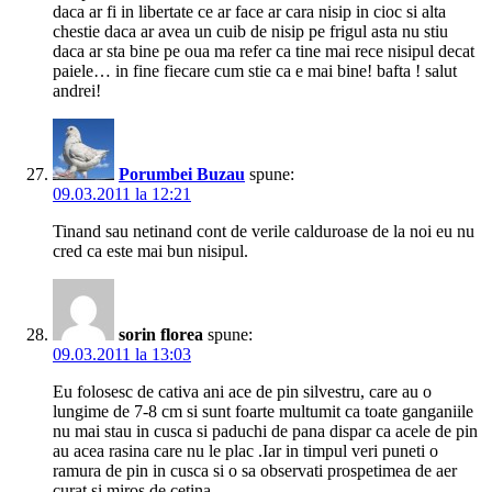
daca ar fi in libertate ce ar face ar cara nisip in cioc si alta
chestie daca ar avea un cuib de nisip pe frigul asta nu stiu
daca ar sta bine pe oua ma refer ca tine mai rece nisipul decat
paiele… in fine fiecare cum stie ca e mai bine! bafta ! salut
andrei!
Porumbei Buzau
spune:
09.03.2011 la 12:21
Tinand sau netinand cont de verile calduroase de la noi eu nu
cred ca este mai bun nisipul.
sorin florea
spune:
09.03.2011 la 13:03
Eu folosesc de cativa ani ace de pin silvestru, care au o
lungime de 7-8 cm si sunt foarte multumit ca toate ganganiile
nu mai stau in cusca si paduchi de pana dispar ca acele de pin
au acea rasina care nu le plac .Iar in timpul veri puneti o
ramura de pin in cusca si o sa observati prospetimea de aer
curat si miros de cetina.