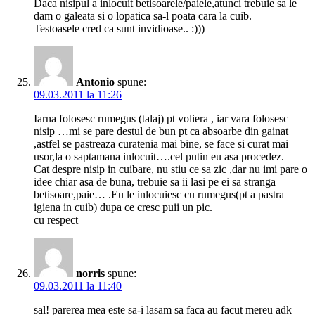
Daca nisipul a inlocuit betisoarele/paiele,atunci trebuie sa le
dam o galeata si o lopatica sa-l poata cara la cuib.
Testoasele cred ca sunt invidioase.. :)))
Antonio
spune:
09.03.2011 la 11:26
Iarna folosesc rumegus (talaj) pt voliera , iar vara folosesc
nisip …mi se pare destul de bun pt ca absoarbe din gainat
,astfel se pastreaza curatenia mai bine, se face si curat mai
usor,la o saptamana inlocuit….cel putin eu asa procedez.
Cat despre nisip in cuibare, nu stiu ce sa zic ,dar nu imi pare o
idee chiar asa de buna, trebuie sa ii lasi pe ei sa stranga
betisoare,paie… .Eu le inlocuiesc cu rumegus(pt a pastra
igiena in cuib) dupa ce cresc puii un pic.
cu respect
norris
spune:
09.03.2011 la 11:40
sal! parerea mea este sa-i lasam sa faca au facut mereu adk