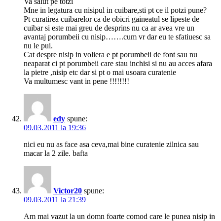
Va salut pe totzi
Mne in legatura cu nisipul in cuibare,sti pt ce il potzi pune?
Pt curatirea cuibarelor ca de obicri gaineatul se lipeste de
cuibar si este mai greu de desprins nu ca ar avea vre un
avantaj porumbeii cu nisip…….cum vr dar eu te sfatiuesc sa
nu le pui.
Cat despre nisip in voliera e pt porumbeii de font sau nu
neaparat ci pt porumbeii care stau inchisi si nu au acces afara
la pietre ,nisip etc dar si pt o mai usoara curatenie
Va multumesc vant in pene !!!!!!!!
edy
spune:
09.03.2011 la 19:36
nici eu nu as face asa ceva,mai bine curatenie zilnica sau
macar la 2 zile. bafta
Victor20
spune:
09.03.2011 la 21:39
Am mai vazut la un domn foarte comod care le punea nisip in