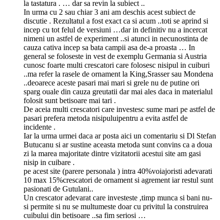
la tastatura . … dar sa revin la subiect ..
In urma cu 2 sau chiar 3 ani am deschis acest subiect de
discutie . Rezultatul a fost exact ca si acum ..toti se aprind si
incep cu tot felul de versiuni …dar in definitiv nu a incercat
nimeni un astfel de experiment ..si atunci in necunostinta de
cauza cativa incep sa bata campii asa de-a proasta … In
general se foloseste in vest de exemplu Germania si Austria
cunosc foarte multi crescatori care folosesc nisipul in cuiburi
..ma refer la rasele de ornament la King,Srasser sau Mondena
..deoarece aceste pasari mai mari si grele nu de putine ori
sparg ouale din cauza greutatii dar mai ales daca in materialul
folosit sunt betisoare mai tari .
De aceia multi crescatori care investesc sume mari pe astfel de
pasari prefera metoda nisipuluipentru a evita astfel de
incidente .
Iar la urma urmei daca ar posta aici un comentariu si Dl Stefan
Butucanu si ar sustine aceasta metoda sunt convins ca a doua
zi la marea majoritate dintre vizitatorii acestui site am gasi
nisip in cuibare .
pe acest site (parere personala ) intra 40%voiajoristi adevarati
10 max 15%crescatori de ornament si agrement iar restul sunt
pasionati de Gutulani..
Un crescator adevarat care investeste ,timp munca si bani nu-
si permite si nu se multumeste doar cu privitul la construirea
cuibului din betisoare ..sa fim seriosi …