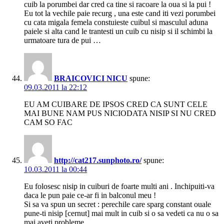
cuib la porumbei dar cred ca tine si racoare la oua si la pui !
Eu tot la vechile paie recurg , una este cand iti vezi porumbei
cu cata migala femela constuieste cuibul si masculul aduna
paiele si alta cand le trantesti un cuib cu nisip si il schimbi la
urmatoare tura de pui …
BRAICOVICI NICU
spune:
09.03.2011 la 22:12
EU AM CUIBARE DE IPSOS CRED CA SUNT CELE
MAI BUNE NAM PUS NICIODATA NISIP SI NU CRED
CAM SO FAC
http://cat217.sunphoto.ro/
spune:
10.03.2011 la 00:44
Eu folosesc nisip in cuiburi de foarte multi ani . Inchipuiti-va
daca le pun paie ce-ar fi in balconul meu !
Si sa va spun un secret : perechile care sparg constant ouale
pune-ti nisip [cernut] mai mult in cuib si o sa vedeti ca nu o sa
mai aveti probleme.