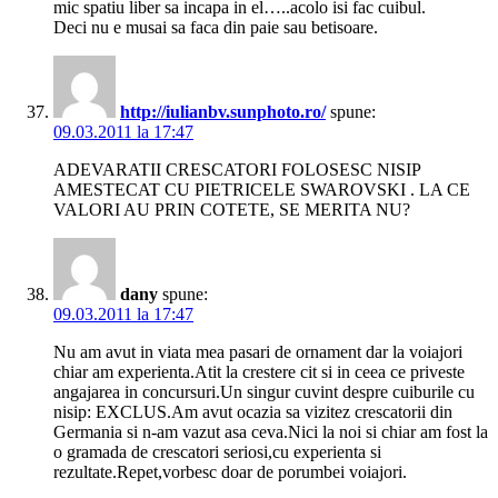
mic spatiu liber sa incapa in el…..acolo isi fac cuibul.
Deci nu e musai sa faca din paie sau betisoare.
http://iulianbv.sunphoto.ro/
spune:
09.03.2011 la 17:47
ADEVARATII CRESCATORI FOLOSESC NISIP
AMESTECAT CU PIETRICELE SWAROVSKI . LA CE
VALORI AU PRIN COTETE, SE MERITA NU?
dany
spune:
09.03.2011 la 17:47
Nu am avut in viata mea pasari de ornament dar la voiajori
chiar am experienta.Atit la crestere cit si in ceea ce priveste
angajarea in concursuri.Un singur cuvint despre cuiburile cu
nisip: EXCLUS.Am avut ocazia sa vizitez crescatorii din
Germania si n-am vazut asa ceva.Nici la noi si chiar am fost la
o gramada de crescatori seriosi,cu experienta si
rezultate.Repet,vorbesc doar de porumbei voiajori.