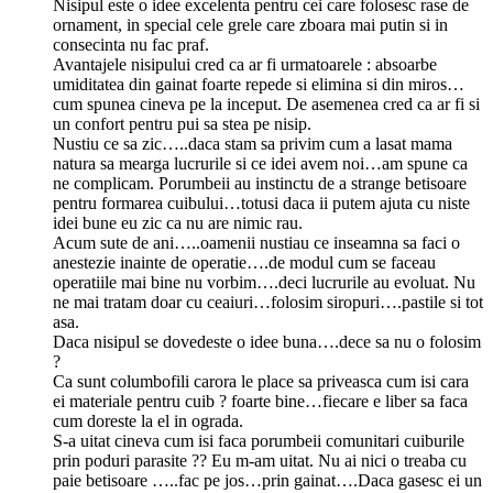
Nisipul este o idee excelenta pentru cei care folosesc rase de
ornament, in special cele grele care zboara mai putin si in
consecinta nu fac praf.
Avantajele nisipului cred ca ar fi urmatoarele : absoarbe
umiditatea din gainat foarte repede si elimina si din miros…
cum spunea cineva pe la inceput. De asemenea cred ca ar fi si
un confort pentru pui sa stea pe nisip.
Nustiu ce sa zic…..daca stam sa privim cum a lasat mama
natura sa mearga lucrurile si ce idei avem noi…am spune ca
ne complicam. Porumbeii au instinctu de a strange betisoare
pentru formarea cuibului…totusi daca ii putem ajuta cu niste
idei bune eu zic ca nu are nimic rau.
Acum sute de ani…..oamenii nustiau ce inseamna sa faci o
anestezie inainte de operatie….de modul cum se faceau
operatiile mai bine nu vorbim….deci lucrurile au evoluat. Nu
ne mai tratam doar cu ceaiuri…folosim siropuri….pastile si tot
asa.
Daca nisipul se dovedeste o idee buna….dece sa nu o folosim
?
Ca sunt columbofili carora le place sa priveasca cum isi cara
ei materiale pentru cuib ? foarte bine…fiecare e liber sa faca
cum doreste la el in ograda.
S-a uitat cineva cum isi faca porumbeii comunitari cuiburile
prin poduri parasite ?? Eu m-am uitat. Nu ai nici o treaba cu
paie betisoare …..fac pe jos…prin gainat….Daca gasesc ei un