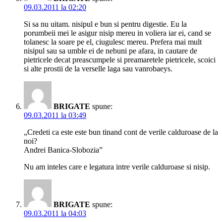
09.03.2011 la 02:20
Si sa nu uitam. nisipul e bun si pentru digestie. Eu la
porumbeii mei le asigur nisip mereu in voliera iar ei, cand se
tolanesc la soare pe el, ciugulesc mereu. Prefera mai mult
nisipul sau sa umble ei de nebuni pe afara, in cautare de
pietricele decat preascumpele si preamaretele pietricele, scoici
si alte prostii de la verselle laga sau vanrobaeys.
BRIGATE
spune:
09.03.2011 la 03:49
„Credeti ca este este bun tinand cont de verile calduroase de la
noi?
Andrei Banica-Slobozia”
Nu am inteles care e legatura intre verile calduroase si nisip.
BRIGATE
spune:
09.03.2011 la 04:03