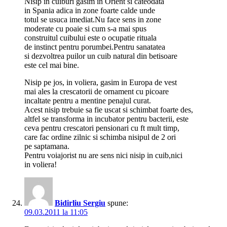
Nisip in cuiburi gasim in Orient si cateodata
in Spania adica in zone foarte calde unde
totul se usuca imediat.Nu face sens in zone
moderate cu poaie si cum s-a mai spus
construitul cuibului este o ocupatie rituala
de instinct pentru porumbei.Pentru sanatatea
si dezvoltrea puilor un cuib natural din betisoare
este cel mai bine.
Nisip pe jos, in voliera, gasim in Europa de vest
mai ales la crescatorii de ornament cu picoare
incaltate pentru a mentine penajul curat.
Acest nisip trebuie sa fie uscat si schimbat foarte des,
altfel se transforma in incubator pentru bacterii, este
ceva pentru crescatori pensionari cu ft mult timp,
care fac ordine zilnic si schimba nisipul de 2 ori
pe saptamana.
Pentru voiajorist nu are sens nici nisip in cuib,nici
in voliera!
Bidirliu Sergiu
spune:
09.03.2011 la 11:05