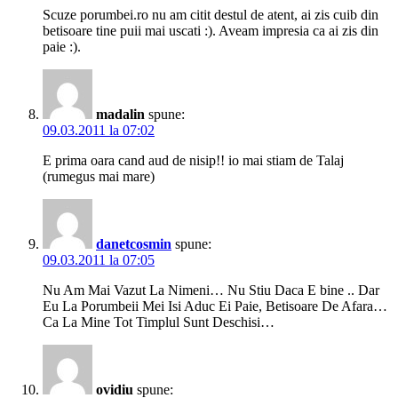
Scuze porumbei.ro nu am citit destul de atent, ai zis cuib din
betisoare tine puii mai uscati :). Aveam impresia ca ai zis din
paie :).
madalin
spune:
09.03.2011 la 07:02
E prima oara cand aud de nisip!! io mai stiam de Talaj
(rumegus mai mare)
danetcosmin
spune:
09.03.2011 la 07:05
Nu Am Mai Vazut La Nimeni… Nu Stiu Daca E bine .. Dar
Eu La Porumbeii Mei Isi Aduc Ei Paie, Betisoare De Afara…
Ca La Mine Tot Timplul Sunt Deschisi…
ovidiu
spune: