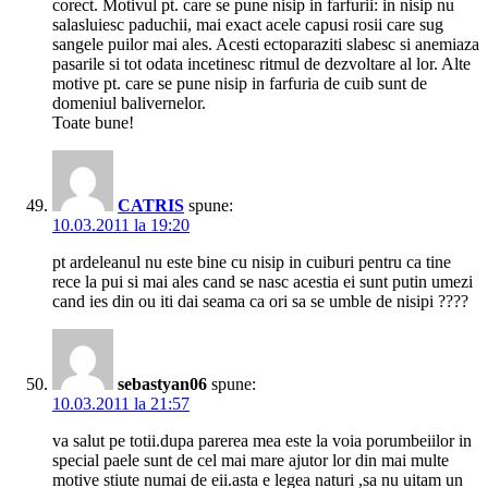
corect. Motivul pt. care se pune nisip in farfurii: in nisip nu
salasluiesc paduchii, mai exact acele capusi rosii care sug
sangele puilor mai ales. Acesti ectoparaziti slabesc si anemiaza
pasarile si tot odata incetinesc ritmul de dezvoltare al lor. Alte
motive pt. care se pune nisip in farfuria de cuib sunt de
domeniul balivernelor.
Toate bune!
CATRIS
spune:
10.03.2011 la 19:20
pt ardeleanul nu este bine cu nisip in cuiburi pentru ca tine
rece la pui si mai ales cand se nasc acestia ei sunt putin umezi
cand ies din ou iti dai seama ca ori sa se umble de nisipi ????
sebastyan06
spune:
10.03.2011 la 21:57
va salut pe totii.dupa parerea mea este la voia porumbeiilor in
special paele sunt de cel mai mare ajutor lor din mai multe
motive stiute numai de eii.asta e legea naturi ,sa nu uitam un