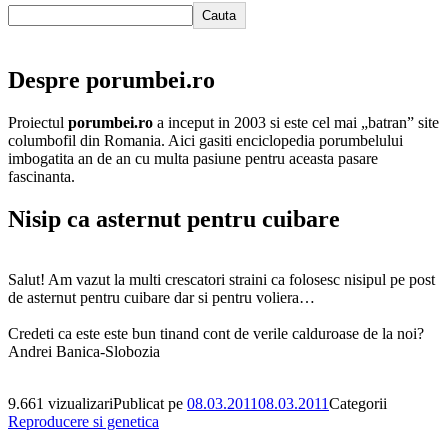
Cauta
Despre porumbei.ro
Proiectul
porumbei.ro
a inceput in 2003 si este cel mai „batran” site
columbofil din Romania. Aici gasiti enciclopedia porumbelului
imbogatita an de an cu multa pasiune pentru aceasta pasare
fascinanta.
Nisip ca asternut pentru cuibare
Salut! Am vazut la multi crescatori straini ca folosesc nisipul pe post
de asternut pentru cuibare dar si pentru voliera…
Credeti ca este este bun tinand cont de verile calduroase de la noi?
Andrei Banica-Slobozia
9.661 vizualizari
Publicat pe
08.03.2011
08.03.2011
Categorii
Reproducere si genetica