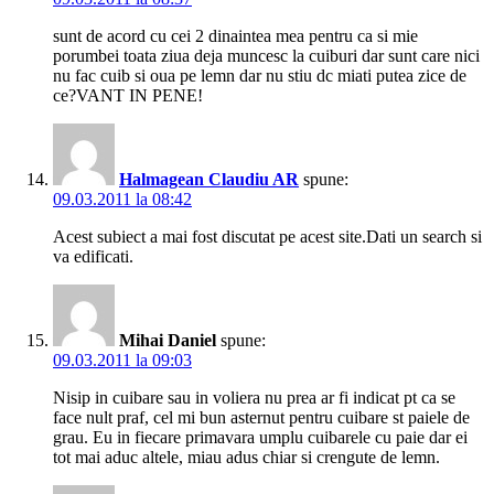
sunt de acord cu cei 2 dinaintea mea pentru ca si mie
porumbei toata ziua deja muncesc la cuiburi dar sunt care nici
nu fac cuib si oua pe lemn dar nu stiu dc miati putea zice de
ce?VANT IN PENE!
Halmagean Claudiu AR
spune:
09.03.2011 la 08:42
Acest subiect a mai fost discutat pe acest site.Dati un search si
va edificati.
Mihai Daniel
spune:
09.03.2011 la 09:03
Nisip in cuibare sau in voliera nu prea ar fi indicat pt ca se
face nult praf, cel mi bun asternut pentru cuibare st paiele de
grau. Eu in fiecare primavara umplu cuibarele cu paie dar ei
tot mai aduc altele, miau adus chiar si crengute de lemn.