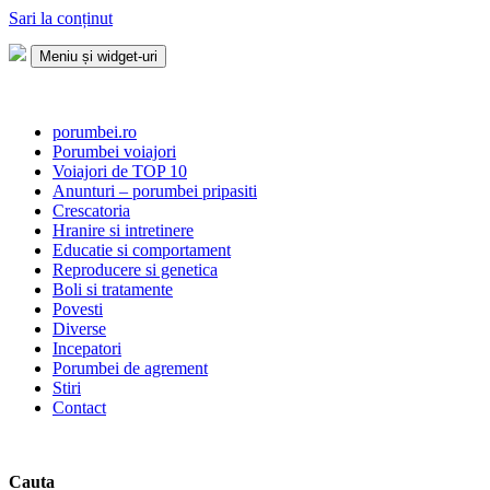
Sari la conținut
Meniu și widget-uri
Porumbei.ro
Enciclopedia porumbelului
porumbei.ro
Porumbei voiajori
Voiajori de TOP 10
Anunturi – porumbei pripasiti
Crescatoria
Hranire si intretinere
Educatie si comportament
Reproducere si genetica
Boli si tratamente
Povesti
Diverse
Incepatori
Porumbei de agrement
Stiri
Contact
Cauta