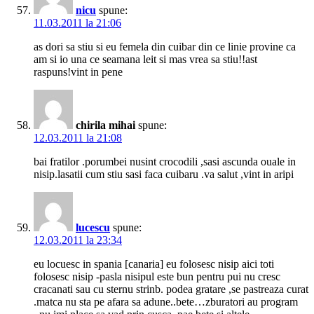
nicu
spune:
11.03.2011 la 21:06
as dori sa stiu si eu femela din cuibar din ce linie provine ca
am si io una ce seamana leit si mas vrea sa stiu!!ast
raspuns!vint in pene
chirila mihai
spune:
12.03.2011 la 21:08
bai fratilor .porumbei nusint crocodili ,sasi ascunda ouale in
nisip.lasatii cum stiu sasi faca cuibaru .va salut ,vint in aripi
lucescu
spune:
12.03.2011 la 23:34
eu locuesc in spania [canaria] eu folosesc nisip aici toti
folosesc nisip -pasla nisipul este bun pentru pui nu cresc
cracanati sau cu sternu strinb. podea gratare ,se pastreaza curat
.matca nu sta pe afara sa adune..bete…zburatori au program