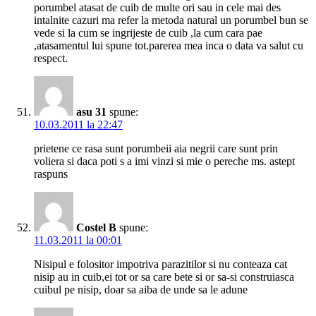
porumbel atasat de cuib de multe ori sau in cele mai des
intalnite cazuri ma refer la metoda natural un porumbel bun se
vede si la cum se ingrijeste de cuib ,la cum cara pae
,atasamentul lui spune tot.parerea mea inca o data va salut cu
respect.
asu 31
spune:
10.03.2011 la 22:47
prietene ce rasa sunt porumbeii aia negrii care sunt prin
voliera si daca poti s a imi vinzi si mie o pereche ms. astept
raspuns
Costel B
spune:
11.03.2011 la 00:01
Nisipul e folositor impotriva parazitilor si nu conteaza cat
nisip au in cuib,ei tot or sa care bete si or sa-si construiasca
cuibul pe nisip, doar sa aiba de unde sa le adune