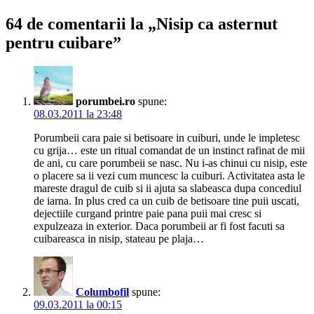
64 de comentarii la „Nisip ca asternut
pentru cuibare”
porumbei.ro
spune:
08.03.2011 la 23:48
Porumbeii cara paie si betisoare in cuiburi, unde le impletesc
cu grija… este un ritual comandat de un instinct rafinat de mii
de ani, cu care porumbeii se nasc. Nu i-as chinui cu nisip, este
o placere sa ii vezi cum muncesc la cuiburi. Activitatea asta le
mareste dragul de cuib si ii ajuta sa slabeasca dupa concediul
de iarna. In plus cred ca un cuib de betisoare tine puii uscati,
dejectiile curgand printre paie pana puii mai cresc si
expulzeaza in exterior. Daca porumbeii ar fi fost facuti sa
cuibareasca in nisip, stateau pe plaja…
Columbofil
spune:
09.03.2011 la 00:15