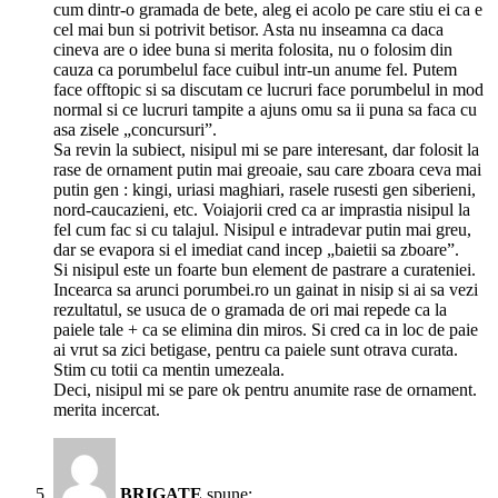
cum dintr-o gramada de bete, aleg ei acolo pe care stiu ei ca e
cel mai bun si potrivit betisor. Asta nu inseamna ca daca
cineva are o idee buna si merita folosita, nu o folosim din
cauza ca porumbelul face cuibul intr-un anume fel. Putem
face offtopic si sa discutam ce lucruri face porumbelul in mod
normal si ce lucruri tampite a ajuns omu sa ii puna sa faca cu
asa zisele „concursuri”.
Sa revin la subiect, nisipul mi se pare interesant, dar folosit la
rase de ornament putin mai greoaie, sau care zboara ceva mai
putin gen : kingi, uriasi maghiari, rasele rusesti gen siberieni,
nord-caucazieni, etc. Voiajorii cred ca ar imprastia nisipul la
fel cum fac si cu talajul. Nisipul e intradevar putin mai greu,
dar se evapora si el imediat cand incep „baietii sa zboare”.
Si nisipul este un foarte bun element de pastrare a curateniei.
Incearca sa arunci porumbei.ro un gainat in nisip si ai sa vezi
rezultatul, se usuca de o gramada de ori mai repede ca la
paiele tale + ca se elimina din miros. Si cred ca in loc de paie
ai vrut sa zici betigase, pentru ca paiele sunt otrava curata.
Stim cu totii ca mentin umezeala.
Deci, nisipul mi se pare ok pentru anumite rase de ornament.
merita incercat.
BRIGATE
spune: