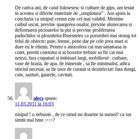
De cativa ani, de cand folosesesc si cuibare de gips, am testat
in acestea si diferite materiale de „umplutura” . Am ajuns la
concluzia ca nisipul cernut este cel mai valabil. Mentine
cuibul uscat, previne spargerea oualor, previne alunecarea si
deformarea picioarelor la pui si previne proliferarea
paduchilor si plosnitelor.Binenteles ca porumbei mai strang tot
felul de obiecte: paie, lemne, pene dar pe cele prea mari si
dure eu le elimin. Pentru o atmosfera cat mai sanatoasa in
cotet, peretii cotetului si ai boxelor trebuie sa fie cat mai
netezi, fara crapaturi si imbinari largi, mobilierul : cuibare,
vase de hrana, de apa, de minerale , sa fie minimalist, adica
strictul necesar, sa fie usor de curatat si dezinfectat: fara dungi,
cute, santuri, gaurele, cavitati.
alecs
spune:
11.03.2011 la 16:03
nisipul ! o nebunie , de ce omul nu doarme in namol? ca sar
simtii mai bine :>:>?