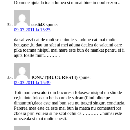
Doamne ajuta la toata lumea si numai bine in noul sezon ..
costi43
spune:
09.03.2011 la 15:25
da sai vezi cat de mult se chinuie sa adune cat mai multe
betigase ,iti dau un sfat ai mei aduna dealea de salcami care
pika toamna nisipul mai mare este bun de mankat pentru ei ii
ajuta foarte mult………..
IONUT(BUCURESTI)
spune:
09.03.2011 la 15:39
Toti mari crescatori din bucuresti folosesc nisipul nu stiu de
ce,inainte foloseau betisoare de salcam(fiind pline pe
dinauntru),daca este mai bun sau nu trageti singuri concluzia.
Parerea mea este ca este mai bun la matca nu comentari :ca
zboara prin voliera si ne scot ochii ca ………….numai este
umezeala si mai multe chesti.