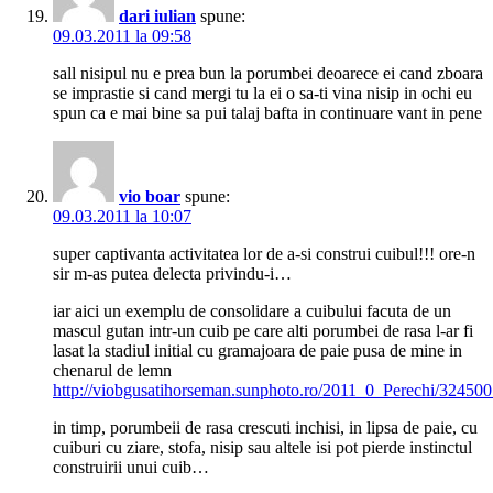
dari iulian
spune:
09.03.2011 la 09:58
sall nisipul nu e prea bun la porumbei deoarece ei cand zboara
se imprastie si cand mergi tu la ei o sa-ti vina nisip in ochi eu
spun ca e mai bine sa pui talaj bafta in continuare vant in pene
vio boar
spune:
09.03.2011 la 10:07
super captivanta activitatea lor de a-si construi cuibul!!! ore-n
sir m-as putea delecta privindu-i…
iar aici un exemplu de consolidare a cuibului facuta de un
mascul gutan intr-un cuib pe care alti porumbei de rasa l-ar fi
lasat la stadiul initial cu gramajoara de paie pusa de mine in
chenarul de lemn
http://viobgusatihorseman.sunphoto.ro/2011_0_Perechi/32450
in timp, porumbeii de rasa crescuti inchisi, in lipsa de paie, cu
cuiburi cu ziare, stofa, nisip sau altele isi pot pierde instinctul
construirii unui cuib…