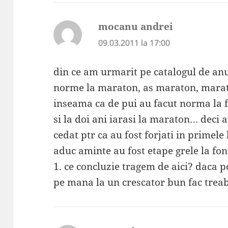
mocanu andrei
spune:
09.03.2011 la 17:00
din ce am urmarit pe catalogul de anu
norme la maraton, as maraton, mara
inseama ca de pui au facut norma la f
si la doi ani iarasi la maraton… deci
cedat ptr ca au fost forjati in primele 
aduc aminte au fost etape grele la fo
1. ce concluzie tragem de aici? daca p
pe mana la un crescator bun fac trea