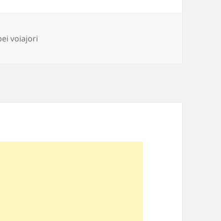
ii
i voiajori