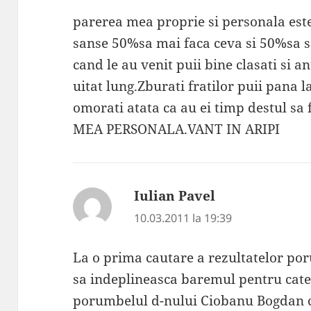
parerea mea proprie si personala este 
sanse 50%sa mai faca ceva si 50%sa s
cand le au venit puii bine clasati si a
uitat lung.Zburati fratilor puii pana
omorati atata ca au ei timp destul s
MEA PERSONALA.VANT IN ARIPI
Iulian Pavel
spune:
10.03.2011 la 19:39
La o prima cautare a rezultatelor po
sa indeplineasca baremul pentru cat
porumbelul d-nului Ciobanu Bogdan c