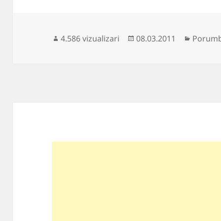
Publicat
Categor
4.586 vizualizari
08.03.2011
Porumbe
pe