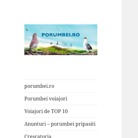
Porumbei.ro
Enciclopedia porumbelului
porumbei.ro
Porumbei voiajori
Voiajori de TOP 10
Anunturi – porumbei pripasiti
Crescatoria