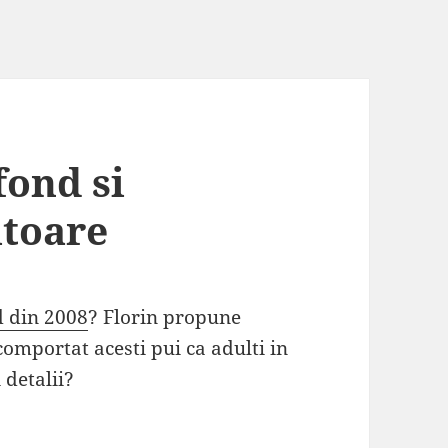
fond si
itoare
d din 2008
? Florin propune
comportat acesti pui ca adulti in
 detalii?