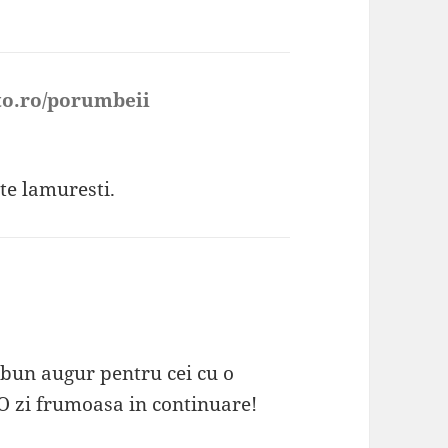
to.ro/porumbeii
spune:
 te lamuresti.
 bun augur pentru cei cu o
O zi frumoasa in continuare!