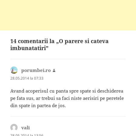
14 comentarii la „O parere si cateva
imbunatatiri”
porumbei.ro
spune:
28.05.2014 la 07:33
Avand acoperisul cu panta spre spate si deschiderea
pe fata sus, ar trebui sa faci niste aerisiri pe peretele
din spate in partea de jos.
vali
spune:
28.05.2014 la 13:56