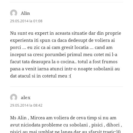
Alin
spune:
29.05.2014 la 01:08
Nu sunt eu expert in aceasta situatie dar din proprie
experienta iti spun ca daca dedesupt de voliera ai
porci … eu zic ca ai cam gresit locatia … cand am
inceput sa cresc porumbei primul meu cotet mi l-a
facut tata deasupra la o cocina.. totul a fost frumos
pana a venit iarna atunci intr-o noapte sobolanii au
dat atacul si in cotetul meu :(
alex
spune:
29.05.2014 la 08:42
Ms Alin , Mircea am voliera de ceva timp si nu am
avut niciodata probleme cu sobolani , pisici , dihori ,
pisici au mai umblat pe langa dar au sfarsit tragic:)))