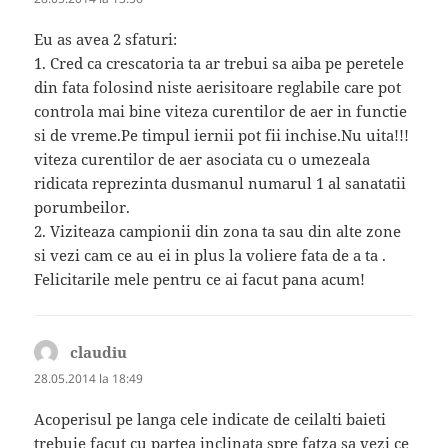
Eu as avea 2 sfaturi:
1. Cred ca crescatoria ta ar trebui sa aiba pe peretele
din fata folosind niste aerisitoare reglabile care pot
controla mai bine viteza curentilor de aer in functie
si de vreme.Pe timpul iernii pot fii inchise.Nu uita!!!
viteza curentilor de aer asociata cu o umezeala
ridicata reprezinta dusmanul numarul 1 al sanatatii
porumbeilor.
2. Viziteaza campionii din zona ta sau din alte zone
si vezi cam ce au ei in plus la voliere fata de a ta .
Felicitarile mele pentru ce ai facut pana acum!
claudiu
spune:
28.05.2014 la 18:49
Acoperisul pe langa cele indicate de ceilalti baieti
trebuie facut cu partea inclinata spre fatza sa vezi ce