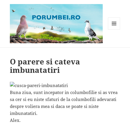
MENIU
ȘI
WIDGET-
Porumbei.ro
URI
O parere si cateva
imbunatatiri
Buna ziua, sunt incepator in columbofilie si as vrea
sa cer si eu niste sfaturi de la columbofili adevarati
despre voliera mea si daca se poate si niste
imbunatatiri.
Alex.