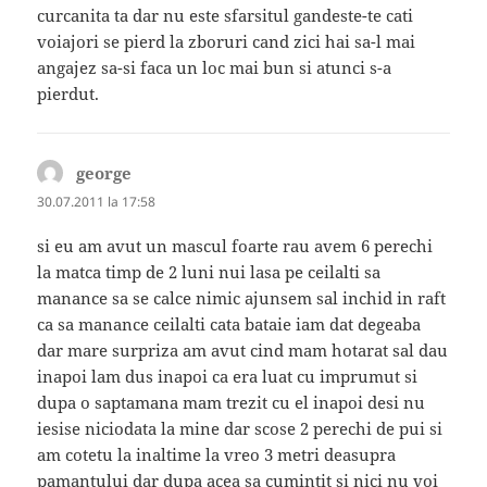
curcanita ta dar nu este sfarsitul gandeste-te cati
voiajori se pierd la zboruri cand zici hai sa-l mai
angajez sa-si faca un loc mai bun si atunci s-a
pierdut.
george
spune:
30.07.2011 la 17:58
si eu am avut un mascul foarte rau avem 6 perechi
la matca timp de 2 luni nui lasa pe ceilalti sa
manance sa se calce nimic ajunsem sal inchid in raft
ca sa manance ceilalti cata bataie iam dat degeaba
dar mare surpriza am avut cind mam hotarat sal dau
inapoi lam dus inapoi ca era luat cu imprumut si
dupa o saptamana mam trezit cu el inapoi desi nu
iesise niciodata la mine dar scose 2 perechi de pui si
am cotetu la inaltime la vreo 3 metri deasupra
pamantului dar dupa acea sa cumintit si nici nu voi