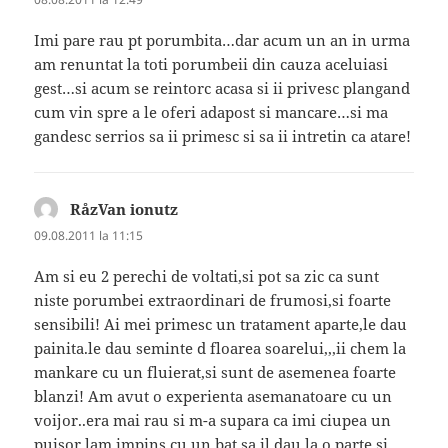
Imi pare rau pt porumbita…dar acum un an in urma
am renuntat la toti porumbeii din cauza aceluiasi
gest…si acum se reintorc acasa si ii privesc plangand
cum vin spre a le oferi adapost si mancare…si ma
gandesc serrios sa ii primesc si sa ii intretin ca atare!
RåzVan ionutz
spune:
09.08.2011 la 11:15
Am si eu 2 perechi de voltati,si pot sa zic ca sunt
niste porumbei extraordinari de frumosi,si foarte
sensibili! Ai mei primesc un tratament aparte,le dau
painita.le dau seminte d floarea soarelui,,,ii chem la
mankare cu un fluierat,si sunt de asemenea foarte
blanzi! Am avut o experienta asemanatoare cu un
voijor..era mai rau si m-a supara ca imi ciupea un
puisor,lam impins cu un bat sa il dau la o parte,si