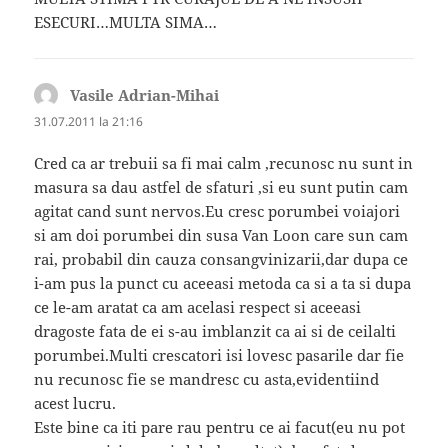
ESECURI…MULTA SIMA…
Vasile Adrian-Mihai
spune:
31.07.2011 la 21:16
Cred ca ar trebuii sa fi mai calm ,recunosc nu sunt in
masura sa dau astfel de sfaturi ,si eu sunt putin cam
agitat cand sunt nervos.Eu cresc porumbei voiajori
si am doi porumbei din susa Van Loon care sun cam
rai, probabil din cauza consangvinizarii,dar dupa ce
i-am pus la punct cu aceeasi metoda ca si a ta si dupa
ce le-am aratat ca am acelasi respect si aceeasi
dragoste fata de ei s-au imblanzit ca ai si de ceilalti
porumbei.Multi crescatori isi lovesc pasarile dar fie
nu recunosc fie se mandresc cu asta,evidentiind
acest lucru.
Este bine ca iti pare rau pentru ce ai facut(eu nu pot