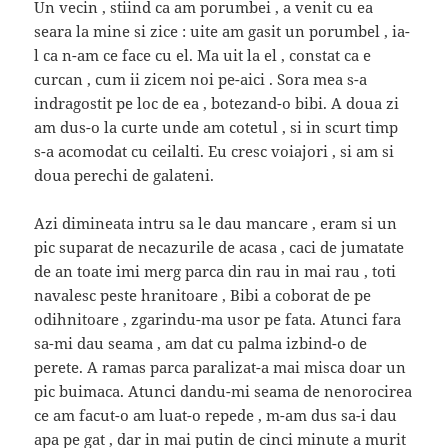
Un vecin , stiind ca am porumbei , a venit cu ea
seara la mine si zice : uite am gasit un porumbel , ia-
l ca n-am ce face cu el. Ma uit la el , constat ca e
curcan , cum ii zicem noi pe-aici . Sora mea s-a
indragostit pe loc de ea , botezand-o bibi. A doua zi
am dus-o la curte unde am cotetul , si in scurt timp
s-a acomodat cu ceilalti. Eu cresc voiajori , si am si
doua perechi de galateni.
Azi dimineata intru sa le dau mancare , eram si un
pic suparat de necazurile de acasa , caci de jumatate
de an toate imi merg parca din rau in mai rau , toti
navalesc peste hranitoare , Bibi a coborat de pe
odihnitoare , zgarindu-ma usor pe fata. Atunci fara
sa-mi dau seama , am dat cu palma izbind-o de
perete. A ramas parca paralizat-a mai misca doar un
pic buimaca. Atunci dandu-mi seama de nenorocirea
ce am facut-o am luat-o repede , m-am dus sa-i dau
apa pe gat , dar in mai putin de cinci minute a murit