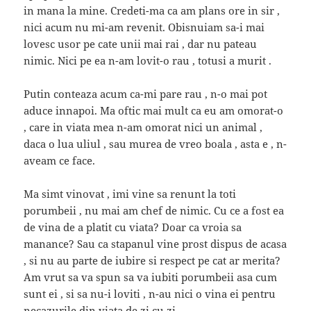
in mana la mine. Credeti-ma ca am plans ore in sir ,
nici acum nu mi-am revenit. Obisnuiam sa-i mai
lovesc usor pe cate unii mai rai , dar nu pateau
nimic. Nici pe ea n-am lovit-o rau , totusi a murit .
Putin conteaza acum ca-mi pare rau , n-o mai pot
aduce innapoi. Ma oftic mai mult ca eu am omorat-o
, care in viata mea n-am omorat nici un animal ,
daca o lua uliul , sau murea de vreo boala , asta e , n-
aveam ce face.
Ma simt vinovat , imi vine sa renunt la toti
porumbeii , nu mai am chef de nimic. Cu ce a fost ea
de vina de a platit cu viata? Doar ca vroia sa
manance? Sau ca stapanul vine prost dispus de acasa
, si nu au parte de iubire si respect pe cat ar merita?
Am vrut sa va spun sa va iubiti porumbeii asa cum
sunt ei , si sa nu-i loviti , n-au nici o vina ei pentru
necazurile din viata de zi cu zi.