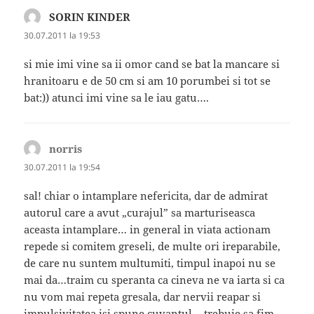
SORIN KINDER
spune:
30.07.2011 la 19:53
si mie imi vine sa ii omor cand se bat la mancare si
hranitoaru e de 50 cm si am 10 porumbei si tot se
bat:)) atunci imi vine sa le iau gatu….
norris
spune:
30.07.2011 la 19:54
sal! chiar o intamplare nefericita, dar de admirat
autorul care a avut „curajul” sa marturiseasca
aceasta intamplare… in general in viata actionam
repede si comitem greseli, de multe ori ireparabile,
de care nu suntem multumiti, timpul inapoi nu se
mai da…traim cu speranta ca cineva ne va iarta si ca
nu vom mai repeta gresala, dar nervii reapar si
impulsivitatea isi spune cuvantul… trebuie sa fim