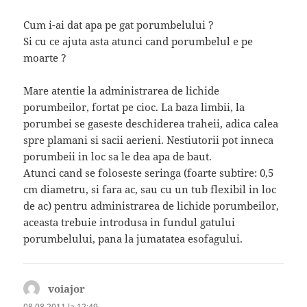
Cum i-ai dat apa pe gat porumbelului ?
Si cu ce ajuta asta atunci cand porumbelul e pe
moarte ?
Mare atentie la administrarea de lichide
porumbeilor, fortat pe cioc. La baza limbii, la
porumbei se gaseste deschiderea traheii, adica calea
spre plamani si sacii aerieni. Nestiutorii pot inneca
porumbeii in loc sa le dea apa de baut.
Atunci cand se foloseste seringa (foarte subtire: 0,5
cm diametru, si fara ac, sau cu un tub flexibil in loc
de ac) pentru administrarea de lichide porumbeilor,
aceasta trebuie introdusa in fundul gatului
porumbelului, pana la jumatatea esofagului.
voiajor
spune:
08.08.2011 la 12:49