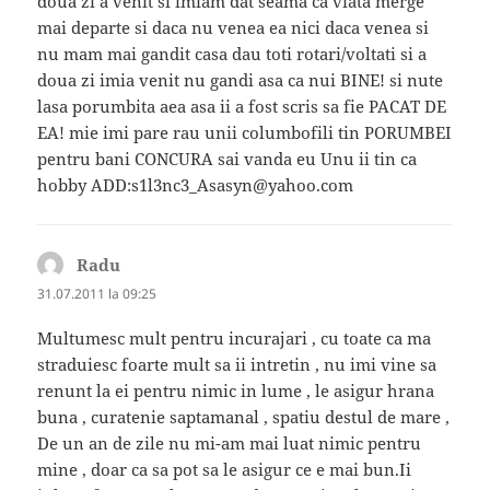
doua zi a venit si imiam dat seama ca viata merge
mai departe si daca nu venea ea nici daca venea si
nu mam mai gandit casa dau toti rotari/voltati si a
doua zi imia venit nu gandi asa ca nui BINE! si nute
lasa porumbita aea asa ii a fost scris sa fie PACAT DE
EA! mie imi pare rau unii columbofili tin PORUMBEI
pentru bani CONCURA sai vanda eu Unu ii tin ca
hobby ADD:s1l3nc3_Asasyn@yahoo.com
Radu
spune:
31.07.2011 la 09:25
Multumesc mult pentru incurajari , cu toate ca ma
straduiesc foarte mult sa ii intretin , nu imi vine sa
renunt la ei pentru nimic in lume , le asigur hrana
buna , curatenie saptamanal , spatiu destul de mare ,
De un an de zile nu mi-am mai luat nimic pentru
mine , doar ca sa pot sa le asigur ce e mai bun.Ii