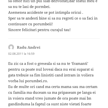
sa omor nici un pui slab dezvoltat),dar sfatul meu e
sa nu te lasi de pormbei.
Asemenea accidente se pot intimpla oricui .
Sper sa te andesti bine si sa nu regreti ce o sa faci in
continuare cu porumbeii!
Sincere felicitari pentru curajul tau!
Radu Andrei
spune:
02.08.2011 la 16:59
Eu zic ca a fost o greseala si sa nu te ‘framanti’
pentru ca poate nul loveai daca nu erai suparat si
gata trebuie sa fim linistiti cand intram in voliera
vorba lui porumbei.ro.
Eu de multe ori cand ma certa mama sau ma certam
cu familia ma duceam sa ma pripaseam pe langa ei
in voiera stand vreo jumate de ora poate mai bn
gandinduma la faptul ca sunt niste vietati foarte