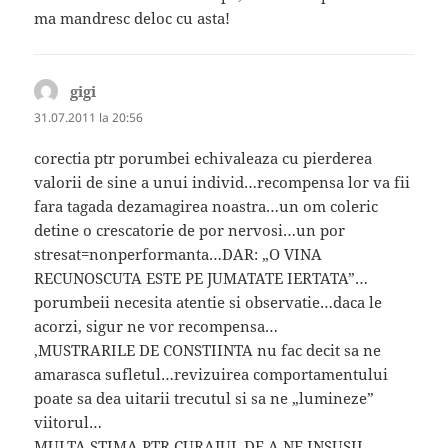
ma mandresc deloc cu asta!
gigi
spune:
31.07.2011 la 20:56
corectia ptr porumbei echivaleaza cu pierderea
valorii de sine a unui individ…recompensa lor va fii
fara tagada dezamagirea noastra…un om coleric
detine o crescatorie de por nervosi…un por
stresat=nonperformanta…DAR: „O VINA
RECUNOSCUTA ESTE PE JUMATATE IERTATA”…
porumbeii necesita atentie si observatie…daca le
acorzi, sigur ne vor recompensa…
,MUSTRARILE DE CONSTIINTA nu fac decit sa ne
amarasca sufletul…revizuirea comportamentului
poate sa dea uitarii trecutul si sa ne „lumineze”
viitorul…
MULTA STIMA PTR CURAJUL DE A NE INSUSII