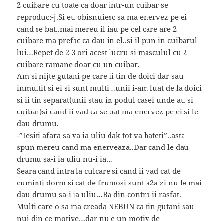
2 cuibare cu toate ca doar intr-un cuibar se
reproduc:-j.Si eu obisnuiesc sa ma enervez pe ei
cand se bat..mai mereu il iau pe cel care are 2
cuibare ma prefac ca dau in el..si il pun in cuibarul
lui…Repet de 2-3 ori acest lucru si masculul cu 2
cuibare ramane doar cu un cuibar.
Am si nijte gutani pe care ii tin de doici dar sau
inmultit si ei si sunt multi…unii i-am luat de la doici
si ii tin separat(unii stau in podul casei unde au si
cuibar)si cand ii vad ca se bat ma enervez pe ei si le
dau drumu.
-”Iesiti afara sa va ia uliu dak tot va bateti”..asta
spun mereu cand ma enerveaza..Dar cand le dau
drumu sa-i ia uliu nu-i ia…
Seara cand intra la culcare si cand ii vad cat de
cuminti dorm si cat de frumosi sunt a2a zi nu le mai
dau drumu sa-i ia uliu…Ba din contra ii rasfat.
Multi care o sa ma creada NEBUN ca tin gutani sau
nuj din ce motive…dar nu e un motiv de