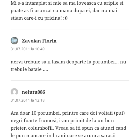
Mi s-a intamplat si mie sa ma loveasca cu aripile si
poate as fi aruncat cu mana dupa ei, dar nu mai
stiam care-i cu pricina! :))
Zavoian Florin
spune:
31.07.2011 la 10:49
nervi trebuie sa ii lasam deoparte la porumbei… nu
trebuie bataie ….
nelutu086
spune:
31.07.2011 la 12:18
Am doar 10 porumbei, printre care doi voltati (pui)
negri foarte frumosi, i-am primit de la un bun
prieten columbofil. Vreau sa iti spun ca atunci cand
le pun mancare in hranitoare se arunca saracii