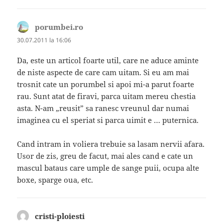
porumbei.ro
spune:
30.07.2011 la 16:06
Da, este un articol foarte util, care ne aduce aminte
de niste aspecte de care cam uitam. Si eu am mai
trosnit cate un porumbel si apoi mi-a parut foarte
rau. Sunt atat de firavi, parca uitam mereu chestia
asta. N-am „reusit” sa ranesc vreunul dar numai
imaginea cu el speriat si parca uimit e … puternica.
Cand intram in voliera trebuie sa lasam nervii afara.
Usor de zis, greu de facut, mai ales cand e cate un
mascul bataus care umple de sange puii, ocupa alte
boxe, sparge oua, etc.
cristi-ploiesti
spune: