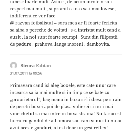
iubesc foarte mult. Asta e , de-acum incolo o sa-i
respect mai mult , si promit ca n-o sa-i mai lovesc ,
indiferent ce vor face.
@ razvan fotbalistul – sora mea ar fi foarte fericita
sa aiba o pereche de voltati , s-a intristat mult cand a
auzit , la noi sunt foarte scumpi . Sunt din filipestii
de padure , prahova ,langa moreni , dambovita.
Sicora Fabian
spune:
31.07.2011 la 09:56
Primavara cand isi aleg boxele, este cate unu’ care
incearca sa ia mai multe si in timp ce se bate cu
„proprietarul”, bag mana in boxa si-l izbesc pe strain
de peretii boxei apoi de plasa volierei si nu-i mai
vine cheful sa mai intre in boxa straina! Nu fac acest
lucru cu gandul de a-l omora sau rani si nici tu nu ai
avut aceste ganduri, a fost doar un gest reflex!