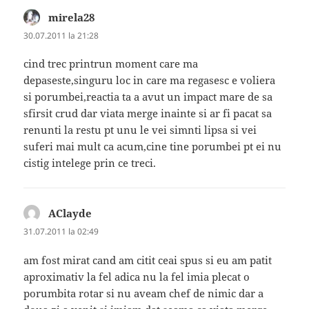
mirela28
spune:
30.07.2011 la 21:28
cind trec printrun moment care ma
depaseste,singuru loc in care ma regasesc e voliera
si porumbei,reactia ta a avut un impact mare de sa
sfirsit crud dar viata merge inainte si ar fi pacat sa
renunti la restu pt unu le vei simnti lipsa si vei
suferi mai mult ca acum,cine tine porumbei pt ei nu
cistig intelege prin ce treci.
AClayde
spune:
31.07.2011 la 02:49
am fost mirat cand am citit ceai spus si eu am patit
aproximativ la fel adica nu la fel imia plecat o
porumbita rotar si nu aveam chef de nimic dar a