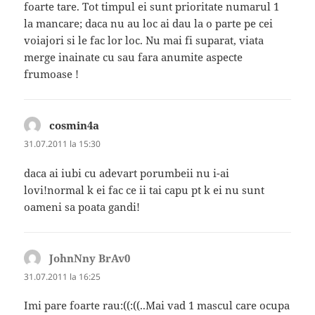
foarte tare. Tot timpul ei sunt prioritate numarul 1
la mancare; daca nu au loc ai dau la o parte pe cei
voiajori si le fac lor loc. Nu mai fi suparat, viata
merge inainate cu sau fara anumite aspecte
frumoase !
cosmin4a
spune:
31.07.2011 la 15:30
daca ai iubi cu adevart porumbeii nu i-ai
lovi!normal k ei fac ce ii tai capu pt k ei nu sunt
oameni sa poata gandi!
JohnNny BrAv0
spune:
31.07.2011 la 16:25
Imi pare foarte rau:((:((..Mai vad 1 mascul care ocupa