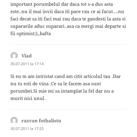
important porumbelul dar daca tot s-a dus asta
este..nu il mai invii daca iti pare rau ce ai facut….nu
faci decat sa iti faci mai rau daca te gandesti la asta si
supararile aduc suparari..asa ca mergi mai departe si
fii optimist;),,bafta
Vlad
spune:
30.07.2011 la 17:14
Si eu m am intristat cand am citit articolul tau .Dar
nu tu esti de vina .Ce sa le facem asa sunt
porumbei.Si mie mi sa intamplat la fel dar nu a
murit nici unul .
razvan fotbalistu
spune:
30.07.2011 la 17:25