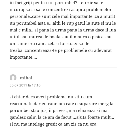
iti faci griji pentru un porumbel?…eu zic sa te
incurajezi si sa te concentrezi asupra problemelor
personale..care sunt cele mai importante..ca a murit
un porumbel asta e…altii le rup gatul la sute si nu le
mai e mila…si pana la urma pana la urma daca il lua
uliul sau murea de boala sau il manca o pisica sau
un caine era cam acelasi lucru…vezi de
treaba..concentreaza-te pe problemele cu adevarat
importante….
mihai
spune:
30.07.2011 la 17:10
si chiar daca aveti probleme nu stiu cum
reactionati..dar eu cand am cate o suparare merg la
porumbei stau jos, ii privesc,ma relaxeaza si ma
gandesc calm la ce am de facut….ajuta foarte mult…
si nu ma intelege gresit ca am zis ca nu era