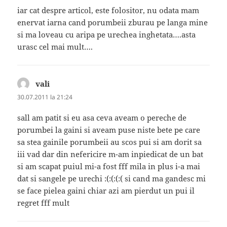
iar cat despre articol, este folositor, nu odata mam
enervat iarna cand porumbeii zburau pe langa mine
si ma loveau cu aripa pe urechea inghetata….asta
urasc cel mai mult….
vali
spune:
30.07.2011 la 21:24
sall am patit si eu asa ceva aveam o pereche de
porumbei la gaini si aveam puse niste bete pe care
sa stea gainile porumbeii au scos pui si am dorit sa
iii vad dar din nefericire m-am inpiedicat de un bat
si am scapat puiul mi-a fost fff mila in plus i-a mai
dat si sangele pe urechi :(:(:(:( si cand ma gandesc mi
se face pielea gaini chiar azi am pierdut un pui il
regret fff mult