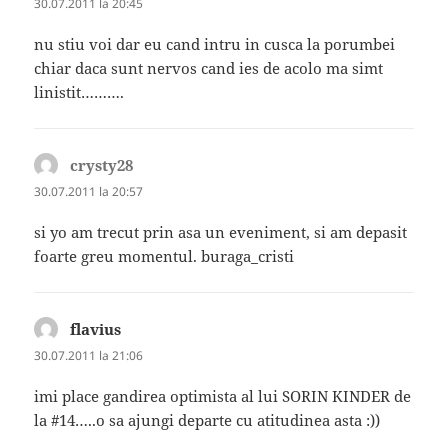
30.07.2011 la 20:45
nu stiu voi dar eu cand intru in cusca la porumbei
chiar daca sunt nervos cand ies de acolo ma simt
linistit……….
crysty28
spune:
30.07.2011 la 20:57
si yo am trecut prin asa un eveniment, si am depasit
foarte greu momentul. buraga_cristi
flavius
spune:
30.07.2011 la 21:06
imi place gandirea optimista al lui SORIN KINDER de
la #14…..o sa ajungi departe cu atitudinea asta :))