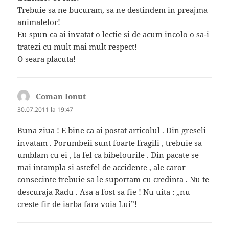
Trebuie sa ne bucuram, sa ne destindem in preajma
animalelor!
Eu spun ca ai invatat o lectie si de acum incolo o sa-i
tratezi cu mult mai mult respect!
O seara placuta!
Coman Ionut
spune:
30.07.2011 la 19:47
Buna ziua ! E bine ca ai postat articolul . Din greseli
invatam . Porumbeii sunt foarte fragili , trebuie sa
umblam cu ei , la fel ca bibelourile . Din pacate se
mai intampla si astefel de accidente , ale caror
consecinte trebuie sa le suportam cu credinta . Nu te
descuraja Radu . Asa a fost sa fie ! Nu uita : „nu
creste fir de iarba fara voia Lui”!