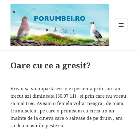
MENIU
ȘI
WIDGET-
Porumbei.ro
URI
Oare cu ce a gresit?
Vreau sa va impartasesc o experienta prin care am
trecut azi dimineata (30.07.11) , si prin care nu vreau
sa mai trec. Aveam o femela voltat neagra , de toata
frumusetea , pe care o primisem cu circa un an
inainte de la cineva care o salvase de pe drum , era
sa dea masinile peste ea.