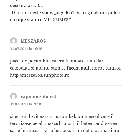
descurajare:D…
ID-ul meu este snow_angel661..Va rog dak imi puteti
da nijte sfaturi..MULTUMESC..
MESZAROS
spune:
31.07.2011 la 16:48
pacat de porumbita ca era frumoasa nah dar
cateodata si noi nu stim ce facem mult noroc tuturor
http://meszaros.sunphoto.ro
rapnameploiesti
spune:
31.07.2011 la 20:30
si eu am lovit azi un porumbel, un mascul care il
terorizase pe alt mascul cu pui, il batea cand venea
sa se hraneasca si sa bea apa, i-am dat o palma si nu