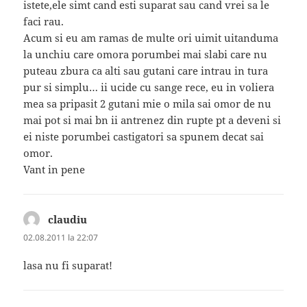
istete,ele simt cand esti suparat sau cand vrei sa le
faci rau.
Acum si eu am ramas de multe ori uimit uitanduma
la unchiu care omora porumbei mai slabi care nu
puteau zbura ca alti sau gutani care intrau in tura
pur si simplu… ii ucide cu sange rece, eu in voliera
mea sa pripasit 2 gutani mie o mila sai omor de nu
mai pot si mai bn ii antrenez din rupte pt a deveni si
ei niste porumbei castigatori sa spunem decat sai
omor.
Vant in pene
claudiu
spune:
02.08.2011 la 22:07
lasa nu fi suparat!