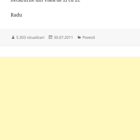
Radu
Publicat
Categorii
5.303 vizualizari
30.07.2011
Povesti
pe