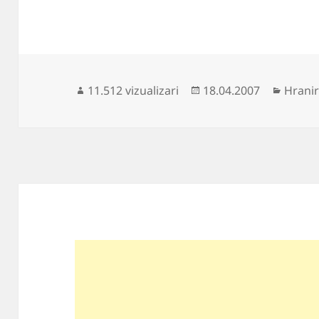
Publicat
Catego
11.512 vizualizari
18.04.2007
Hranir
pe