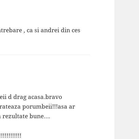
trebare , ca si andrei din ces
eii d drag acasa.bravo
trateaza porumbeii!!!asa ar
em rezultate bune….
!!!!!!!!