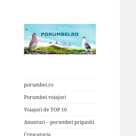
Porumbei.ro
Enciclopedia porumbelului
porumbei.ro
Porumbei voiajori
Voiajori de TOP 10
Anunturi – porumbei pripasiti
Crescatoria