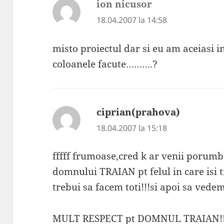
ion nicusor
spune:
18.04.2007 la 14:58
misto proiectul dar si eu am aceiasi in
coloanele facute……….?
ciprian(prahova)
spune:
18.04.2007 la 15:18
fffff frumoase,cred k ar venii porumb
domnului TRAIAN pt felul in care isi 
trebui sa facem toti!!!si apoi sa ved
MULT RESPECT pt DOMNUL TRAIAN!!!!!