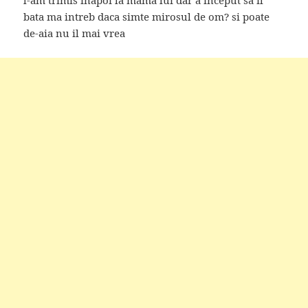
bata ma intreb daca simte mirosul de om? si poate
de-aia nu il mai vrea