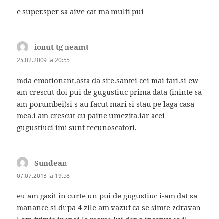
e super.sper sa aive cat ma multi pui
ionut tg neamt
spune:
25.02.2009 la 20:55
mda emotionant.asta da site.santei cei mai tari.si ew
am crescut doi pui de gugustiuc prima data (ininte sa
am porumbei)si s au facut mari si stau pe laga casa
mea.i am crescut cu paine umezita.iar acei
gugustiuci imi sunt recunoscatori.
Sundean
spune:
07.07.2013 la 19:58
eu am gasit in curte un pui de gugustiuc i-am dat sa
manance si dupa 4 zile am vazut ca se simte zdravan
l-am trimis inapoi la mama lui dar a inceput sa il