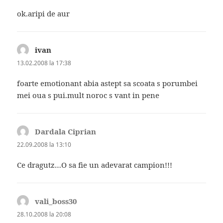
ok.aripi de aur
ivan
spune:
13.02.2008 la 17:38
foarte emotionant abia astept sa scoata s porumbei
mei oua s pui.mult noroc s vant in pene
Dardala Ciprian
spune:
22.09.2008 la 13:10
Ce dragutz…O sa fie un adevarat campion!!!
vali_boss30
spune:
28.10.2008 la 20:08