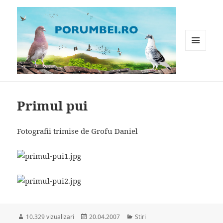
MENIU
ȘI
WIDGET-
Porumbei.ro
URI
Primul pui
Fotografii trimise de Grofu Daniel
Publicat
Categorii
10.329 vizualizari
20.04.2007
Stiri