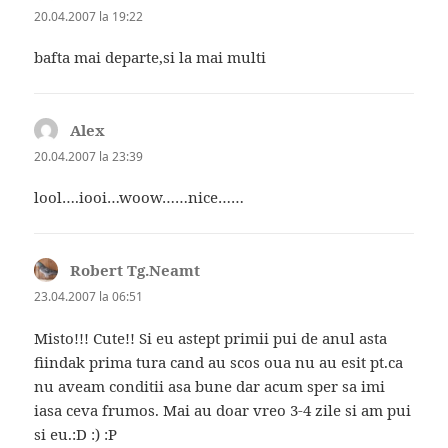
20.04.2007 la 19:22
bafta mai departe,si la mai multi
Alex
spune:
20.04.2007 la 23:39
lool….iooi…woow……nice……
Robert Tg.Neamt
spune:
23.04.2007 la 06:51
Misto!!! Cute!! Si eu astept primii pui de anul asta
fiindak prima tura cand au scos oua nu au esit pt.ca
nu aveam conditii asa bune dar acum sper sa imi
iasa ceva frumos. Mai au doar vreo 3-4 zile si am pui
si eu.:D :) :P