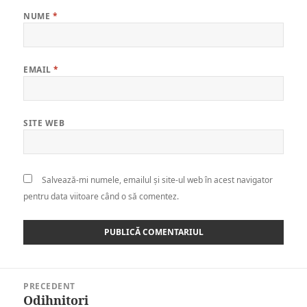
NUME
*
EMAIL
*
SITE WEB
Salvează-mi numele, emailul și site-ul web în acest navigator
pentru data viitoare când o să comentez.
Navigare
PRECEDENT
în
Odihnitori
Articolul