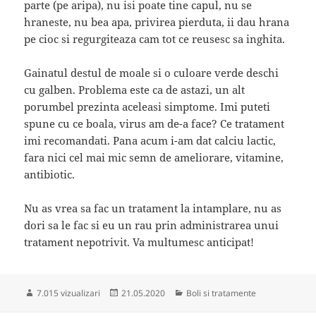
parte (pe aripa), nu isi poate tine capul, nu se
hraneste, nu bea apa, privirea pierduta, ii dau hrana
pe cioc si regurgiteaza cam tot ce reusesc sa inghita.
Gainatul destul de moale si o culoare verde deschi
cu galben. Problema este ca de astazi, un alt
porumbel prezinta aceleasi simptome. Imi puteti
spune cu ce boala, virus am de-a face? Ce tratament
imi recomandati. Pana acum i-am dat calciu lactic,
fara nici cel mai mic semn de ameliorare, vitamine,
antibiotic.
Nu as vrea sa fac un tratament la intamplare, nu as
dori sa le fac si eu un rau prin administrarea unui
tratament nepotrivit. Va multumesc anticipat!
Publicat
Categorii
7.015 vizualizari
21.05.2020
Boli si tratamente
pe