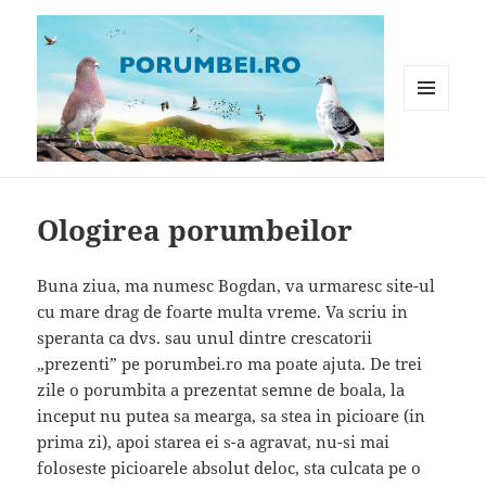
MENIU
ȘI
WIDGET-
Porumbei.ro
URI
Ologirea porumbeilor
Buna ziua, ma numesc Bogdan, va urmaresc site-ul
cu mare drag de foarte multa vreme. Va scriu in
speranta ca dvs. sau unul dintre crescatorii
„prezenti” pe porumbei.ro ma poate ajuta. De trei
zile o porumbita a prezentat semne de boala, la
inceput nu putea sa mearga, sa stea in picioare (in
prima zi), apoi starea ei s-a agravat, nu-si mai
foloseste picioarele absolut deloc, sta culcata pe o