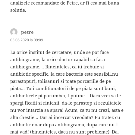
analizele recomandate de Petre, ar fi cea mai buna
solutie.
petre
spune:
05.06.2020 la 09:09
La orice institut de cercetare, unde se pot face
antibiograme, la orice doctor capabil sa faca
antibiograme. .. Bineinteles, ca iti trebuie si
antibiotic specific, la care bacteria este sensibil,nu
parastopuri, tolisanuri si toate porcariile de pe
piata… Toti conditionatorii de pe piata sunt buni,
antibioticele pt porumbei, f putine… Daca vrei sa le
spargi ficatii si rinichii, da-le parastop si rezultatele
nu vor intarzia sa apara! Acum, ca tu nu crezi, asta e
alta chestie… Dar ai incercat vreodata? Eu tratez cu
antibiotic doar dupa antibiograma, dupa care nu-l
mai vad! (bineinteles, daca nu sunt probleme). Da,