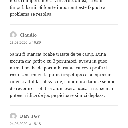
lucruri importante ca : incertitudinea, stresul,
timpul, banii. Si foarte important este faptul ca
problema se rezolva.
Claudio
spune:
25.05.2020 la 10:39
Sa nu fi mancat boabe tratate de pe camp. Luna
trecuta am patit-o cu 3 porumbei, aveau in guse
numai boabe de porumb tratate cu ceva prafuri
rosii. 2 au murit la putin timp dupa ce au ajuns in
cotet si altul la cateva zile, chiar daca daduse semne
de revenire. Toti trei ajunsesera acasa si nu se mai
puteau ridica de jos pe picioare si nici deplasa.
Dan_TGV
spune:
04.06.2020 la 15:18