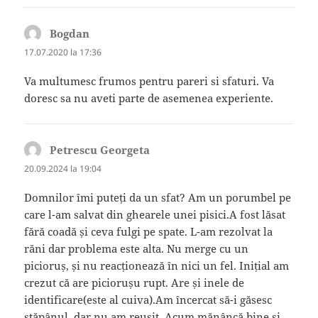
Bogdan
spune:
17.07.2020 la 17:36
Va multumesc frumos pentru pareri si sfaturi. Va
doresc sa nu aveti parte de asemenea experiente.
Petrescu Georgeta
spune:
20.09.2024 la 19:04
Domnilor îmi puteți da un sfat? Am un porumbel pe
care l-am salvat din ghearele unei pisici.A fost lăsat
fără coadă și ceva fulgi pe spate. L-am rezolvat la
răni dar problema este alta. Nu merge cu un
picioruș, și nu reacționează în nici un fel. Inițial am
crezut că are piciorușu rupt. Are și inele de
identificare(este al cuiva).Am încercat să-i găsesc
stăpânul, dar nu am reușit. Acum mănâncă bine și