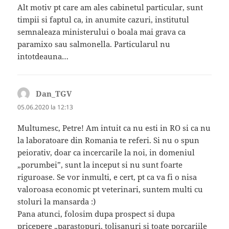
Alt motiv pt care am ales cabinetul particular, sunt
timpii si faptul ca, in anumite cazuri, institutul
semnaleaza ministerului o boala mai grava ca
paramixo sau salmonella. Particularul nu
intotdeauna…
Dan_TGV
spune:
05.06.2020 la 12:13
Multumesc, Petre! Am intuit ca nu esti in RO si ca nu
la laboratoare din Romania te referi. Si nu o spun
peiorativ, doar ca incercarile la noi, in domeniul
„porumbei”, sunt la inceput si nu sunt foarte
riguroase. Se vor inmulti, e cert, pt ca va fi o nisa
valoroasa economic pt veterinari, suntem multi cu
stoluri la mansarda :)
Pana atunci, folosim dupa prospect si dupa
pricepere „parastopuri, tolisanuri si toate porcariile