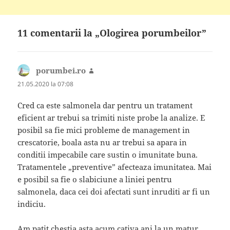
11 comentarii la „Ologirea porumbeilor”
porumbei.ro
spune:
21.05.2020 la 07:08
Cred ca este salmonela dar pentru un tratament
eficient ar trebui sa trimiti niste probe la analize. E
posibil sa fie mici probleme de management in
crescatorie, boala asta nu ar trebui sa apara in
conditii impecabile care sustin o imunitate buna.
Tratamentele „preventive” afecteaza imunitatea. Mai
e posibil sa fie o slabiciune a liniei pentru
salmonela, daca cei doi afectati sunt inruditi ar fi un
indiciu.
Am patit chestia asta acum cativa ani la un matur