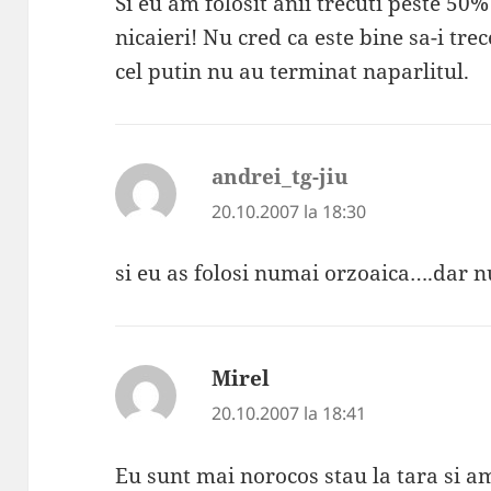
Si eu am folosit anii trecuti peste 50
nicaieri! Nu cred ca este bine sa-i tre
cel putin nu au terminat naparlitul.
andrei_tg-jiu
spune:
20.10.2007 la 18:30
si eu as folosi numai orzoaica….dar n
Mirel
spune:
20.10.2007 la 18:41
Eu sunt mai norocos stau la tara si a