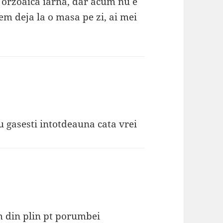
% orzoaica iarna, dar acum nu e
cem deja la o masa pe zi, ai mei
u gasesti intotdeauna cata vrei
m din plin pt porumbei