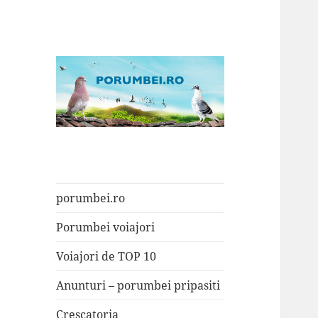
Porumbei.ro
Enciclopedia porumbelului
porumbei.ro
Porumbei voiajori
Voiajori de TOP 10
Anunturi – porumbei pripasiti
Crescatoria