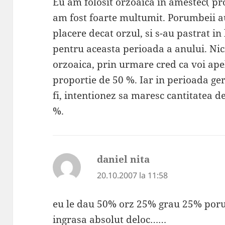
Eu am folosit orzoaica in amestec( pro
am fost foarte multumit. Porumbeii 
placere decat orzul, si s-au pastrat i
pentru aceasta perioada a anului. Nic
orzoaica, prin urmare cred ca voi apela
proportie de 50 %. Iar in perioada ge
fi, intentionez sa maresc cantitatea 
%.
daniel nita
spune:
20.10.2007 la 11:58
eu le dau 50% orz 25% grau 25% poru
ingrasa absolut deloc……