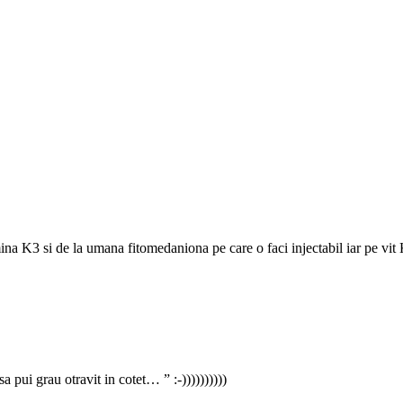
na K3 si de la umana fitomedaniona pe care o faci injectabil iar pe vit 
a pui grau otravit in cotet… ” :-))))))))))