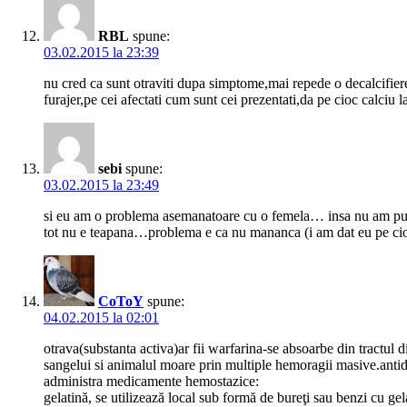
RBL
spune:
03.02.2015 la 23:39
nu cred ca sunt otraviti dupa simptome,mai repede o decalcifiere,i
furajer,pe cei afectati cum sunt cei prezentati,da pe cioc calciu 
sebi
spune:
03.02.2015 la 23:49
si eu am o problema asemanatoare cu o femela… insa nu am pus ot
tot nu e teapana…problema e ca nu mananca (i am dat eu pe cioc 
CoToY
spune:
04.02.2015 la 02:01
otrava(substanta activa)ar fii warfarina-se absoarbe din tractul
sangelui si animalul moare prin multiple hemoragii masive.antid
administra medicamente hemostazice:
gelatină, se utilizează local sub formă de bureţi sau benzi cu ge