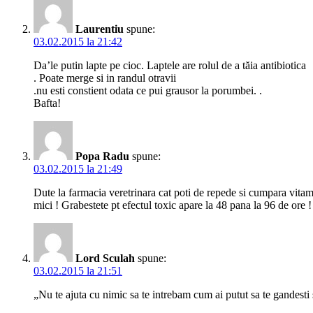
Laurentiu
spune:
03.02.2015 la 21:42
Da’le putin lapte pe cioc. Laptele are rolul de a tăia antibiotica
. Poate merge si in randul otravii
.nu esti constient odata ce pui grausor la porumbei. .
Bafta!
Popa Radu
spune:
03.02.2015 la 21:49
Dute la farmacia veretrinara cat poti de repede si cumpara vitami
mici ! Grabestete pt efectul toxic apare la 48 pana la 96 de ore !
Lord Sculah
spune:
03.02.2015 la 21:51
„Nu te ajuta cu nimic sa te intrebam cum ai putut sa te gandesti s