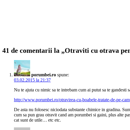
41 de comentarii la „Otraviti cu otrava pe
porumbei.ro
spune:
03.02.2015 la 21:37
Nu te ajuta cu nimic sa te intrebam cum ai putut sa te gandesti s
http://www.porumbei.ro/otravirea-cu-boabele-tratate-de-pe-cam
De asta nu folosesc niciodata substante chimice in gradina. Sunt
cum sa pun grau otravit cand am porumbei si gaini, plus alte pas
cat sunt de utile… etc etc.