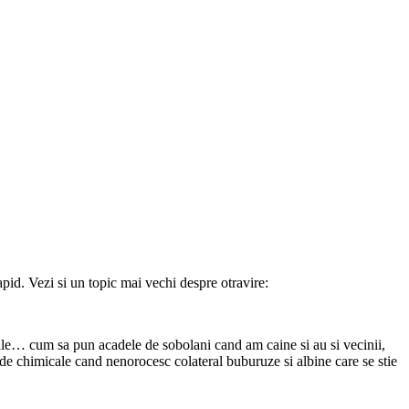
apid. Vezi si un topic mai vechi despre otravire:
erale… cum sa pun acadele de sobolani cand am caine si au si vecinii,
 de chimicale cand nenorocesc colateral buburuze si albine care se stie