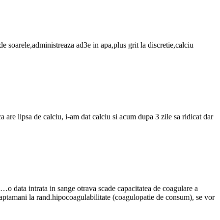
de soarele,administreaza ad3e in apa,plus grit la discretie,calciu
re lipsa de calciu, i-am dat calciu si acum dupa 3 zile sa ridicat dar
a)…o data intrata in sange otrava scade capacitatea de coagulare a
saptamani la rand.hipocoagulabilitate (coagulopatie de consum), se vor