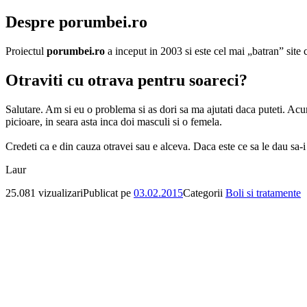
Despre porumbei.ro
Proiectul
porumbei.ro
a inceput in 2003 si este cel mai „batran” sit
Otraviti cu otrava pentru soareci?
Salutare. Am si eu o problema si as dori sa ma ajutati daca puteti. Ac
picioare, in seara asta inca doi masculi si o femela.
Credeti ca e din cauza otravei sau e alceva. Daca este ce sa le dau sa
Laur
25.081 vizualizari
Publicat pe
03.02.2015
Categorii
Boli si tratamente