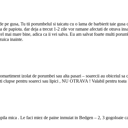
e de pe gusa, Tu tii porumbelul si taicatu cu o lama de barbierit taie gusa 
ata de papiota. dar deja a trecut 1-2 zile vor ramane afectati de otrava in
e cel mai mare bine, adica ca ii vei salva. Eu am salvat foarte multi poru
zuica inainte.
 comartiment izolat de porumbei sau alta pasari – soarecii au obiceiul sa 
folositi clupse pentru soareci sau lipici , NU OTRAVA ! Valabil pentru to
upila mica . Le faci miez de paine inmuiat in Bedgen – 2, 3 gogoloaie ca