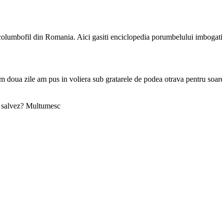
e columbofil din Romania. Aici gasiti enciclopedia porumbelului imbogati
um doua zile am pus in voliera sub gratarele de podea otrava pentru soare
-i salvez? Multumesc