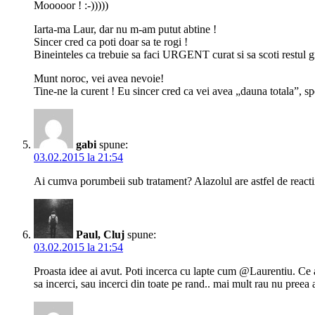
Mooooor ! :-)))))
Iarta-ma Laur, dar nu m-am putut abtine !
Sincer cred ca poti doar sa te rogi !
Bineinteles ca trebuie sa faci URGENT curat si sa scoti restul gr
Munt noroc, vei avea nevoie!
Tine-ne la curent ! Eu sincer cred ca vei avea „dauna totala”, 
gabi
spune:
03.02.2015 la 21:54
Ai cumva porumbeii sub tratament? Alazolul are astfel de react
Paul, Cluj
spune:
03.02.2015 la 21:54
Proasta idee ai avut. Poti incerca cu lapte cum @Laurentiu. Ce am
sa incerci, sau incerci din toate pe rand.. mai mult rau nu preea 