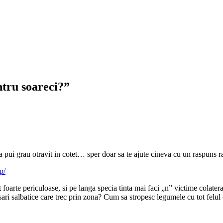
ntru soareci?”
a pui grau otravit in cotet… sper doar sa te ajute cineva cu un raspuns r
p/
 foarte periculoase, si pe langa specia tinta mai faci „n” victime colat
ari salbatice care trec prin zona? Cum sa stropesc legumele cu tot felul