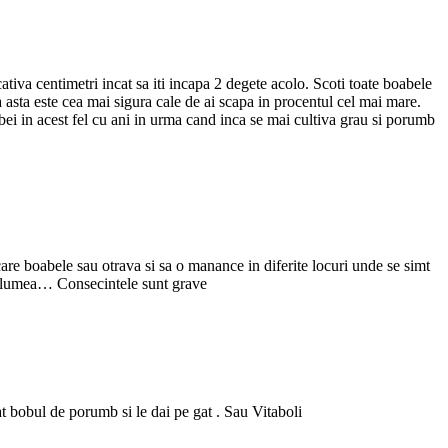
cativa centimetri incat sa iti incapa 2 degete acolo. Scoti toate boabele
sa asta este cea mai sigura cale de ai scapa in procentul cel mai mare.
mbei in acest fel cu ani in urma cand inca se mai cultiva grau si porumb
care boabele sau otrava si sa o manance in diferite locuri unde se simt
ata lumea… Consecintele sunt grave
t bobul de porumb si le dai pe gat . Sau Vitaboli