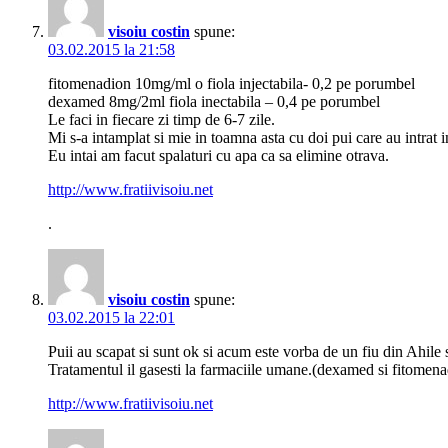
visoiu costin
spune:
03.02.2015 la 21:58
fitomenadion 10mg/ml o fiola injectabila- 0,2 pe porumbel
dexamed 8mg/2ml fiola inectabila – 0,4 pe porumbel
Le faci in fiecare zi timp de 6-7 zile.
Mi s-a intamplat si mie in toamna asta cu doi pui care au intrat 
Eu intai am facut spalaturi cu apa ca sa elimine otrava.
http://www.fratiivisoiu.net
.
visoiu costin
spune:
03.02.2015 la 22:01
Puii au scapat si sunt ok si acum este vorba de un fiu din Ahile
Tratamentul il gasesti la farmaciile umane.(dexamed si fitomena
http://www.fratiivisoiu.net