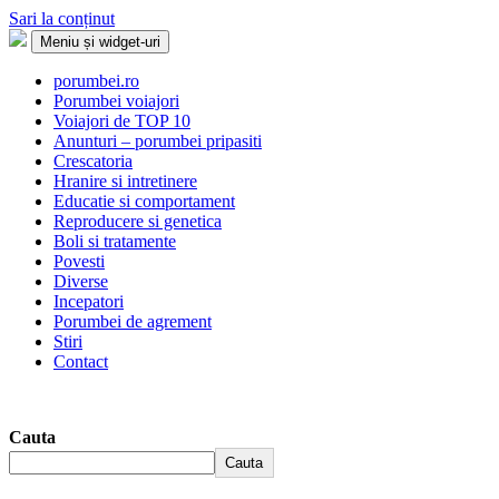
Sari la conținut
Meniu și widget-uri
Porumbei.ro
Enciclopedia porumbelului
porumbei.ro
Porumbei voiajori
Voiajori de TOP 10
Anunturi – porumbei pripasiti
Crescatoria
Hranire si intretinere
Educatie si comportament
Reproducere si genetica
Boli si tratamente
Povesti
Diverse
Incepatori
Porumbei de agrement
Stiri
Contact
Cauta
Cauta