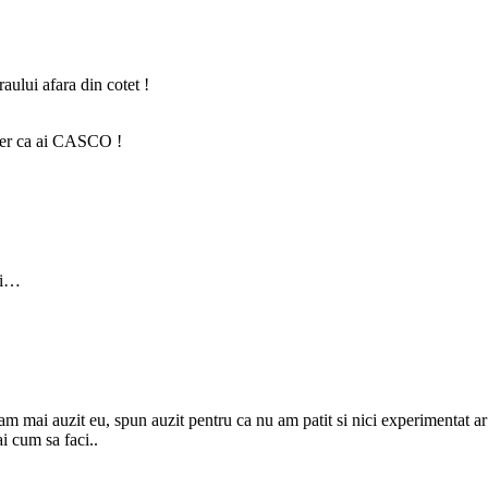
aului afara din cotet !
sper ca ai CASCO !
ii…
 mai auzit eu, spun auzit pentru ca nu am patit si nici experimentat ar m
ai cum sa faci..