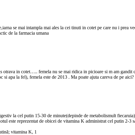
arna se mai intampla mai ales la cei tinuti in cotet pe care nu i prea ve
lactic de la farmacia umana
rava in cotet….. femela nu se mai ridica in picioare si m am gandit ca a
si apa la fel), femela este de 2013 . Ma poate ajuta careva de pe aici?
 digestiv la cel putin 15-30 de minute(depinde de metabolismult fiecarui
otul este reprezentat de obicei de vitamina K administrat cel putin 2-3 
latină; vitamina K, 1