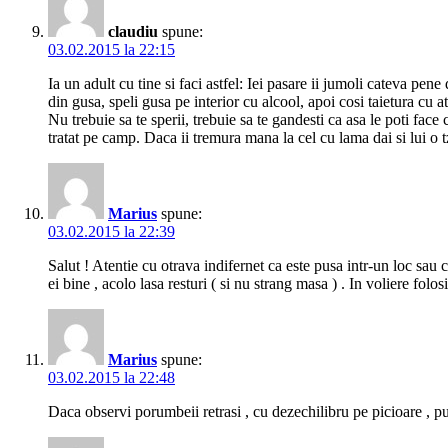
claudiu
spune:
03.02.2015 la 22:15
Ia un adult cu tine si faci astfel: Iei pasare ii jumoli cateva pen
din gusa, speli gusa pe interior cu alcool, apoi cosi taietura cu 
Nu trebuie sa te sperii, trebuie sa te gandesti ca asa le poti fac
tratat pe camp. Daca ii tremura mana la cel cu lama dai si lui o t
Marius
spune:
03.02.2015 la 22:39
Salut ! Atentie cu otrava indifernet ca este pusa intr-un loc sau
ei bine , acolo lasa resturi ( si nu strang masa ) . In voliere 
Marius
spune:
03.02.2015 la 22:48
Daca observi porumbeii retrasi , cu dezechilibru pe picioare , p