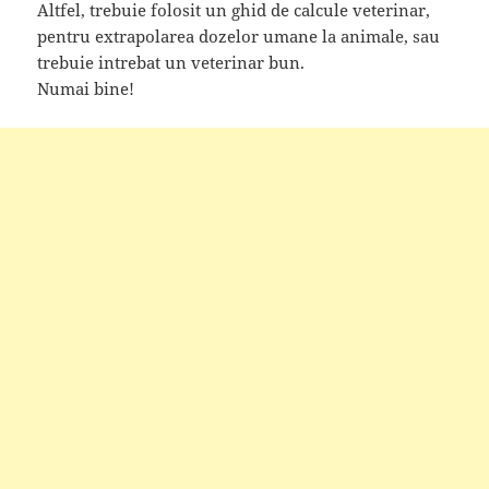
Altfel, trebuie folosit un ghid de calcule veterinar,
pentru extrapolarea dozelor umane la animale, sau
trebuie intrebat un veterinar bun.
Numai bine!