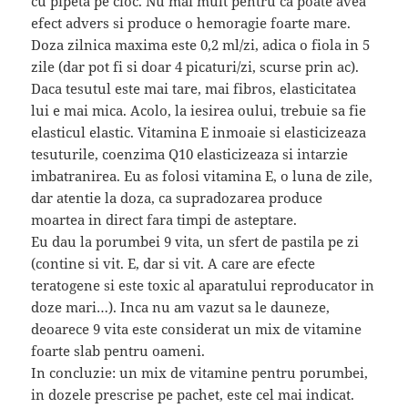
cu pipeta pe cioc. Nu mai mult pentru ca poate avea
efect advers si produce o hemoragie foarte mare.
Doza zilnica maxima este 0,2 ml/zi, adica o fiola in 5
zile (dar pot fi si doar 4 picaturi/zi, scurse prin ac).
Daca tesutul este mai tare, mai fibros, elasticitatea
lui e mai mica. Acolo, la iesirea oului, trebuie sa fie
elasticul elastic. Vitamina E inmoaie si elasticizeaza
tesuturile, coenzima Q10 elasticizeaza si intarzie
imbatranirea. Eu as folosi vitamina E, o luna de zile,
dar atentie la doza, ca supradozarea produce
moartea in direct fara timpi de asteptare.
Eu dau la porumbei 9 vita, un sfert de pastila pe zi
(contine si vit. E, dar si vit. A care are efecte
teratogene si este toxic al aparatului reproducator in
doze mari…). Inca nu am vazut sa le dauneze,
deoarece 9 vita este considerat un mix de vitamine
foarte slab pentru oameni.
In concluzie: un mix de vitamine pentru porumbei,
in dozele prescrise pe pachet, este cel mai indicat.