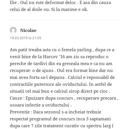
Ilie . Oul nu este deformat deloc . E asa din cauza
celui de al doile ou. Si la marime e ok.
Nicolae
spune:
19.03.2019 la 21:59
Am patit treaba asta cu o femela yarling , dupa ce a
venit bine de la Harcov ’16 am zis sa reproduc o
pereche de tardivi din ea greseala mea e ca nu am
recuperat- o de ajuns . Oul era format bine dar nu
mai avea forta sa-l depuna . Calciul e reponsabil de
contractiile puternice ale oviductului. In astfel de
situatii cel mai bun e calciul sirop direct pe cioc .
Cauze : Epuizare dupa concurs , recuperare precara ,
usoara infectie a oviductului .
Preventie : Daca sezonul s-a incheiat trebuie
respectat programul de concurs inca 3 saptamani
dupa care 7 zile tratament curativ cu spectru larg (