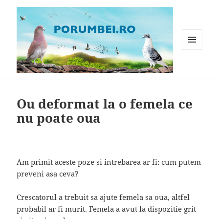
MENIU
ȘI
WIDGET-
Porumbei.ro
URI
Ou deformat la o femela ce
nu poate oua
Am primit aceste poze si intrebarea ar fi: cum putem
preveni asa ceva?
Crescatorul a trebuit sa ajute femela sa oua, altfel
probabil ar fi murit. Femela a avut la dispozitie grit