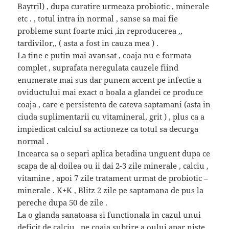
Baytril) , dupa curatire urmeaza probiotic , minerale
etc . , totul intra in normal , sanse sa mai fie
probleme sunt foarte mici ,in reproducerea ,,
tardivilor,, ( asta a fost in cauza mea ) .
La tine e putin mai avansat , coaja nu e formata
complet , suprafata neregulata cauzele fiind
enumerate mai sus dar punem accent pe infectie a
oviductului mai exact o boala a glandei ce produce
coaja , care e persistenta de cateva saptamani (asta in
ciuda suplimentarii cu vitamineral, grit ) , plus ca a
impiedicat calciul sa actioneze ca totul sa decurga
normal .
Incearca sa o separi aplica betadina unguent dupa ce
scapa de al doilea ou ii dai 2-3 zile minerale , calciu ,
vitamine , apoi 7 zile tratament urmat de probiotic –
minerale . K+K , Blitz 2 zile pe saptamana de pus la
pereche dupa 50 de zile .
La o glanda sanatoasa si functionala in cazul unui
deficit de calciu , pe coaja subtire a oului apar niste