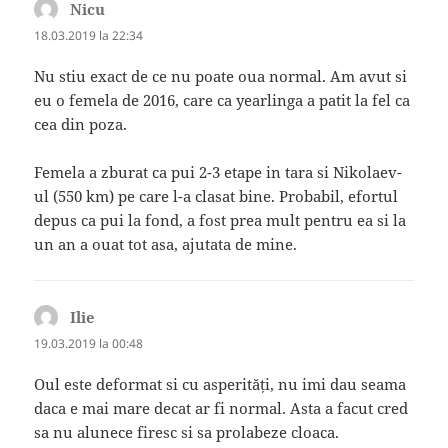
Nicu
spune:
18.03.2019 la 22:34
Nu stiu exact de ce nu poate oua normal. Am avut si
eu o femela de 2016, care ca yearlinga a patit la fel ca
cea din poza.
Femela a zburat ca pui 2-3 etape in tara si Nikolaev-
ul (550 km) pe care l-a clasat bine. Probabil, efortul
depus ca pui la fond, a fost prea mult pentru ea si la
un an a ouat tot asa, ajutata de mine.
Ilie
spune:
19.03.2019 la 00:48
Oul este deformat si cu asperități, nu imi dau seama
daca e mai mare decat ar fi normal. Asta a facut cred
sa nu alunece firesc si sa prolabeze cloaca.