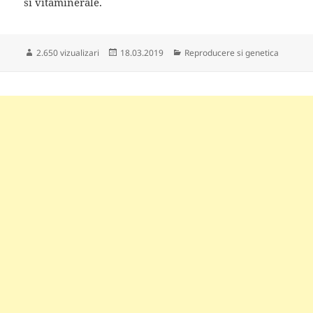
si vitaminerale.
Publicat
Categorii
2.650 vizualizari
18.03.2019
Reproducere si genetica
pe