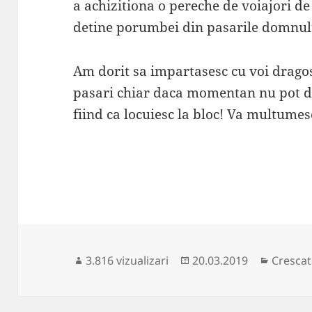
a achizitiona o pereche de voiajori de
detine porumbei din pasarile domnulu
Am dorit sa impartasesc cu voi drago
pasari chiar daca momentan nu pot de
fiind ca locuiesc la bloc! Va multumes
Publicat
Categor
3.816 vizualizari
20.03.2019
Crescat
pe