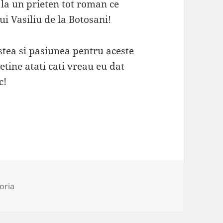
 la un prieten tot roman ce
i Vasiliu de la Botosani!
stea si pasiunea pentru aceste
tine atati cati vreau eu dat
c!
ii
oria