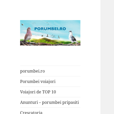
Porumbei.ro
Enciclopedia porumbelului
porumbei.ro
Porumbei voiajori
Voiajori de TOP 10
Anunturi – porumbei pripasiti
Crescatoria