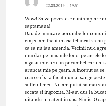
22.03.2019 la 19:51
Wow! Sa va povestesc o intamplare d
saptamana!
Dau de mancare porumbeilor comunita
etaj si am facut in asa fel incat sa nu 
ca sa nu iau amenda. Vecinii nu-i agr
murdar pe masinile lor si pe aerele lo
a gasit intr-o zi un porumbel caruia i-
aruncat mie pe geam. A inceput sa se 
cearceaf si-a facut numai sange peste 
sufletul meu. Nu am putut sa mai sta
socata si ingrozita. M-am dus la bucat
uitandu-ma atent in sus. Nimic. O sa