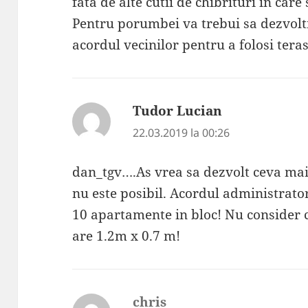
fata de alte cutii de chibrituri in care
Pentru porumbei va trebui sa dezvolti
acordul vecinilor pentru a folosi tera
Tudor Lucian
spune:
22.03.2019 la 00:26
dan_tgv….As vrea sa dezvolt ceva mai
nu este posibil. Acordul administratoru
10 apartamente in bloc! Nu consider 
are 1.2m x 0.7 m!
chris
spune: