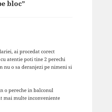
pe bloc”
lariei, ai procedat corect
u atentie poti tine 2 perechi
am nu o sa deranjezi pe nimeni si
in o pereche in balconul
unt mai multe inconveniente