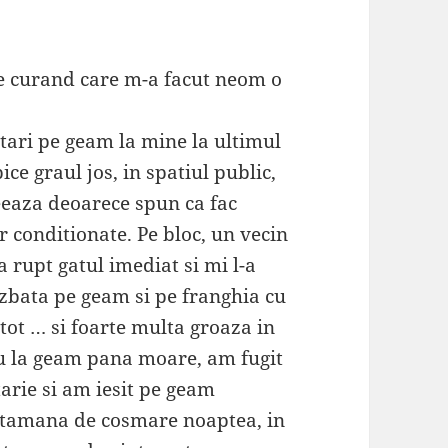
e curand care m-a facut neom o
ri pe geam la mine la ultimul
pice graul jos, in spatiul public,
eeaza deoarece spun ca fac
r conditionate. Pe bloc, un vecin
a rupt gatul imediat si mi l-a
zbata pe geam si pe franghia cu
tot … si foarte multa groaza in
u la geam pana moare, am fugit
arie si am iesit pe geam
ptamana de cosmare noaptea, in