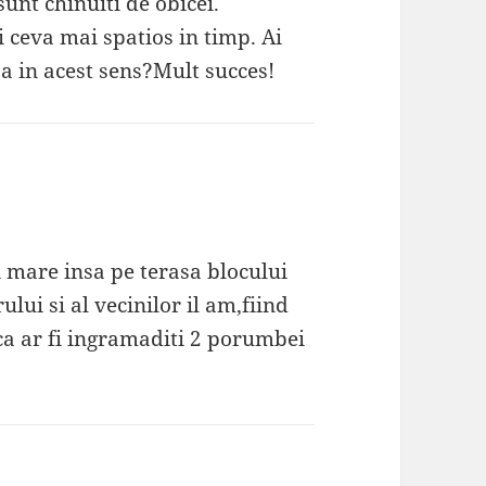
 sunt chinuiti de obicei.
 ceva mai spatios in timp. Ai
sa in acest sens?Mult succes!
 mare insa pe terasa blocului
lui si al vecinilor il am,fiind
ca ar fi ingramaditi 2 porumbei