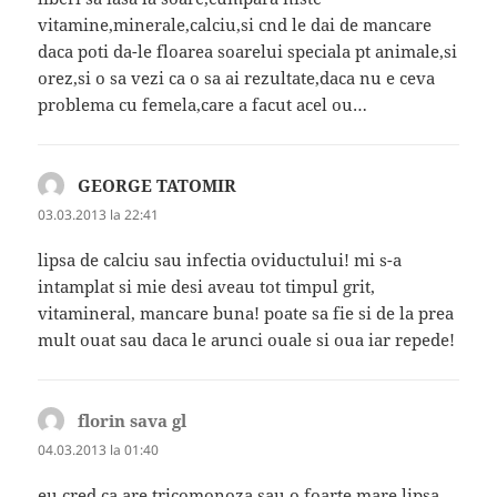
vitamine,minerale,calciu,si cnd le dai de mancare
daca poti da-le floarea soarelui speciala pt animale,si
orez,si o sa vezi ca o sa ai rezultate,daca nu e ceva
problema cu femela,care a facut acel ou…
GEORGE TATOMIR
spune:
03.03.2013 la 22:41
lipsa de calciu sau infectia oviductului! mi s-a
intamplat si mie desi aveau tot timpul grit,
vitamineral, mancare buna! poate sa fie si de la prea
mult ouat sau daca le arunci ouale si oua iar repede!
florin sava gl
spune:
04.03.2013 la 01:40
eu cred ca are tricomonoza sau o foarte mare lipsa