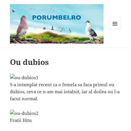
MENIU
ȘI
WIDGET-
Porumbei.ro
URI
Ou dubios
S-a intamplat recent ca o femela sa faca primul ou
dubios, ceva ce n-am mai intalnit, iar al doilea ou l-a
facut normal.
Fratii Hitu