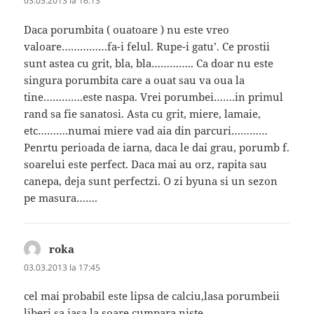
03.03.2013 la 16:13
Daca porumbita ( ouatoare ) nu este vreo
valoare……………fa-i felul. Rupe-i gatu’. Ce prostii
sunt astea cu grit, bla, bla………….. Ca doar nu este
singura porumbita care a ouat sau va oua la
tine………….este naspa. Vrei porumbei…….in primul
rand sa fie sanatosi. Asta cu grit, miere, lamaie,
etc……….numai miere vad aia din parcuri…………
Penrtu perioada de iarna, daca le dai grau, porumb f.
soarelui este perfect. Daca mai au orz, rapita sau
canepa, deja sunt perfectzi. O zi byuna si un sezon
pe masura…….
roka
spune:
03.03.2013 la 17:45
cel mai probabil este lipsa de calciu,lasa porumbeii
liberi sa iasa la soare,cumpara niste