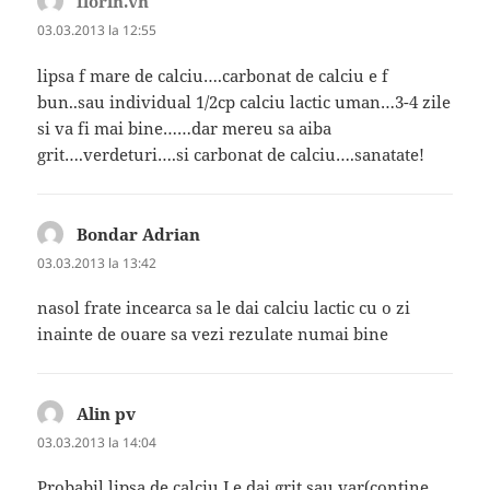
florin.vn
spune:
03.03.2013 la 12:55
lipsa f mare de calciu….carbonat de calciu e f
bun..sau individual 1/2cp calciu lactic uman…3-4 zile
si va fi mai bine……dar mereu sa aiba
grit….verdeturi….si carbonat de calciu….sanatate!
Bondar Adrian
spune:
03.03.2013 la 13:42
nasol frate incearca sa le dai calciu lactic cu o zi
inainte de ouare sa vezi rezulate numai bine
Alin pv
spune:
03.03.2013 la 14:04
Probabil lipsa de calciu.Le dai grit sau var(conţine