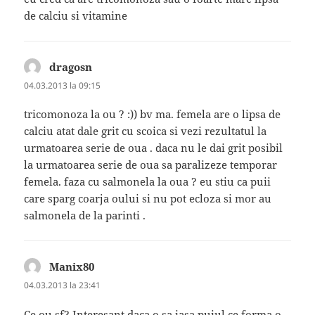
de calciu si vitamine
dragosn
spune:
04.03.2013 la 09:15
tricomonoza la ou ? :)) bv ma. femela are o lipsa de
calciu atat dale grit cu scoica si vezi rezultatul la
urmatoarea serie de oua . daca nu le dai grit posibil
la urmatoarea serie de oua sa paralizeze temporar
femela. faza cu salmonela la oua ? eu stiu ca puii
care sparg coarja oului si nu pot ecloza si mor au
salmonela de la parinti .
Manix80
spune:
04.03.2013 la 23:41
Ce ou sf? Interesant daca o sa iasa puiul,ce forma o