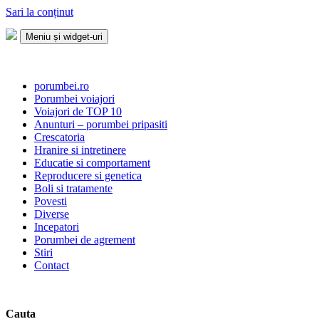
Sari la conținut
Meniu și widget-uri
Porumbei.ro
Enciclopedia porumbelului
porumbei.ro
Porumbei voiajori
Voiajori de TOP 10
Anunturi – porumbei pripasiti
Crescatoria
Hranire si intretinere
Educatie si comportament
Reproducere si genetica
Boli si tratamente
Povesti
Diverse
Incepatori
Porumbei de agrement
Stiri
Contact
Cauta