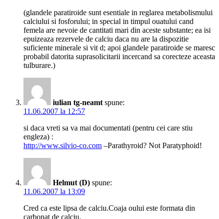
(glandele paratiroide sunt esentiale in reglarea metabolismului
calciului si fosforului; in special in timpul ouatului cand
femela are nevoie de cantitati mari din aceste substante; ea isi
epuizeaza rezervele de calciu daca nu are la dispozitie
suficiente minerale si vit d; apoi glandele paratiroide se maresc
probabil datorita suprasolicitarii incercand sa corecteze aceasta
tulburare.)
iulian tg-neamt
spune:
11.06.2007 la 12:57
si daca vreti sa va mai documentati (pentru cei care stiu
engleza) :
http://www.silvio-co.com
–Parathyroid? Not Paratyphoid!
Helmut (D)
spune:
11.06.2007 la 13:09
Cred ca este lipsa de calciu.Coaja oului este formata din
carbonat de calciu.