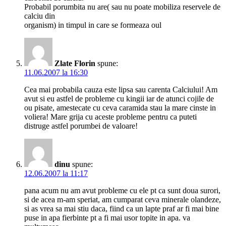
Probabil porumbita nu are( sau nu poate mobiliza reservele de
calciu din
organism) in timpul in care se formeaza oul
Zlate Florin
spune:
11.06.2007 la 16:30
Cea mai probabila cauza este lipsa sau carenta Calciului! Am
avut si eu astfel de probleme cu kingii iar de atunci cojile de
ou pisate, amestecate cu ceva caramida stau la mare cinste in
voliera! Mare grija cu aceste probleme pentru ca puteti
distruge astfel porumbei de valoare!
dinu
spune:
12.06.2007 la 11:17
pana acum nu am avut probleme cu ele pt ca sunt doua surori,
si de acea m-am speriat, am cumparat ceva minerale olandeze,
si as vrea sa mai stiu daca, fiind ca un lapte praf ar fi mai bine
puse in apa fierbinte pt a fi mai usor topite in apa. va