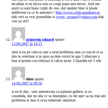
incaltata si nu facea oua cu coaja pana anu trecut , knd am
auzit ca sunt bune cojile de oua ,dar spalate bine si pisate
indiferent cu ce le amesteci !
http://www.cristi.sunphoto.ro
dak vrei sa vezi porumbita si
crysty_sorana@yahoo.com
dak
vrei sa vb!!
grigoroiu eduard
spune:
13.06.2007 la 14:15
stiut si eu pe cineva care a avut problema asta cu oua-le si sa
dus la veterinar si ia spus sa deie oxivit in apa 5 zile(care e
bun si pentru coccidioza) si calciu lactic 1/2pastila tot 5 zile
dinu
spune:
14.06.2007 la 09:56
si eu le dau , sare amestecata cu pamant galben, si cu
caramida, dar nu stiu ce sa intamplat, cu ele sper sa nu mai am
probleme.le dau si ceva minerale olandeze.