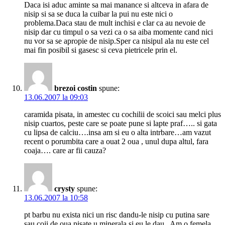
Daca isi aduc aminte sa mai manance si altceva in afara de
nisip si sa se duca la cuibar la pui nu este nici o
problema.Daca stau de mult inchisi e clar ca au nevoie de
nisip dar cu timpul o sa vezi ca o sa aiba momente cand nici
nu vor sa se apropie de nisip.Sper ca nisipul ala nu este cel
mai fin posibil si gasesc si ceva pietricele prin el.
brezoi costin
spune:
13.06.2007 la 09:03
caramida pisata, in amestec cu cochilii de scoici sau melci plus
nisip cuartos, peste care se poate pune si lapte praf….. si gata
cu lipsa de calciu….insa am si eu o alta intrbare…am vazut
recent o porumbita care a ouat 2 oua , unul dupa altul, fara
coaja…. care ar fii cauza?
crysty
spune:
13.06.2007 la 10:58
pt barbu nu exista nici un risc dandu-le nisip cu putina sare
sau coji de oua pisate u minerala si eu le dau . Am o femela