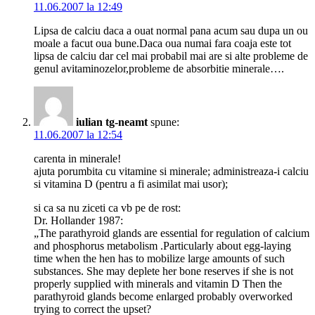
11.06.2007 la 12:49
Lipsa de calciu daca a ouat normal pana acum sau dupa un ou
moale a facut oua bune.Daca oua numai fara coaja este tot
lipsa de calciu dar cel mai probabil mai are si alte probleme de
genul avitaminozelor,probleme de absorbitie minerale….
iulian tg-neamt
spune:
11.06.2007 la 12:54
carenta in minerale!
ajuta porumbita cu vitamine si minerale; administreaza-i calciu
si vitamina D (pentru a fi asimilat mai usor);
si ca sa nu ziceti ca vb pe de rost:
Dr. Hollander 1987:
„The parathyroid glands are essential for regulation of calcium
and phosphorus metabolism .Particularly about egg-laying
time when the hen has to mobilize large amounts of such
substances. She may deplete her bone reserves if she is not
properly supplied with minerals and vitamin D Then the
parathyroid glands become enlarged probably overworked
trying to correct the upset?