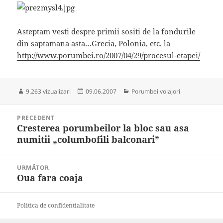
Asteptam vesti despre primii sositi de la fondurile
din saptamana asta…Grecia, Polonia, etc. la
http://www.porumbei.ro/2007/04/29/procesul-etapei/
Publicat
Categorii
9.263 vizualizari
09.06.2007
Porumbei voiajori
pe
Navigare
PRECEDENT
în
Cresterea porumbeilor la bloc sau asa
Articolul
articole
numitii „columbofili balconari”
anterior:
URMĂTOR
Oua fara coaja
Articolul
următor:
Politica de confidentialitate