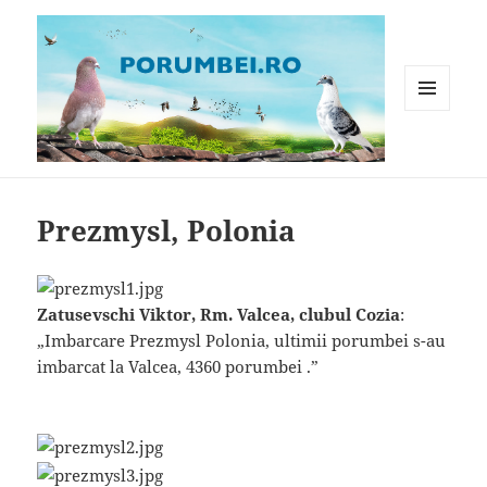
MENIU
ȘI
WIDGET-
Porumbei.ro
URI
Prezmysl, Polonia
Zatusevschi Viktor, Rm. Valcea, clubul Cozia
:
„Imbarcare Prezmysl Polonia, ultimii porumbei s-au
imbarcat la Valcea, 4360 porumbei .”