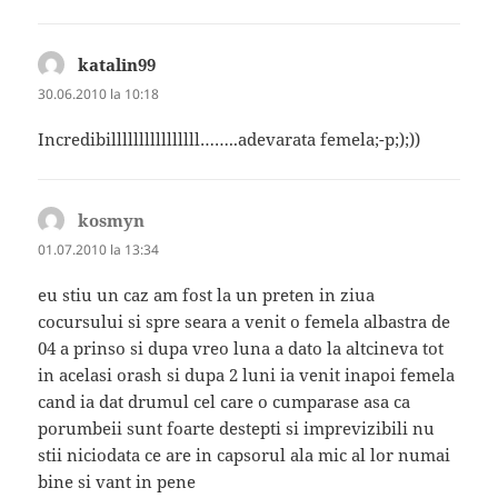
katalin99
spune:
30.06.2010 la 10:18
Incredibillllllllllllllll……..adevarata femela;-p;);))
kosmyn
spune:
01.07.2010 la 13:34
eu stiu un caz am fost la un preten in ziua
cocursului si spre seara a venit o femela albastra de
04 a prinso si dupa vreo luna a dato la altcineva tot
in acelasi orash si dupa 2 luni ia venit inapoi femela
cand ia dat drumul cel care o cumparase asa ca
porumbeii sunt foarte destepti si imprevizibili nu
stii niciodata ce are in capsorul ala mic al lor numai
bine si vant in pene