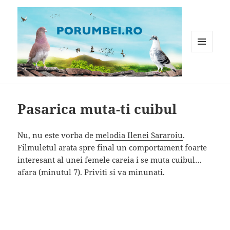
MENIU
ȘI
WIDGET-
Porumbei.ro
URI
Pasarica muta-ti cuibul
Nu, nu este vorba de
melodia Ilenei Sararoiu
.
Filmuletul arata spre final un comportament foarte
interesant al unei femele careia i se muta cuibul…
afara (minutul 7). Priviti si va minunati.