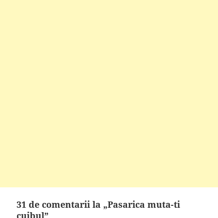
31 de comentarii la „Pasarica muta-ti
cuibul”