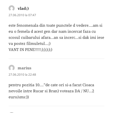
vlad;)
spune:
27.06.2010 la 07:47
este fenomenala din toate punctele d vedere….am si
eu o femela d acest gen dar nam incercat faza cu
scosul cuibarului afara…an sa incerc…si dak imi iese
va postez filmuletul…;)
VANT IN PENE!!!!!;););););)
marius
spune:
27.06.2010 la 22:48
pentru pozitia 10….”de cate ori si-a facut Cioaca
nevoile intre Rucar si Bran) voteaza DA / NU…2
euro/sms:))