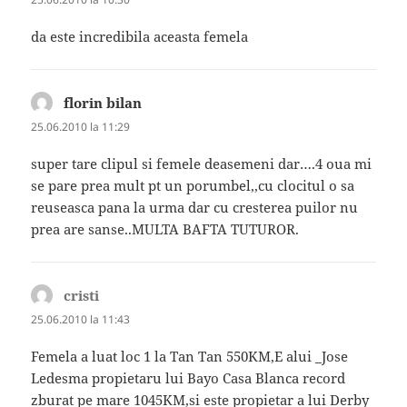
da este incredibila aceasta femela
florin bilan
spune:
25.06.2010 la 11:29
super tare clipul si femele deasemeni dar….4 oua mi
se pare prea mult pt un porumbel,,cu clocitul o sa
reuseasca pana la urma dar cu cresterea puilor nu
prea are sanse..MULTA BAFTA TUTUROR.
cristi
spune:
25.06.2010 la 11:43
Femela a luat loc 1 la Tan Tan 550KM,E alui _Jose
Ledesma propietaru lui Bayo Casa Blanca record
zburat pe mare 1045KM,si este propietar a lui Derby