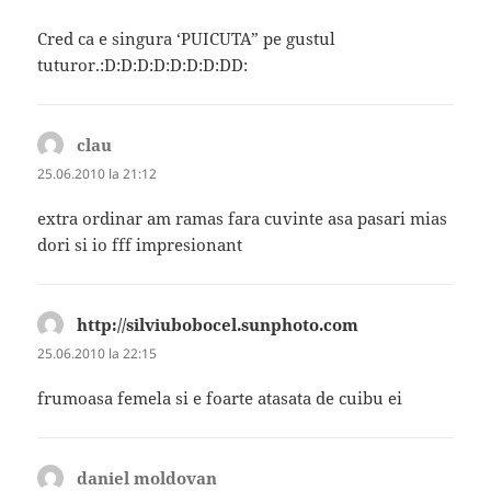
Cred ca e singura ‘PUICUTA” pe gustul
tuturor.:D:D:D:D:D:D:D:DD:
clau
spune:
25.06.2010 la 21:12
extra ordinar am ramas fara cuvinte asa pasari mias
dori si io fff impresionant
http://silviubobocel.sunphoto.com
spune:
25.06.2010 la 22:15
frumoasa femela si e foarte atasata de cuibu ei
daniel moldovan
spune: