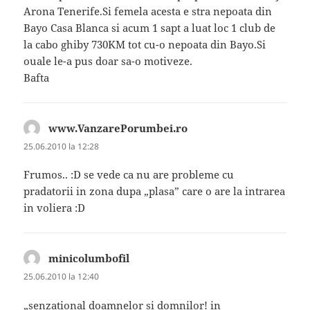
Arona Tenerife.Si femela acesta e stra nepoata din
Bayo Casa Blanca si acum 1 sapt a luat loc 1 club de
la cabo ghiby 730KM tot cu-o nepoata din Bayo.Si
ouale le-a pus doar sa-o motiveze.
Bafta
www.VanzarePorumbei.ro
spune:
25.06.2010 la 12:28
Frumos.. :D se vede ca nu are probleme cu
pradatorii in zona dupa „plasa” care o are la intrarea
in voliera :D
minicolumbofil
spune:
25.06.2010 la 12:40
„senzational doamnelor si domnilor! in