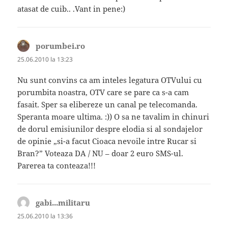
atasat de cuib.. .Vant in pene:)
porumbei.ro
spune:
25.06.2010 la 13:23
Nu sunt convins ca am inteles legatura OTVului cu
porumbita noastra, OTV care se pare ca s-a cam
fasait. Sper sa elibereze un canal pe telecomanda.
Speranta moare ultima. :)) O sa ne tavalim in chinuri
de dorul emisiunilor despre elodia si al sondajelor
de opinie „si-a facut Cioaca nevoile intre Rucar si
Bran?” Voteaza DA / NU – doar 2 euro SMS-ul.
Parerea ta conteaza!!!
gabi...militaru
spune:
25.06.2010 la 13:36