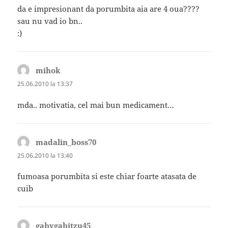
da e impresionant da porumbita aia are 4 oua????
sau nu vad io bn..
:)
mihok
spune:
25.06.2010 la 13:37
mda.. motivatia, cel mai bun medicament…
madalin_boss70
spune:
25.06.2010 la 13:40
fumoasa porumbita si este chiar foarte atasata de
cuib
gabygabitzu45
spune: