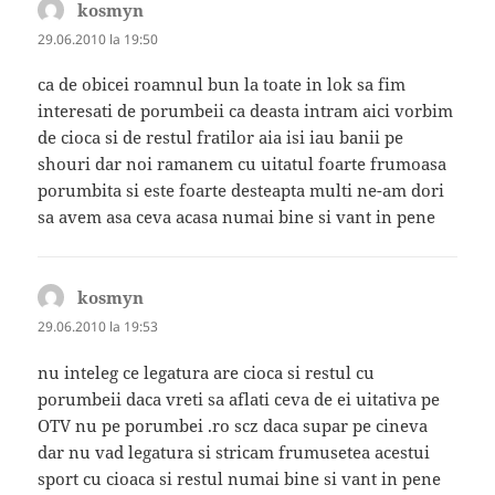
kosmyn
spune:
29.06.2010 la 19:50
ca de obicei roamnul bun la toate in lok sa fim
interesati de porumbeii ca deasta intram aici vorbim
de cioca si de restul fratilor aia isi iau banii pe
shouri dar noi ramanem cu uitatul foarte frumoasa
porumbita si este foarte desteapta multi ne-am dori
sa avem asa ceva acasa numai bine si vant in pene
kosmyn
spune:
29.06.2010 la 19:53
nu inteleg ce legatura are cioca si restul cu
porumbeii daca vreti sa aflati ceva de ei uitativa pe
OTV nu pe porumbei .ro scz daca supar pe cineva
dar nu vad legatura si stricam frumusetea acestui
sport cu cioaca si restul numai bine si vant in pene