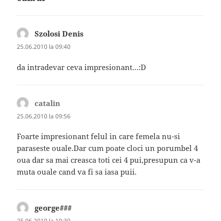
Szolosi Denis
spune:
25.06.2010 la 09:40
da intradevar ceva impresionant…:D
catalin
spune:
25.06.2010 la 09:56
Foarte impresionant felul in care femela nu-si
paraseste ouale.Dar cum poate cloci un porumbel 4
oua dar sa mai creasca toti cei 4 pui,presupun ca v-a
muta ouale cand va fi sa iasa puii.
george###
spune:
25.06.2010 la 10:30