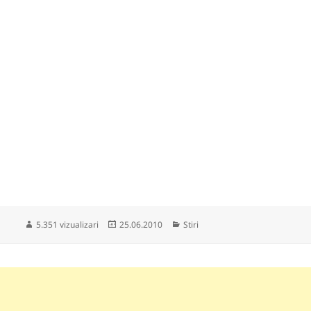
Publicat
Categorii
5.351 vizualizari
25.06.2010
Stiri
pe