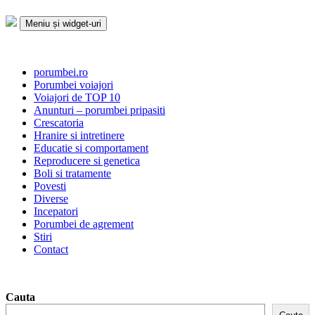
Sari
la
Meniu și widget-uri
conținut
Porumbei.ro
Enciclopedia porumbelului
porumbei.ro
Porumbei voiajori
Voiajori de TOP 10
Anunturi – porumbei pripasiti
Crescatoria
Hranire si intretinere
Educatie si comportament
Reproducere si genetica
Boli si tratamente
Povesti
Diverse
Incepatori
Porumbei de agrement
Stiri
Contact
Cauta