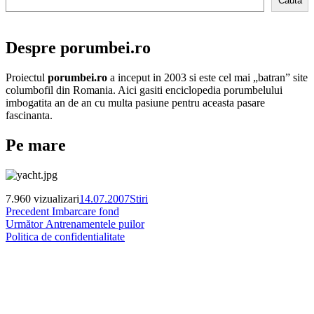
Cauta
Despre porumbei.ro
Proiectul
porumbei.ro
a inceput in 2003 si este cel mai „batran” site
columbofil din Romania. Aici gasiti enciclopedia porumbelului
imbogatita an de an cu multa pasiune pentru aceasta pasare
fascinanta.
Pe mare
Publicat
Categorii
7.960 vizualizari
14.07.2007
Stiri
Navigare
Articolul
pe
Precedent
Imbarcare fond
Articolul
anterior:
Următor
Antrenamentele puilor
în
următor:
Politica de confidentialitate
articole