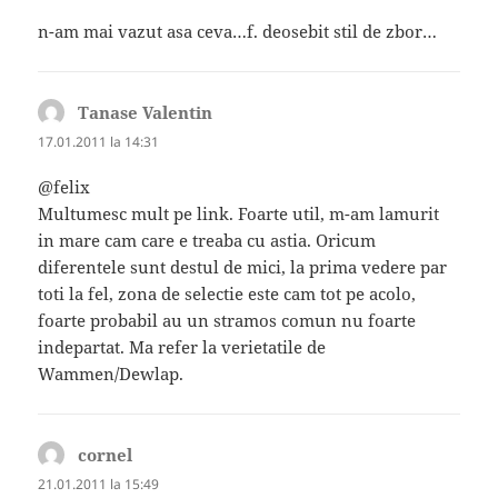
n-am mai vazut asa ceva…f. deosebit stil de zbor…
Tanase Valentin
spune:
17.01.2011 la 14:31
@felix
Multumesc mult pe link. Foarte util, m-am lamurit
in mare cam care e treaba cu astia. Oricum
diferentele sunt destul de mici, la prima vedere par
toti la fel, zona de selectie este cam tot pe acolo,
foarte probabil au un stramos comun nu foarte
indepartat. Ma refer la verietatile de
Wammen/Dewlap.
cornel
spune:
21.01.2011 la 15:49