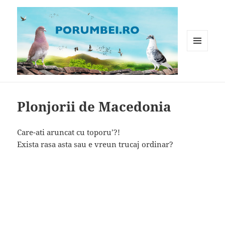
MENIU
ȘI
WIDGET-
Porumbei.ro
URI
Plonjorii de Macedonia
Care-ati aruncat cu toporu’?!
Exista rasa asta sau e vreun trucaj ordinar?