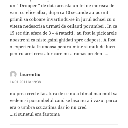
un ” Dropper ” de data aceasta un fel de morisca de
vant cu elice alba , dupa ca 10 secunde au pornit
primii sa coboare invartindu-se in jurul achsei cu o
viteza nedescrisa urmati de ceilanti porumbei . In ca
15 sec din afara de 3 – 4 rataciti , au fost la picioarele
noastre si ca niste gaini ghidati spre adapost . A fost
o experienta frumoasa pentru mine si mult de lucru
pentru acel crescator care mi-a ramas prieten ….
laurentiu
spune:
14.01.2011 la 19:38
nu prea cred e facatura de ce nu a filmat mai mult sa
vedem si porumbelul cand se lasa nu ati vazut parca
era o umbra scuzatima dar io nu cred
…si sunetul era fantoma