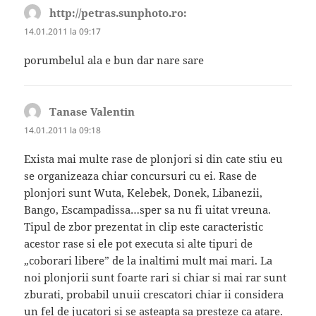
http://petras.sunphoto.ro:
spune:
14.01.2011 la 09:17
porumbelul ala e bun dar nare sare
Tanase Valentin
spune:
14.01.2011 la 09:18
Exista mai multe rase de plonjori si din cate stiu eu
se organizeaza chiar concursuri cu ei. Rase de
plonjori sunt Wuta, Kelebek, Donek, Libanezii,
Bango, Escampadissa…sper sa nu fi uitat vreuna.
Tipul de zbor prezentat in clip este caracteristic
acestor rase si ele pot executa si alte tipuri de
„coborari libere” de la inaltimi mult mai mari. La
noi plonjorii sunt foarte rari si chiar si mai rar sunt
zburati, probabil unuii crescatori chiar ii considera
un fel de jucatori si se asteapta sa presteze ca atare.