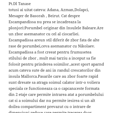
Pt.Dl Tanase
totusi ai uitat cateva: Adana, Azman,Dolapci,
Mesager de Basorah , Beirut. Cat despre
Escampandissa nu prea se incadreaza la
plonjori:Porumbel originar din Insulele Baleare.Are
un zbor asemanator cu cel al ciocarliei.
Escampadissa areun stil diferit de zbor fata de alte
rase de porumbei,ceva asemanator cu Nikolaev.
Escampadissa a fost creeat pentru frumusetea
stilului de zbor , mult mai tarziu a inceput sa fie
folosit pentru prinderea soimilor.,acest sport aparnd
acum cateva sute de ani in randul crescatorilor din
insula Mallorca.Pasarile care au zbor foarte rapid
sunt dresate sa atraga soimul calator intr-o voliera
speciala ce functioneaza ca o capcana:este formata
din 2 etaje care permite intrarea atat a porumbelului
cat si a soimului dar nu permite iesirea si un alt
doilea compartiment prevazut cu o intrare de
dimensiuni reduse care permite trecerea doar