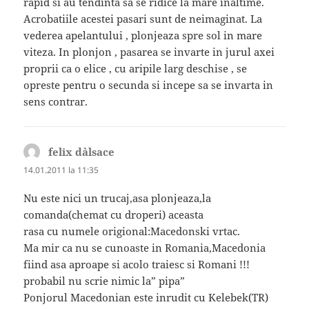
rapid si au tendinta sa se ridice la mare inaltime.
Acrobatiile acestei pasari sunt de neimaginat. La
vederea apelantului , plonjeaza spre sol in mare
viteza. In plonjon , pasarea se invarte in jurul axei
proprii ca o elice , cu aripile larg deschise , se
opreste pentru o secunda si incepe sa se invarta in
sens contrar.
felix d`alsace
spune:
14.01.2011 la 11:35
Nu este nici un trucaj,asa plonjeaza,la
comanda(chemat cu droperi) aceasta
rasa cu numele origional:Macedonski vrtac.
Ma mir ca nu se cunoaste in Romania,Macedonia
fiind asa aproape si acolo traiesc si Romani !!!
probabil nu scrie nimic la” pipa”
Ponjorul Macedonian este inrudit cu Kelebek(TR)