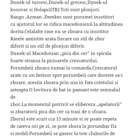
Donek-ul turcesc,Dunek-ul grecesc,Dynek-ul
kosovar si Dolapci(TR).Toti sunt plonjori.
Bango ,Azman ,Demkes sunt porumei insotitori
cu ajutorul lor se ridica macedonienii la altitudinea
dorita.Celalalte rase nu se zboara cu insotitor
Rasele amintite arata fiecare un stil de zbor
diferit si un stil de plonjon diferit.
Dunek-ul Macedonian „pica din cer” in spirala
foarte stransa la picioarele crescatorilui.
Porumbeii zboara numai la comanda.Crescatorul
arate cu un betisor spre porumbeii care doreste sa-i
zboare, acestia zboara prin usa in fata cotetului si
asteapta.O lovitura de bat in pamant este semnalul
de
zbor.La momentul potrivit se elibereza „apelatorii”
si zburatorii pica din cer ca trasi de o sfoara.
Zborul este scurt cca 15 minute si se poate repeta
de cateva ori pe zi. se pote zbura la porumbar fix
si mobil.Porumbeii se gasesc la tote cluburile de