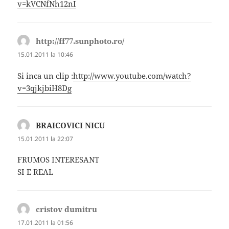
v=kVCNfNh12nI
http://ff77.sunphoto.ro/
spune:
15.01.2011 la 10:46
Si inca un clip :
http://www.youtube.com/watch?
v=3qjkjbiH8Dg
BRAICOVICI NICU
spune:
15.01.2011 la 22:07
FRUMOS INTERESANT
SI E REAL
cristov dumitru
spune:
17.01.2011 la 01:56