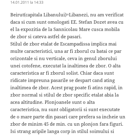
14.01.2011 la 14:33
Beirut(capitala Libanului)=Libanezi, nu am verificat
daca si cum sunt omologati EE. Stefan Dozet avea cu
el la expozitia de la Sannicolau Mare cusca mobila
de zbor si cateva astfel de pasari.
Stilul de zbor etalat de Escampadissa implica mai
multe caracteristici, una ar fi zborul cu batai ce par
orizontale si nu verticale, ceva in genul zborului
unei cotofene, executat la inaltimea de zbor. O alta
caracteristica ar fi zborul solist. Chiar daca sunt
ridicate impreuna pasarile se despart cand ating
inaltimea de zbor. Acest prag poate fi atins rapid, in
zbor normal si stilul de zbor specific etalat abia la
acea altitudine. Plonjoanele sunt o alta
caracteristica, nu sunt obligatorii si sunt executate
de o mare parte din pasari care prefera sa incheie un
zbor de minim 45 de min. cu un plonjon fara figuri.
Isi strang aripile langa corp in stilul soimului si