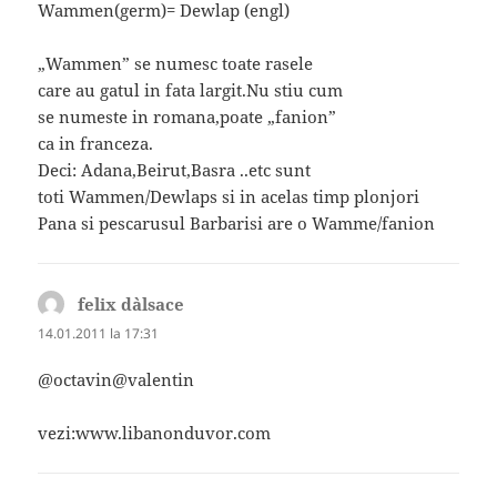
Wammen(germ)= Dewlap (engl)
„Wammen” se numesc toate rasele
care au gatul in fata largit.Nu stiu cum
se numeste in romana,poate „fanion”
ca in franceza.
Deci: Adana,Beirut,Basra ..etc sunt
toti Wammen/Dewlaps si in acelas timp plonjori
Pana si pescarusul Barbarisi are o Wamme/fanion
felix d`alsace
spune:
14.01.2011 la 17:31
@octavin@valentin
vezi:www.libanonduvor.com