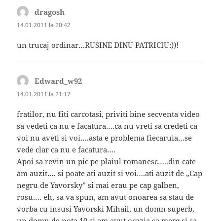
dragosh
spune:
14.01.2011 la 20:42
un trucaj ordinar…RUSINE DINU PATRICIU:))!
Edward_w92
spune:
14.01.2011 la 21:17
fratilor, nu fiti carcotasi, priviti bine secventa video
sa vedeti ca nu e facatura….ca nu vreti sa credeti ca
voi nu aveti si voi….asta e problema fiecaruia…se
vede clar ca nu e facatura….
Apoi sa revin un pic pe plaiul romanesc…..din cate
am auzit…. si poate ati auzit si voi….ati auzit de „Cap
negru de Yavorsky” si mai erau pe cap galben,
rosu…. eh, sa va spun, am avut onoarea sa stau de
vorba cu insusi Yavorski Mihail, un domn superb,
un domn de nota 10 si am avut ocazia sa merg si sa