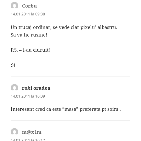
Corbu
spune:
14.01.2011 la 09:38
Un trucaj ordinar, se vede clar pixelu’ albastru.
Sa va fie rusine!
P.S. – l-au ciuruit!
:))
robi oradea
spune:
14.01.2011 la 10:09
Interesant cred ca este ”masa” preferata pt soim .
m@x1m
spune:
14.01.2011 la 10:12