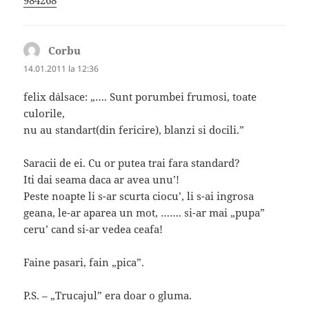
Corbu
spune:
14.01.2011 la 12:36
felix d`alsace: „…. Sunt porumbei frumosi, toate
culorile,
nu au standart(din fericire), blanzi si docili.”
Saracii de ei. Cu or putea trai fara standard?
Iti dai seama daca ar avea unu’!
Peste noapte li s-ar scurta ciocu’, li s-ai ingrosa
geana, le-ar aparea un mot, ……. si-ar mai „pupa”
ceru’ cand si-ar vedea ceafa!
Faine pasari, fain „pica”.
P.S. – „Trucajul” era doar o gluma.