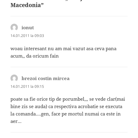
Macedonia”
ionut
spune:
14.01.2011 la 09:03
woau interesant nu am mai vazut asa ceva pana
acum,, da oricum fain
brezoi costin mircea
spune:
14.01.2011 la 09:15
poate sa fie orice tip de porumbel,,, se vede clar(mai
bine zis se auda) ca respectiva acrobatie se executa
la comanda….gen, face pe mortul numai ca este in
aer…