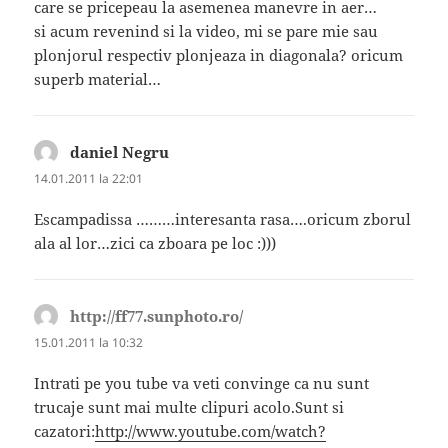
care se pricepeau la asemenea manevre in aer…
si acum revenind si la video, mi se pare mie sau
plonjorul respectiv plonjeaza in diagonala? oricum
superb material…
daniel Negru
spune:
14.01.2011 la 22:01
Escampadissa ………interesanta rasa….oricum zborul
ala al lor…zici ca zboara pe loc :)))
http://ff77.sunphoto.ro/
spune:
15.01.2011 la 10:32
Intrati pe you tube va veti convinge ca nu sunt
trucaje sunt mai multe clipuri acolo.Sunt si
cazatori:
http://www.youtube.com/watch?