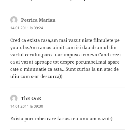
Petrica Marian
spune:
14.01.2011 la 09:24
Cred ca exista rasa,am mai vazut niste filmulete pe
youtube.Am ramas uimit cum isi dau drumul din
varful cerului,parca i-ar impusca cineva.Cand crezi
ca ai vazut aproape tot despre porumbei,mai apare
cate o minunatie ca asta…Sunt curios la un atac de
uliu cum s-ar descurca)).
ThE OnE
spune:
14.01.2011 la 09:30
Exista porumbei care fac asa eu unu am vazut:).