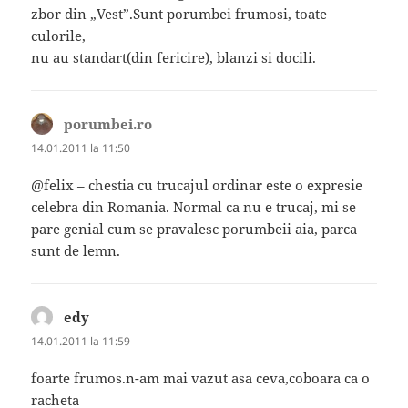
zbor din „Vest”.Sunt porumbei frumosi, toate
culorile,
nu au standart(din fericire), blanzi si docili.
porumbei.ro
spune:
14.01.2011 la 11:50
@felix – chestia cu trucajul ordinar este o expresie
celebra din Romania. Normal ca nu e trucaj, mi se
pare genial cum se pravalesc porumbeii aia, parca
sunt de lemn.
edy
spune:
14.01.2011 la 11:59
foarte frumos.n-am mai vazut asa ceva,coboara ca o
racheta