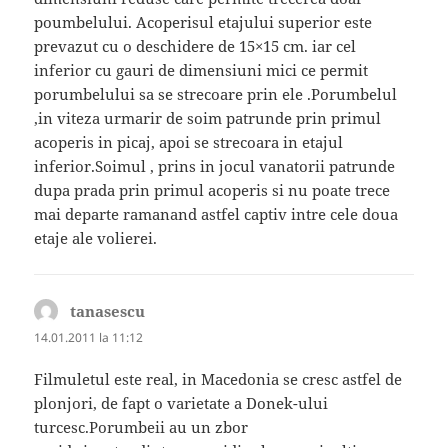
poumbelului. Acoperisul etajului superior este
prevazut cu o deschidere de 15×15 cm. iar cel
inferior cu gauri de dimensiuni mici ce permit
porumbelului sa se strecoare prin ele .Porumbelul
,in viteza urmarir de soim patrunde prin primul
acoperis in picaj, apoi se strecoara in etajul
inferior.Soimul , prins in jocul vanatorii patrunde
dupa prada prin primul acoperis si nu poate trece
mai departe ramanand astfel captiv intre cele doua
etaje ale volierei.
tanasescu
spune:
14.01.2011 la 11:12
Filmuletul este real, in Macedonia se cresc astfel de
plonjori, de fapt o varietate a Donek-ului
turcesc.Porumbeii au un zbor