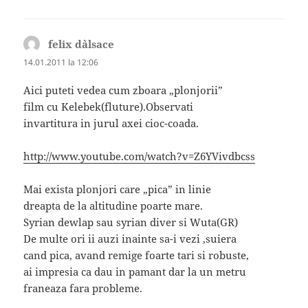
felix d`alsace
spune:
14.01.2011 la 12:06
Aici puteti vedea cum zboara „plonjorii”
film cu Kelebek(fluture).Observati
invartitura in jurul axei cioc-coada.
http://www.youtube.com/watch?v=Z6YVivdbcss
Mai exista plonjori care „pica” in linie
dreapta de la altitudine poarte mare.
Syrian dewlap sau syrian diver si Wuta(GR)
De multe ori ii auzi inainte sa-i vezi ,suiera
cand pica, avand remige foarte tari si robuste,
ai impresia ca dau in pamant dar la un metru
franeaza fara probleme.