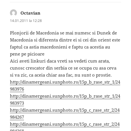
Octavian
spune:
14.01.2011 la 12:28
Plonjorii de Macedonia se mai numesc si Dunek de
Macedonia si diferenta dintre ei si cei din orient este
faptul ca astia macedonieni e faptu ca acestia au
pene pe picioare
Aici aveti linkuri daca vreti sa vedeti cum arata,
cunosc crescator din serbia ce se ocupa cu asa ceva
si va zic, ca aceia chiar asa fac, nu sunt o prostie.
http://dinamergeani.sunphoto.ro/15p_b_rase_str_1/24
983976
http://dinamergeani.sunphoto.ro/15p_b_rase_str_1/24
983973
http://dinamergeani.sunphoto.ro/15p_c_rase_str_2/24
984267
http://dinamergeani.sunphoto.ro/15p_c_rase_str_2/24
984268