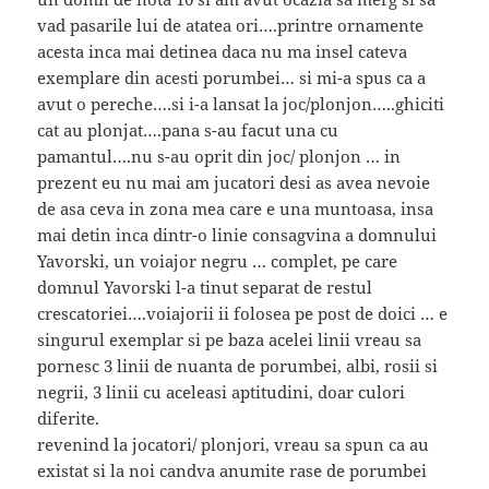
vad pasarile lui de atatea ori….printre ornamente
acesta inca mai detinea daca nu ma insel cateva
exemplare din acesti porumbei… si mi-a spus ca a
avut o pereche….si i-a lansat la joc/plonjon…..ghiciti
cat au plonjat….pana s-au facut una cu
pamantul….nu s-au oprit din joc/ plonjon … in
prezent eu nu mai am jucatori desi as avea nevoie
de asa ceva in zona mea care e una muntoasa, insa
mai detin inca dintr-o linie consagvina a domnului
Yavorski, un voiajor negru … complet, pe care
domnul Yavorski l-a tinut separat de restul
crescatoriei….voiajorii ii folosea pe post de doici … e
singurul exemplar si pe baza acelei linii vreau sa
pornesc 3 linii de nuanta de porumbei, albi, rosii si
negrii, 3 linii cu aceleasi aptitudini, doar culori
diferite.
revenind la jocatori/ plonjori, vreau sa spun ca au
existat si la noi candva anumite rase de porumbei