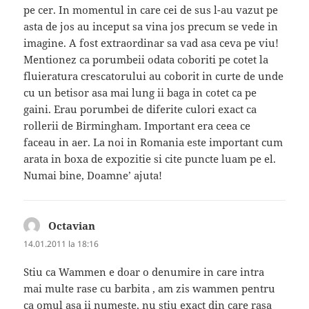
pe cer. In momentul in care cei de sus l-au vazut pe
asta de jos au inceput sa vina jos precum se vede in
imagine. A fost extraordinar sa vad asa ceva pe viu!
Mentionez ca porumbeii odata coboriti pe cotet la
fluieratura crescatorului au coborit in curte de unde
cu un betisor asa mai lung ii baga in cotet ca pe
gaini. Erau porumbei de diferite culori exact ca
rollerii de Birmingham. Important era ceea ce
faceau in aer. La noi in Romania este important cum
arata in boxa de expozitie si cite puncte luam pe el.
Numai bine, Doamne’ ajuta!
Octavian
spune:
14.01.2011 la 18:16
Stiu ca Wammen e doar o denumire in care intra
mai multe rase cu barbita , am zis wammen pentru
ca omul asa ii numeste, nu stiu exact din care rasa