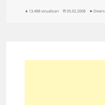
Publicat
Catego
13.488 vizualizari
05.02.2008
Diver
pe