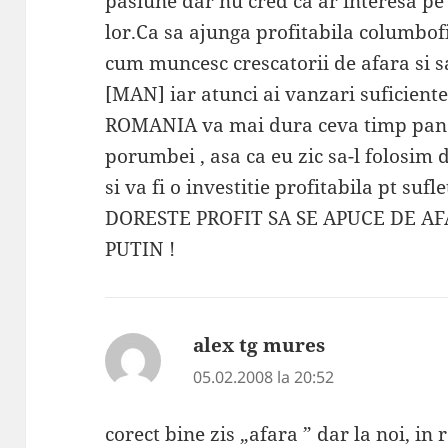
pasiune dar nu cred ca ar interesa pe
lor.Ca sa ajunga profitabila columbofi
cum muncesc crescatorii de afara si s
[MAN] iar atunci ai vanzari suficiente 
ROMANIA va mai dura ceva timp pana 
porumbei , asa ca eu zic sa-l folosim
si va fi o investitie profitabila pt su
DORESTE PROFIT SA SE APUCE DE AF
PUTIN !
alex tg mures
spune:
05.02.2008 la 20:52
corect bine zis „afara ” dar la noi, 