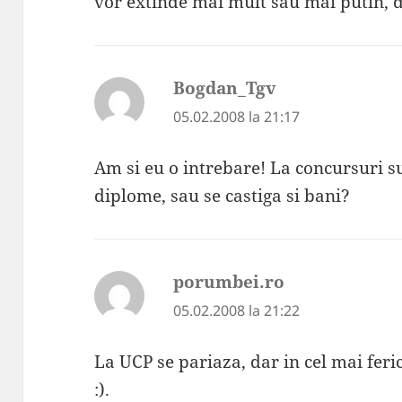
vor extinde mai mult sau mai putin, du
Bogdan_Tgv
spune:
05.02.2008 la 21:17
Am si eu o intrebare! La concursuri s
diplome, sau se castiga si bani?
porumbei.ro
spune:
05.02.2008 la 21:22
La UCP se pariaza, dar in cel mai ferici
:).