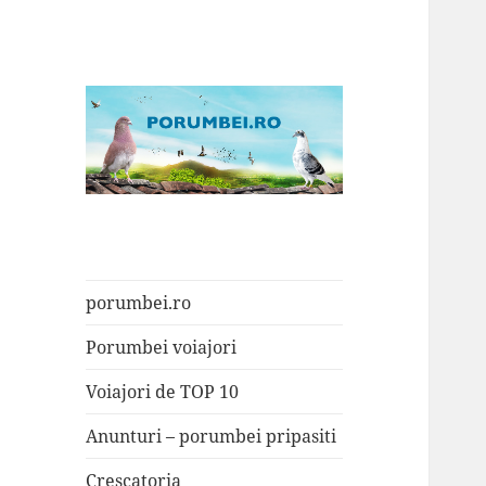
Porumbei.ro
Enciclopedia porumbelului
porumbei.ro
Porumbei voiajori
Voiajori de TOP 10
Anunturi – porumbei pripasiti
Crescatoria