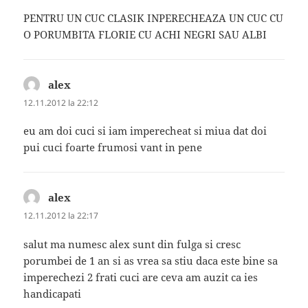
PENTRU UN CUC CLASIK INPERECHEAZA UN CUC CU
O PORUMBITA FLORIE CU ACHI NEGRI SAU ALBI
alex
spune:
12.11.2012 la 22:12
eu am doi cuci si iam imperecheat si miua dat doi
pui cuci foarte frumosi vant in pene
alex
spune:
12.11.2012 la 22:17
salut ma numesc alex sunt din fulga si cresc
porumbei de 1 an si as vrea sa stiu daca este bine sa
imperechezi 2 frati cuci are ceva am auzit ca ies
handicapati