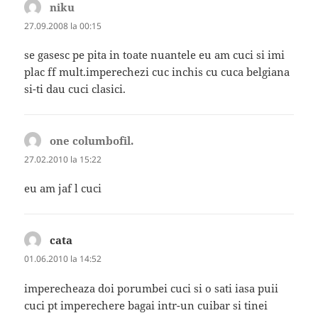
niku
spune:
27.09.2008 la 00:15
se gasesc pe pita in toate nuantele eu am cuci si imi
plac ff mult.imperechezi cuc inchis cu cuca belgiana
si-ti dau cuci clasici.
one columbofil.
spune:
27.02.2010 la 15:22
eu am jaf l cuci
cata
spune:
01.06.2010 la 14:52
imperecheaza doi porumbei cuci si o sati iasa puii
cuci pt imperechere bagai intr-un cuibar si tinei