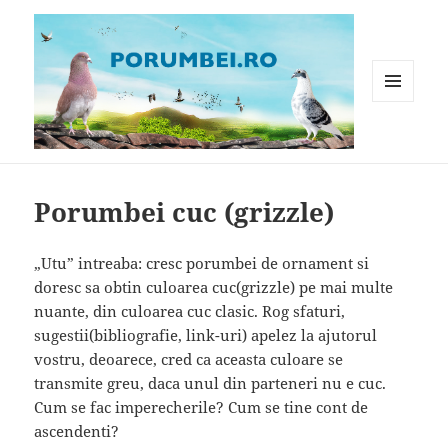
MENIU
ȘI
WIDGET-
Porumbei.ro
URI
Porumbei cuc (grizzle)
„Utu” intreaba: cresc porumbei de ornament si
doresc sa obtin culoarea cuc(grizzle) pe mai multe
nuante, din culoarea cuc clasic. Rog sfaturi,
sugestii(bibliografie, link-uri) apelez la ajutorul
vostru, deoarece, cred ca aceasta culoare se
transmite greu, daca unul din parteneri nu e cuc.
Cum se fac imperecherile? Cum se tine cont de
ascendenti?