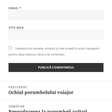
EMAIL
*
SITE WEB
Salvează-mi numele, emailul și site-ul web în acest navigator
pentru data viitoare când o să comentez.
Navigare
PRECEDENT
în
Ochiul porumbelului voiajor
Articolul
articole
anterior:
URMĂTOR
Reproducerea la porumbeii voltati
Articolul