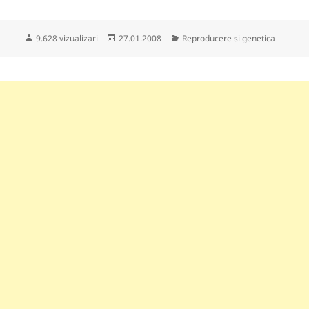
Publicat
Categorii
9.628 vizualizari
27.01.2008
Reproducere si genetica
pe