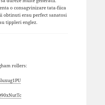
 sa dureze multe generatii.
nta o consagvinizare tata-fiica
i obtinuti erau perfect sanatosi
au tippleri englez.
gham rollers:
Sluxug1PU
Q90xNutTc