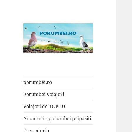
Porumbei.ro
Enciclopedia porumbelului
porumbei.ro
Porumbei voiajori
Voiajori de TOP 10
Anunturi – porumbei pripasiti
Crescatoria