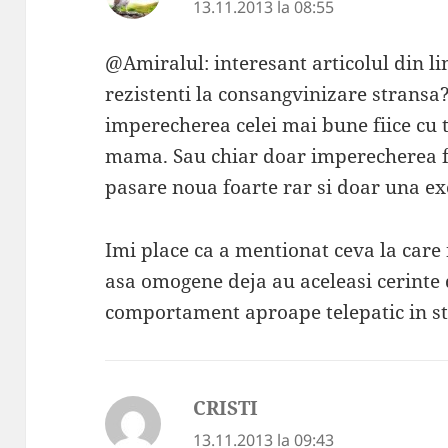
13.11.2013 la 08:55
@Amiralul: interesant articolul din li
rezistenti la consangvinizare strans
imperecherea celei mai bune fiice cu t
mama. Sau chiar doar imperecherea fii
pasare noua foarte rar si doar una ex
Imi place ca a mentionat ceva la care
asa omogene deja au aceleasi cerinte 
comportament aproape telepatic in sto
CRISTI
spune:
13.11.2013 la 09:43