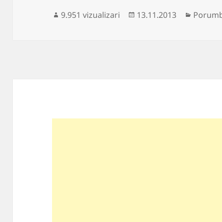
Publicat
Categor
9.951 vizualizari
13.11.2013
Porumb
pe