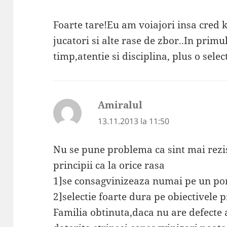
Foarte tare!Eu am voiajori insa cred 
jucatori si alte rase de zbor..In prim
timp,atentie si disciplina, plus o select
Amiralul
spune:
13.11.2013 la 11:50
Nu se pune problema ca sint mai rezis
principii ca la orice rasa
1]se consagvinizeaza numai pe un po
2]selectie foarte dura pe obiectivele 
Familia obtinuta,daca nu are defecte 