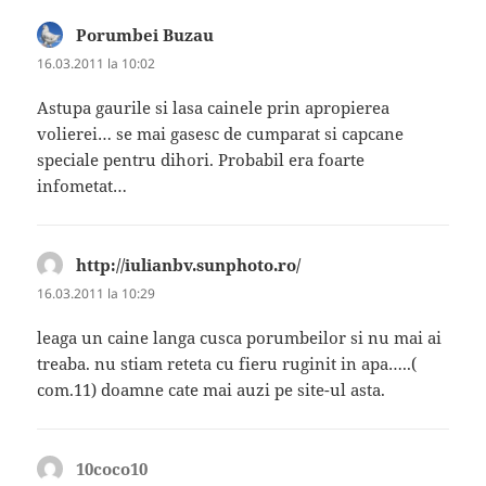
Porumbei Buzau
spune:
16.03.2011 la 10:02
Astupa gaurile si lasa cainele prin apropierea
volierei… se mai gasesc de cumparat si capcane
speciale pentru dihori. Probabil era foarte
infometat…
http://iulianbv.sunphoto.ro/
spune:
16.03.2011 la 10:29
leaga un caine langa cusca porumbeilor si nu mai ai
treaba. nu stiam reteta cu fieru ruginit in apa…..(
com.11) doamne cate mai auzi pe site-ul asta.
10coco10
spune: