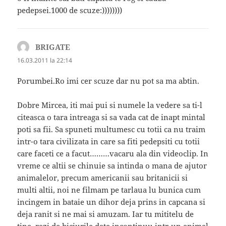
pedepsei.1000 de scuze:))))))))
BRIGATE
spune:
16.03.2011 la 22:14
Porumbei.Ro imi cer scuze dar nu pot sa ma abtin.
Dobre Mircea, iti mai pui si numele la vedere sa ti-l
citeasca o tara intreaga si sa vada cat de inapt mintal
poti sa fii. Sa spuneti multumesc cu totii ca nu traim
intr-o tara civilizata in care sa fiti pedepsiti cu totii
care faceti ce a facut………vacaru ala din videoclip. In
vreme ce altii se chinuie sa intinda o mana de ajutor
animalelor, precum americanii sau britanicii si
multi altii, noi ne filmam pe tarlaua lu bunica cum
incingem in bataie un dihor deja prins in capcana si
deja ranit si ne mai si amuzam. Iar tu mititelu de
tine, razi de biciurile date incontinuu intr-un animal