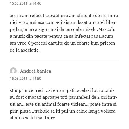
16.03.2011 la 14:46
acum am refacut crescatoria am blindato de nu intra
nici vrabia si asa cum a-ti zis am lasat un catel liber
pe langa ia ca sigur mai da tarcoale miselu.Masculu
a murit din pacate pentru ca sa infectat rana.acum
am vreo 6 perechi daruite de un foarte bun prieten
de la asociatie.
Andrei banica
spune:
16.03.2011 la 14:50
stiu prin ce treci …si eu am patit acelasi lucru…mi-
au fost omorati aproape toti parumbeii de 2 ori intr-
un an…este un animal foarte viclean…poate intra si
prin plasa…trebuie sa iti pui un caine langa voliera
si nu o sa iti mai intre