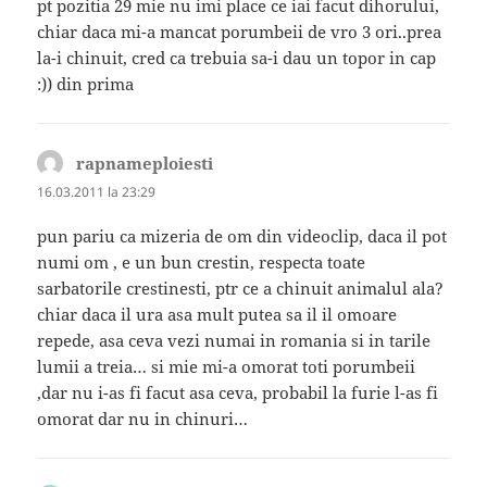
pt pozitia 29 mie nu imi place ce iai facut dihorului,
chiar daca mi-a mancat porumbeii de vro 3 ori..prea
la-i chinuit, cred ca trebuia sa-i dau un topor in cap
:)) din prima
rapnameploiesti
spune:
16.03.2011 la 23:29
pun pariu ca mizeria de om din videoclip, daca il pot
numi om , e un bun crestin, respecta toate
sarbatorile crestinesti, ptr ce a chinuit animalul ala?
chiar daca il ura asa mult putea sa il il omoare
repede, asa ceva vezi numai in romania si in tarile
lumii a treia… si mie mi-a omorat toti porumbeii
,dar nu i-as fi facut asa ceva, probabil la furie l-as fi
omorat dar nu in chinuri…