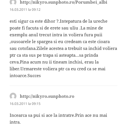
http://nikyro.sunphoto.ro/Porumbei_albi
spune:
16.03.2011 la 09:12
esti sigur ca este dihor ?.Intepatura de la ureche
poate fi facuta si de erete sau uliu .La mine de
exemplu anul trecut intra in voliera fura puii
,ousoarele le spargea si eu credeam ca este cioara
sau cotofana.Zilele acestea a trebuit sa inchid voliera
ptr ca sta sus pe trapa si asteapta…sa prinda
ceva.Pina acum nu ii tineam inchisi, erau la
liber.Urmareste voliera ptr ca eu cred ca se mai
intoarce.Succes
http://nikyro.sunphoto.ro
spune:
16.03.2011 la 09:15
Incearca sa pui si ace la intratre.Prin ace nu mai
intra.