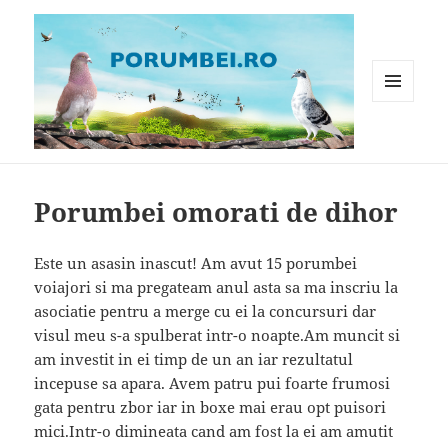
MENIU
ȘI
WIDGET-
Porumbei.ro
URI
Porumbei omorati de dihor
Este un asasin inascut! Am avut 15 porumbei
voiajori si ma pregateam anul asta sa ma inscriu la
asociatie pentru a merge cu ei la concursuri dar
visul meu s-a spulberat intr-o noapte.Am muncit si
am investit in ei timp de un an iar rezultatul
incepuse sa apara. Avem patru pui foarte frumosi
gata pentru zbor iar in boxe mai erau opt puisori
mici.Intr-o dimineata cand am fost la ei am amutit