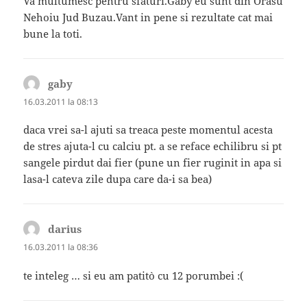
Va multumesc pentru sfaturi.Gaby eu sunt din Orasu
Nehoiu Jud Buzau.Vant in pene si rezultate cat mai
bune la toti.
gaby
spune:
16.03.2011 la 08:13
daca vrei sa-l ajuti sa treaca peste momentul acesta
de stres ajuta-l cu calciu pt. a se reface echilibru si pt
sangele pirdut dai fier (pune un fier ruginit in apa si
lasa-l cateva zile dupa care da-i sa bea)
darius
spune:
16.03.2011 la 08:36
te inteleg … si eu am patit`o cu 12 porumbei :(