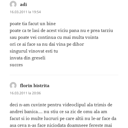
adi
spune:
16.03.2011 la 19:54
poate tia facut un bine
poate ca te lasi de acest viciu pana nu e prea tarziu
sau poate vei continua cu mai multa vointa
ori ce ai face sa nu dai vina pe dihor
singurul vinovat esti tu
invata din greseli
succes
florin bistrita
spune:
16.03.2011 la 20:06
deci n-am cuvinte pentru videoclipul ala trimis de
andrei banica…. nu stiu ce sa zic de omu ala am
facut si io multe lucruri pe care altii nu le-ar face da
asa ceva n-as face niciodata doamneee fereste mai