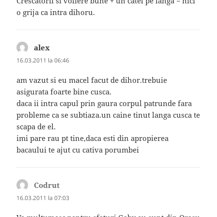
Crescatorii si voliere bune + un catel pe langa = nici
o grija ca intra dihoru.
alex
spune:
16.03.2011 la 06:46
am vazut si eu macel facut de dihor.trebuie
asigurata foarte bine cusca.
daca ii intra capul prin gaura corpul patrunde fara
probleme ca se subtiaza.un caine tinut langa cusca te
scapa de el.
imi pare rau pt tine,daca esti din apropierea
bacaului te ajut cu cativa porumbei
Codrut
spune:
16.03.2011 la 07:03