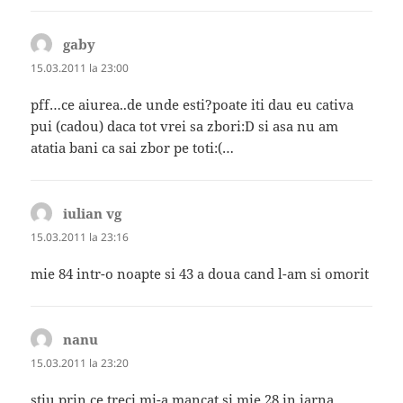
gaby
spune:
15.03.2011 la 23:00
pff…ce aiurea..de unde esti?poate iti dau eu cativa
pui (cadou) daca tot vrei sa zbori:D si asa nu am
atatia bani ca sai zbor pe toti:(…
iulian vg
spune:
15.03.2011 la 23:16
mie 84 intr-o noapte si 43 a doua cand l-am si omorit
nanu
spune:
15.03.2011 la 23:20
stiu prin ce treci.mi-a mancat si mie 28 in iarna