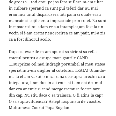
de groaza…
toti erau pe jos fara suflare,m-am uitat
in cuibare sperand ca sunt pui teferi dar nu mai
erau nici unul disparusera toti pana si ouale erau
mancate si cojile erau imprastiate prin cotet. Eu sunt
incepator si nu stiam ce s-a intamplat,am fost la un
vecin si i-am aratat nenorocirea ce am patit, mi-a zis
ca a fost dihorul acolo.
Dupa cateva zile m-am apucat sa stric si sa refac
cotetul pentru a astupa toate gaurile CAND
….surpriza! cel mai indragit porumbel al meu statea
speriat intr-un ungher al cotetului. TRAIA! Uitandu-
ma la el am vazut o mica rana deasupra urechii ca o
intepatura, l-am dus in alt cotet si i-am dat drumul
dar era anemic si cand merge tremura foarte tare
din cap. Nu stiu daca o sa traiasca. O fi atins la cap?
O sa supravitueasca? Astept raspunsurile voastre.
Multumesc. Codrut Popa Bogdan.