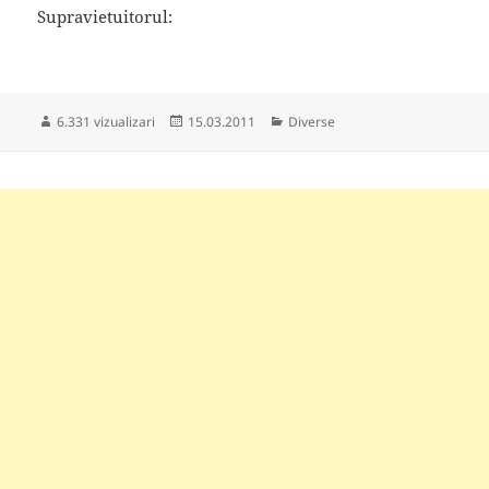
Supravietuitorul:
Publicat
Categorii
6.331 vizualizari
15.03.2011
Diverse
pe