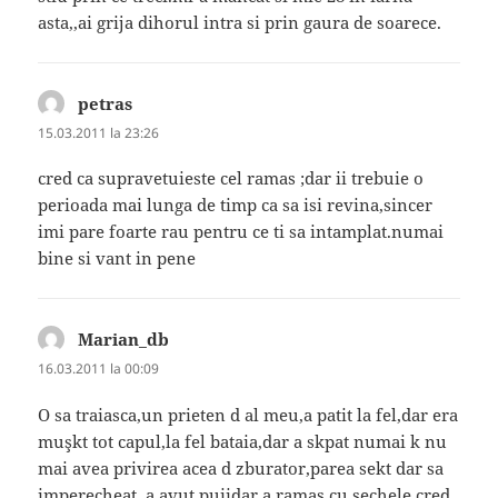
asta,,ai grija dihorul intra si prin gaura de soarece.
petras
spune:
15.03.2011 la 23:26
cred ca supravetuieste cel ramas ;dar ii trebuie o
perioada mai lunga de timp ca sa isi revina,sincer
imi pare foarte rau pentru ce ti sa intamplat.numai
bine si vant in pene
Marian_db
spune:
16.03.2011 la 00:09
O sa traiasca,un prieten d al meu,a patit la fel,dar era
muşkt tot capul,la fel bataia,dar a skpat numai k nu
mai avea privirea acea d zburator,parea sekt dar sa
imperecheat ,a avut puiidar a ramas cu sechele cred