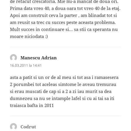
de refacut crescatoria. Mie mi-a mancat de doua ori.
Prima data vreo 40, a doua oara tot vreo 40 de la etaj.
Apoi am construit ceva la parter , am blinadat tot si
am reusit sa trec cu succes peste aceasta problema.
Mult succes in continuare si… sa stii ca speranta nu
moare niciodata :)
Manescu Adrian
spune:
16.03.2011 la 14:41
asta a patit si un or de al meu si tot asa i ramasesera
2 porumbei tot aceleas simtome le aveau tremurau
si erau muscati de cap si a 2 a zi iau murit sa dea
dumnezeu sa nu se intample lafel si cu ai tai sa iti
traiasca bafta in 2011
Codrut
spune: