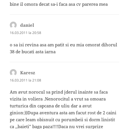
bine il omora decat sa-i faca asa cv parerea mea
daniel
spune:
16.03.2011 la 20:58
o sa isi revina asa am patit si eu mia omorat dihorul
38 de bucati asta iarna
Karesz
spune:
16.03.2011 la 21:08
Am avut norocul sa prind jderul inainte sa faca
vizita in voliera .Nenorocitul a vrut sa omoara
turturica din capcana de uliu dar a avut
ginion:))Dupa aventura asta am facut rost de 2 caini
pe care leam obisnuit cu porumbeii si dorm linistit
ca ,,baieti” baga paza!!!!Daca nu vrei surprize