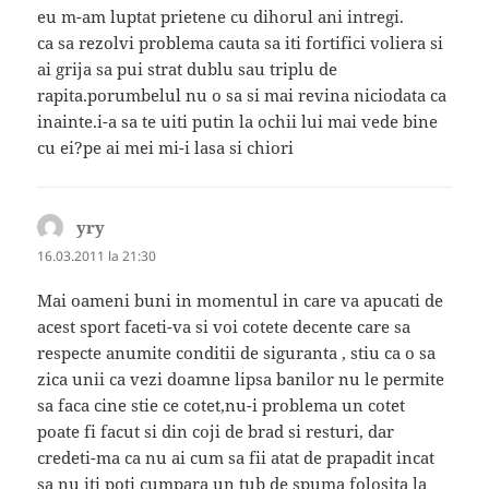
eu m-am luptat prietene cu dihorul ani intregi.
ca sa rezolvi problema cauta sa iti fortifici voliera si
ai grija sa pui strat dublu sau triplu de
rapita.porumbelul nu o sa si mai revina niciodata ca
inainte.i-a sa te uiti putin la ochii lui mai vede bine
cu ei?pe ai mei mi-i lasa si chiori
yry
spune:
16.03.2011 la 21:30
Mai oameni buni in momentul in care va apucati de
acest sport faceti-va si voi cotete decente care sa
respecte anumite conditii de siguranta , stiu ca o sa
zica unii ca vezi doamne lipsa banilor nu le permite
sa faca cine stie ce cotet,nu-i problema un cotet
poate fi facut si din coji de brad si resturi, dar
credeti-ma ca nu ai cum sa fii atat de prapadit incat
sa nu iti poti cumpara un tub de spuma folosita la