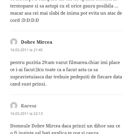
termopane si sa astupi cu el orice gaura posibila …
macar asa cei mai slabi de inima pot evita un atac de
cord :D:D:D:D
Dobre Mircea
spune:
16.03.2011 la 21:45
pentru pozitia 29:am vazut filmarea.chiar imi place
ce i-ai facut:))cu toate ca a facut asta ca sa
supravietuiasca dar trebuie pedepsiti de fiecare data
cand sunt prinsi.
Karesz
spune:
16.03.2011 la 22:13
Domnule Dobre Mircea daca prinzi un dihor sau ce
o fi inainte sal bati explica te rog si cauza