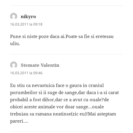
nikyro
spune:
16.03.2011 la 09:18
Pune si niste poze daca ai.Poate sa fie si eretesau
uliu.
Stemate Valentin
spune:
16.03.2011 la 09:46
Eu stiu ca nevastuica face o gaura in craniul
porumbeilor si ii suge de sange,dar daca i-a si carat
probabil a fost dihor,dar ce a avut cu ouale?de
obicei aceste animale vor doar sange…ouale
trebuiau sa ramana neatinse(zic eu)!Mai asteptam
pareri….