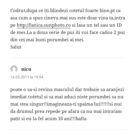
Codrut,dupa ce iti blindezi cotetul foarte bine,pt ca
asa cum a spus cineva mai sus este doar vina ta,intra
pe
http://fanica.sunphoto.ro
si lasa un tel sau un ID
de mes.La a doua serie de pui iti voi face cadou 2 pui
din cei mai buni porumbei ai mei.
Salut
nicu
spune:
16.03.2011 la 19:54
poate o sa-si revina masculul dar trebuie sa aranjezi
imediat cotetul si sa mai aduci niste porumbei sa nu
mai stea singur!!imagineaza-ti spaima lui!!!!!!si nui
da drumul prea repede pe afara ca nu mai intra!am
patit si eu la fel acum 10 ani!!!bafta