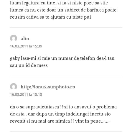
luam legatura cu tine .si fa si niste poze sa stie
lumea ca nu este doar un subiect de barfa.ca poate
reusim cativa sa te ajutam cu niste pui
alin
spune:
16.03.2011 la 15:39
gaby lasa-mi si mie un numar de telefon dea-l tau
sau un id de mess
http://ionux.sunphoto.ro
spune:
16.03.2011 la 18:18
da o sa supravietuiasca !! si io am avut o problema
de asta . dar dupa un timp indelungat incetu sio
revenit si nu mai are nimica !! vint in pene…….