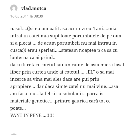
vlad.motca
spune:
16.03.2011 la 08:39
nasol…:((si eu am patit asa acum vreo 4 ani….mia
intrat in cotet mia supt toate porumbitele de pe oua
si a plecat…..de acum porumbeii nu mai intrau in
cusca:)) erau speriati…..stateam noaptea p ca sa cu
lanterna ca ai prind…
daca iti refaci cotetul iati un caine de asta mic si lasal
liber prin curtea unde ai cotetul…..„EL” o sa mai
incerce sa vina mai ales daca are pui prin
apropiere… dar daca simte catel nu mai vine….asa
am facut eu…la fel si cu sobolanii…parca is
materiale genetice….printro gaurica cară tot ce
poate…
VANT IN PENE….!!!!!