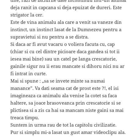
deja ranit in capcana si deja epuizat de dureri. Este
strigator la cer.
Este de vina animalu ala care a venit sa vaneze din
instinct, un instinct lasat de la Dumnezeu pentru a
supravietui si nu pentru a se distra.
Si daca ar fi avut vacaru o voliera facuta cu, cap
(chiar si cu cel dintre picioare daca gandea si tot ii
iesea mai bine) sau un catel pe langa crescatorie,
gainile sigur nu ii erau mancate si dihoru nici nu ar
fi intrat in curte.
Mai si spune : „sa se invete minte sa numai
manance”. Va dati seama cat de prost este ?!, el isi
imagineaza ca animalu ala venise la cotet sa faca
haltere, sa joace brasoveanca prin crescatorie si se
plictisea si a zis ca hai sa mancam niste gaini sa mai
treaca timpu.
Suntem in urma rau de tot la capitolu civilizatie.
Pur si simplu mi-a lasat un gust amar videoclipu ala.