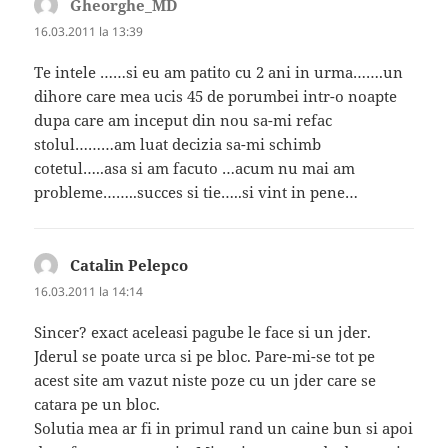
Gheorghe_MD
spune:
16.03.2011 la 13:39
Te intele ……si eu am patito cu 2 ani in urma…….un
dihore care mea ucis 45 de porumbei intr-o noapte
dupa care am inceput din nou sa-mi refac
stolul………am luat decizia sa-mi schimb
cotetul…..asa si am facuto …acum nu mai am
probleme……..succes si tie…..si vint in pene…
Catalin Pelepco
spune:
16.03.2011 la 14:14
Sincer? exact aceleasi pagube le face si un jder.
Jderul se poate urca si pe bloc. Pare-mi-se tot pe
acest site am vazut niste poze cu un jder care se
catara pe un bloc.
Solutia mea ar fi in primul rand un caine bun si apoi