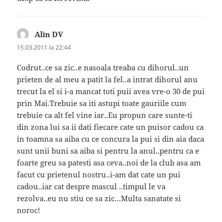
Alin DV
spune:
15.03.2011 la 22:44
Codrut..ce sa zic..e nasoala treaba cu dihorul..un
prieten de al meu a patit la fel..a intrat dihorul anu
trecut la el si i-a mancat toti puii avea vre-o 30 de pui
prin Mai.Trebuie sa iti astupi toate gauriile cum
trebuie ca alt fel vine iar..Eu propun care sunte-ti
din zona lui sa ii dati fiecare cate un puisor cadou ca
in toamna sa aiba cu ce concura la pui si din aia daca
sunt unii buni sa aiba si pentru la anul..pentru ca e
foarte greu sa patesti asa ceva..noi de la club asa am
facut cu prietenul nostru..i-am dat cate un pui
cadou..iar cat despre mascul ..timpul le va
rezolva..eu nu stiu ce sa zic…Multa sanatate si
noroc!