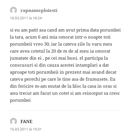
rapnameploiesti
spune:
16.03.2011 la 18:24
si eu am patit asa cand am avut prima data porumbei
la tara, acum 6 ani mia omorat intr-o noapte toti
porumbeii vreo 30, iar la cateva zile lu varu meu
care avea cotetul la 20 de m de al meu ia omorat
jumatate din ei , pe cei mai buni. el participa la
conscusuri si din cauza acestei intamplari a dat
aproape toti porumbeii in prezent mai avand decat
cateva perechi pe care le tine asa de frumusete. Eu
din fericire m-am mutat de la bloc la casa in oras si
anu trecut am facut un cotet si am reinceput sa cresc
porumbei
FANE
spune:
16.03.2011 la 19:31