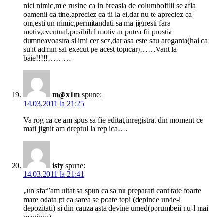
nici nimic,mie rusine ca in breasla de columbofilii se afla
oamenii ca tine,apreciez ca tii la ei,dar nu te apreciez ca
om,esti un nimic,permitanduti sa ma jignesti fara
motiv,eventual,posibilul motiv ar putea fii prostia
dumneavoastra si imi cer scz,dar asa este sau aroganta(hai ca
sunt admin sal execut pe acest topicar)……Vant la
baie!!!!!………
m@x1m
spune:
14.03.2011 la 21:25
Va rog ca ce am spus sa fie editat,inregistrat din moment ce
mati jignit am dreptul la replica….
isty
spune:
14.03.2011 la 21:41
„un sfat”am uitat sa spun ca sa nu preparati cantitate foarte
mare odata pt ca sarea se poate topi (depinde unde-l
depozitati) si din cauza asta devine umed(porumbeii nu-l mai
maninca)