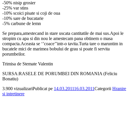
-50% nisip grosier
-25% var stins
-10% scoici pisate si coji de oua
-10% sare de bucatarie
-5% carbune de lemn
Se prepara,amestecand in stare uscata cantitatile de mai sus.Apoi le
stropim cu apa si din nou le amestecam pana obtinem o masa
compacta.Aceasta se ‘’coace’’intr-o tavita.Turta tare o maruntim in
bucatele mici de marimea bobului de grau si poate fi servita
porumbeilor.
Trimisa de Stemate Valentin
SURSA:RASELE DE PORUMBEI DIN ROMANIA (Feliciu
Bonatiu)
3.900 vizualizari
Publicat pe
14.03.2011
16.03.2011
Categorii
Hranire
si intretinere