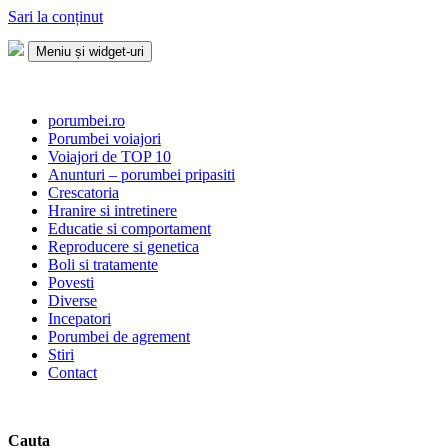
Sari la conținut
Meniu și widget-uri
Porumbei.ro
Enciclopedia porumbelului
porumbei.ro
Porumbei voiajori
Voiajori de TOP 10
Anunturi – porumbei pripasiti
Crescatoria
Hranire si intretinere
Educatie si comportament
Reproducere si genetica
Boli si tratamente
Povesti
Diverse
Incepatori
Porumbei de agrement
Stiri
Contact
Cauta