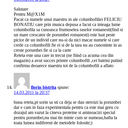
Salutare
Pentru M@X1M
Pacat ca numele unui maestru in ale columbofiliei FELICIU
BONATIU care prin munca depusa a facut ca inteaga lume
columbofila sa cunoasca frumusetea raselor romanesti(find si
un mare crescator de porumbei romanesti) este luat peste
picior de un individ care nu-si da nici macar numele si care
crede ca columbofili fie ei si de la tara nu au cunostinte in as
creste porumbei fie si ca la carte
Reteta este una care in trecut (ne fiind ca acuma cea din
magazin) a avut succes printre columbofili ,cei batrini putind
confirma deoarece maestru tot de la columbofili a aflato
florin bistrita
spune:
14.03.2011 la 20:37
buna reteta,pt sorin sa sti ca deja se dau steroizi la porumbei
dar e cam in faza experimentala pentru ca este mai greu cu
dozajul am vazut la cineva proteine si aminoacizi special
pentru porumbei,nu mai tin minte cum se numeau,bafta la
toata lumea indiferent de metodele folosite;)