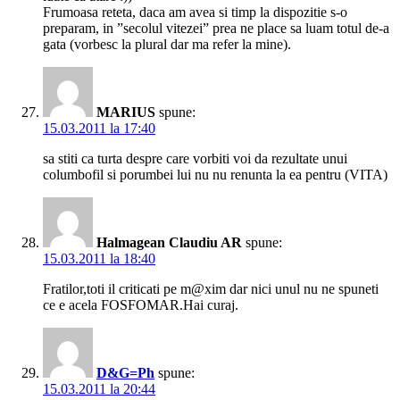
Frumoasa reteta, daca am avea si timp la dispozitie s-o
preparam, in ”secolul vitezei” prea ne place sa luam totul de-a
gata (vorbesc la plural dar ma refer la mine).
MARIUS
spune:
15.03.2011 la 17:40
sa stiti ca turta despre care vorbiti voi da rezultate unui
columbofil si porumbei lui nu nu renunta la ea pentru (VITA)
Halmagean Claudiu AR
spune:
15.03.2011 la 18:40
Fratilor,toti il criticati pe m@xim dar nici unul nu ne spuneti
ce e acela FOSFOMAR.Hai curaj.
D&G=Ph
spune:
15.03.2011 la 20:44