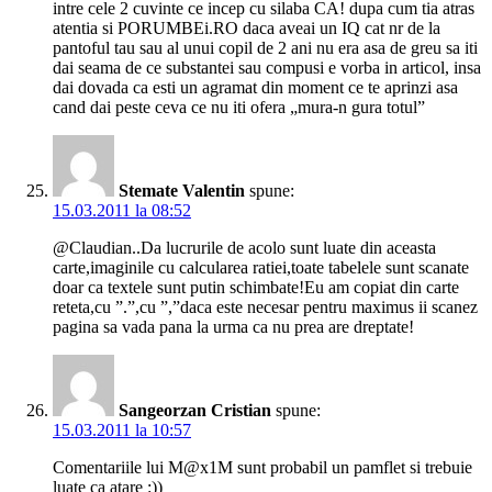
intre cele 2 cuvinte ce incep cu silaba CA! dupa cum tia atras
atentia si PORUMBEi.RO daca aveai un IQ cat nr de la
pantoful tau sau al unui copil de 2 ani nu era asa de greu sa iti
dai seama de ce substantei sau compusi e vorba in articol, insa
dai dovada ca esti un agramat din moment ce te aprinzi asa
cand dai peste ceva ce nu iti ofera „mura-n gura totul”
Stemate Valentin
spune:
15.03.2011 la 08:52
@Claudian..Da lucrurile de acolo sunt luate din aceasta
carte,imaginile cu calcularea ratiei,toate tabelele sunt scanate
doar ca textele sunt putin schimbate!Eu am copiat din carte
reteta,cu ”.”,cu ”,”daca este necesar pentru maximus ii scanez
pagina sa vada pana la urma ca nu prea are dreptate!
Sangeorzan Cristian
spune:
15.03.2011 la 10:57
Comentariile lui M@x1M sunt probabil un pamflet si trebuie
luate ca atare :))