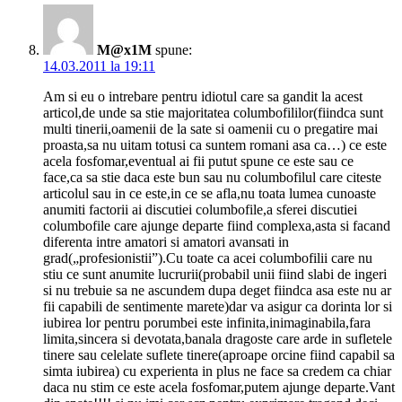
M@x1M
spune:
14.03.2011 la 19:11
Am si eu o intrebare pentru idiotul care sa gandit la acest
articol,de unde sa stie majoritatea columbofililor(fiindca sunt
multi tinerii,oamenii de la sate si oamenii cu o pregatire mai
proasta,sa nu uitam totusi ca suntem romani asa ca…) ce este
acela fosfomar,eventual ai fii putut spune ce este sau ce
face,ca sa stie daca este bun sau nu columbofilul care citeste
articolul sau in ce este,in ce se afla,nu toata lumea cunoaste
anumiti factorii ai discutiei columbofile,a sferei discutiei
columbofile care ajunge departe fiind complexa,asta si facand
diferenta intre amatori si amatori avansati in
grad(„profesionistii”).Cu toate ca acei columbofilii care nu
stiu ce sunt anumite lucrurii(probabil unii fiind slabi de ingeri
si nu trebuie sa ne ascundem dupa deget fiindca asa este nu ar
fii capabili de sentimente marete)dar va asigur ca dorinta lor si
iubirea lor pentru porumbei este infinita,inimaginabila,fara
limita,sincera si devotata,banala dragoste care arde in sufletele
tinere sau celelate suflete tinere(aproape orcine fiind capabil sa
simta iubirea) cu experienta in plus ne face sa credem ca chiar
daca nu stim ce este acela fosfomar,putem ajunge departe.Vant