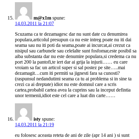
m@x1m
spune:
14.03.2011 la 21:07
Scuzama ca te dezamagesc dar nu sunt date cu denumirea
populara,articolul presupun ca nu este intreg poate nu iti dai
seama sau nu iti poti da seama,poate ai incurcat,ai crezut ca
nisipul sau carbunele sau celelalte sunt fosfomar,este posibil sa
aiba substanta dar nu este denumire populara,si credema ca nu
port 200 la pantofi,te iert dar ai grija la injurii…… eu care
vroiam sa fac un articol super si sal postez pe site…..mai
dezamagit…cum iti permiti sa jignesti fara sa cunosti?
(raspunsul nedandutimi seama ca tu ai problema si in sine ta
crezi ca ai dreptate) idiot nu este domnul care a scris
cartea,probabil cartea avea la cuprins sau la inceput defintia
unor termenii,idiot este cel care a luat din carte……
isty
spune:
14.03.2011 la 21:19
eu folosesc aceasta reteta de ani de zile (apr 14 ani ) si sunt