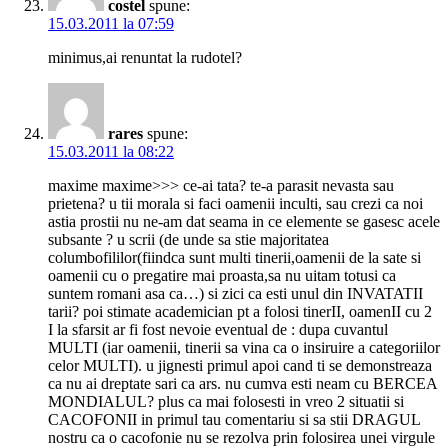
costel
spune:
15.03.2011 la 07:59
minimus,ai renuntat la rudotel?
rares
spune:
15.03.2011 la 08:22
maxime maxime>>> ce-ai tata? te-a parasit nevasta sau
prietena? u tii morala si faci oamenii inculti, sau crezi ca noi
astia prostii nu ne-am dat seama in ce elemente se gasesc acele
subsante ? u scrii (de unde sa stie majoritatea
columbofililor(fiindca sunt multi tinerii,oamenii de la sate si
oamenii cu o pregatire mai proasta,sa nu uitam totusi ca
suntem romani asa ca…) si zici ca esti unul din INVATATII
tarii? poi stimate academician pt a folosi tinerII, oamenII cu 2
I la sfarsit ar fi fost nevoie eventual de : dupa cuvantul
MULTI (iar oamenii, tinerii sa vina ca o insiruire a categoriilor
celor MULTI). u jignesti primul apoi cand ti se demonstreaza
ca nu ai dreptate sari ca ars. nu cumva esti neam cu BERCEA
MONDIALUL? plus ca mai folosesti in vreo 2 situatii si
CACOFONII in primul tau comentariu si sa stii DRAGUL
nostru ca o cacofonie nu se rezolva prin folosirea unei virgule