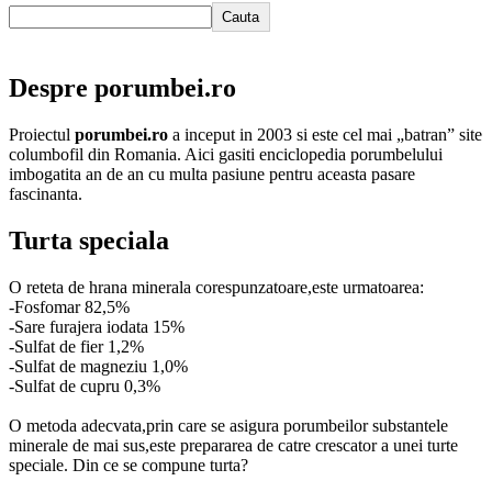
Cauta
Despre porumbei.ro
Proiectul
porumbei.ro
a inceput in 2003 si este cel mai „batran” site
columbofil din Romania. Aici gasiti enciclopedia porumbelului
imbogatita an de an cu multa pasiune pentru aceasta pasare
fascinanta.
Turta speciala
O reteta de hrana minerala corespunzatoare,este urmatoarea:
-Fosfomar 82,5%
-Sare furajera iodata 15%
-Sulfat de fier 1,2%
-Sulfat de magneziu 1,0%
-Sulfat de cupru 0,3%
O metoda adecvata,prin care se asigura porumbeilor substantele
minerale de mai sus,este prepararea de catre crescator a unei turte
speciale. Din ce se compune turta?