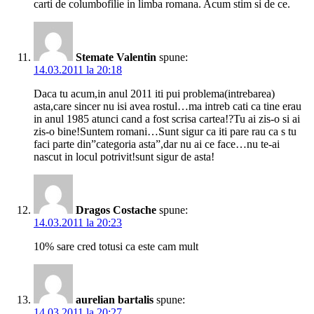
carti de columbofilie in limba romana. Acum stim si de ce.
Stemate Valentin
spune:
14.03.2011 la 20:18
Daca tu acum,in anul 2011 iti pui problema(intrebarea)
asta,care sincer nu isi avea rostul…ma intreb cati ca tine erau
in anul 1985 atunci cand a fost scrisa cartea!?Tu ai zis-o si ai
zis-o bine!Suntem romani…Sunt sigur ca iti pare rau ca s tu
faci parte din”categoria asta”,dar nu ai ce face…nu te-ai
nascut in locul potrivit!sunt sigur de asta!
Dragos Costache
spune:
14.03.2011 la 20:23
10% sare cred totusi ca este cam mult
aurelian bartalis
spune:
14.03.2011 la 20:27