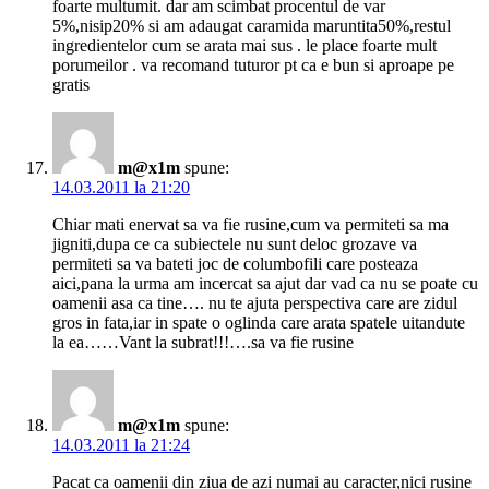
foarte multumit. dar am scimbat procentul de var
5%,nisip20% si am adaugat caramida maruntita50%,restul
ingredientelor cum se arata mai sus . le place foarte mult
porumeilor . va recomand tuturor pt ca e bun si aproape pe
gratis
m@x1m
spune:
14.03.2011 la 21:20
Chiar mati enervat sa va fie rusine,cum va permiteti sa ma
jigniti,dupa ce ca subiectele nu sunt deloc grozave va
permiteti sa va bateti joc de columbofili care posteaza
aici,pana la urma am incercat sa ajut dar vad ca nu se poate cu
oamenii asa ca tine…. nu te ajuta perspectiva care are zidul
gros in fata,iar in spate o oglinda care arata spatele uitandute
la ea……Vant la subrat!!!….sa va fie rusine
m@x1m
spune:
14.03.2011 la 21:24
Pacat ca oamenii din ziua de azi numai au caracter,nici rusine