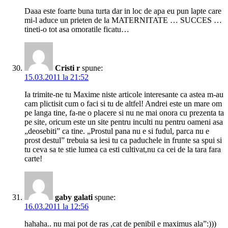
Daaa este foarte buna turta dar in loc de apa eu pun lapte care
mi-l aduce un prieten de la MATERNITATE … SUCCES …
tineti-o tot asa omoratile ficatu…
Cristi r
spune:
15.03.2011 la 21:52
Ia trimite-ne tu Maxime niste articole interesante ca astea m-au
cam plictisit cum o faci si tu de altfel! Andrei este un mare om
pe langa tine, fa-ne o placere si nu ne mai onora cu prezenta ta
pe site, oricum este un site pentru inculti nu pentru oameni asa
„deosebiti” ca tine. „Prostul pana nu e si fudul, parca nu e
prost destul” trebuia sa iesi tu ca paduchele in frunte sa spui si
tu ceva sa te stie lumea ca esti cultivat,nu ca cei de la tara fara
carte!
gaby galati
spune:
16.03.2011 la 12:56
hahaha.. nu mai pot de ras ,cat de penibil e maximus ala”:)))