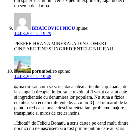
din spate!!!! si nu imi cer scz pentru exprimare,tragand deci
un semn de alarma…….
BRAICOVICI NICU
spune:
14.03.2011 la 19:29
PREFER HRANA MINERALA DIN COMERT
CINE ARE TINP SI INGREDIENTELE NUI RAU
porumbei.ro
spune:
14.03.2011 la 19:48
@maxim sau cum se scrie: daca citeai articolul cap-coada, de
la stanga la dreapta, in loc sa te revolti ai fi vazut ca sunt date
si ingredientele cu denumirea lor populara. Nu suna a fizica
cuantica sau ecuatii diferentiale… cu un IQ cat numarul de la
pantof cred ca se poate descifra reteta fara probleme majore,
transpiratie si miros de creier incins.
„Idiotul” de Feliciu Bonatiu a scris cartea pe cand multi dintre
noi nici nu ne nascusem si a fost printre putinii care au scris