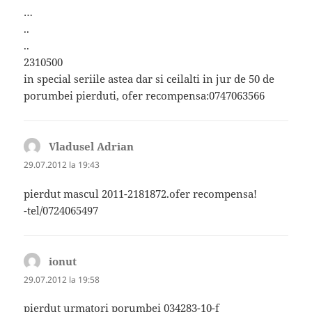
…
..
..
2310500
in special seriile astea dar si ceilalti in jur de 50 de
porumbei pierduti, ofer recompensa:0747063566
Vladusel Adrian
spune:
29.07.2012 la 19:43
pierdut mascul 2011-2181872.ofer recompensa!
-tel/0724065497
ionut
spune:
29.07.2012 la 19:58
pierdut urmatori porumbei 034283-10-f