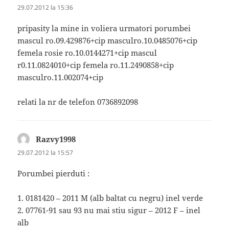
29.07.2012 la 15:36
pripasity la mine in voliera urmatori porumbei
mascul ro.09.429876+cip masculro.10.0485076+cip
femela rosie ro.10.0144271+cip mascul
r0.11.0824010+cip femela ro.11.2490858+cip
masculro.11.002074+cip
relati la nr de telefon 0736892098
Razvy1998
spune:
29.07.2012 la 15:57
Porumbei pierduti :
1. 0181420 – 2011 M (alb baltat cu negru) inel verde
2. 07761-91 sau 93 nu mai stiu sigur – 2012 F – inel
alb