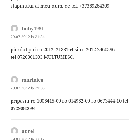
stapinului al meu num. de tel. +37369264309
boby1984
spune:
29.07.2012 la 21:34
pierdut pui ro 2012 .2183164.si ro.2012 2460596.
tel.0720301303.MULTUMESC.
marinica
spune:
29.07.2012 la 21:38
pripasiti ro 1005415-09 ro 014952-09 ro 0673444-10 tel
0729082694
aurel
spune:
29.07.2012 la 22:12