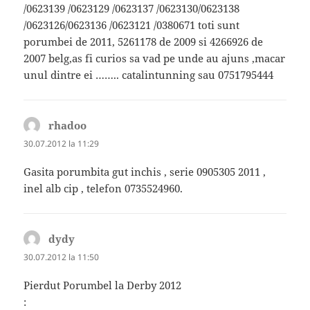
/0623139 /0623129 /0623137 /0623130/0623138
/0623126/0623136 /0623121 /0380671 toti sunt
porumbei de 2011, 5261178 de 2009 si 4266926 de
2007 belg,as fi curios sa vad pe unde au ajuns ,macar
unul dintre ei …….. catalintunning sau 0751795444
rhadoo
spune:
30.07.2012 la 11:29
Gasita porumbita gut inchis , serie 0905305 2011 ,
inel alb cip , telefon 0735524960.
dydy
spune:
30.07.2012 la 11:50
Pierdut Porumbel la Derby 2012
: