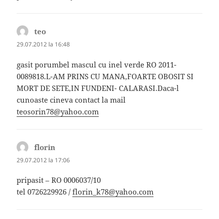
teo
spune:
29.07.2012 la 16:48
gasit porumbel mascul cu inel verde RO 2011-
0089818.L-AM PRINS CU MANA,FOARTE OBOSIT SI
MORT DE SETE,IN FUNDENI- CALARASI.Daca-l
cunoaste cineva contact la mail
teosorin78@yahoo.com
florin
spune:
29.07.2012 la 17:06
pripasit – RO 0006037/10
tel 0726229926 /
florin_k78@yahoo.com