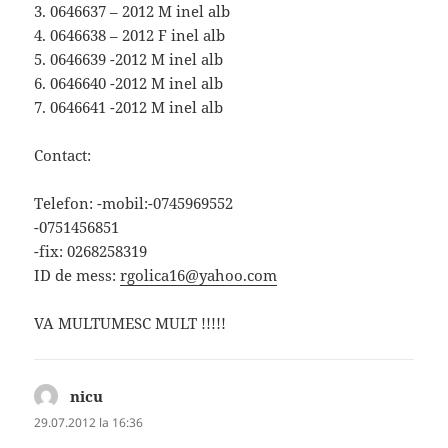
3. 0646637 – 2012 M inel alb
4. 0646638 – 2012 F inel alb
5. 0646639 -2012 M inel alb
6. 0646640 -2012 M inel alb
7. 0646641 -2012 M inel alb
Contact:
Telefon: -mobil:-0745969552
-0751456851
-fix: 0268258319
ID de mess:
rgolica16@yahoo.com
VA MULTUMESC MULT !!!!!
nicu
spune:
29.07.2012 la 16:36