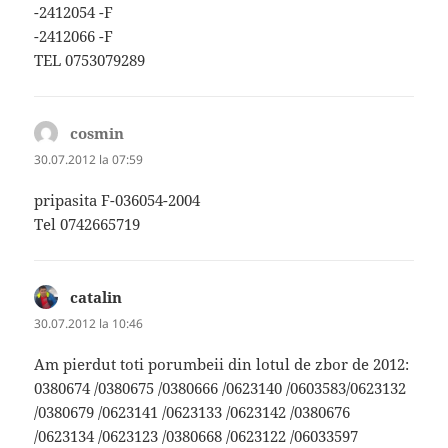
-2412054 -F
-2412066 -F
TEL 0753079289
cosmin
spune:
30.07.2012 la 07:59
pripasita F-036054-2004
Tel 0742665719
catalin
spune:
30.07.2012 la 10:46
Am pierdut toti porumbeii din lotul de zbor de 2012:
0380674 /0380675 /0380666 /0623140 /0603583/0623132
/0380679 /0623141 /0623133 /0623142 /0380676
/0623134 /0623123 /0380668 /0623122 /06033597