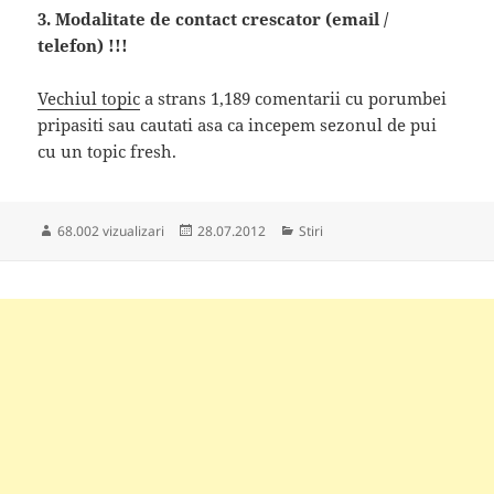
3. Modalitate de contact crescator (email /
telefon) !!!
Vechiul topic
a strans 1,189 comentarii cu porumbei
pripasiti sau cautati asa ca incepem sezonul de pui
cu un topic fresh.
Publicat
Categorii
68.002 vizualizari
28.07.2012
Stiri
pe