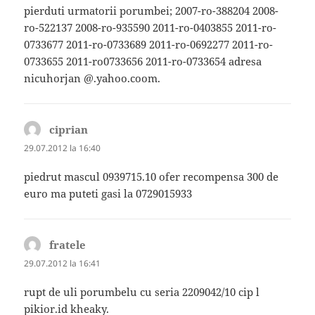
pierduti urmatorii porumbei; 2007-ro-388204 2008-
ro-522137 2008-ro-935590 2011-ro-0403855 2011-ro-
0733677 2011-ro-0733689 2011-ro-0692277 2011-ro-
0733655 2011-ro0733656 2011-ro-0733654 adresa
nicuhorjan @.yahoo.coom.
ciprian
spune:
29.07.2012 la 16:40
piedrut mascul 0939715.10 ofer recompensa 300 de
euro ma puteti gasi la 0729015933
fratele
spune:
29.07.2012 la 16:41
rupt de uli porumbelu cu seria 2209042/10 cip l
pikior.id kheaky.