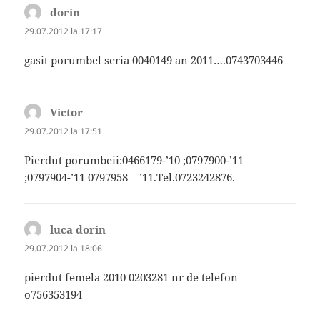
dorin
spune:
29.07.2012 la 17:17
gasit porumbel seria 0040149 an 2011….0743703446
Victor
spune:
29.07.2012 la 17:51
Pierdut porumbeii:0466179-’10 ;0797900-’11
;0797904-’11 0797958 – ’11.Tel.0723242876.
luca dorin
spune:
29.07.2012 la 18:06
pierdut femela 2010 0203281 nr de telefon
o756353194