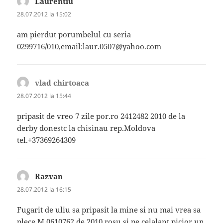
Laurentiu
spune:
28.07.2012 la 15:02
am pierdut porumbelul cu seria
0299716/010,email:laur.0507@yahoo.com
vlad chirtoaca
spune:
28.07.2012 la 15:44
pripasit de vreo 7 zile por.ro 2412482 2010 de la
derby donestc la chisinau rep.Moldova
tel.+37369264309
Razvan
spune:
28.07.2012 la 16:15
Fugarit de uliu sa pripasit la mine si nu mai vrea sa
plece M 0610762 de 2010 rosu si pe celalant picior un