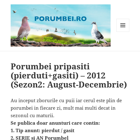
MENIU
ȘI
WIDGET-
Porumbei.ro
URI
Porumbei pripasiti
(pierduti+gasiti) – 2012
(Sezon2: August-Decembrie)
Au inceput zborurile cu puii iar cerul este plin de
porumbei in fiecare zi, mult mai multi decat in
sezonul cu maturii.
Se publica doar anunturi care contin:
1. Tip anunt: pierdut / gasit
2. SERIE si AN Porumbel