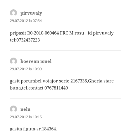
pirvuvaly
spune:
29.07.2012 la 07:54
pripasit R0-2010-060464 FRC M rosu , id pirvuvaly
tel:0732437223
boerean ionel
spune:
29.07.2012 la 10:09
gasit porumbel voiajor serie 2167336,Gherla,stare
buna,tel.contact 0767811449
nelu
spune:
29.07.2012 la 10:15
gasita f.guta-sr.184364.