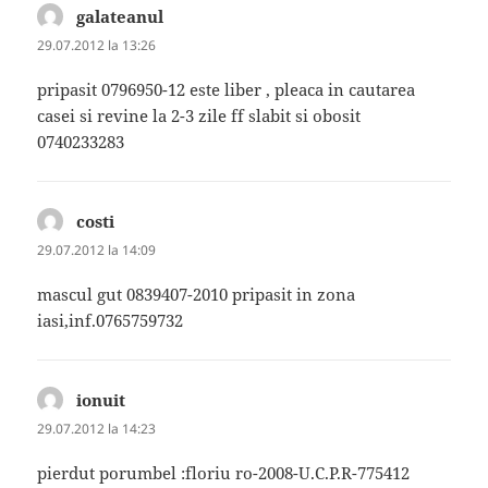
galateanul
spune:
29.07.2012 la 13:26
pripasit 0796950-12 este liber , pleaca in cautarea
casei si revine la 2-3 zile ff slabit si obosit
0740233283
costi
spune:
29.07.2012 la 14:09
mascul gut 0839407-2010 pripasit in zona
iasi,inf.0765759732
ionuit
spune:
29.07.2012 la 14:23
pierdut porumbel :floriu ro-2008-U.C.P.R-775412