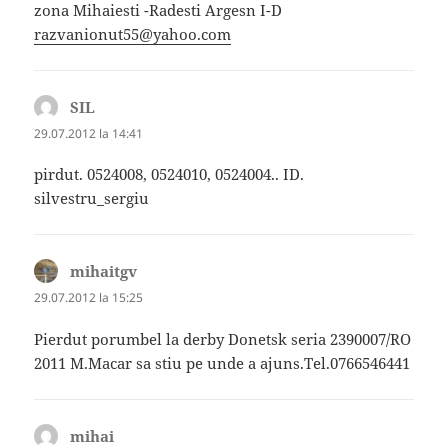
zona Mihaiesti -Radesti Argesn I-D
razvanionut55@yahoo.com
SIL
spune:
29.07.2012 la 14:41
pirdut. 0524008, 0524010, 0524004.. ID.
silvestru_sergiu
mihaitgv
spune:
29.07.2012 la 15:25
Pierdut porumbel la derby Donetsk seria 2390007/RO
2011 M.Macar sa stiu pe unde a ajuns.Tel.0766546441
mihai
spune: