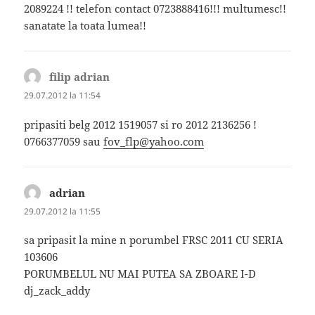
2089224 !! telefon contact 0723888416!!! multumesc!!
sanatate la toata lumea!!
filip adrian
spune:
29.07.2012 la 11:54
pripasiti belg 2012 1519057 si ro 2012 2136256 !
0766377059 sau
fov_flp@yahoo.com
adrian
spune:
29.07.2012 la 11:55
sa pripasit la mine n porumbel FRSC 2011 CU SERIA
103606
PORUMBELUL NU MAI PUTEA SA ZBOARE I-D
dj_zack_addy