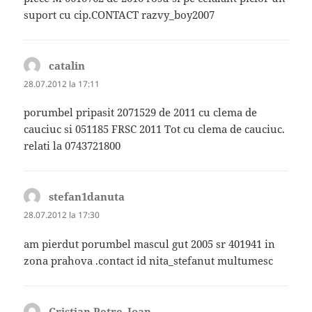
suport cu cip.CONTACT razvy_boy2007
catalin
spune:
28.07.2012 la 17:11
porumbel pripasit 2071529 de 2011 cu clema de
cauciuc si 051185 FRSC 2011 Tot cu clema de cauciuc.
relati la 0743721800
stefan1danuta
spune:
28.07.2012 la 17:30
am pierdut porumbel mascul gut 2005 sr 401941 in
zona prahova .contact id nita_stefanut multumesc
Cristian Petre_Ioan
spune: