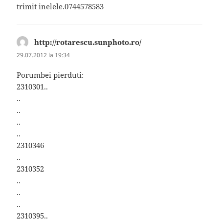
trimit inelele.0744578583
http://rotarescu.sunphoto.ro/
spune:
29.07.2012 la 19:34
Porumbei pierduti:
2310301..
..
..
..
..
2310346
..
2310352
..
..
..
2310395..