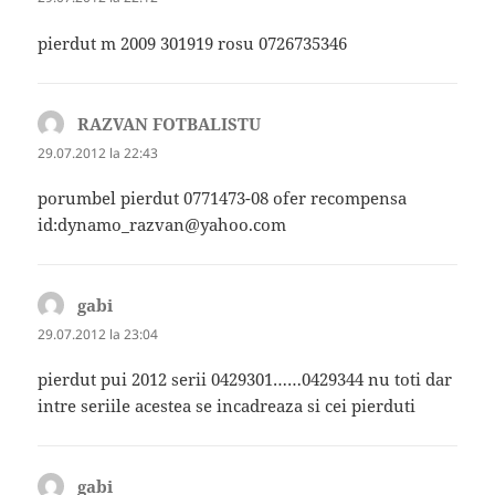
pierdut m 2009 301919 rosu 0726735346
RAZVAN FOTBALISTU
spune:
29.07.2012 la 22:43
porumbel pierdut 0771473-08 ofer recompensa
id:dynamo_razvan@yahoo.com
gabi
spune:
29.07.2012 la 23:04
pierdut pui 2012 serii 0429301……0429344 nu toti dar
intre seriile acestea se incadreaza si cei pierduti
gabi
spune: