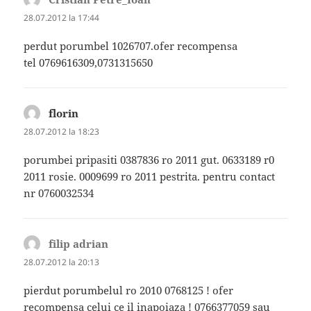
28.07.2012 la 17:44
perdut porumbel 1026707.ofer recompensa
tel 0769616309,0731315650
florin
spune:
28.07.2012 la 18:23
porumbei pripasiti 0387836 ro 2011 gut. 0633189 r0
2011 rosie. 0009699 ro 2011 pestrita. pentru contact
nr 0760032534
filip adrian
spune:
28.07.2012 la 20:13
pierdut porumbelul ro 2010 0768125 ! ofer
recompensa celui ce il inapoiaza ! 0766377059 sau