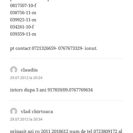
0817507-10-f
038756-11-m
039925-11-m
034261-10-f
039359-11-m
pt contact 0721326659- 0767673329- ionut.
claudiu
spune:
29.07.2012 la 20:24
intors dupa 3 ani 917859/09.0767769634
vlad chirtoaca
spune:
29.07.2012 la 20:34
pripasit azi ro 2011 2018612 num de tel 0723809172 al