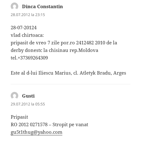
Dinca Constantin
spune:
28.07.2012 la 23:15
28-07-20124
vlad chirtoaca:
pripasit de vreo 7 zile por.ro 2412482 2010 de la
derby donestc la chisinau rep.Moldova
tel.+37369264309
Este al d-lui Iliescu Marius, cl. Atletyk Bradu, Arges
Gusti
spune:
29.07.2012 la 05:55
Pripasit
RO 2012 0271578 – Stropit pe vanat
gu5t1thug@yahoo.com