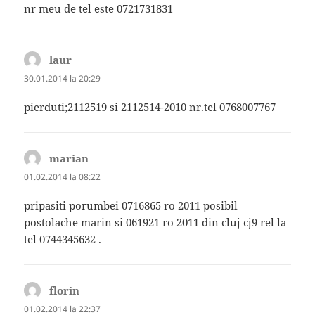
nr meu de tel este 0721731831
laur
spune:
30.01.2014 la 20:29
pierduti;2112519 si 2112514-2010 nr.tel 0768007767
marian
spune:
01.02.2014 la 08:22
pripasiti porumbei 0716865 ro 2011 posibil
postolache marin si 061921 ro 2011 din cluj cj9 rel la
tel 0744345632 .
florin
spune:
01.02.2014 la 22:37