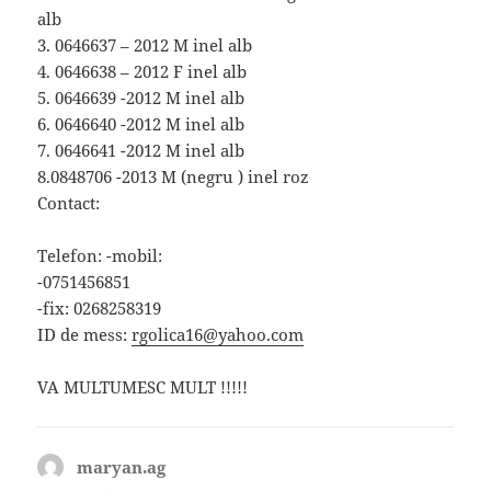
alb
3. 0646637 – 2012 M inel alb
4. 0646638 – 2012 F inel alb
5. 0646639 -2012 M inel alb
6. 0646640 -2012 M inel alb
7. 0646641 -2012 M inel alb
8.0848706 -2013 M (negru ) inel roz
Contact:
Telefon: -mobil:
-0751456851
-fix: 0268258319
ID de mess:
rgolica16@yahoo.com
VA MULTUMESC MULT !!!!!
maryan.ag
spune: