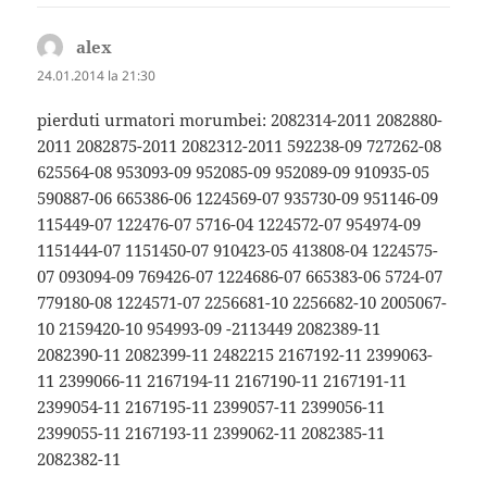
alex
spune:
24.01.2014 la 21:30
pierduti urmatori morumbei: 2082314-2011 2082880-
2011 2082875-2011 2082312-2011 592238-09 727262-08
625564-08 953093-09 952085-09 952089-09 910935-05
590887-06 665386-06 1224569-07 935730-09 951146-09
115449-07 122476-07 5716-04 1224572-07 954974-09
1151444-07 1151450-07 910423-05 413808-04 1224575-
07 093094-09 769426-07 1224686-07 665383-06 5724-07
779180-08 1224571-07 2256681-10 2256682-10 2005067-
10 2159420-10 954993-09 -2113449 2082389-11
2082390-11 2082399-11 2482215 2167192-11 2399063-
11 2399066-11 2167194-11 2167190-11 2167191-11
2399054-11 2167195-11 2399057-11 2399056-11
2399055-11 2167193-11 2399062-11 2082385-11
2082382-11