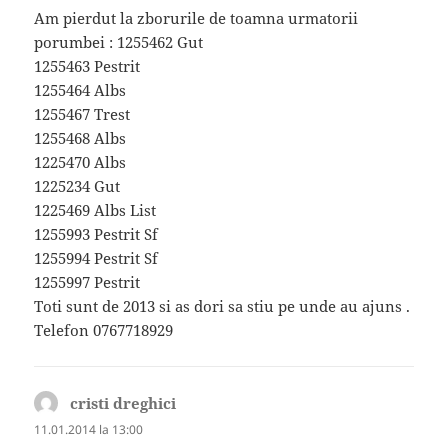
Am pierdut la zborurile de toamna urmatorii
porumbei : 1255462 Gut
1255463 Pestrit
1255464 Albs
1255467 Trest
1255468 Albs
1225470 Albs
1225234 Gut
1225469 Albs List
1255993 Pestrit Sf
1255994 Pestrit Sf
1255997 Pestrit
Toti sunt de 2013 si as dori sa stiu pe unde au ajuns .
Telefon 0767718929
cristi dreghici
spune:
11.01.2014 la 13:00