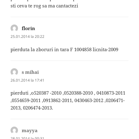
sti ceva te rog sa ma cantactezi
florin
spune:
25.01.2014 la 20:22
pierduta la zboruri in tara F 1004858 licnita-2009
s mihai
spune:
26.01.2014 la 17:41
pierduti ,o520387 -2010 ,0520388-2010 , 0410873-2011
,0554659-2011 ,0913862-2011, 0430463-2012 ,0206471-
2013, 0206474-2013.
mayya
spune:
28.01.2014 la 00:31