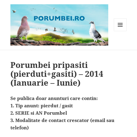
MENIU
ȘI
WIDGET-
Porumbei.ro
URI
Porumbei pripasiti
(pierduti+gasiti) – 2014
(Ianuarie – Iunie)
Se publica doar anunturi care contin:
1. Tip anunt: pierdut / gasit
2. SERIE si AN Porumbel
3. Modalitate de contact crescator (email sau
telefon)