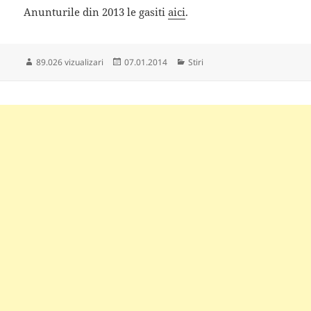
Anunturile din 2013 le gasiti
aici
.
Publicat
Categorii
89.026 vizualizari
07.01.2014
Stiri
pe