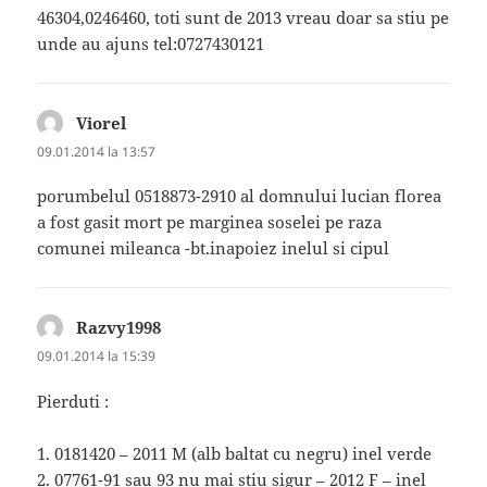
46304,0246460, toti sunt de 2013 vreau doar sa stiu pe
unde au ajuns tel:0727430121
Viorel
spune:
09.01.2014 la 13:57
porumbelul 0518873-2910 al domnului lucian florea
a fost gasit mort pe marginea soselei pe raza
comunei mileanca -bt.inapoiez inelul si cipul
Razvy1998
spune:
09.01.2014 la 15:39
Pierduti :
1. 0181420 – 2011 M (alb baltat cu negru) inel verde
2. 07761-91 sau 93 nu mai stiu sigur – 2012 F – inel