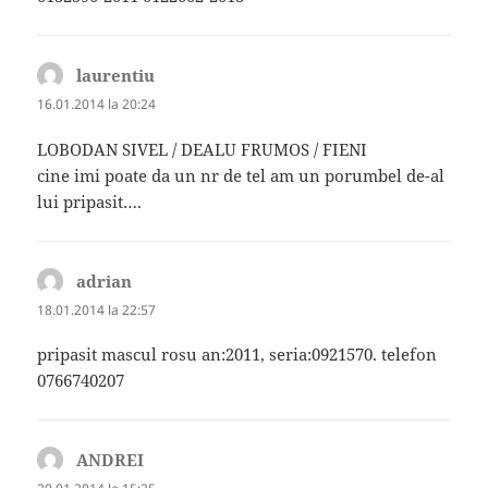
laurentiu
spune:
16.01.2014 la 20:24
LOBODAN SIVEL / DEALU FRUMOS / FIENI
cine imi poate da un nr de tel am un porumbel de-al
lui pripasit….
adrian
spune:
18.01.2014 la 22:57
pripasit mascul rosu an:2011, seria:0921570. telefon
0766740207
ANDREI
spune: