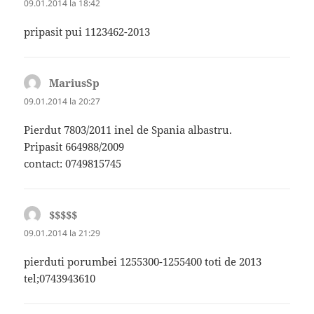
09.01.2014 la 18:42
pripasit pui 1123462-2013
MariusSp
spune:
09.01.2014 la 20:27
Pierdut 7803/2011 inel de Spania albastru.
Pripasit 664988/2009
contact: 0749815745
$$$$$
spune:
09.01.2014 la 21:29
pierduti porumbei 1255300-1255400 toti de 2013
tel;0743943610