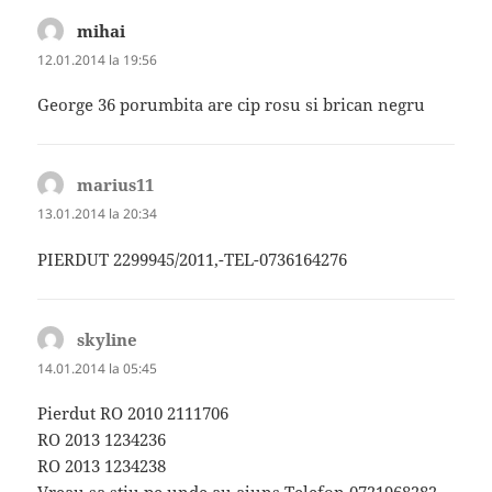
mihai
spune:
12.01.2014 la 19:56
George 36 porumbita are cip rosu si brican negru
marius11
spune:
13.01.2014 la 20:34
PIERDUT 2299945/2011,-TEL-0736164276
skyline
spune:
14.01.2014 la 05:45
Pierdut RO 2010 2111706
RO 2013 1234236
RO 2013 1234238
Vreau sa stiu pe unde au ajuns.Telefon 0721968282