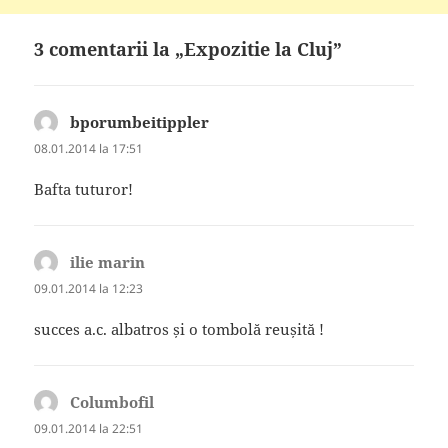
3 comentarii la „Expozitie la Cluj”
bporumbeitippler
spune:
08.01.2014 la 17:51
Bafta tuturor!
ilie marin
spune:
09.01.2014 la 12:23
succes a.c. albatros și o tombolă reușită !
Columbofil
spune:
09.01.2014 la 22:51