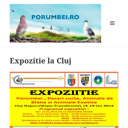
MENIU
ȘI
WIDGET-
Porumbei.ro
URI
Expozitie la Cluj