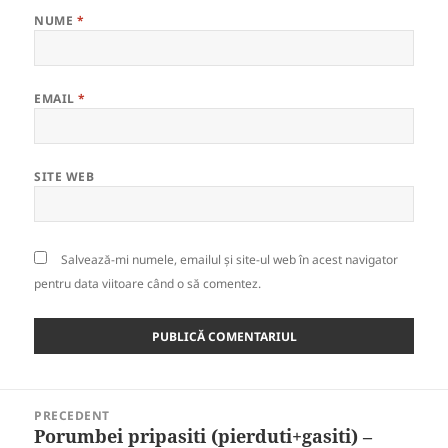
NUME
*
EMAIL
*
SITE WEB
Salvează-mi numele, emailul și site-ul web în acest navigator
pentru data viitoare când o să comentez.
Navigare
PRECEDENT
în
Porumbei pripasiti (pierduti+gasiti) –
Articolul