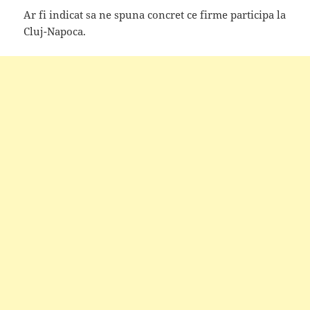
Ar fi indicat sa ne spuna concret ce firme participa la
Cluj-Napoca.