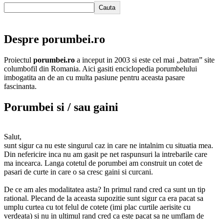
Cauta
Despre porumbei.ro
Proiectul
porumbei.ro
a inceput in 2003 si este cel mai „batran” site
columbofil din Romania. Aici gasiti enciclopedia porumbelului
imbogatita an de an cu multa pasiune pentru aceasta pasare
fascinanta.
Porumbei si / sau gaini
Salut,
sunt sigur ca nu este singurul caz in care ne intalnim cu situatia mea.
Din nefericire inca nu am gasit pe net raspunsuri la intrebarile care
ma incearca. Langa cotetul de porumbei am construit un cotet de
pasari de curte in care o sa cresc gaini si curcani.
De ce am ales modalitatea asta? In primul rand cred ca sunt un tip
rational. Plecand de la aceasta supozitie sunt sigur ca era pacat sa
umplu curtea cu tot felul de cotete (imi plac curtile aerisite cu
verdeata) si nu in ultimul rand cred ca este pacat sa ne umflam de