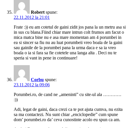
Robert
spune:
22.11.2012 la 21:01
Frate :)) eu am cotetul de gaini zidit jos pana la un metru asa si
in sus cu blana.Fiind chiar mare intrun colt frumos am facut o
mica matca bine nu e asa mare momentan am 4 porumbei in
ea si sincer sa fiu nu au luat porumbeii vreo boala de la gaini
sau gainile de la porumbei pana la urma daca e sa ia vreo
boala o ia si fara sa fie cotetele una langa alta . Deci nu te
speria si vant in pene in continuare!
Corbu
spune:
23.11.2012 la 09:06
Porumbei.ro, de cand ne „ameninti” cu site-ul ala …………
:))
Adi, legat de gaini, daca crezi ca te pot ajuta cumva, nu ezita
sa ma contactezi. Nu sunt chiar „enciclopedie” cum spune
dom’ porumbei.ro da’ ceva cunostinte acolo eu spun ca am.