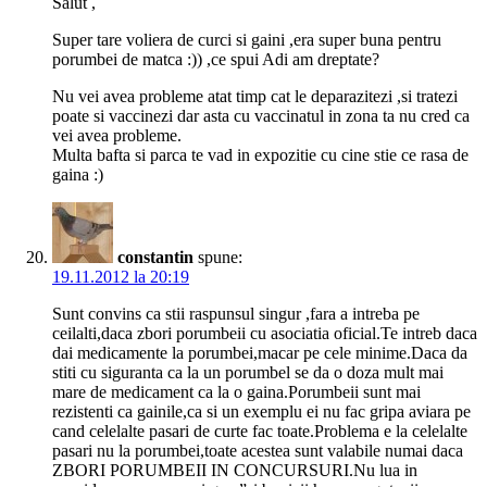
Salut ,
Super tare voliera de curci si gaini ,era super buna pentru
porumbei de matca :)) ,ce spui Adi am dreptate?
Nu vei avea probleme atat timp cat le deparazitezi ,si tratezi
poate si vaccinezi dar asta cu vaccinatul in zona ta nu cred ca
vei avea probleme.
Multa bafta si parca te vad in expozitie cu cine stie ce rasa de
gaina :)
constantin
spune:
19.11.2012 la 20:19
Sunt convins ca stii raspunsul singur ,fara a intreba pe
ceilalti,daca zbori porumbeii cu asociatia oficial.Te intreb daca
dai medicamente la porumbei,macar pe cele minime.Daca da
stiti cu siguranta ca la un porumbel se da o doza mult mai
mare de medicament ca la o gaina.Porumbeii sunt mai
rezistenti ca gainile,ca si un exemplu ei nu fac gripa aviara pe
cand celelalte pasari de curte fac toate.Problema e la celelalte
pasari nu la porumbei,toate acestea sunt valabile numai daca
ZBORI PORUMBEII IN CONCURSURI.Nu lua in