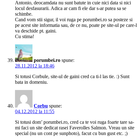
Antonio, deocamdata nu sunt batute in cuie nici data si nici
locul desfasurarii. Adica ar cam fi ele dar s-ar putea sa se
schimbe.
Cand vom stii sigur, il voi ruga pe porumbei.ro sa posteze si
pe acest site informatia sau, de ce nu, poate pe site-ul pe care-l
va deschide pt. gaini.
Cu stima!
porumbei.ro
spune:
28.11.2012 la 18:46
Si totusi Corbule, site-ul de gaini cred ca ti-l las tie. :) Sunt
bata in domeniu.
Corbu
spune:
04.12.2012 la 11:55
Si totusi dom’ porumbei.ro, cred ca te voi ruga foarte tare sa-
mi faci un site dedicat rasei Faverolles Salmon. Vreau un site
special (nu un cont pe sunphoto), facut cu bun gust etc. ;)