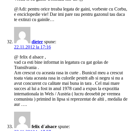
@Adi: pentru orice treaba legata de gaini, vorbeste cu Corbu,
e enciclopedie vie! Dar imi pare rau pentru gazonul tau daca
te extinzi cu gainile…
dieter
spune:
22.11.2012 la 17:16
@ felix d alsace ,
vad ca esti bine informat in legatura cu gat golas de
Transilvania .
Am crescut cu aceasta rasa in curte . Bunicul meu a crescut
toata viata aceasta rasa in culorile pestrit alb si negru si nu a
avut concurent cu calitate mai buna in tara . Cel mai mare
succes al lui a fost in anul 1978 cand a expus la expozitia
internationala in Wels / Austria ( lucru deosebit pe vremea
comunista ) primind in lipsa si reprezentat de altii , medalia de
aur ….
felix d`alsace
spune: