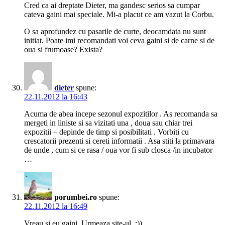
Cred ca ai dreptate Dieter, ma gandesc serios sa cumpar
cateva gaini mai speciale. Mi-a placut ce am vazut la Corbu.
O sa aprofundez cu pasarile de curte, deocamdata nu sunt
initiat. Poate imi recomandati voi ceva gaini si de carne si de
oua si frumoase? Exista?
dieter
spune:
22.11.2012 la 16:43
Acuma de abea incepe sezonul expozitilor . As recomanda sa
mergeti in liniste si sa vizitati una , doua sau chiar trei
expozitii – depinde de timp si posibilitati . Vorbiti cu
crescatorii prezenti si cereti informatii . Asa stiti la primavara
de unde , cum si ce rasa / oua vor fi sub closca /in incubator
…
porumbei.ro
spune:
22.11.2012 la 16:49
Vreau si eu gaini. Urmeaza site-ul. :))