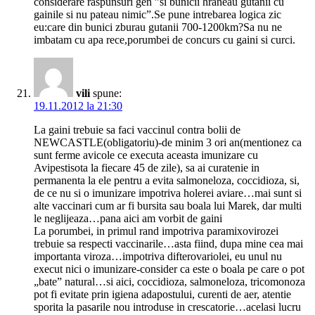
considerare raspunsuri gen ”si bunicii hraneau gutanii cu
gainile si nu pateau nimic”.Se pune intrebarea logica zic
eu:care din bunici zburau gutanii 700-1200km?Sa nu ne
imbatam cu apa rece,porumbei de concurs cu gaini si curci.
vili
spune:
19.11.2012 la 21:30
La gaini trebuie sa faci vaccinul contra bolii de
NEWCASTLE(obligatoriu)-de minim 3 ori an(mentionez ca
sunt ferme avicole ce executa aceasta imunizare cu
Avipestisota la fiecare 45 de zile), sa ai curatenie in
permanenta la ele pentru a evita salmoneloza, coccidioza, si,
de ce nu si o imunizare impotriva holerei aviare…mai sunt si
alte vaccinari cum ar fi bursita sau boala lui Marek, dar multi
le neglijeaza…pana aici am vorbit de gaini
La porumbei, in primul rand impotriva paramixovirozei
trebuie sa respecti vaccinarile…asta fiind, dupa mine cea mai
importanta viroza…impotriva difterovariolei, eu unul nu
execut nici o imunizare-consider ca este o boala pe care o pot
„bate” natural…si aici, coccidioza, salmoneloza, tricomonoza
pot fi evitate prin igiena adapostului, curenti de aer, atentie
sporita la pasarile nou introduse in crescatorie…acelasi lucru