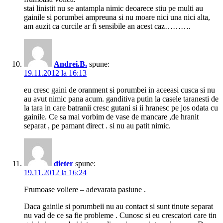
stai linistit nu se antampla nimic deoarece stiu pe multi au
gainile si porumbei ampreuna si nu moare nici una nici alta,
am auzit ca curcile ar fi sensibile an acest caz……….
Andrei.B.
spune:
19.11.2012 la 16:13
eu cresc gaini de oranment si porumbei in aceeasi cusca si nu
au avut nimic pana acum. ganditiva putin la casele taranesti de
la tara in care batranii cresc gutani si ii hranesc pe jos odata cu
gainile. Ce sa mai vorbim de vase de mancare ,de hranit
separat , pe pamant direct . si nu au patit nimic.
dieter
spune:
19.11.2012 la 16:24
Frumoase voliere – adevarata pasiune .
Daca gainile si porumbeii nu au contact si sunt tinute separat
nu vad de ce sa fie probleme . Cunosc si eu crescatori care tin