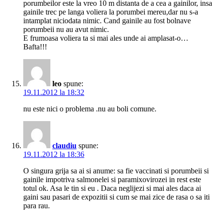
porumbeilor este la vreo 10 m distanta de a cea a gainilor, insa
gainile trec pe langa voliera la porumbei mereu,dar nu s-a
intamplat niciodata nimic. Cand gainile au fost bolnave
porumbeii nu au avut nimic.
E frumoasa voliera ta si mai ales unde ai amplasat-o…
Bafta!!!
leo
spune:
19.11.2012 la 18:32
nu este nici o problema .nu au boli comune.
claudiu
spune:
19.11.2012 la 18:36
O singura grija sa ai si anume: sa fie vaccinati si porumbeii si
gainile impotriva salmonelei si paramixovirozei in rest este
totul ok. Asa le tin si eu . Daca neglijezi si mai ales daca ai
gaini sau pasari de expozitii si cum se mai zice de rasa o sa iti
para rau.