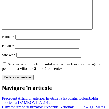
Nume
*
Email
*
Site web
Salvează-mi numele, emailul și site-ul web în acest navigator
pentru data viitoare când o să comentez.
Navigare în articole
Precedent
Articolul anterior:
Invitatie la Expozitia Columbofila
Judeteana DAMBOVITA 2012
Următor
Articolul următor:
Expozitia Nationala FCPR – Tg. Mures