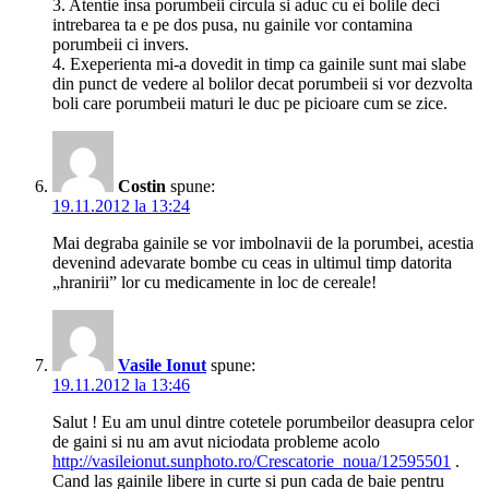
3. Atentie insa porumbeii circula si aduc cu ei bolile deci
intrebarea ta e pe dos pusa, nu gainile vor contamina
porumbeii ci invers.
4. Exeperienta mi-a dovedit in timp ca gainile sunt mai slabe
din punct de vedere al bolilor decat porumbeii si vor dezvolta
boli care porumbeii maturi le duc pe picioare cum se zice.
Costin
spune:
19.11.2012 la 13:24
Mai degraba gainile se vor imbolnavii de la porumbei, acestia
devenind adevarate bombe cu ceas in ultimul timp datorita
„hranirii” lor cu medicamente in loc de cereale!
Vasile Ionut
spune:
19.11.2012 la 13:46
Salut ! Eu am unul dintre cotetele porumbeilor deasupra celor
de gaini si nu am avut niciodata probleme acolo
http://vasileionut.sunphoto.ro/Crescatorie_noua/12595501
.
Cand las gainile libere in curte si pun cada de baie pentru