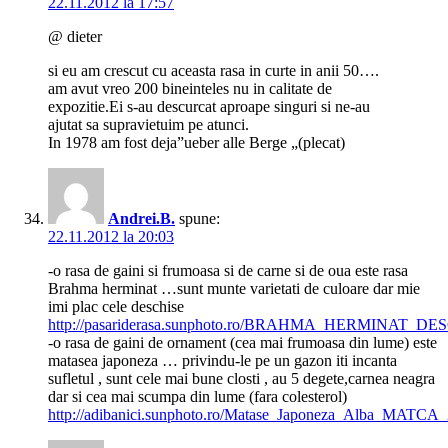
22.11.2012 la 17:57
@ dieter
si eu am crescut cu aceasta rasa in curte in anii 50….
am avut vreo 200 bineinteles nu in calitate de
expozitie.Ei s-au descurcat aproape singuri si ne-au
ajutat sa supravietuim pe atunci.
In 1978 am fost deja”ueber alle Berge „(plecat)
Andrei.B.
spune:
22.11.2012 la 20:03
-o rasa de gaini si frumoasa si de carne si de oua este rasa
Brahma herminat …sunt munte varietati de culoare dar mie
imi plac cele deschise
http://pasariderasa.sunphoto.ro/BRAHMA_HERMINAT_DE
-o rasa de gaini de ornament (cea mai frumoasa din lume) este
matasea japoneza … privindu-le pe un gazon iti incanta
sufletul , sunt cele mai bune closti , au 5 degete,carnea neagra
dar si cea mai scumpa din lume (fara colesterol)
http://adibanici.sunphoto.ro/Matase_Japoneza_Alba_MATCA