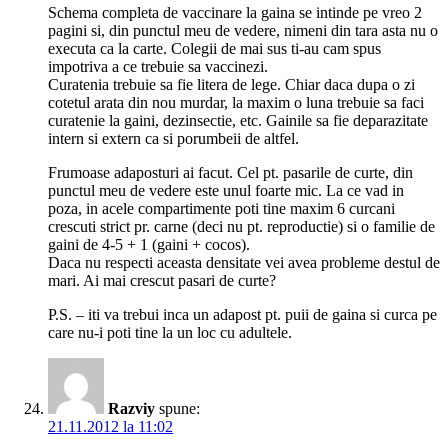
Schema completa de vaccinare la gaina se intinde pe vreo 2
pagini si, din punctul meu de vedere, nimeni din tara asta nu o
executa ca la carte. Colegii de mai sus ti-au cam spus
impotriva a ce trebuie sa vaccinezi.
Curatenia trebuie sa fie litera de lege. Chiar daca dupa o zi
cotetul arata din nou murdar, la maxim o luna trebuie sa faci
curatenie la gaini, dezinsectie, etc. Gainile sa fie deparazitate
intern si extern ca si porumbeii de altfel.
Frumoase adaposturi ai facut. Cel pt. pasarile de curte, din
punctul meu de vedere este unul foarte mic. La ce vad in
poza, in acele compartimente poti tine maxim 6 curcani
crescuti strict pr. carne (deci nu pt. reproductie) si o familie de
gaini de 4-5 + 1 (gaini + cocos).
Daca nu respecti aceasta densitate vei avea probleme destul de
mari. Ai mai crescut pasari de curte?
P.S. – iti va trebui inca un adapost pt. puii de gaina si curca pe
care nu-i poti tine la un loc cu adultele.
Razviy
spune:
21.11.2012 la 11:02