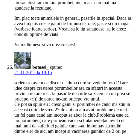
tin sanatosi raman fara prumbei, nici macar nu mai ma
gandesc la rezultate.
Imi plac toate animalele in general, pasarile in special. Daca as
avea timp as creste gaini de frumusete, rate, gaste si un magar
(vorbesc foarte serios). Vreau sa le tin sanatoase, sa le creez
conditii optime de viata.
Va multumesc si va urez succes!
botosel_
spune:
21.11.2012 la 19:15
scriem sa avem ce discuta…dupa cum se vede in foto Dl are
idee despre cresterea porumbeilor asa ca sfaturi in aceasta
privinta nu are rost. la pasarile de curte sa zicem ca nu prea se
pricepe.>::)) de parca ne-am pricepe vre unul.
Ce pot sa spun eu : cresc gaini si porumbei de cand ma stiu in
aceeasi curte de vreo 25 de ani nu am avut probleme de nici
un fel pana cand am inceput sa zbor la club.Problema este ca
nu porumbei ( care primeau vacin si tratamente)au avut cel
mai mult de suferit ci gainile care s-au imbolnavit..(multe
dintre ele) de aici am incept si vacinarea gainilor de 2 ori pe