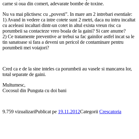
carne si oua din comert, adevarate bombe de toxine.
Nu va mai plictisesc cu „povesti”. In mare am 2 intrebari esentiale:
1) Avand in vedere ca intre cotete sunt 2 metri, daca nu intru incaltat
cu aceleasi incaltari dintr-un cotet in altul exista vreun risc ca
porumbeii sa contacteze vreo boala de la gaini? Si care anume?
2) Ce tratamente preventive ar trebui sa fac gainilor astfel incat sa le
tin sanatoase si fara a deveni un pericol de contaminare pentru
porumbeii mei voiajori?
Cred ca e de la sine inteles ca porumbeii au vasele si mancarea lor,
total separate de gaini.
Multumesc,
Cocosul din Punguta cu doi bani
9.759 vizualizari
Publicat pe
19.11.2012
Categorii
Crescatoria