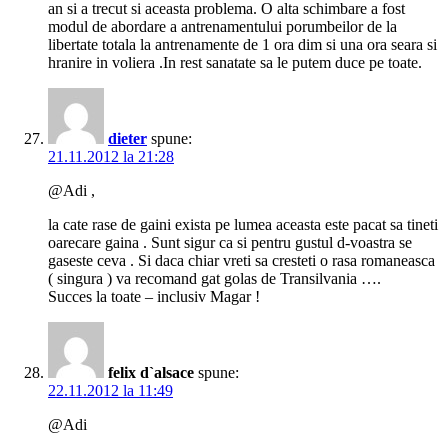
an si a trecut si aceasta problema. O alta schimbare a fost
modul de abordare a antrenamentului porumbeilor de la
libertate totala la antrenamente de 1 ora dim si una ora seara si
hranire in voliera .In rest sanatate sa le putem duce pe toate.
dieter
spune:
21.11.2012 la 21:28
@Adi ,
la cate rase de gaini exista pe lumea aceasta este pacat sa tineti
oarecare gaina . Sunt sigur ca si pentru gustul d-voastra se
gaseste ceva . Si daca chiar vreti sa cresteti o rasa romaneasca
( singura ) va recomand gat golas de Transilvania ….
Succes la toate – inclusiv Magar !
felix d`alsace
spune:
22.11.2012 la 11:49
@Adi