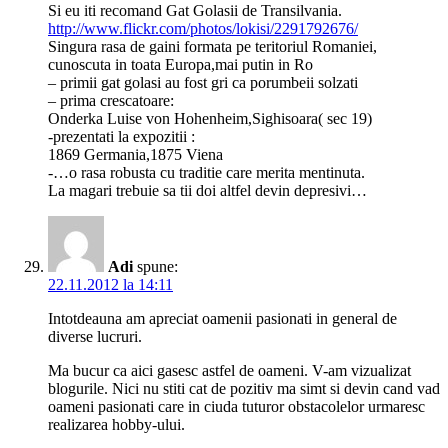
Si eu iti recomand Gat Golasii de Transilvania.
http://www.flickr.com/photos/lokisi/2291792676/
Singura rasa de gaini formata pe teritoriul Romaniei,
cunoscuta in toata Europa,mai putin in Ro
– primii gat golasi au fost gri ca porumbeii solzati
– prima crescatoare:
Onderka Luise von Hohenheim,Sighisoara( sec 19)
-prezentati la expozitii :
1869 Germania,1875 Viena
-…o rasa robusta cu traditie care merita mentinuta.
La magari trebuie sa tii doi altfel devin depresivi…
Adi
spune:
22.11.2012 la 14:11
Intotdeauna am apreciat oamenii pasionati in general de
diverse lucruri.
Ma bucur ca aici gasesc astfel de oameni. V-am vizualizat
blogurile. Nici nu stiti cat de pozitiv ma simt si devin cand vad
oameni pasionati care in ciuda tuturor obstacolelor urmaresc
realizarea hobby-ului.