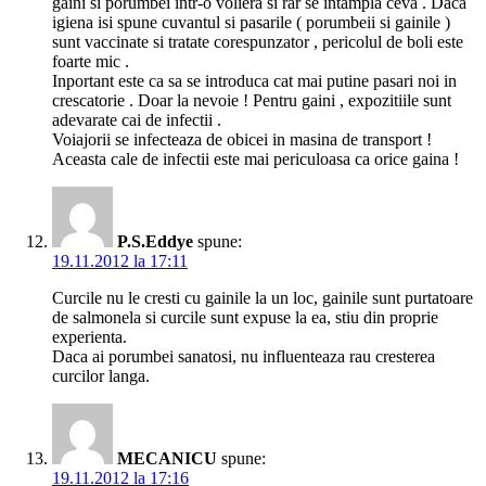
gaini si porumbei intr-o voliera si rar se intampla ceva . Daca
igiena isi spune cuvantul si pasarile ( porumbeii si gainile )
sunt vaccinate si tratate corespunzator , pericolul de boli este
foarte mic .
Inportant este ca sa se introduca cat mai putine pasari noi in
crescatorie . Doar la nevoie ! Pentru gaini , expozitiile sunt
adevarate cai de infectii .
Voiajorii se infecteaza de obicei in masina de transport !
Aceasta cale de infectii este mai periculoasa ca orice gaina !
P.S.Eddye
spune:
19.11.2012 la 17:11
Curcile nu le cresti cu gainile la un loc, gainile sunt purtatoare
de salmonela si curcile sunt expuse la ea, stiu din proprie
experienta.
Daca ai porumbei sanatosi, nu influenteaza rau cresterea
curcilor langa.
MECANICU
spune:
19.11.2012 la 17:16