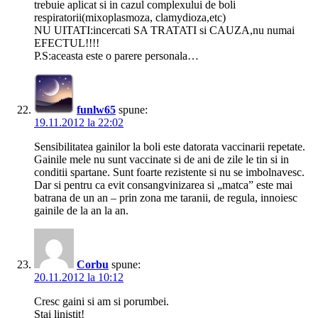
trebuie aplicat si in cazul complexului de boli
respiratorii(mixoplasmoza, clamydioza,etc)
NU UITATI:incercati SA TRATATI si CAUZA,nu numai
EFECTUL!!!!
P.S:aceasta este o parere personala…
funlw65
spune:
19.11.2012 la 22:02
Sensibilitatea gainilor la boli este datorata vaccinarii repetate.
Gainile mele nu sunt vaccinate si de ani de zile le tin si in
conditii spartane. Sunt foarte rezistente si nu se imbolnavesc.
Dar si pentru ca evit consangvinizarea si „matca” este mai
batrana de un an – prin zona me taranii, de regula, innoiesc
gainile de la an la an.
Corbu
spune:
20.11.2012 la 10:12
Cresc gaini si am si porumbei.
Stai linistit!