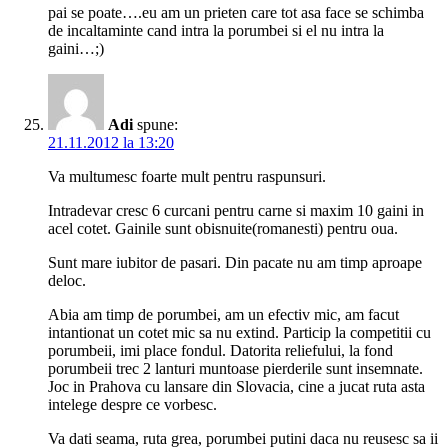
pai se poate….eu am un prieten care tot asa face se schimba
de incaltaminte cand intra la porumbei si el nu intra la
gaini…;)
Adi
spune:
21.11.2012 la 13:20
Va multumesc foarte mult pentru raspunsuri.
Intradevar cresc 6 curcani pentru carne si maxim 10 gaini in
acel cotet. Gainile sunt obisnuite(romanesti) pentru oua.
Sunt mare iubitor de pasari. Din pacate nu am timp aproape
deloc.
Abia am timp de porumbei, am un efectiv mic, am facut
intantionat un cotet mic sa nu extind. Particip la competitii cu
porumbeii, imi place fondul. Datorita reliefului, la fond
porumbeii trec 2 lanturi muntoase pierderile sunt insemnate.
Joc in Prahova cu lansare din Slovacia, cine a jucat ruta asta
intelege despre ce vorbesc.
Va dati seama, ruta grea, porumbei putini daca nu reusesc sa ii