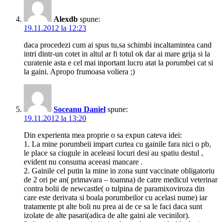
Alexdb
spune:
19.11.2012 la 12:23
daca procedezi cum ai spus tu,sa schimbi incaltamintea cand
intri dintr-un cotet in altul ar fi totul ok dar ai mare grija si la
curatenie asta e cel mai inportant lucru atat la porumbei cat si
la gaini. Apropo frumoasa voliera ;)
Soceanu Daniel
spune:
19.11.2012 la 13:20
Din experienta mea proprie o sa expun cateva idei:
1. La mine porumbeii impart curtea cu gainile fara nici o pb,
le place sa ciugule in aceleasi locuri desi au spatiu destul ,
evident nu consuma aceeasi mancare .
2. Gainile cel putin la mine in zona sunt vaccinate obligatoriu
de 2 ori pe an( primavara – toamna) de catre medicul veterinar
contra bolii de newcastle( o tulpina de paramixoviroza din
care este derivata si boala porumbeilor cu acelasi nume) iar
tratamente pt alte boli nu prea ai de ce sa le faci daca sunt
izolate de alte pasari(adica de alte gaini ale vecinilor).