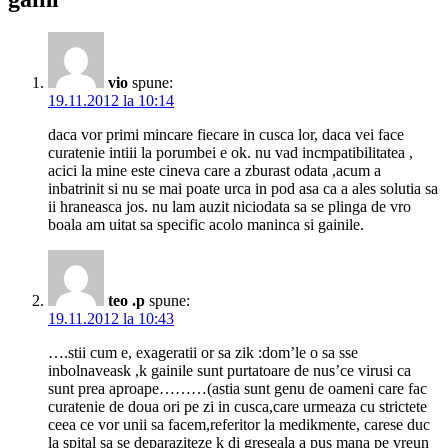
vio
spune:
19.11.2012 la 10:14
daca vor primi mincare fiecare in cusca lor, daca vei face
curatenie intiii la porumbei e ok. nu vad incmpatibilitatea ,
acici la mine este cineva care a zburast odata ,acum a
inbatrinit si nu se mai poate urca in pod asa ca a ales solutia sa
ii hraneasca jos. nu lam auzit niciodata sa se plinga de vro
boala am uitat sa specific acolo maninca si gainile.
teo .p
spune:
19.11.2012 la 10:43
….stii cum e, exageratii or sa zik :dom’le o sa sse
inbolnaveask ,k gainile sunt purtatoare de nus’ce virusi ca
sunt prea aproape………(astia sunt genu de oameni care fac
curatenie de doua ori pe zi in cusca,care urmeaza cu strictete
ceea ce vor unii sa facem,referitor la medikmente, carese duc
la spital sa se deparaziteze k di greseala a pus mana pe vreun