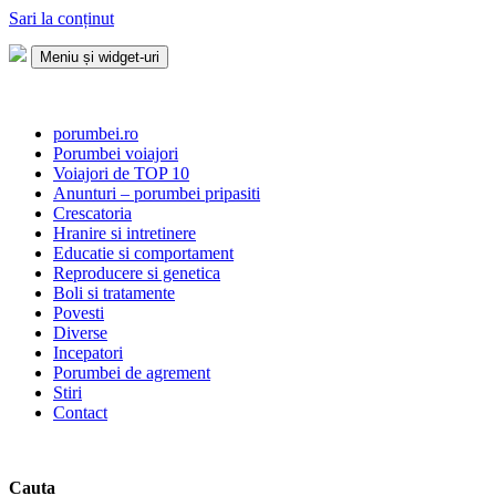
Sari la conținut
Meniu și widget-uri
Porumbei.ro
Enciclopedia porumbelului
porumbei.ro
Porumbei voiajori
Voiajori de TOP 10
Anunturi – porumbei pripasiti
Crescatoria
Hranire si intretinere
Educatie si comportament
Reproducere si genetica
Boli si tratamente
Povesti
Diverse
Incepatori
Porumbei de agrement
Stiri
Contact
Cauta