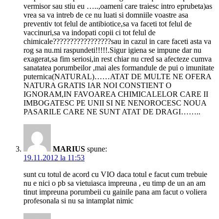
vermisor sau stiu eu …..,oameni care traiesc intro eprubeta)as
vrea sa va intreb de ce nu luati si domniile voastre asa
preventiv tot felul de antibiotice,sa va faceti tot felul de
vaccinuri,sa va indopati copii ci tot felul de
chimicale?????????????????sau in cazul in care faceti asta va
rog sa nu.mi raspundeti!!!!!.Sigur igiena se impune dar nu
exagerat,sa fim seriosi,in rest chiar nu cred sa afecteze cumva
sanatatea porumbeilor ,mai ales formandule de pui o imunitate
puternica(NATURAL)……ATAT DE MULTE NE OFERA
NATURA GRATIS IAR NOI CONSTIENT O
IGNORAM,IN FAVOAREA CHIMICALELOR CARE II
IMBOGATESC PE UNII SI NE NENOROCESC NOUA
PASARILE CARE NE SUNT ATAT DE DRAGI……..
MARIUS
spune:
19.11.2012 la 11:53
sunt cu totul de acord cu VIO daca totul e facut cum trebuie
nu e nici o pb sa vietuiasca impreuna , eu timp de un an am
tinut impreuna porumbeii cu gainile pana am facut o voliera
profesonala si nu sa intamplat nimic