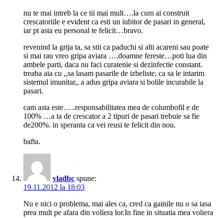
nu te mai intreb la ce tii mai mult….la cum ai construit
crescatoriile e evident ca esti un iubitor de pasari in general,
iar pt asta eu personal te felicit…bravo.
revenind la grija ta, sa stii ca paduchi si alti acareni sau poate
si mai rau vreo gripa aviara ….doamne fereste…poti lua din
ambele parti, daca nu faci curatenie si dezinfectie constant.
treaba aia cu ,,sa lasam pasarile de izbeliste, ca sa le intarim
sistemul imunitar,, a adus gripa aviara si bolile incurabile la
pasari.
cam asta este…..responsabilitatea mea de columbofil e de
100% …a ta de crescator a 2 tipuri de pasari trebuie sa fie
de200%. in speranta ca vei reusi te felicit din nou.
bafta.
vladbc
spune:
19.11.2012 la 18:03
Nu e nici o problema, mai ales ca, cred ca gainile nu o sa iasa
prea mult pe afara din voliera lor.In fine in situatia mea voliera