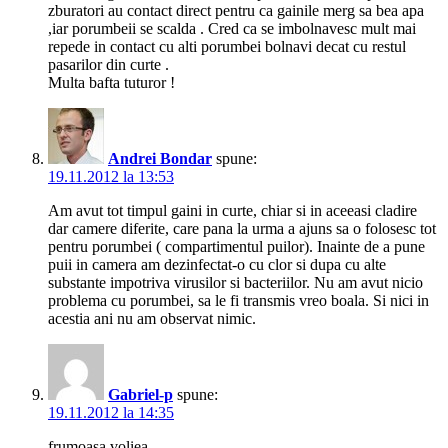
zburatori au contact direct pentru ca gainile merg sa bea apa
,iar porumbeii se scalda . Cred ca se imbolnavesc mult mai
repede in contact cu alti porumbei bolnavi decat cu restul
pasarilor din curte .
Multa bafta tuturor !
Andrei Bondar
spune:
19.11.2012 la 13:53
Am avut tot timpul gaini in curte, chiar si in aceeasi cladire
dar camere diferite, care pana la urma a ajuns sa o folosesc tot
pentru porumbei ( compartimentul puilor). Inainte de a pune
puii in camera am dezinfectat-o cu clor si dupa cu alte
substante impotriva virusilor si bacteriilor. Nu am avut nicio
problema cu porumbei, sa le fi transmis vreo boala. Si nici in
acestia ani nu am observat nimic.
Gabriel-p
spune:
19.11.2012 la 14:35
frumoasa voliea.