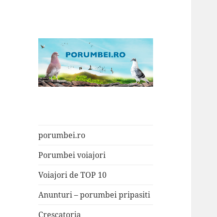
Porumbei.ro
Enciclopedia porumbelului
porumbei.ro
Porumbei voiajori
Voiajori de TOP 10
Anunturi – porumbei pripasiti
Crescatoria