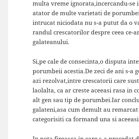
multa vreme ignorata,incercandu-se i
atator de multe varietati de porumbei.
intrucat niciodata nu s-a putut da o 
randul crescatorilor despre ceea ce-a
galateanului.
Si,pe cale de consecinta,o disputa in
porumbeii acestia.De zeci de ani s-a g
azi rezolvat,intre crescatorii care sust
laolalta, ca ar creste aceeasi rasa in c
alt gen sau tip de porumbei.Iar concl
galateni,asa cum demult au remarcat si 
categorisiti ca formand una si aceeasi
In nota fireasca in care s-a procedat de 