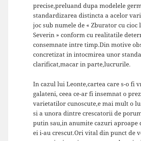
precise,preluand dupa modelele ger
standardizarea distincta a acelor vari
joc sub numele de « Zburator cu cioc l
Severin » conform cu realitatile deter
consemnate intre timp.Din motive obsc
concretizat in intocmirea unor standar
clarificat,macar in parte,lucrurile.
In cazul lui Leonte,cartea care s-o fi
galateni, ceea ce-ar fi insemnat o pre
varietatilor cunoscute,e mai mult o lu
si a unora dintre crescatorii de porum
putin sau,in anumite cazuri aproape 
ei i-au crescut.Ori vital din punct de v