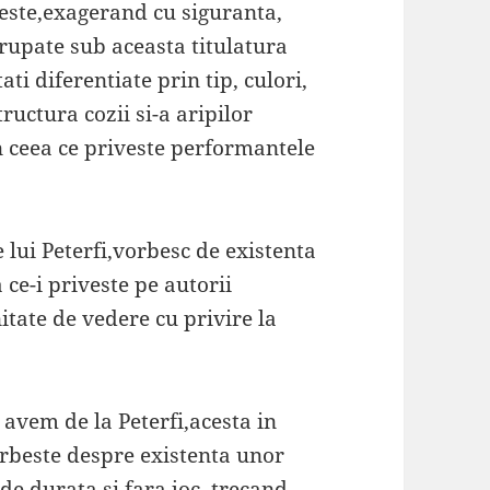
este,exagerand cu siguranta,
rupate sub aceasta titulatura
ti diferentiate prin tip, culori,
ructura cozii si-a aripilor
n ceea ce priveste performantele
 lui Peterfi,vorbesc de existenta
a ce-i priveste pe autorii
itate de vedere cu privire la
avem de la Peterfi,acesta in
orbeste despre existenta unor
 de durata si fara joc ,trecand