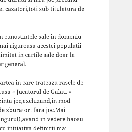
ei cazatori,toti sub titulatura de
rin cunostintele sale in domeniu
mai riguroasa acestei populatii
imitat in cartile sale doar la
er general.
artea in care trateaza rasele de
asa « Jucatorul de Galati »
zinta joc,excluzand,in mod
 de zburatori fara joc.Mai
 singurul),avand in vedere haosul
cu initiativa definirii mai