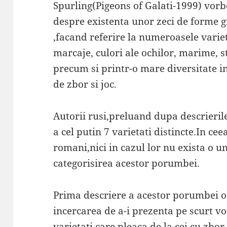
Spurling(Pigeons of Galati-1999) vorb
despre existenta unor zeci de forme g
,facand referire la numeroasele varieta
marcaje, culori ale ochilor, marime, st
precum si printr-o mare diversitate i
de zbor si joc.
Autorii rusi,preluand dupa descrierile
a cel putin 7 varietati distincte.In cee
romani,nici in cazul lor nu exista o un
categorisirea acestor porumbei.
Prima descriere a acestor porumbei o 
incercarea de a-i prezenta pe scurt v
varietati care pleaca de la cei cu zbor