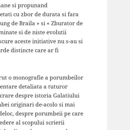
mane si propunand
etati cu zbor de durata si fara
ung de Braila » si « Zburator de
minate si de niste evolutii
ure aceste initiative nu s-au si
de distincte care ar fi
 vrut o monografie a porumbeilor
zentare detaliata a tuturor
crare despre istoria Galatiului
bei originari de-acolo si mai
deloc, despre porumbeii pe care
edere al scopului scrierii