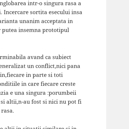
nglobarea intr-o singura rasa a
 Incercare sortita esecului insa
varianta unanim acceptata in
r putea insemna prototipul
terminabila avand ca subiect
eneralizat un conflict,nici pana
in,fiecare in parte si toti
onditiile in care fiecare creste
uzia e una singura :porumbeii
altii,n-au fost si nici nu pot fi
 rasa.
altii in situatii similare si in