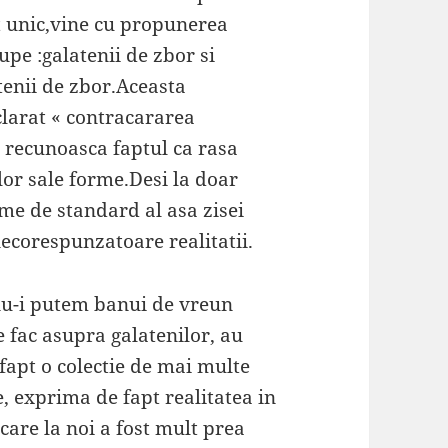
 unic,vine cu propunerea
rupe :galatenii de zbor si
atenii de zbor.Aceasta
clarat « contracararea
sa recunoasca faptul ca rasa
lor sale forme.Desi la doar
rme de standard al asa zisei
necorespunzatoare realitatii.
e nu-i putem banui de vreun
e fac asupra galatenilor, au
fapt o colectie de mai multe
e, exprima de fapt realitatea in
care la noi a fost mult prea