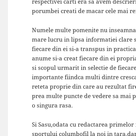
respectivei carti era sa avem descrieri
porumbei creati de macar cele mai re
Numele multe pomenite nu inseamna 
mare lucru in lipsa informatiei clare si
fiecare din ei si-a transpus in pract
anume si-a creat fiecare din ei propria
si scopul urmarit in selectie de fiecar
importante fiindca multi dintre cresca
reteta proprie din care au rezultat fir
prea multe puncte de vedere sa mai p
o singura rasa.
Si Sasu,odata cu redactarea primelor 
sportului columbofil la noi in tara,da