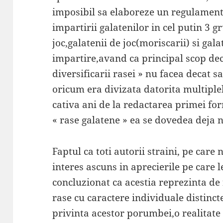
imposibil sa elaboreze un regulament
impartirii galatenilor in cel putin 3 g
joc,galatenii de joc(moriscarii) si gal
impartire,avand ca principal scop de
diversificarii rasei » nu facea decat 
oricum era divizata datorita multiple
cativa ani de la redactarea primei fo
« rase galatene » ea se dovedea deja 
Faptul ca toti autorii straini, pe car
interes ascuns in aprecierile pe care l
concluzionat ca acestia reprezinta de 
rase cu caractere individuale distinct
privinta acestor porumbei,o realitate 