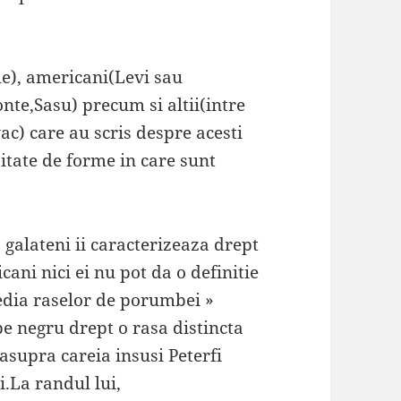
e), americani(Levi sau
nte,Sasu) precum si altii(intre
ac) care au scris despre acesti
itate de forme in care sunt
 galateni ii caracterizeaza drept
cani nici ei nu pot da o definitie
pedia raselor de porumbei »
pe negru drept o rasa distincta
supra careia insusi Peterfi
i.La randul lui,