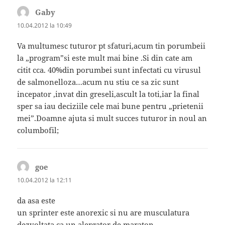
Gaby
spune:
10.04.2012 la 10:49
Va multumesc tuturor pt sfaturi,acum tin porumbeii
la „program”si este mult mai bine .Si din cate am
citit cca. 40%din porumbei sunt infectati cu virusul
de salmonelloza…acum nu stiu ce sa zic sunt
incepator ,invat din greseli,ascult la toti,iar la final
sper sa iau deciziile cele mai bune pentru „prietenii
mei”.Doamne ajuta si mult succes tuturor in noul an
columbofil;
goe
spune:
10.04.2012 la 12:11
da asa este
un sprinter este anorexic si nu are musculatura
dezvoltata ca un alergator de maraton