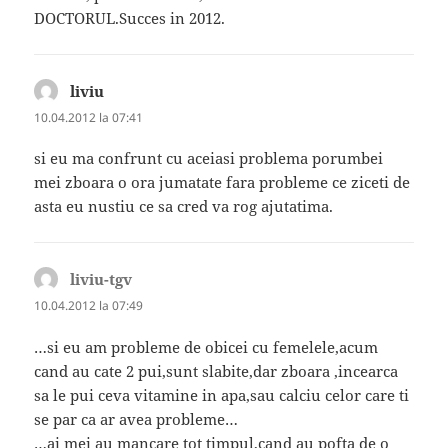
DOCTORUL.Succes in 2012.
liviu
spune:
10.04.2012 la 07:41
si eu ma confrunt cu aceiasi problema porumbei
mei zboara o ora jumatate fara probleme ce ziceti de
asta eu nustiu ce sa cred va rog ajutatima.
liviu-tgv
spune:
10.04.2012 la 07:49
…si eu am probleme de obicei cu femelele,acum
cand au cate 2 pui,sunt slabite,dar zboara ,incearca
sa le pui ceva vitamine in apa,sau calciu celor care ti
se par ca ar avea probleme…
…ai mei au mancare tot timpul,cand au pofta de o