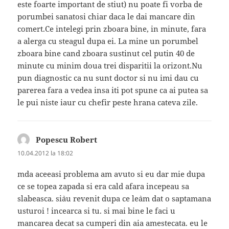
este foarte important de stiut) nu poate fi vorba de
porumbei sanatosi chiar daca le dai mancare din
comert.Ce intelegi prin zboara bine, in minute, fara
a alerga cu steagul dupa ei. La mine un porumbel
zboara bine cand zboara sustinut cel putin 40 de
minute cu minim doua trei disparitii la orizont.Nu
pun diagnostic ca nu sunt doctor si nu imi dau cu
parerea fara a vedea insa iti pot spune ca ai putea sa
le pui niste iaur cu chefir peste hrana cateva zile.
Popescu Robert
spune:
10.04.2012 la 18:02
mda aceeasi problema am avuto si eu dar mie dupa
ce se topea zapada si era cald afara incepeau sa
slabeasca. si`au revenit dupa ce le`am dat o saptamana
usturoi ! incearca si tu. si mai bine le faci u
mancarea decat sa cumperi din aia amestecata. eu le