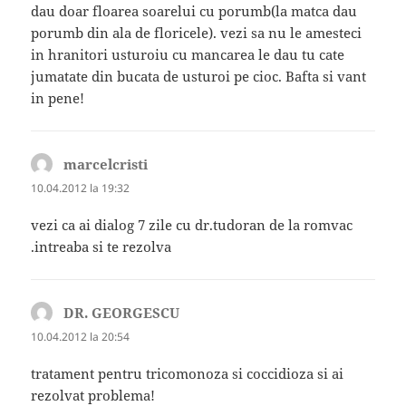
dau doar floarea soarelui cu porumb(la matca dau
porumb din ala de floricele). vezi sa nu le amesteci
in hranitori usturoiu cu mancarea le dau tu cate
jumatate din bucata de usturoi pe cioc. Bafta si vant
in pene!
marcelcristi
spune:
10.04.2012 la 19:32
vezi ca ai dialog 7 zile cu dr.tudoran de la romvac
.intreaba si te rezolva
DR. GEORGESCU
spune:
10.04.2012 la 20:54
tratament pentru tricomonoza si coccidioza si ai
rezolvat problema!