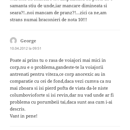
samanta stiu de unde,iar mancare dimineata si
seara?!..noi mancam de pranz?!…zici ca ne,am
strans numai braconieri de nota 10!!!
George
spune:
10.04.2012 la 09:51
Poate ai prins tu o rasa de voiajori mai mici in
corp,nu e o problema,gandeste-te la voiajorii
antrenati pentru viteza,ce corp anorexic au in
comparatie cu cei de fond,daca vezi cumva ca nu
mai zboara si isi pierd pofta de viata da-le niste
columbovioforte si isi revin,dar nu vad unde ar fi
problema cu porumbeii tai,daca sunt asa cum i-ai
descris.
Vant in pene!