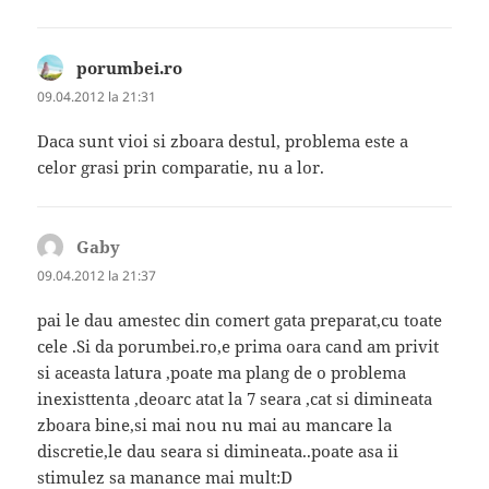
porumbei.ro
spune:
09.04.2012 la 21:31
Daca sunt vioi si zboara destul, problema este a
celor grasi prin comparatie, nu a lor.
Gaby
spune:
09.04.2012 la 21:37
pai le dau amestec din comert gata preparat,cu toate
cele .Si da porumbei.ro,e prima oara cand am privit
si aceasta latura ,poate ma plang de o problema
inexisttenta ,deoarc atat la 7 seara ,cat si dimineata
zboara bine,si mai nou nu mai au mancare la
discretie,le dau seara si dimineata..poate asa ii
stimulez sa manance mai mult:D