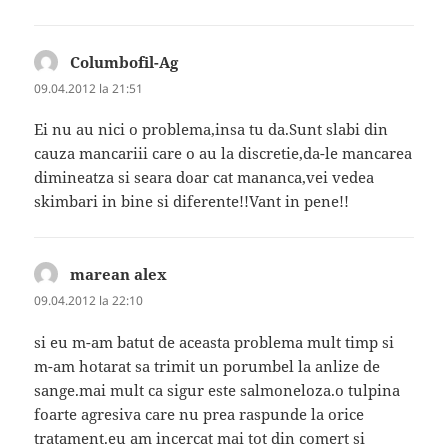
Columbofil-Ag
spune:
09.04.2012 la 21:51
Ei nu au nici o problema,insa tu da.Sunt slabi din
cauza mancariii care o au la discretie,da-le mancarea
dimineatza si seara doar cat mananca,vei vedea
skimbari in bine si diferente!!Vant in pene!!
marean alex
spune:
09.04.2012 la 22:10
si eu m-am batut de aceasta problema mult timp si
m-am hotarat sa trimit un porumbel la anlize de
sange.mai mult ca sigur este salmoneloza.o tulpina
foarte agresiva care nu prea raspunde la orice
tratament.eu am incercat mai tot din comert si