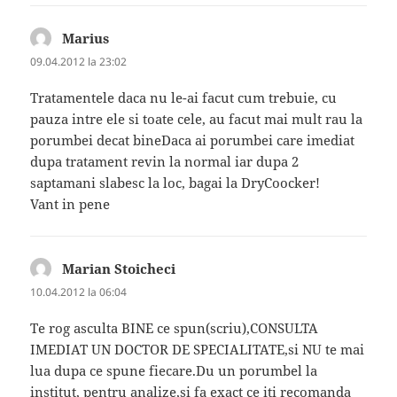
Marius
spune:
09.04.2012 la 23:02
Tratamentele daca nu le-ai facut cum trebuie, cu
pauza intre ele si toate cele, au facut mai mult rau la
porumbei decat bineDaca ai porumbei care imediat
dupa tratament revin la normal iar dupa 2
saptamani slabesc la loc, bagai la DryCoocker!
Vant in pene
Marian Stoicheci
spune:
10.04.2012 la 06:04
Te rog asculta BINE ce spun(scriu),CONSULTA
IMEDIAT UN DOCTOR DE SPECIALITATE,si NU te mai
lua dupa ce spune fiecare.Du un porumbel la
institut, pentru analize,si fa exact ce iti recomanda