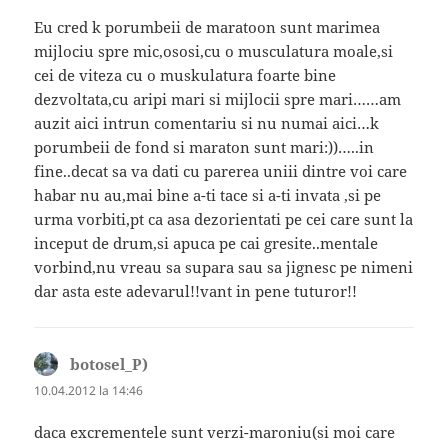
Eu cred k porumbeii de maratoon sunt marimea
mijlociu spre mic,ososi,cu o musculatura moale,si
cei de viteza cu o muskulatura foarte bine
dezvoltata,cu aripi mari si mijlocii spre mari……am
auzit aici intrun comentariu si nu numai aici…k
porumbeii de fond si maraton sunt mari:))…..in
fine..decat sa va dati cu parerea uniii dintre voi care
habar nu au,mai bine a-ti tace si a-ti invata ,si pe
urma vorbiti,pt ca asa dezorientati pe cei care sunt la
inceput de drum,si apuca pe cai gresite..mentale
vorbind,nu vreau sa supara sau sa jignesc pe nimeni
dar asta este adevarul!!vant in pene tuturor!!
botosel_P)
spune:
10.04.2012 la 14:46
daca excrementele sunt verzi-maroniu(si moi care