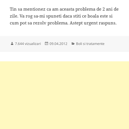
Tin sa mentionez ca am aceasta problema de 2 ani de
zile. Va rog sa-mi spuneti daca stiti ce boala este si
cum pot sa rezolv problema. Astept urgent raspuns.
Publicat
Categorii
7.644 vizualizari
09.04.2012
Boli si tratamente
pe