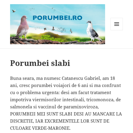
MENIU
ȘI
WIDGET-
Porumbei.ro
URI
Porumbei slabi
Buna seara, ma numesc Catanescu Gabriel, am 18
ani, cresc porumbei voiajori de 6 ani si ma confrunt
cu o problema urgenta: desi am facut tratament
impotriva viermisorilor intestinali, tricomonoza, de
salmonela si vaccinul de paramixoviroza,
PORUMBEII MEI SUNT SLABI DESI AU MANCARE LA
DISCRETIE, IAR EXCREMENTELE LOR SUNT DE
CULOARE VERDE-MARONIE.