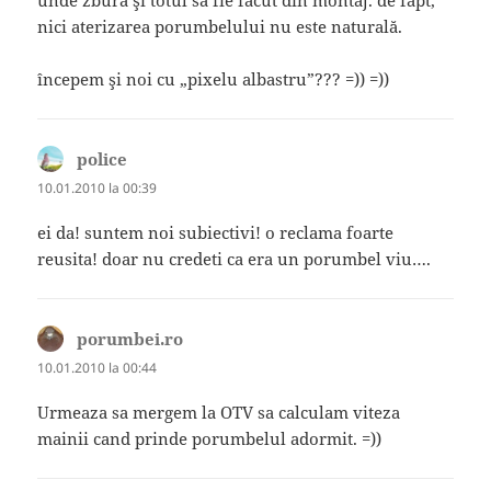
nici aterizarea porumbelului nu este naturală.
începem şi noi cu „pixelu albastru”??? =)) =))
police
spune:
10.01.2010 la 00:39
ei da! suntem noi subiectivi! o reclama foarte
reusita! doar nu credeti ca era un porumbel viu….
porumbei.ro
spune:
10.01.2010 la 00:44
Urmeaza sa mergem la OTV sa calculam viteza
mainii cand prinde porumbelul adormit. =))