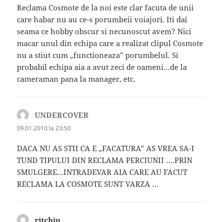
Reclama Cosmote de la noi este clar facuta de unii
care habar nu au ce-s porumbeii voiajori. Iti dai
seama ce hobby obscur si necunoscut avem? Nici
macar unul din echipa care a realizat clipul Cosmote
nu a stiut cum „functioneaza” porumbelul. Si
probabil echipa aia a avut zeci de oameni…de la
cameraman pana la manager, etc.
UNDERCOVER
spune:
09.01.2010 la 23:50
DACA NU AS STII CA E „FACATURA” AS VREA SA-I
TUND TIPULUI DIN RECLAMA PERCIUNII ….PRIN
SMULGERE…INTRADEVAR AIA CARE AU FACUT
RECLAMA LA COSMOTE SUNT VARZA …
ritchiu
spune: