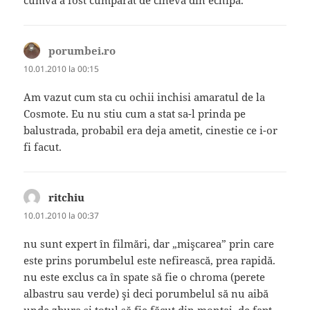
porumbei.ro
spune:
10.01.2010 la 00:15
Am vazut cum sta cu ochii inchisi amaratul de la
Cosmote. Eu nu stiu cum a stat sa-l prinda pe
balustrada, probabil era deja ametit, cinestie ce i-or
fi facut.
ritchiu
spune:
10.01.2010 la 00:37
nu sunt expert în filmări, dar „mişcarea” prin care
este prins porumbelul este nefirească, prea rapidă.
nu este exclus ca în spate să fie o chroma (perete
albastru sau verde) şi deci porumbelul să nu aibă
unde zbura şi totul să fie făcut din montaj. de fapt,