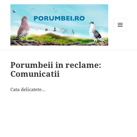
MENIU
ȘI
WIDGET-
Porumbei.ro
URI
Porumbeii in reclame:
Comunicatii
Cata delicatete…