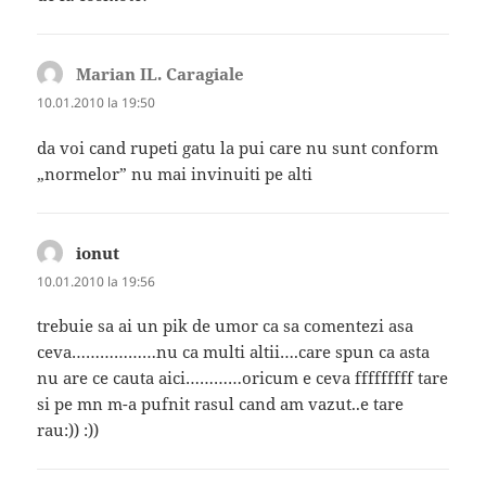
Marian IL. Caragiale
spune:
10.01.2010 la 19:50
da voi cand rupeti gatu la pui care nu sunt conform
„normelor” nu mai invinuiti pe alti
ionut
spune:
10.01.2010 la 19:56
trebuie sa ai un pik de umor ca sa comentezi asa
ceva………………nu ca multi altii….care spun ca asta
nu are ce cauta aici…………oricum e ceva fffffffff tare
si pe mn m-a pufnit rasul cand am vazut..e tare
rau:)) :))