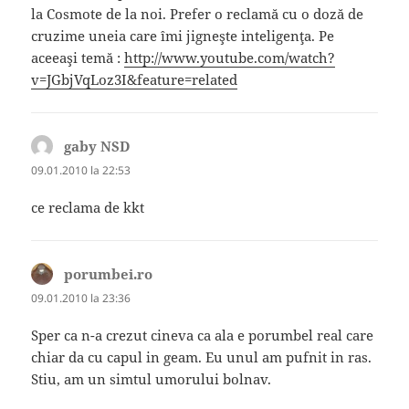
la Cosmote de la noi. Prefer o reclamă cu o doză de
cruzime uneia care îmi jigneşte inteligenţa. Pe
aceeaşi temă :
http://www.youtube.com/watch?
v=JGbjVqLoz3I&feature=related
gaby NSD
spune:
09.01.2010 la 22:53
ce reclama de kkt
porumbei.ro
spune:
09.01.2010 la 23:36
Sper ca n-a crezut cineva ca ala e porumbel real care
chiar da cu capul in geam. Eu unul am pufnit in ras.
Stiu, am un simtul umorului bolnav.