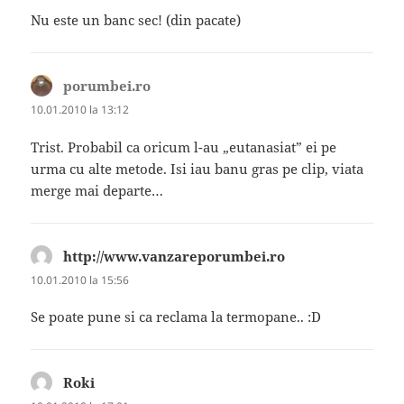
Nu este un banc sec! (din pacate)
porumbei.ro
spune:
10.01.2010 la 13:12
Trist. Probabil ca oricum l-au „eutanasiat” ei pe
urma cu alte metode. Isi iau banu gras pe clip, viata
merge mai departe…
http://www.vanzareporumbei.ro
spune:
10.01.2010 la 15:56
Se poate pune si ca reclama la termopane.. :D
Roki
spune: