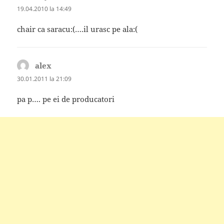
19.04.2010 la 14:49
chair ca saracu:(….il urasc pe ala:(
alex
spune:
30.01.2011 la 21:09
pa p…. pe ei de producatori