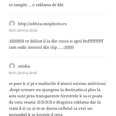
ce tampiti … o reklama de kkt
http://aditza.sunphoto.ro
spune:
09.01.2010 la 20:30
:))))))))))) ce delicat il ia din cusca si apoi buffffffffff
cam sadic umorul din clip …..:)))))))
misha
spune:
09.01.2010 la 20:45
se pare k si pt e-mailurile d atunci existau antivirusi
,drept urmare nu ajungeau la destinatie,si plus la
asta sunt prea transparente ferestrele k sa-si poata
da omu seama :D:D:D:D.e dragutza reklama dar in
viata d zi cu zi te-ar durea sufletul sa vezi un
porumbel k se loveste d ceva