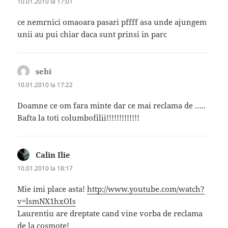
10.01.2010 la 17:01
ce nemrnici omaoara pasari pffff asa unde ajungem
unii au pui chiar daca sunt prinsi in parc
sebi
spune:
10.01.2010 la 17:22
Doamne ce om fara minte dar ce mai reclama de …..
Bafta la toti columbofilii!!!!!!!!!!!!!
Calin Ilie
spune:
10.01.2010 la 18:17
Mie imi place asta!
http://www.youtube.com/watch?
v=lsmNX1hxOIs
Laurentiu are dreptate cand vine vorba de reclama
de la cosmote!