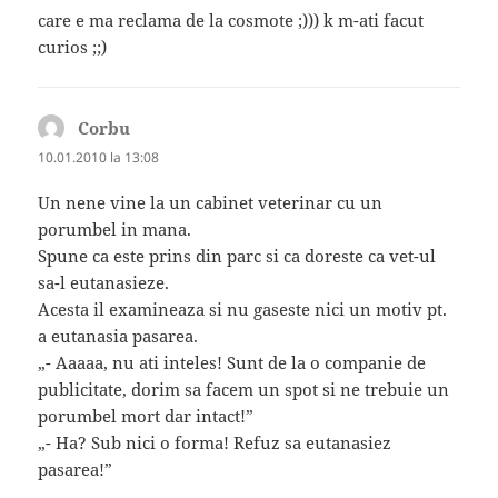
care e ma reclama de la cosmote ;))) k m-ati facut
curios ;;)
Corbu
spune:
10.01.2010 la 13:08
Un nene vine la un cabinet veterinar cu un
porumbel in mana.
Spune ca este prins din parc si ca doreste ca vet-ul
sa-l eutanasieze.
Acesta il examineaza si nu gaseste nici un motiv pt.
a eutanasia pasarea.
„- Aaaaa, nu ati inteles! Sunt de la o companie de
publicitate, dorim sa facem un spot si ne trebuie un
porumbel mort dar intact!”
„- Ha? Sub nici o forma! Refuz sa eutanasiez
pasarea!”