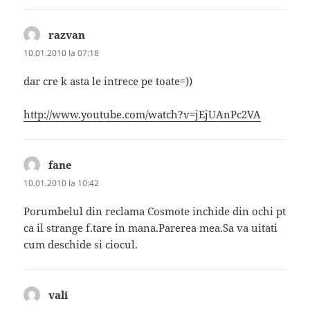
razvan
spune:
10.01.2010 la 07:18
dar cre k asta le intrece pe toate=))
http://www.youtube.com/watch?v=jEjUAnPc2VA
fane
spune:
10.01.2010 la 10:42
Porumbelul din reclama Cosmote inchide din ochi pt
ca il strange f.tare in mana.Parerea mea.Sa va uitati
cum deschide si ciocul.
vali
spune: