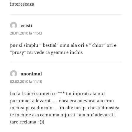
intereseaza
cristi
spune:
28.01.2010 la 11:43
pur si simplu ” bestial” omu ala ori e ” chior” ori e
”prosy” nu vede ca geamu e inchis
anonimal
spune:
02.02.2010 la 11:10
ba fa fraieri sunteti ce *** tot injurati ala nu`i
porumbel adevarat ….. daca era adevarat aia erau
inchisi pt ca dincolo …. in alte tari pt chesti dinastea
te inchide asa ca nu ma injurat ! aia nu`i adevarat [
tare reclama =))]