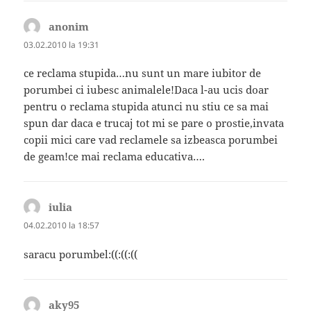
anonim
spune:
03.02.2010 la 19:31
ce reclama stupida…nu sunt un mare iubitor de
porumbei ci iubesc animalele!Daca l-au ucis doar
pentru o reclama stupida atunci nu stiu ce sa mai
spun dar daca e trucaj tot mi se pare o prostie,invata
copii mici care vad reclamele sa izbeasca porumbei
de geam!ce mai reclama educativa….
iulia
spune:
04.02.2010 la 18:57
saracu porumbel:((:((:((
aky95
spune: