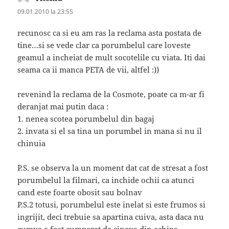
09.01.2010 la 23:55
recunosc ca si eu am ras la reclama asta postata de
tine…si se vede clar ca porumbelul care loveste
geamul a incheiat de mult socotelile cu viata. Iti dai
seama ca ii manca PETA de vii, altfel :))
revenind la reclama de la Cosmote, poate ca m-ar fi
deranjat mai putin daca :
1. nenea scotea porumbelul din bagaj
2. invata si el sa tina un porumbel in mana si nu il
chinuia
P.S. se observa la un moment dat cat de stresat a fost
porumbelul la filmari, ca inchide ochii ca atunci
cand este foarte obosit sau bolnav
P.S.2 totusi, porumbelul este inelat si este frumos si
ingrijit, deci trebuie sa apartina cuiva, asta daca nu
cumva a fost cumparat de cineva din echipa.