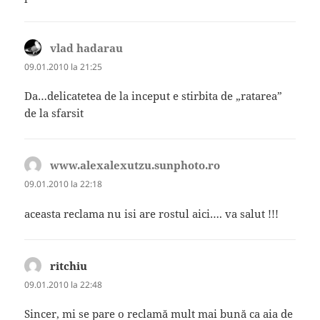
vlad hadarau
spune:
09.01.2010 la 21:25
Da…delicatetea de la inceput e stirbita de „ratarea”
de la sfarsit
www.alexalexutzu.sunphoto.ro
spune:
09.01.2010 la 22:18
aceasta reclama nu isi are rostul aici…. va salut !!!
ritchiu
spune:
09.01.2010 la 22:48
Sincer, mi se pare o reclamă mult mai bună ca aia de