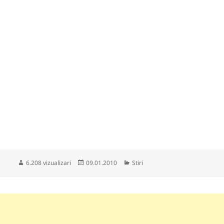
Publicat
Categorii
6.208 vizualizari
09.01.2010
Stiri
pe