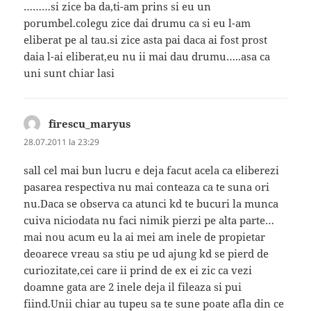
………si zice ba da,ti-am prins si eu un
porumbel.colegu zice dai drumu ca si eu l-am
eliberat pe al tau.si zice asta pai daca ai fost prost
daia l-ai eliberat,eu nu ii mai dau drumu…..asa ca
uni sunt chiar lasi
firescu_maryus
spune:
28.07.2011 la 23:29
sall cel mai bun lucru e deja facut acela ca eliberezi
pasarea respectiva nu mai conteaza ca te suna ori
nu.Daca se observa ca atunci kd te bucuri la munca
cuiva niciodata nu faci nimik pierzi pe alta parte…
mai nou acum eu la ai mei am inele de propietar
deoarece vreau sa stiu pe ud ajung kd se pierd de
curiozitate,cei care ii prind de ex ei zic ca vezi
doamne gata are 2 inele deja il fileaza si pui
fiind.Unii chiar au tupeu sa te sune poate afla din ce