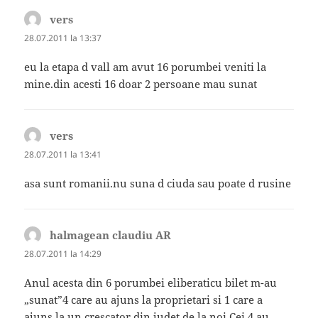
vers
spune:
28.07.2011 la 13:37
eu la etapa d vall am avut 16 porumbei veniti la
mine.din acesti 16 doar 2 persoane mau sunat
vers
spune:
28.07.2011 la 13:41
asa sunt romanii.nu suna d ciuda sau poate d rusine
halmagean claudiu AR
spune:
28.07.2011 la 14:29
Anul acesta din 6 porumbei eliberaticu bilet m-au
„sunat”4 care au ajuns la proprietari si 1 care a
ajuns la un crescator din judet de la noi.Cei 4 au