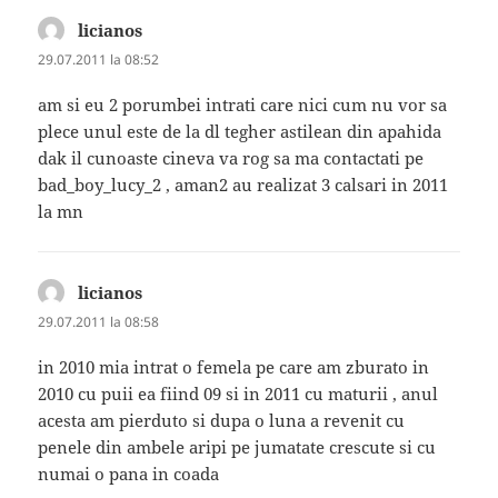
licianos
spune:
29.07.2011 la 08:52
am si eu 2 porumbei intrati care nici cum nu vor sa
plece unul este de la dl tegher astilean din apahida
dak il cunoaste cineva va rog sa ma contactati pe
bad_boy_lucy_2 , aman2 au realizat 3 calsari in 2011
la mn
licianos
spune:
29.07.2011 la 08:58
in 2010 mia intrat o femela pe care am zburato in
2010 cu puii ea fiind 09 si in 2011 cu maturii , anul
acesta am pierduto si dupa o luna a revenit cu
penele din ambele aripi pe jumatate crescute si cu
numai o pana in coada