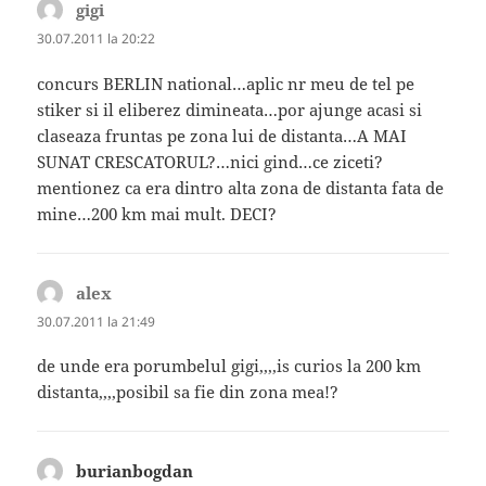
gigi
spune:
30.07.2011 la 20:22
concurs BERLIN national…aplic nr meu de tel pe
stiker si il eliberez dimineata…por ajunge acasi si
claseaza fruntas pe zona lui de distanta…A MAI
SUNAT CRESCATORUL?…nici gind…ce ziceti?
mentionez ca era dintro alta zona de distanta fata de
mine…200 km mai mult. DECI?
alex
spune:
30.07.2011 la 21:49
de unde era porumbelul gigi,,,,is curios la 200 km
distanta,,,,posibil sa fie din zona mea!?
burianbogdan
spune: