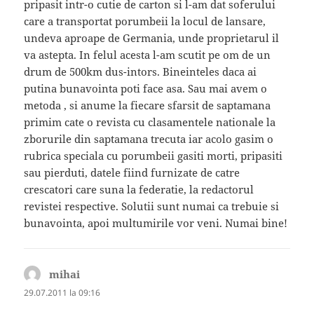
pripasit intr-o cutie de carton si l-am dat soferului
care a transportat porumbeii la locul de lansare,
undeva aproape de Germania, unde proprietarul il
va astepta. In felul acesta l-am scutit pe om de un
drum de 500km dus-intors. Bineinteles daca ai
putina bunavointa poti face asa. Sau mai avem o
metoda , si anume la fiecare sfarsit de saptamana
primim cate o revista cu clasamentele nationale la
zborurile din saptamana trecuta iar acolo gasim o
rubrica speciala cu porumbeii gasiti morti, pripasiti
sau pierduti, datele fiind furnizate de catre
crescatori care suna la federatie, la redactorul
revistei respective. Solutii sunt numai ca trebuie si
bunavointa, apoi multumirile vor veni. Numai bine!
mihai
spune:
29.07.2011 la 09:16