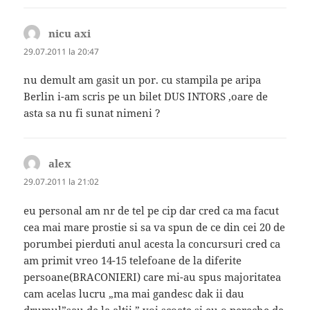
nicu axi
spune:
29.07.2011 la 20:47
nu demult am gasit un por. cu stampila pe aripa
Berlin i-am scris pe un bilet DUS INTORS ,oare de
asta sa nu fi sunat nimeni ?
alex
spune:
29.07.2011 la 21:02
eu personal am nr de tel pe cip dar cred ca ma facut
cea mai mare prostie si sa va spun de ce din cei 20 de
porumbei pierduti anul acesta la concursuri cred ca
am primit vreo 14-15 telefoane de la diferite
persoane(BRACONIERI) care mi-au spus majoritatea
cam acelas lucru „ma mai gandesc dak ii dau
drumul”sau de la altii ” voi scoate si eu o pereche de