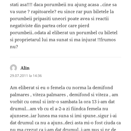
stati asa!!!! daca porumbeii nu ajung acasa ..cine sa
va sune ? rapitoarele? eu since rar pun biletele la
porumbeii pripasiti uneori poate avea si reactii
negativiste din partea celor care pierd
porumbeii..odata al eliberat un porumbel cu biletel
si proprietarul lui ma sunat si ma injurat !!frumos
nu?
Alin
spune:
29.07.2011 la 14:36
Am eliberat si eu o femela cu norma la demifond
palmares , viteza palmares , demifond si viteza , am
vorbit cu omul si intr-o sambata la ora 13 i-am dat
drumul…am vb cu el a-2-a zi fiindca femela nu
ajunsese..iar lunea ma suna si imi spune..sigur i-ai
dat drumul ca nu a ajuns..deci asta mi-o fost ciuda ca
nu ma crezut ca i-am dat drumul..i-am pus si nr de