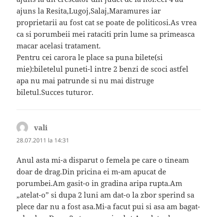
ajuns la Resita,Lugoj,Salaj,Maramures iar
proprietarii au fost cat se poate de politicosi.As vrea
ca si porumbeii mei rataciti prin lume sa primeasca
macar acelasi tratament.
Pentru cei carora le place sa puna bilete(si
mie):biletelul puneti-l intre 2 benzi de scoci astfel
apa nu mai patrunde si nu mai distruge
biletul.Succes tuturor.
vali
spune:
28.07.2011 la 14:31
Anul asta mi-a disparut o femela pe care o tineam
doar de drag.Din pricina ei m-am apucat de
porumbei.Am gasit-o in gradina aripa rupta.Am
„atelat-o” si dupa 2 luni am dat-o la zbor sperind sa
plece dar nu a fost asa.Mi-a facut pui si asa am bagat-