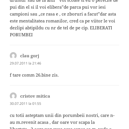
pui din el si il voi elibera”de parca pui vor iesi
campioni sau „ce rasa e , ce zboruri a facut”dar asta
este mentalitatea romanilor, cred ca pe viitor le voi
dezlipi abtipildu cu nr de tel de pe cip. ELIBERATI
PORUMBEI
clau gorj
spune:
29.07.2011 la 21:46
f tare comm 26.bine zis.
cristov mitica
spune:
30.07.2011 la 01:55
cu totii asteptam unii din porumbeii nostri, care n-
au m.revenit acasa , dar oare vor scapa la