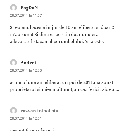
BogDaN
spune:
28.07.2011 la 11:57
SI eu anul acesta in jur de 10 am eliberat si doar 2
m’au sunat.Si dintrea acestia doar unu era
adevaratul stapan al porumbelului.Asta este.
Andrei
spune:
28.07.2011 la 12:30
acum o luna am eliberat un pui de 2011,ma sunat
proprietarul si mi-a multumit,un caz fericit zic eu….
razvan fotbalistu
spune:
28.07.2011 la 12:51
nesimtiti ce sa le ceri