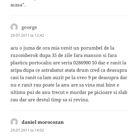
acasa”.
george
spune:
29.07.2011 la 12:42
acu o juma de ora mia venit un porumbel de la
ruzomberok dupa 35 de zile fara manson si fara
plasticu portocaliu are seria 0286900 10 dar e ranit la
aripa dupa ce astrabatut atata drum cred ca deasupra
casi la ranit ca lam auzit pe la vreo 9 pe deasupra dar
nu e ranit rau poate la anu are sa vina mai bine e
ultimu pui de anu trecut e murdar pe picioare si slab
rau dar are destul timp sa si revina.
daniel morocozan
spune:
29.07.2011 la 14:02