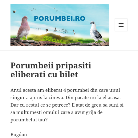
MENIU
ȘI
WIDGET-
Porumbei.ro
URI
Porumbeii pripasiti
eliberati cu bilet
Anul acesta am eliberat 4 porumbei din care unul
singur a ajuns la cineva. Din pacate nu la el acasa.
Dar cu restul ce se petrece? E atat de greu sa suni si
sa multumesti omului care a avut grija de
porumbelul tau?
Bogdan