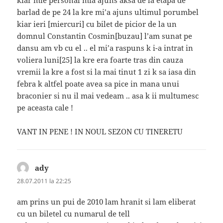
kiar mie personal mia ajuns aksa de la etapa de
barlad de pe 24 la kre mi’a ajuns ultimul porumbel
kiar ieri [miercuri] cu bilet de picior de la un
domnul Constantin Cosmin[buzau] l’am sunat pe
dansu am vb cu el .. el mi’a raspuns k i-a intrat in
voliera luni[25] la kre era foarte tras din cauza
vremii la kre a fost si la mai tinut 1 zi k sa iasa din
febra k altfel poate avea sa pice in mana unui
braconier si nu il mai vedeam .. asa k ii multumesc
pe aceasta cale !
VANT IN PENE ! IN NOUL SEZON CU TINERETU
ady
spune:
28.07.2011 la 22:25
am prins un pui de 2010 lam hranit si lam eliberat
cu un biletel cu numarul de tell