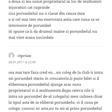
a doua zi ma sunat proprietarul in loc de multumiri
injuraturi cat cuprinde
cica porumbelul nu o clasat din cauza mea
a si cel mai tare ma enerveaza astia care suna sa se
intereseze de porumbel
iti spune ca ii da drumul maine si porumbelul nu
mai vine acasa nuciodata
ciprian
spune:
28.07.2011 la 22:49
cea mai tare faza cred eu…un coleg de la club ii intra
un porumbel starin in crescatorie,ii pune bilet si il
elibereaza.porumbelul ajunge acas suna
proprietarul si ii multumeste.dupa cateva zile ii
intra un porumbel de-al colegului meu culmea chiar
la tipul asta de ia eliberat porumbelu. si il suna pe
colegu :cunosc nr asta,nu tu mi-ai prins porumbelul