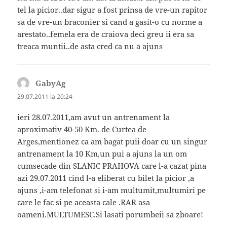
tel la picior..dar sigur a fost prinsa de vre-un rapitor
sa de vre-un braconier si cand a gasit-o cu norme a
arestato..femela era de craiova deci greu ii era sa
treaca muntii..de asta cred ca nu a ajuns
GabyAg
spune:
29.07.2011 la 20:24
ieri 28.07.2011,am avut un antrenament la
aproximativ 40-50 Km. de Curtea de
Arges,mentionez ca am bagat puii doar cu un singur
antrenament la 10 Km,un pui a ajuns la un om
cumsecade din SLANIC PRAHOVA care l-a cazat pina
azi 29.07.2011 cind l-a eliberat cu bilet la picior ,a
ajuns ,i-am telefonat si i-am multumit,multumiri pe
care le fac si pe aceasta cale .RAR asa
oameni.MULTUMESC.Si lasati porumbeii sa zboare!