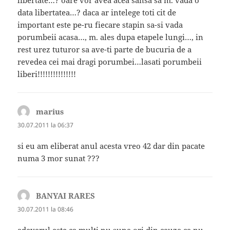
libertate…? oare vor avea acea sansa sa m. vada o
data libertatea…? daca ar intelege toti cit de
important este pe-ru fiecare stapin sa-si vada
porumbeii acasa…, m. ales dupa etapele lungi…, in
rest urez tuturor sa ave-ti parte de bucuria de a
revedea cei mai dragi porumbei…lasati porumbeii
liberi!!!!!!!!!!!!!!!
marius
spune:
30.07.2011 la 06:37
si eu am eliberat anul acesta vreo 42 dar din pacate
numa 3 mor sunat ???
BANYAI RARES
spune:
30.07.2011 la 08:46