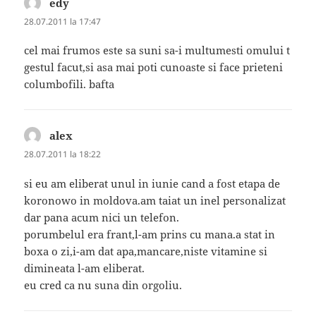
edy
spune:
28.07.2011 la 17:47
cel mai frumos este sa suni sa-i multumesti omului t
gestul facut,si asa mai poti cunoaste si face prieteni
columbofili. bafta
alex
spune:
28.07.2011 la 18:22
si eu am eliberat unul in iunie cand a fost etapa de
koronowo in moldova.am taiat un inel personalizat
dar pana acum nici un telefon.
porumbelul era frant,l-am prins cu mana.a stat in
boxa o zi,i-am dat apa,mancare,niste vitamine si
dimineata l-am eliberat.
eu cred ca nu suna din orgoliu.