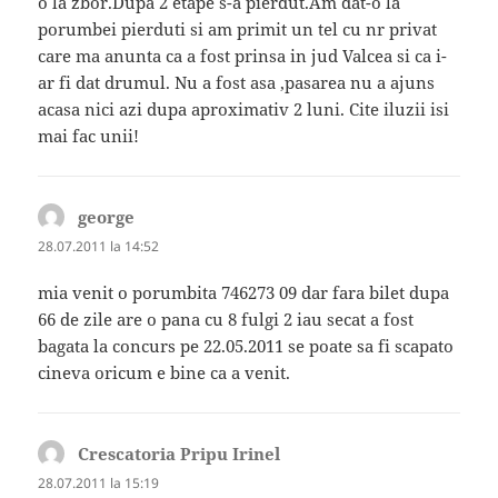
o la zbor.Dupa 2 etape s-a pierdut.Am dat-o la
porumbei pierduti si am primit un tel cu nr privat
care ma anunta ca a fost prinsa in jud Valcea si ca i-
ar fi dat drumul. Nu a fost asa ,pasarea nu a ajuns
acasa nici azi dupa aproximativ 2 luni. Cite iluzii isi
mai fac unii!
george
spune:
28.07.2011 la 14:52
mia venit o porumbita 746273 09 dar fara bilet dupa
66 de zile are o pana cu 8 fulgi 2 iau secat a fost
bagata la concurs pe 22.05.2011 se poate sa fi scapato
cineva oricum e bine ca a venit.
Crescatoria Pripu Irinel
spune:
28.07.2011 la 15:19