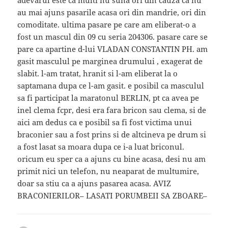
adevarul este ca multi nu suna ori din cauza ca nu
au mai ajuns pasarile acasa ori din mandrie, ori din
comoditate. ultima pasare pe care am eliberat-o a
fost un mascul din 09 cu seria 204306. pasare care se
pare ca apartine d-lui VLADAN CONSTANTIN PH. am
gasit masculul pe marginea drumului , exagerat de
slabit. l-am tratat, hranit si l-am eliberat la o
saptamana dupa ce l-am gasit. e posibil ca masculul
sa fi participat la maratonul BERLIN, pt ca avea pe
inel clema fcpr, desi era fara bricon sau clema, si de
aici am dedus ca e posibil sa fi fost victima unui
braconier sau a fost prins si de altcineva pe drum si
a fost lasat sa moara dupa ce i-a luat briconul.
oricum eu sper ca a ajuns cu bine acasa, desi nu am
primit nici un telefon, nu neaparat de multumire,
doar sa stiu ca a ajuns pasarea acasa. AVIZ
BRACONIERILOR– LASATI PORUMBEII SA ZBOARE–