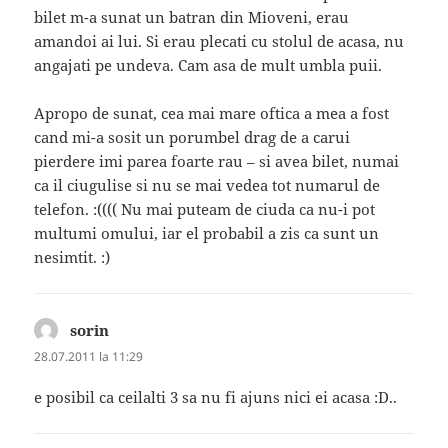
bilet m-a sunat un batran din Mioveni, erau
amandoi ai lui. Si erau plecati cu stolul de acasa, nu
angajati pe undeva. Cam asa de mult umbla puii.
Apropo de sunat, cea mai mare oftica a mea a fost
cand mi-a sosit un porumbel drag de a carui
pierdere imi parea foarte rau – si avea bilet, numai
ca il ciugulise si nu se mai vedea tot numarul de
telefon. :(((( Nu mai puteam de ciuda ca nu-i pot
multumi omului, iar el probabil a zis ca sunt un
nesimtit. :)
sorin
spune:
28.07.2011 la 11:29
e posibil ca ceilalti 3 sa nu fi ajuns nici ei acasa :D..