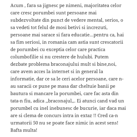
Acum , fara sa jignesc pe nimeni, majoritatea celor
care cresc porumbei sunt persoane mai
subdezvoltate din punct de vedere mental, serios, o
sa vedeti tot felul de mosi betivi si increzuti,
persoane mai sarace si fara educatie…pentru ca, hai
sa fim seriosi, in romania cam astia sunt crescatorii
de porumbei cu exceptia celor care practica
columbofilie si nu crestere de hulubi. Putem
dezbate problema braconajului mult si bine,noi,
care avem acces la internet si in general la
informatie, dar ce sa le ceri acelor persoane, care n-
au saracii ce pune pe masa dar cheltuie banii pe
bautura si mancare la porumbei, care fac asta din
tata-n fiu, adica ,,braconajul,,. Ei atunci cand vad un
porumbel cu inel inebunesc de bucurie, iar daca mai
are si clema de concurs intra in extaz !! Cred ca-n
urmatorii 50 nu se poate face nimic in acest sens!
Bafta multa!