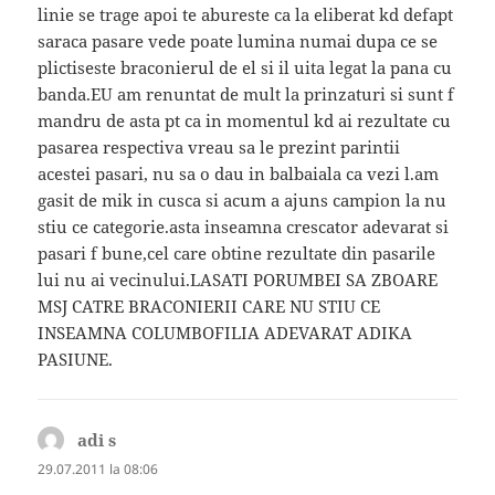
linie se trage apoi te abureste ca la eliberat kd defapt
saraca pasare vede poate lumina numai dupa ce se
plictiseste braconierul de el si il uita legat la pana cu
banda.EU am renuntat de mult la prinzaturi si sunt f
mandru de asta pt ca in momentul kd ai rezultate cu
pasarea respectiva vreau sa le prezint parintii
acestei pasari, nu sa o dau in balbaiala ca vezi l.am
gasit de mik in cusca si acum a ajuns campion la nu
stiu ce categorie.asta inseamna crescator adevarat si
pasari f bune,cel care obtine rezultate din pasarile
lui nu ai vecinului.LASATI PORUMBEI SA ZBOARE
MSJ CATRE BRACONIERII CARE NU STIU CE
INSEAMNA COLUMBOFILIA ADEVARAT ADIKA
PASIUNE.
adi s
spune:
29.07.2011 la 08:06