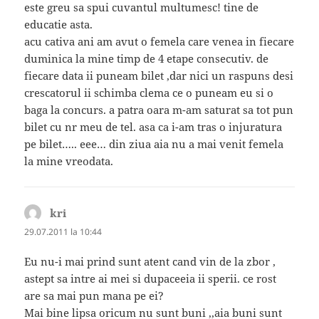
este greu sa spui cuvantul multumesc! tine de
educatie asta.
acu cativa ani am avut o femela care venea in fiecare
duminica la mine timp de 4 etape consecutiv. de
fiecare data ii puneam bilet ,dar nici un raspuns desi
crescatorul ii schimba clema ce o puneam eu si o
baga la concurs. a patra oara m-am saturat sa tot pun
bilet cu nr meu de tel. asa ca i-am tras o injuratura
pe bilet….. eee… din ziua aia nu a mai venit femela
la mine vreodata.
kri
spune:
29.07.2011 la 10:44
Eu nu-i mai prind sunt atent cand vin de la zbor ,
astept sa intre ai mei si dupaceeia ii sperii. ce rost
are sa mai pun mana pe ei?
Mai bine lipsa oricum nu sunt buni ,,aia buni sunt