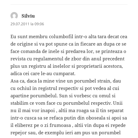
Silviu
spune:
29.07.2011 la 09:06
Eu sunt membru columbofil intr-o alta tara decat cea
de origine si va pot spune ca in fiecare an dupa ce se
face comanda de inele si predarea lor, se printeaza o
revista cu regulamentul de zbor din anul precedent
plus un registru al inelelor si proprietarii acestora,
adica cei care le-au cumparat.
Asa ca, daca la mine vine un porumbel strain, dau
cu ochiul in registrul respectiv si pot vedea al cui
apartine porumbelul. Sun si vorbesc cu omul si
stabilim ce vom face cu porumbelul respectiv. Unii
nu il mai vor inapoi , altii ma roaga sa il tin separat
intr-o cusca sa se refaca putin din oboseala si apoi sa
il eliberez pe o zi frumoasa , altii vin dupa ei repede
repejor sau, de exemplu ieri am pus un porumbel