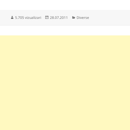
Publicat
Categorii
5.705 vizualizari
28.07.2011
Diverse
pe