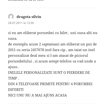
dragota silviu
spune:
28.07.2011 la 13:30
si eu am eliberat porumbei cu bilet , uni suna alti nu
suna.
de exemplu acum 2 saptamani am eliberat un pui de
2011 cu seria 2457678 inel fara cip , am taiat un inel
personalizat deal meu si l-am atasat de piciorul
porumbelului , si acum astept telefon sa vad unde a
ajuns .
INELELE PERSONALIZATE SUNT O PIERDERE DE
TIMP .
DIN 4 TELEFOANE PRIMITE PENTRU 4 PORUMBEI
DIFERITI
NICI UNU NU A MAI AJUNS ACASA