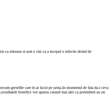
s ca miroase si urat e clar ca a inceput o infectie destul de
precum greselile care le-ai facut pe urma.In momentul de fata da-i ceva
olis,rezultatele benefice vor aparea curand mai ales ca porumbeii au un