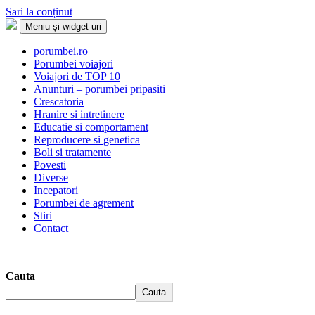
Sari la conținut
Meniu și widget-uri
Porumbei.ro
Enciclopedia porumbelului
porumbei.ro
Porumbei voiajori
Voiajori de TOP 10
Anunturi – porumbei pripasiti
Crescatoria
Hranire si intretinere
Educatie si comportament
Reproducere si genetica
Boli si tratamente
Povesti
Diverse
Incepatori
Porumbei de agrement
Stiri
Contact
Cauta
Cauta