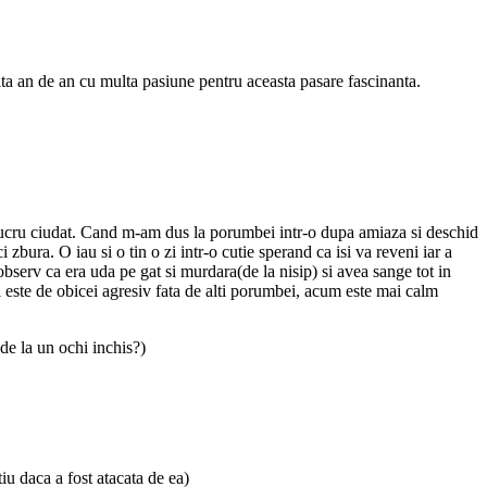
ta an de an cu multa pasiune pentru aceasta pasare fascinanta.
 lucru ciudat. Cand m-am dus la porumbei intr-o dupa amiaza si deschid
zbura. O iau si o tin o zi intr-o cutie sperand ca isi va reveni iar a
observ ca era uda pe gat si murdara(de la nisip) si avea sange tot in
i este de obicei agresiv fata de alti porumbei, acum este mai calm
 de la un ochi inchis?)
iu daca a fost atacata de ea)