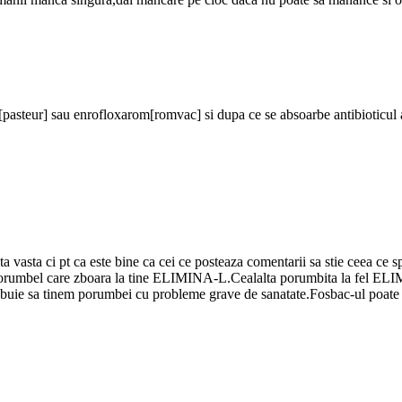
a[pasteur] sau enrofloxarom[romvac] si dupa ce se absoarbe antibioticul al
a vasta ci pt ca este bine ca cei ce posteaza comentarii sa stie ceea c
 un porumbel care zboara la tine ELIMINA-L.Cealalta porumbita la fel ELIM
rebuie sa tinem porumbei cu probleme grave de sanatate.Fosbac-ul poate t