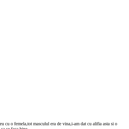
u o femela,tot masculul era de vina,i-am dat cu alifia asta si o
 sa se faca bine