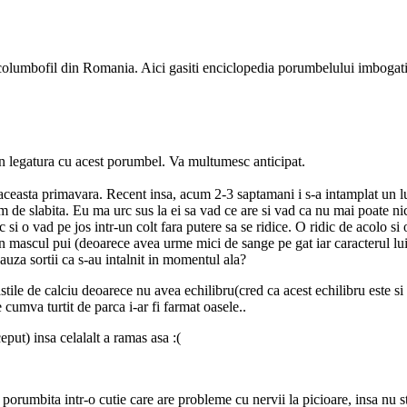
e columbofil din Romania. Aici gasiti enciclopedia porumbelului imbogati
 in legatura cu acest porumbel. Va multumesc anticipat.
 aceasta primavara. Recent insa, acum 2-3 saptamani i s-a intamplat un
m de slabita. Eu ma urc sus la ei sa vad ce are si vad ca nu mai poate nici 
i o vad pe jos intr-un colt fara putere sa se ridice. O ridic de acolo si 
un mascul pui (deoarece avea urme mici de sange pe gat iar caracterul lu
auza sortii ca s-au intalnit in momentul ala?
stile de calciu deoarece nu avea echilibru(cred ca acest echilibru este si
cumva turtit de parca i-ar fi farmat oasele..
put) insa celalalt a ramas asa :(
 porumbita intr-o cutie care are probleme cu nervii la picioare, insa nu st