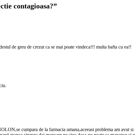
ectie contagioasa?”
destul de greu de crezut ca se mai poate vindeca!!! multa bafta cu ea!!
ciu.
INOLON,se cumpara de la farmacia umana,aceeasi problema am avut si eu c
amanii manca singura,dai mancare pe cioc daca nu poate sa manance si o