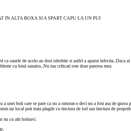
 IN ALTA BOXA SI A SPART CAPU LA UN PUI
a oasele de acolo au dost zdrobite si astfel a aparut infectia..Daca ai zi
bleme cu lotul sanatos..Nu ma criticati este doar parerea mea
au a unei boli care se pare ca nu a omorat-o deci nu a fost asa de grava 
anism iar local poti trata plagile cu tinctura de iod sau tinctura de prop
r nu cu alti bolnavi.
te.