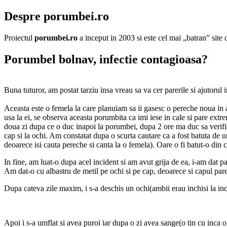
Despre porumbei.ro
Proiectul
porumbei.ro
a inceput in 2003 si este cel mai „batran” sit
Porumbel bolnav, infectie contagioasa?
Buna tuturor, am postat tarziu insa vreau sa va cer parerile si ajutorul
Aceasta este o femela la care planuiam sa ii gasesc o pereche noua in
usa la ei, se observa aceasta porumbita ca imi iese in cale si pare extre
doua zi dupa ce o duc inapoi la porumbei, dupa 2 ore ma duc sa verific s
cap si la ochi. Am constatat dupa o scurta cautare ca a fost batuta de 
deoarece isi cauta pereche si canta la o femela). Oare o fi batut-o din c
In fine, am luat-o dupa acel incident si am avut grija de ea, i-am dat pa
Am dat-o cu albastru de metil pe ochi si pe cap, deoarece si capul pare 
Dupa cateva zile maxim, i s-a deschis un ochi(ambii erau inchisi la ince
Apoi i s-a umflat si avea puroi iar dupa o zi avea sange(o tin cu inca o