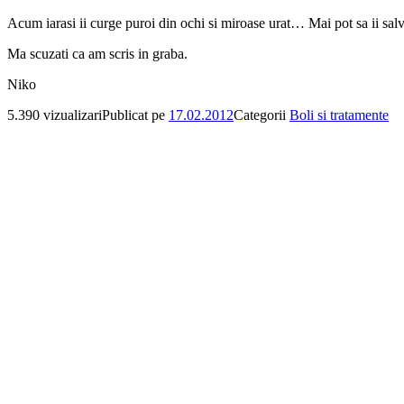
Acum iarasi ii curge puroi din ochi si miroase urat… Mai pot sa ii salv
Ma scuzati ca am scris in graba.
Niko
5.390 vizualizari
Publicat pe
17.02.2012
Categorii
Boli si tratamente