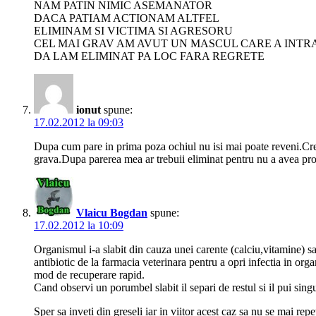
NAM PATIN NIMIC ASEMANATOR
DACA PATIAM ACTIONAM ALTFEL
ELIMINAM SI VICTIMA SI AGRESORU
CEL MAI GRAV AM AVUT UN MASCUL CARE A INTRAT
DA LAM ELIMINAT PA LOC FARA REGRETE
ionut
spune:
17.02.2012 la 09:03
Dupa cum pare in prima poza ochiul nu isi mai poate reveni.Cred c
grava.Dupa parerea mea ar trebuii eliminat pentru nu a avea pro
Vlaicu Bogdan
spune:
17.02.2012 la 10:09
Organismul i-a slabit din cauza unei carente (calciu,vitamine) s
antibiotic de la farmacia veterinara pentru a opri infectia in org
mod de recuperare rapid.
Cand observi un porumbel slabit il separi de restul si il pui singu
Sper sa inveti din greseli iar in viitor acest caz sa nu se mai repe