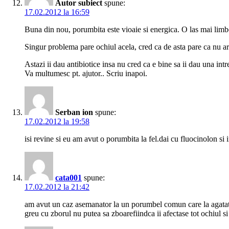
Autor subiect
spune:
17.02.2012 la 16:59
Buna din nou, porumbita este vioaie si energica. O las mai limb
Singur problema pare ochiul acela, cred ca de asta pare ca nu ar
Astazi ii dau antibiotice insa nu cred ca e bine sa ii dau una int
Va multumesc pt. ajutor.. Scriu inapoi.
Serban ion
spune:
17.02.2012 la 19:58
isi revine si eu am avut o porumbita la fel.dai cu fluocinolon si i
cata001
spune:
17.02.2012 la 21:42
am avut un caz asemanator la un porumbel comun care la agatat o 
greu cu zborul nu putea sa zboarefiindca ii afectase tot ochiul s