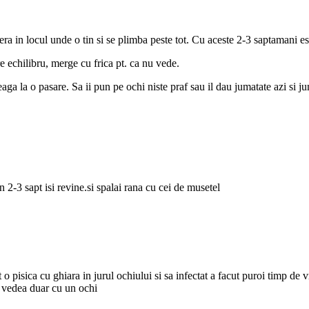
era in locul unde o tin si se plimba peste tot. Cu aceste 2-3 saptamani 
e echilibru, merge cu frica pt. ca nu vede.
reaga la o pasare. Sa ii pun pe ochi niste praf sau il dau jumatate azi si 
n 2-3 sapt isi revine.si spalai rana cu cei de musetel
pisica cu ghiara in jurul ochiului si sa infectat a facut puroi timp de v
i vedea duar cu un ochi