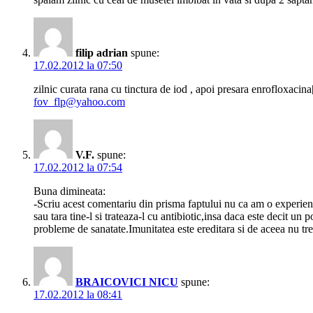
filip adrian
spune:
17.02.2012 la 07:50
zilnic curata rana cu tinctura de iod , apoi presara enrofloxacin
fov_flp@yahoo.com
V.F.
spune:
17.02.2012 la 07:54
Buna dimineata:
-Scriu acest comentariu din prisma faptului nu ca am o experient
sau tara tine-l si trateaza-l cu antibiotic,insa daca este decit
probleme de sanatate.Imunitatea este ereditara si de aceea nu t
BRAICOVICI NICU
spune:
17.02.2012 la 08:41