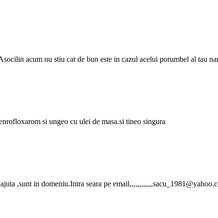
socilin acum nu stiu cat de bun este in cazul acelui porumbel al tau na
 enrofloxarom si ungeo cu ulei de masa.si tineo singura
t ajuta ,sunt in domeniu.Intra seara pe email,,,,,,,,,,,,sacu_1981@yahoo.