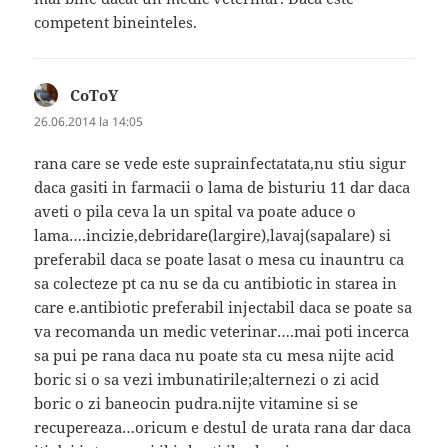
competent bineinteles.
CoToY
spune:
26.06.2014 la 14:05
rana care se vede este suprainfectatata,nu stiu sigur
daca gasiti in farmacii o lama de bisturiu 11 dar daca
aveti o pila ceva la un spital va poate aduce o
lama….incizie,debridare(largire),lavaj(sapalare) si
preferabil daca se poate lasat o mesa cu inauntru ca
sa colecteze pt ca nu se da cu antibiotic in starea in
care e.antibiotic preferabil injectabil daca se poate sa
va recomanda un medic veterinar….mai poti incerca
sa pui pe rana daca nu poate sta cu mesa nijte acid
boric si o sa vezi imbunatirile;alternezi o zi acid
boric o zi baneocin pudra.nijte vitamine si se
recupereaza…oricum e destul de urata rana dar daca