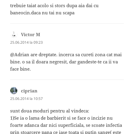
trebuie taiat acolo si stors dupa aia dai cu
baneocin.daca nu tai nu scapa
Victor M
spune:
25.06.2014 la 09:23
@Adrian are dreptate. incerca sa cureti zona cat mai
bine. o sa il doara negresit, dar gandeste-te ca ii va
face bine.
ciprian
spune:
25.06.2014 la 10:57
sunt doua moduri pentru al vindeca:
1)Se ia o lama de barbierit si se face o incizie nu
foarte adanca dar nici superficiala, se scoate infectia
prin stoarcere pana ce iase toata si putin sange( este