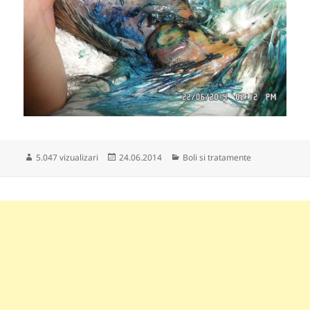
Publicat
Categorii
5.047 vizualizari
24.06.2014
Boli si tratamente
pe