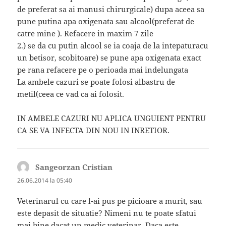
de preferat sa ai manusi chirurgicale) dupa aceea sa
pune putina apa oxigenata sau alcool(preferat de
catre mine ). Refacere in maxim 7 zile
2.) se da cu putin alcool se ia coaja de la intepaturacu
un betisor, scobitoare) se pune apa oxigenata exact
pe rana refacere pe o perioada mai indelungata
La ambele cazuri se poate folosi albastru de
metil(ceea ce vad ca ai folosit.
IN AMBELE CAZURI NU APLICA UNGUIENT PENTRU
CA SE VA INFECTA DIN NOU IN INRETIOR.
Sangeorzan Cristian
spune:
26.06.2014 la 05:40
Veterinarul cu care l-ai pus pe picioare a murit, sau
este depasit de situatie? Nimeni nu te poate sfatui
mai bine dacat un medic veterinar. Daca este