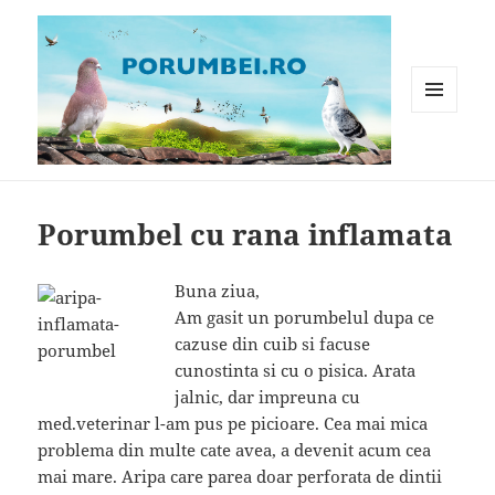
MENIU
ȘI
WIDGET-
Porumbei.ro
URI
Porumbel cu rana inflamata
Buna ziua,
Am gasit un porumbelul dupa ce
cazuse din cuib si facuse
cunostinta si cu o pisica. Arata
jalnic, dar impreuna cu
med.veterinar l-am pus pe picioare. Cea mai mica
problema din multe cate avea, a devenit acum cea
mai mare. Aripa care parea doar perforata de dintii