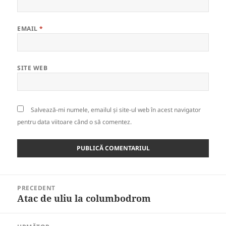
EMAIL
*
SITE WEB
Salvează-mi numele, emailul și site-ul web în acest navigator
pentru data viitoare când o să comentez.
Navigare
PRECEDENT
în
Atac de uliu la columbodrom
Articolul
articole
anterior: