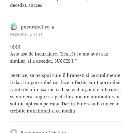
decedat. succes
porumbei.ro
spune:
24.06.2014 la 14:15
:))))))
Asta asa de incurajare. Cica „Si eu am avut caz
similar, si a decedat. SUCCES!!!”
Beatrice, sa ne spui cum il hranesti si ce suplimente
ii dai. Un porumbel rar face infectie, sunt porumbei
raniti de uliu asa rau ca li se vad organele interne si
se vindeca singuri repede fara niciun antibiotic sau
solutie aplicata pe rana. Dar trebuie sa aiba tot ce le
trebuie nutritional si ca mediu.
Sangeorzan Cristian
spune: