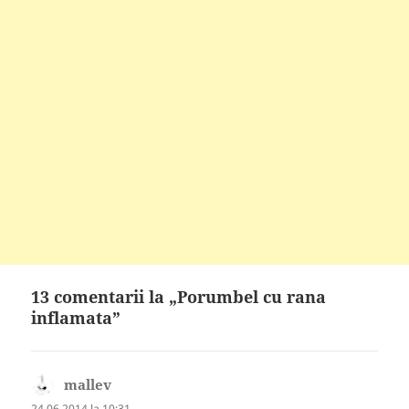
13 comentarii la „Porumbel cu rana
inflamata”
mallev
spune:
24.06.2014 la 10:31