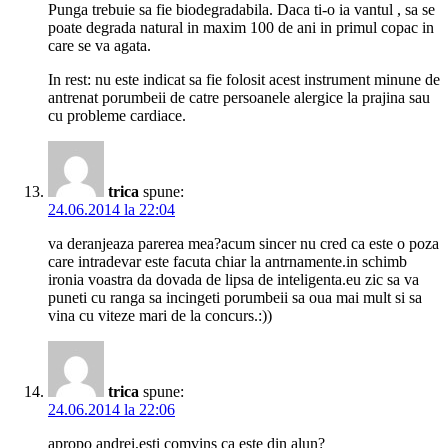
Punga trebuie sa fie biodegradabila. Daca ti-o ia vantul , sa se
poate degrada natural in maxim 100 de ani in primul copac in
care se va agata.
In rest: nu este indicat sa fie folosit acest instrument minune de
antrenat porumbeii de catre persoanele alergice la prajina sau
cu probleme cardiace.
trica
spune:
24.06.2014 la 22:04
va deranjeaza parerea mea?acum sincer nu cred ca este o poza
care intradevar este facuta chiar la antrnamente.in schimb
ironia voastra da dovada de lipsa de inteligenta.eu zic sa va
puneti cu ranga sa incingeti porumbeii sa oua mai mult si sa
vina cu viteze mari de la concurs.:))
trica
spune:
24.06.2014 la 22:06
apropo andrei,esti comvins ca este din alun?