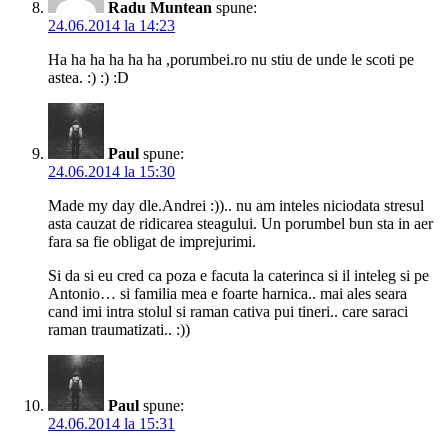
Radu Muntean
spune:
24.06.2014 la 14:23
Ha ha ha ha ha ha ,porumbei.ro nu stiu de unde le scoti pe
astea. :) :) :D
Paul
spune:
24.06.2014 la 15:30
Made my day dle.Andrei :)).. nu am inteles niciodata stresul
asta cauzat de ridicarea steagului. Un porumbel bun sta in aer
fara sa fie obligat de imprejurimi.
Si da si eu cred ca poza e facuta la caterinca si il inteleg si pe
Antonio… si familia mea e foarte harnica.. mai ales seara
cand imi intra stolul si raman cativa pui tineri.. care saraci
raman traumatizati.. :))
Paul
spune:
24.06.2014 la 15:31