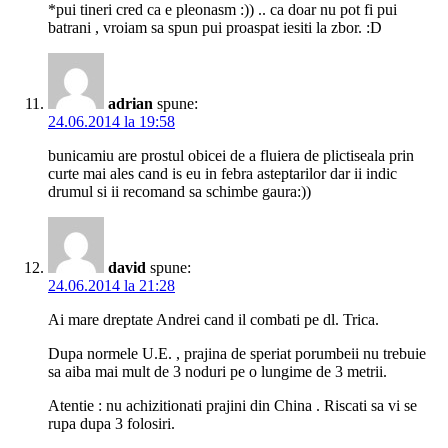
*pui tineri cred ca e pleonasm :)) .. ca doar nu pot fi pui
batrani , vroiam sa spun pui proaspat iesiti la zbor. :D
adrian
spune:
24.06.2014 la 19:58
bunicamiu are prostul obicei de a fluiera de plictiseala prin
curte mai ales cand is eu in febra asteptarilor dar ii indic
drumul si ii recomand sa schimbe gaura:))
david
spune:
24.06.2014 la 21:28
Ai mare dreptate Andrei cand il combati pe dl. Trica.
Dupa normele U.E. , prajina de speriat porumbeii nu trebuie
sa aiba mai mult de 3 noduri pe o lungime de 3 metrii.
Atentie : nu achizitionati prajini din China . Riscati sa vi se
rupa dupa 3 folosiri.