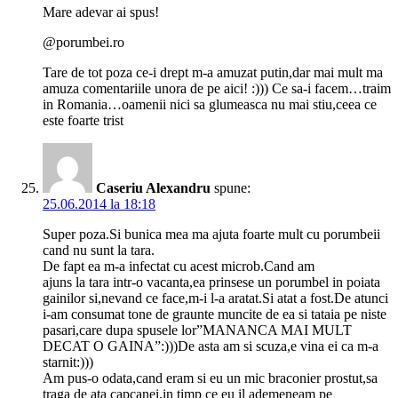
Mare adevar ai spus!
@porumbei.ro
Tare de tot poza ce-i drept m-a amuzat putin,dar mai mult ma
amuza comentariile unora de pe aici! :))) Ce sa-i facem…traim
in Romania…oamenii nici sa glumeasca nu mai stiu,ceea ce
este foarte trist
Caseriu Alexandru
spune:
25.06.2014 la 18:18
Super poza.Si bunica mea ma ajuta foarte mult cu porumbeii
cand nu sunt la tara.
De fapt ea m-a infectat cu acest microb.Cand am
ajuns la tara intr-o vacanta,ea prinsese un porumbel in poiata
gainilor si,nevand ce face,m-i l-a aratat.Si atat a fost.De atunci
i-am consumat tone de graunte muncite de ea si tataia pe niste
pasari,care dupa spusele lor”MANANCA MAI MULT
DECAT O GAINA”:)))De asta am si scuza,e vina ei ca m-a
starnit:)))
Am pus-o odata,cand eram si eu un mic braconier prostut,sa
traga de ata capcanei,in timp ce eu il ademeneam pe