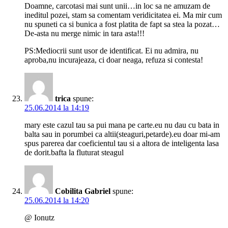
Doamne, carcotasi mai sunt unii…in loc sa ne amuzam de
ineditul pozei, stam sa comentam veridicitatea ei. Ma mir cum
nu spuneti ca si bunica a fost platita de fapt sa stea la pozat…
De-asta nu merge nimic in tara asta!!!
PS:Mediocrii sunt usor de identificat. Ei nu admira, nu
aproba,nu incurajeaza, ci doar neaga, refuza si contesta!
trica
spune:
25.06.2014 la 14:19
mary este cazul tau sa pui mana pe carte.eu nu dau cu bata in
balta sau in porumbei ca altii(steaguri,petarde).eu doar mi-am
spus parerea dar coeficientul tau si a altora de inteligenta lasa
de dorit.bafta la fluturat steagul
Cobilita Gabriel
spune:
25.06.2014 la 14:20
@ Ionutz