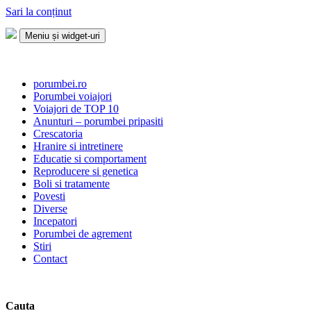
Sari la conținut
Meniu și widget-uri
Porumbei.ro
Enciclopedia porumbelului
porumbei.ro
Porumbei voiajori
Voiajori de TOP 10
Anunturi – porumbei pripasiti
Crescatoria
Hranire si intretinere
Educatie si comportament
Reproducere si genetica
Boli si tratamente
Povesti
Diverse
Incepatori
Porumbei de agrement
Stiri
Contact
Cauta