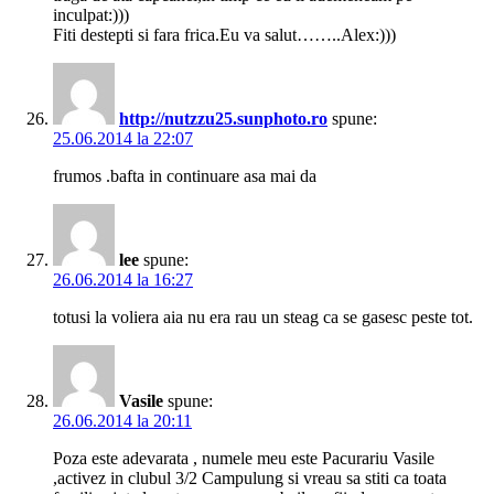
inculpat:)))
Fiti destepti si fara frica.Eu va salut……..Alex:)))
http://nutzzu25.sunphoto.ro
spune:
25.06.2014 la 22:07
frumos .bafta in continuare asa mai da
lee
spune:
26.06.2014 la 16:27
totusi la voliera aia nu era rau un steag ca se gasesc peste tot.
Vasile
spune:
26.06.2014 la 20:11
Poza este adevarata , numele meu este Pacurariu Vasile
,activez in clubul 3/2 Campulung si vreau sa stiti ca toata