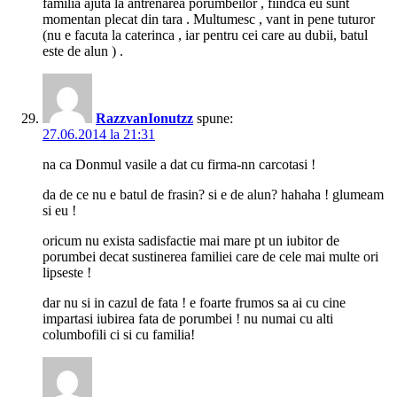
familia ajuta la antrenarea porumbeilor , fiindca eu sunt
momentan plecat din tara . Multumesc , vant in pene tuturor
(nu e facuta la caterinca , iar pentru cei care au dubii, batul
este de alun ) .
RazzvanIonutzz
spune:
27.06.2014 la 21:31
na ca Donmul vasile a dat cu firma-nn carcotasi !
da de ce nu e batul de frasin? si e de alun? hahaha ! glumeam
si eu !
oricum nu exista sadisfactie mai mare pt un iubitor de
porumbei decat sustinerea familiei care de cele mai multe ori
lipseste !
dar nu si in cazul de fata ! e foarte frumos sa ai cu cine
impartasi iubirea fata de porumbei ! nu numai cu alti
columbofili ci si cu familia!