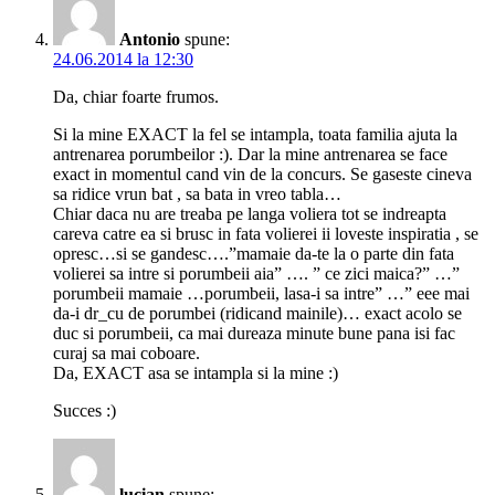
Antonio
spune:
24.06.2014 la 12:30
Da, chiar foarte frumos.
Si la mine EXACT la fel se intampla, toata familia ajuta la
antrenarea porumbeilor :). Dar la mine antrenarea se face
exact in momentul cand vin de la concurs. Se gaseste cineva
sa ridice vrun bat , sa bata in vreo tabla…
Chiar daca nu are treaba pe langa voliera tot se indreapta
careva catre ea si brusc in fata volierei ii loveste inspiratia , se
opresc…si se gandesc….”mamaie da-te la o parte din fata
volierei sa intre si porumbeii aia” …. ” ce zici maica?” …”
porumbeii mamaie …porumbeii, lasa-i sa intre” …” eee mai
da-i dr_cu de porumbei (ridicand mainile)… exact acolo se
duc si porumbeii, ca mai dureaza minute bune pana isi fac
curaj sa mai coboare.
Da, EXACT asa se intampla si la mine :)
Succes :)
lucian
spune: