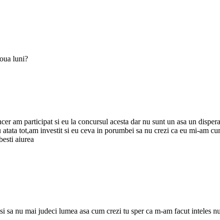
oua luni?
ncer am participat si eu la concursul acesta dar nu sunt un asa un disp
 bacau atata tot,am investit si eu ceva in porumbei sa nu crezi ca e
sti aiurea
ite si sa nu mai judeci lumea asa cum crezi tu sper ca m-am facut inteles 