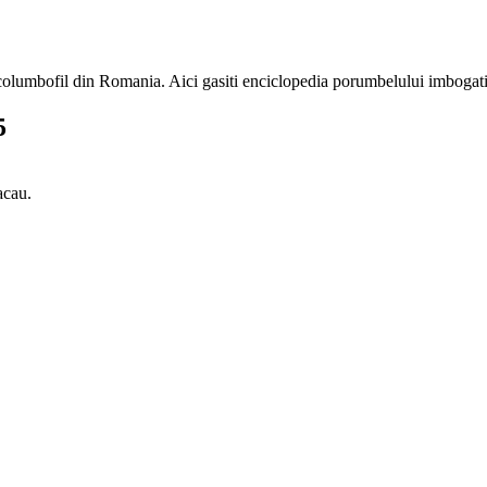
e columbofil din Romania. Aici gasiti enciclopedia porumbelului imbogati
5
acau.