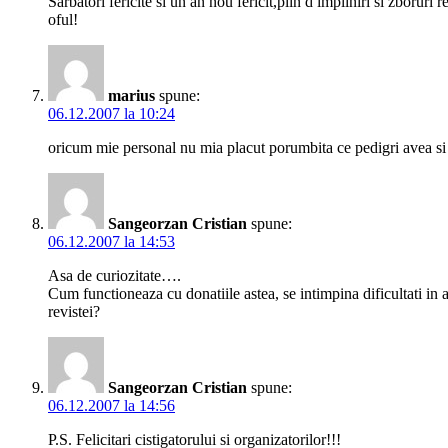
Sarbatori fericite si un an nou fericit,plin d impliniri si zboruri 
oful!
marius
spune:
06.12.2007 la 10:24
oricum mie personal nu mia placut porumbita ce pedigri avea si e
Sangeorzan Cristian
spune:
06.12.2007 la 14:53
Asa de curiozitate….
Cum functioneaza cu donatiile astea, se intimpina dificultati in
revistei?
Sangeorzan Cristian
spune:
06.12.2007 la 14:56
P.S. Felicitari cistigatorului si organizatorilor!!!