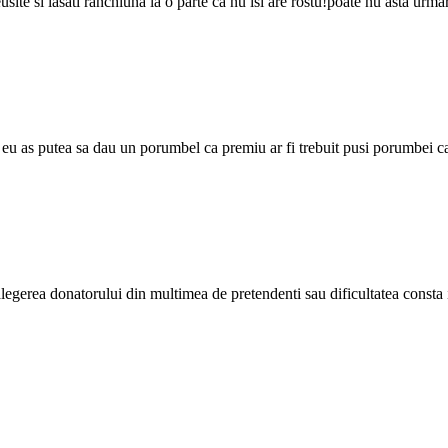
reusite si lasati ranchiuna la o parte ca nu isi are rostu!poate nu asta urma
u as putea sa dau un porumbel ca premiu ar fi trebuit pusi porumbei cat d
 alegerea donatorului din multimea de pretendenti sau dificultatea cons