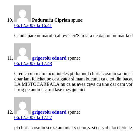
Padurariu Ciprian
spune:
06.12.2007 la 16:41
Cand apare numarul 6 al revistei?Sau iara ne dati un numar la d
grigoroiu eduard
spune:
06.12.2007 la 17:48
Cred ca nu mam facut inteles pt domnul chirila cosmin sa fiu si
doar lam felicitat pe castigator si mam bucurat ca e tot din
LA MISTOCAREALA nu ca as avea ceva cu tine dar cam vorbe
il rog pe andrei sa-mi lase mesajul aici
grigoroiu eduard
spune:
06.12.2007 la 17:57
pt chirila cosmin scuze am uitat sa-ti urez si eu sarbatori feric