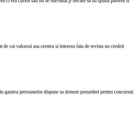
rea ci era curios sau nu se stie!lasai p fiecare sa isi spuna parerea si
e cat valorosi asa crestea si interesu fata de revista nu credeti
ta in gasirea persoanelor dispuse sa doneze porumbei pentru concursul