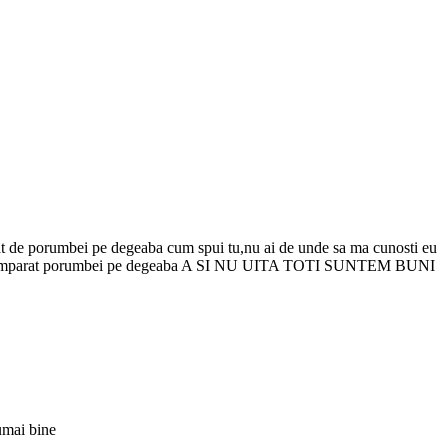
erat de porumbei pe degeaba cum spui tu,nu ai de unde sa ma cunosti eu
u mi-am cumparat porumbei pe degeaba A SI NU UITA TOTI SUNTEM BUNI
numai bine