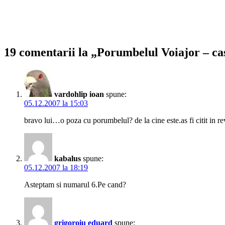
19 comentarii la „Porumbelul Voiajor – cas
vardohlip ioan
spune:
05.12.2007 la 15:03
bravo lui…o poza cu porumbelul? de la cine este.as fi citit in re
kabalus
spune:
05.12.2007 la 18:19
Asteptam si numarul 6.Pe cand?
grigoroiu eduard
spune: