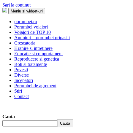
Sari la conținut
Meniu și widget-uri
Porumbei.ro
Enciclopedia porumbelului
porumbei.ro
Porumbei voiajori
Voiajori de TOP 10
Anunturi – porumbei pripasiti
Crescatoria
Hranire si intretinere
Educatie si comportament
Reproducere si genetica
Boli si tratamente
Povesti
Diverse
Incepatori
Porumbei de agrement
Stiri
Contact
Cauta
Cauta