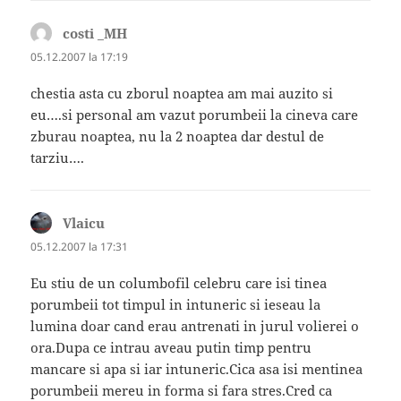
costi _MH
spune:
05.12.2007 la 17:19
chestia asta cu zborul noaptea am mai auzito si
eu….si personal am vazut porumbeii la cineva care
zburau noaptea, nu la 2 noaptea dar destul de
tarziu….
Vlaicu
spune:
05.12.2007 la 17:31
Eu stiu de un columbofil celebru care isi tinea
porumbeii tot timpul in intuneric si ieseau la
lumina doar cand erau antrenati in jurul volierei o
ora.Dupa ce intrau aveau putin timp pentru
mancare si apa si iar intuneric.Cica asa isi mentinea
porumbeii mereu in forma si fara stres.Cred ca