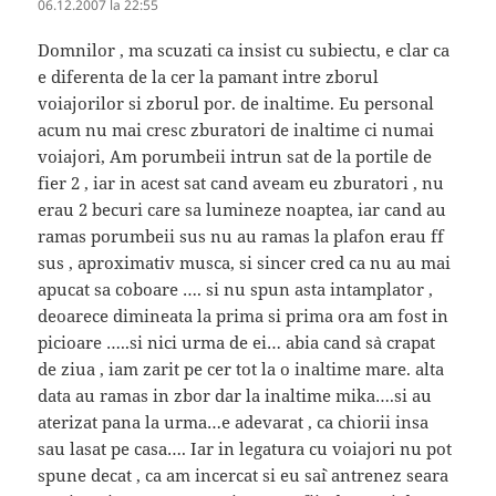
06.12.2007 la 22:55
Domnilor , ma scuzati ca insist cu subiectu, e clar ca
e diferenta de la cer la pamant intre zborul
voiajorilor si zborul por. de inaltime. Eu personal
acum nu mai cresc zburatori de inaltime ci numai
voiajori, Am porumbeii intrun sat de la portile de
fier 2 , iar in acest sat cand aveam eu zburatori , nu
erau 2 becuri care sa lumineze noaptea, iar cand au
ramas porumbeii sus nu au ramas la plafon erau ff
sus , aproximativ musca, si sincer cred ca nu au mai
apucat sa coboare …. si nu spun asta intamplator ,
deoarece dimineata la prima si prima ora am fost in
picioare …..si nici urma de ei… abia cand s`a crapat
de ziua , iam zarit pe cer tot la o inaltime mare. alta
data au ramas in zbor dar la inaltime mika….si au
aterizat pana la urma…e adevarat , ca chiorii insa
sau lasat pe casa…. Iar in legatura cu voiajori nu pot
spune decat , ca am incercat si eu sa`i antrenez seara