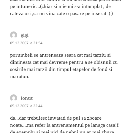
pe intuneric…(chiar si mie mi s-a intamplat , de
cateva ori ,sa-mi vina cate o pasare pe inserat :) )
gigi
spune:
05.12.2007 la 21:54
porumbeii se antreneaza seara cat mai tarziu si
dimineata cat mai devreme pentru a se obisnuii cu
sosirile mai tarzii din timpul etapelor de fond si
maraton.
ionut
spune:
05.12.2007 la 22:44
da…dar trebuiesc imvatati de pui sa zboare
noate….ma refer la antrenamentul pe lanaga casa!!!
de exemplu ai mei nici de nebni nu ar mai zbura