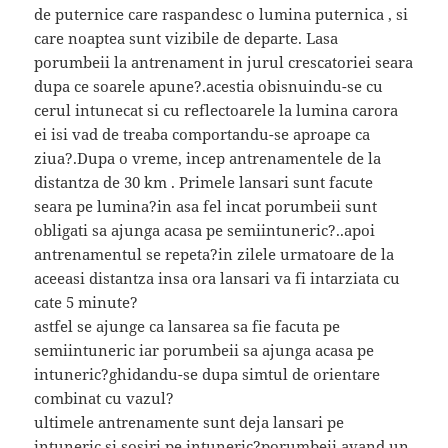
de puternice care raspandesc o lumina puternica , si
care noaptea sunt vizibile de departe. Lasa
porumbeii la antrenament in jurul crescatoriei seara
dupa ce soarele apune?.acestia obisnuindu-se cu
cerul intunecat si cu reflectoarele la lumina carora
ei isi vad de treaba comportandu-se aproape ca
ziua?.Dupa o vreme, incep antrenamentele de la
distantza de 30 km . Primele lansari sunt facute
seara pe lumina?in asa fel incat porumbeii sunt
obligati sa ajunga acasa pe semiintuneric?..apoi
antrenamentul se repeta?in zilele urmatoare de la
aceeasi distantza insa ora lansari va fi intarziata cu
cate 5 minute?
astfel se ajunge ca lansarea sa fie facuta pe
semiintuneric iar porumbeii sa ajunga acasa pe
intuneric?ghidandu-se dupa simtul de orientare
combinat cu vazul?
ultimele antrenamente sunt deja lansari pe
intuneric si sosiri pe intuneric?porumbeii avand un