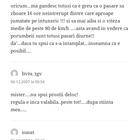
oricum…ma gandesc totusi ca e greu ca o pasare sa
zboare 16 ore neintrerupt dintre care aproape
jumatate pe intuneric !!! si sa mai aiba si o viteza
medie de peste 80 de km/h ….asta avand in vedere ca
porumbeii sunt totusi pasari diurne!!
da’…daca tu spui ca s-a intamplat…inseamna ca e
posibil….
liviu_tgv
spune:
06.12.2007 la 00:56
mister….nu spui prostii deloc!
regula e inca valabila..peste tot!….dupa stiinta
mea…..
ionut
spune: