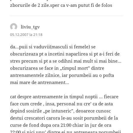
zborurile de 2 zile.sper ca v-am putut fi de folos
liviu_tgv
spune:
05.12.2007 la 21:18
da…puii si vaduvii(masculi si femele) se
obscurizeaza pt a incetini naparlirea si pt a-i feri de
stres precum si pt a se odihni mai mult si mai bine…
obscurizarea se face in „timpul mort” dintre
antrenamentele zilnice, iar porumbeii au o pofta
mai mare de antrenament…
cat despre antrenamente in timpul noptii … fiecare
face cum crede , insa, personal nu cre’ ca de asta
depind sosirile „pe intuneric”, deoarece cunosc
destui crescatori carora le-au sosit porumbeii de la
curse de fond dupa ora 21:00 chiar in jur de ora
22:00 si nici unu’ dintre ei nu antreneaza porumbeii