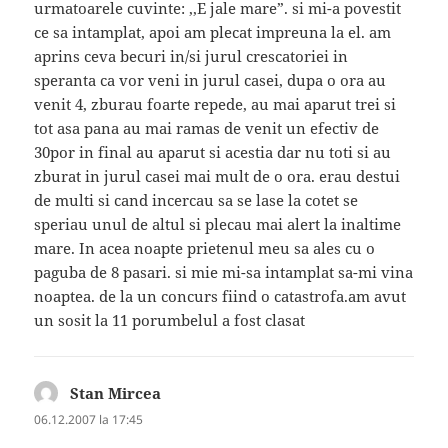
urmatoarele cuvinte: ,,E jale mare”. si mi-a povestit
ce sa intamplat, apoi am plecat impreuna la el. am
aprins ceva becuri in/si jurul crescatoriei in
speranta ca vor veni in jurul casei, dupa o ora au
venit 4, zburau foarte repede, au mai aparut trei si
tot asa pana au mai ramas de venit un efectiv de
30por in final au aparut si acestia dar nu toti si au
zburat in jurul casei mai mult de o ora. erau destui
de multi si cand incercau sa se lase la cotet se
speriau unul de altul si plecau mai alert la inaltime
mare. In acea noapte prietenul meu sa ales cu o
paguba de 8 pasari. si mie mi-sa intamplat sa-mi vina
noaptea. de la un concurs fiind o catastrofa.am avut
un sosit la 11 porumbelul a fost clasat
Stan Mircea
spune:
06.12.2007 la 17:45