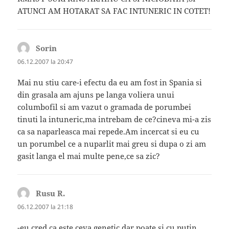
ATUNCI AM HOTARAT SA FAC INTUNERIC IN COTET!
Sorin
spune:
06.12.2007 la 20:47
Mai nu stiu care-i efectu da eu am fost in Spania si
din grasala am ajuns pe langa voliera unui
columbofil si am vazut o gramada de porumbei
tinuti la intuneric,ma intrebam de ce?cineva mi-a zis
ca sa naparleasca mai repede.Am incercat si eu cu
un porumbel ce a nuparlit mai greu si dupa o zi am
gasit langa el mai multe pene,ce sa zic?
Rusu R.
spune:
06.12.2007 la 21:18
-eu cred ca este ceva genetic,dar poate si cu putin