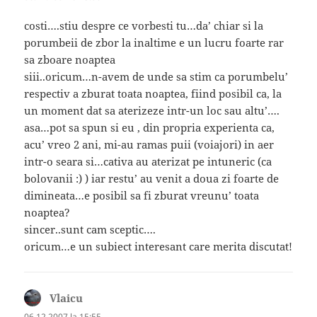
costi….stiu despre ce vorbesti tu…da’ chiar si la
porumbeii de zbor la inaltime e un lucru foarte rar
sa zboare noaptea
siii..oricum…n-avem de unde sa stim ca porumbelu’
respectiv a zburat toata noaptea, fiind posibil ca, la
un moment dat sa aterizeze intr-un loc sau altu’….
asa…pot sa spun si eu , din propria experienta ca,
acu’ vreo 2 ani, mi-au ramas puii (voiajori) in aer
intr-o seara si…cativa au aterizat pe intuneric (ca
bolovanii :) ) iar restu’ au venit a doua zi foarte de
dimineata…e posibil sa fi zburat vreunu’ toata
noaptea?
sincer..sunt cam sceptic….
oricum…e un subiect interesant care merita discutat!
Vlaicu
spune:
06.12.2007 la 15:55