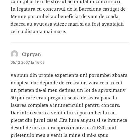
calmi,pt ai feri de stresul acumulat in concursuri.
In legatura cu concursul de la Barcelona castigat de
Menne porumbei au beneficiat de vant de coada
deacea au avut asa viteze mari si au fost avantajati
cei cu distanta mai mare.
Cipryan
spune:
06.12.2007 la 16:05
va spun din propie experienta uni porumbei zboara
noaptea. dar depinde de crescator. vara ce a trecut
un prieten de-al meu detinea un lot de aproximativ
50 pui care erau pregatiti seara de seara pana la
lasarea completa a intunericului pentru concurs.
Dar intr-o seara a venit uliu si porumbei lui au
plecat din jurul casei .Era luna august si se intuneca
destul de tarziu. era aproximativ ora10:30 cand
prietenulo meu a venit la mine si mi-a spus