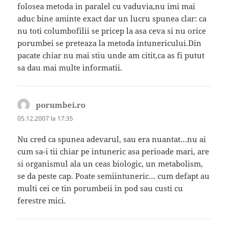
folosea metoda in paralel cu vaduvia,nu imi mai
aduc bine aminte exact dar un lucru spunea clar: ca
nu toti columbofilii se pricep la asa ceva si nu orice
porumbei se preteaza la metoda intunericului.Din
pacate chiar nu mai stiu unde am citit,ca as fi putut
sa dau mai multe informatii.
porumbei.ro
spune:
05.12.2007 la 17:35
Nu cred ca spunea adevarul, sau era nuantat…nu ai
cum sa-i tii chiar pe intuneric asa perioade mari, are
si organismul ala un ceas biologic, un metabolism,
se da peste cap. Poate semiintuneric… cum defapt au
multi cei ce tin porumbeii in pod sau custi cu
ferestre mici.