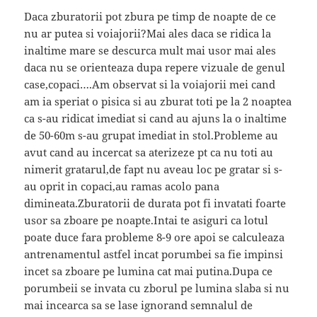
Daca zburatorii pot zbura pe timp de noapte de ce
nu ar putea si voiajorii?Mai ales daca se ridica la
inaltime mare se descurca mult mai usor mai ales
daca nu se orienteaza dupa repere vizuale de genul
case,copaci….Am observat si la voiajorii mei cand
am ia speriat o pisica si au zburat toti pe la 2 noaptea
ca s-au ridicat imediat si cand au ajuns la o inaltime
de 50-60m s-au grupat imediat in stol.Probleme au
avut cand au incercat sa aterizeze pt ca nu toti au
nimerit gratarul,de fapt nu aveau loc pe gratar si s-
au oprit in copaci,au ramas acolo pana
dimineata.Zburatorii de durata pot fi invatati foarte
usor sa zboare pe noapte.Intai te asiguri ca lotul
poate duce fara probleme 8-9 ore apoi se calculeaza
antrenamentul astfel incat porumbei sa fie impinsi
incet sa zboare pe lumina cat mai putina.Dupa ce
porumbeii se invata cu zborul pe lumina slaba si nu
mai incearca sa se lase ignorand semnalul de