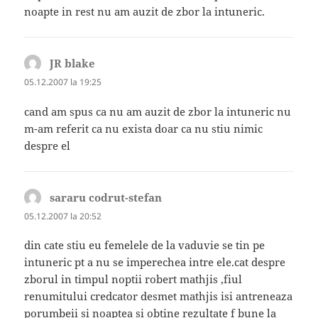
noapte in rest nu am auzit de zbor la intuneric.
JR blake
spune:
05.12.2007 la 19:25
cand am spus ca nu am auzit de zbor la intuneric nu
m-am referit ca nu exista doar ca nu stiu nimic
despre el
sararu codrut-stefan
spune:
05.12.2007 la 20:52
din cate stiu eu femelele de la vaduvie se tin pe
intuneric pt a nu se imperechea intre ele.cat despre
zborul in timpul noptii robert mathjis ,fiul
renumitului credcator desmet mathjis isi antreneaza
porumbeii si noaptea si obtine rezultate f bune la