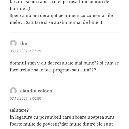
tarziu…si am ramas cu ei pe casa fiind atacati de
bufnite :((
Sper ca nu am deranjat pe nimeni cu comentariile
mele … Salutare si sa auzim numai de bine !!!
ilie
spune:
06.12.2007 la 23:29
domnul stan v-au dat rezultate mai bune?? si cum se
face trebue sa le faci program sau cum???
claudiu coldea
spune:
07.12.2007 la 00:50
salutare?
in legatura cu porumbeii care zboara noaptea sunt
foarte multe de povestit?dar multe dintre ele sunt