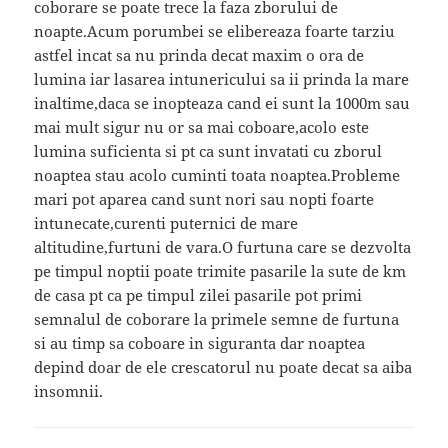
coborare se poate trece la faza zborului de
noapte.Acum porumbei se elibereaza foarte tarziu
astfel incat sa nu prinda decat maxim o ora de
lumina iar lasarea intunericului sa ii prinda la mare
inaltime,daca se inopteaza cand ei sunt la 1000m sau
mai mult sigur nu or sa mai coboare,acolo este
lumina suficienta si pt ca sunt invatati cu zborul
noaptea stau acolo cuminti toata noaptea.Probleme
mari pot aparea cand sunt nori sau nopti foarte
intunecate,curenti puternici de mare
altitudine,furtuni de vara.O furtuna care se dezvolta
pe timpul noptii poate trimite pasarile la sute de km
de casa pt ca pe timpul zilei pasarile pot primi
semnalul de coborare la primele semne de furtuna
si au timp sa coboare in siguranta dar noaptea
depind doar de ele crescatorul nu poate decat sa aiba
insomnii.