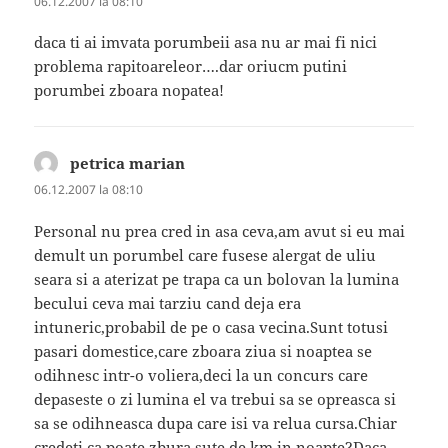
06.12.2007 la 08:10
daca ti ai imvata porumbeii asa nu ar mai fi nici
problema rapitoareleor….dar oriucm putini
porumbei zboara nopatea!
petrica marian
spune:
06.12.2007 la 08:10
Personal nu prea cred in asa ceva,am avut si eu mai
demult un porumbel care fusese alergat de uliu
seara si a aterizat pe trapa ca un bolovan la lumina
becului ceva mai tarziu cand deja era
intuneric,probabil de pe o casa vecina.Sunt totusi
pasari domestice,care zboara ziua si noaptea se
odihnesc intr-o voliera,deci la un concurs care
depaseste o zi lumina el va trebui sa se opreasca si
sa se odihneasca dupa care isi va relua cursa.Chiar
credeti ca poate zbura sute de km in noapte?Daca