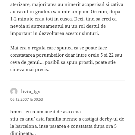
aterizare, majoritatea au nimerit acoperisul si cativa
au cazut in gradina sau intr-un pom. Oricum, dupa
1-2 minute erau toti in cusca. Deci, tind sa cred ca
nevoia si antrenamentul au un rol destul de
important in dezvoltarea acestor simturi.
Mai era o regula care spunea ca se poate face
constatarea porumbeilor doar intre orele 5 si 22 sau
ceva de genul… posibil sa spun prostii, poate stie
cineva mai precis.
liviu_tgv
spune:
06.12.2007 la 00:53
hmm…eu n-am auzit de asa ceva…
stiu ca anu’ asta familia menne a castigat derby-ul de
la barcelona, insa pasarea e constatata dupa ora 5
dimineata…