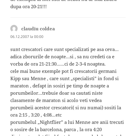
dupa ora 20-21!!!
claudiu coldea
spune:
06.12.2007 la 00:00
sunt crescatori care sunt specializati pe asa ceva…
adica zborurile de noapte…si , sa nu credeti ca e
vorba de ora 21-21:30……ci de 2-3-4 noaptea.
cele mai bune exemple pot fi crescatorii germani
Kipp sau Menne , care sunt „specialisti” in fond si
maraton , defapt in sosiri pe timp de noapte a
porumbeilor…trebuie doar sa cautati niste
clasamente de maraton si acolo veti vedea
porumbeii acestor crescatori( si nu numai) sositi la
ora 2:15 , 3:20 , 4:08…etc
porumbelul „Nightflier” a lui Menne are anii trecuti
o sosire de la barcelona, parca , la ora 4:20