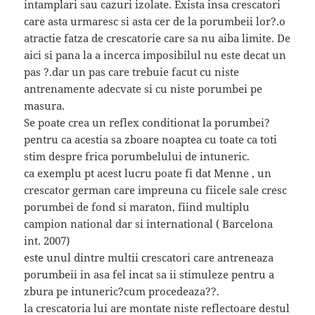
intamplari sau cazuri izolate. Exista insa crescatori
care asta urmaresc si asta cer de la porumbeii lor?.o
atractie fatza de crescatorie care sa nu aiba limite. De
aici si pana la a incerca imposibilul nu este decat un
pas ?.dar un pas care trebuie facut cu niste
antrenamente adecvate si cu niste porumbei pe
masura.
Se poate crea un reflex conditionat la porumbei?
pentru ca acestia sa zboare noaptea cu toate ca toti
stim despre frica porumbelului de intuneric.
ca exemplu pt acest lucru poate fi dat Menne , un
crescator german care impreuna cu fiicele sale cresc
porumbei de fond si maraton, fiind multiplu
campion national dar si international ( Barcelona
int. 2007)
este unul dintre multii crescatori care antreneaza
porumbeii in asa fel incat sa ii stimuleze pentru a
zbura pe intuneric?cum procedeaza??.
la crescatoria lui are montate niste reflectoare destul