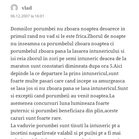
vlad
spune:
06.12.2007 la 16:01
Domnilor porumbei nu zboara noaptea deoarece in
primul rand nu vad si le este frica.Zborul de noapte
nu inseamna ca porumbelul zboara noaptea ci
porumbelul zboara pana la lasarea intunericului si
isi reia zborul in zori pe semi intuneric deacea de la
maraton sunt constatari dimineata dupa ora 5.Aici
depinde la ce departare la prins intunericul,sunt
foarte multe pasari care cand incepe sa amurgeasca
se lasa jos si nu zboara pana se lasa intunericul.Sunt
si exceptii cand porumbeii au venit noaptea.La
asemenea concursuri luna lumineaza foarte
puternic si porumbei beneficiaza din plin,aceste
cazuri sunt foarte rare.
La vaduvie porumbei sunt tinuti la intuneric pt a
incetini naparlirea(e valabil si pt pui)si pt a fi mai