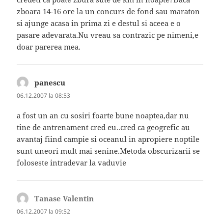
zboara 14-16 ore la un concurs de fond sau maraton
si ajunge acasa in prima zi e destul si aceea e o
pasare adevarata.Nu vreau sa contrazic pe nimeni,e
doar parerea mea.
panescu
spune:
06.12.2007 la 08:53
a fost un an cu sosiri foarte bune noaptea,dar nu
tine de antrenament cred eu..cred ca geogrefic au
avantaj fiind campie si oceanul in apropiere noptile
sunt uneori mult mai senine.Metoda obscurizarii se
foloseste intradevar la vaduvie
Tanase Valentin
spune:
06.12.2007 la 09:52