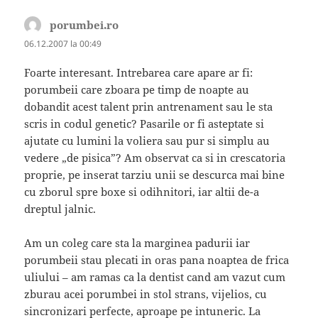
porumbei.ro
spune:
06.12.2007 la 00:49
Foarte interesant. Intrebarea care apare ar fi:
porumbeii care zboara pe timp de noapte au
dobandit acest talent prin antrenament sau le sta
scris in codul genetic? Pasarile or fi asteptate si
ajutate cu lumini la voliera sau pur si simplu au
vedere „de pisica”? Am observat ca si in crescatoria
proprie, pe inserat tarziu unii se descurca mai bine
cu zborul spre boxe si odihnitori, iar altii de-a
dreptul jalnic.
Am un coleg care sta la marginea padurii iar
porumbeii stau plecati in oras pana noaptea de frica
uliului – am ramas ca la dentist cand am vazut cum
zburau acei porumbei in stol strans, vijelios, cu
sincronizari perfecte, aproape pe intuneric. La