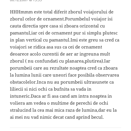
HHHmmm este total diferit zborul voiajorului de
zborul celor de ornament.Porumbelul voiajor isi
cauta directia spre casa si zboara orizontal cu
pamantul,iar cei de ornament pur si simplu plutesc
in plan vertical cu pamantul.Imi este greu sa cred ca
voiajori se ridica asa sus ca cei de ornament
deoarece acolo curentii de aer ar ingreuna mult
zborul ( nu confundati cu planarea,plutirea).Iar
porumbeii care au rezultate noaptea cred ca zboara
la lumina lunii care uneori face posibila observarea
obstacolelor.Inca nu au porumbeii ultrasunete ca
liliecii si nici ochi ca bufnita sa vada in
intuneric.Daca ar fi asa cand am intra noaptea in
voliera am vedea o multime de perechi de ochi
stralucind la cea mai mica raza de lumina,dar eu la
ai mei nu vad nimic decat cand aprind becul.