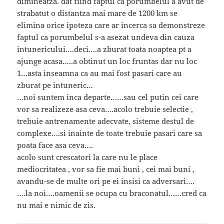
dimineatza. dat fiind faptul ca porumbelul a avut de
strabatut o distantza mai mare de 1200 km se
elimina orice ipoteza care ar incerca sa demonstreze
faptul ca porumbelul s-a asezat undeva din cauza
intunericului….deci….a zburat toata noaptea pt a
ajunge acasa…..a obtinut un loc fruntas dar nu loc
1…asta inseamna ca au mai fost pasari care au
zburat pe intuneric…
…noi suntem inca departe……sau cel putin cei care
vor sa realizeze asa ceva….acolo trebuie selectie ,
trebuie antrenamente adecvate, sisteme destul de
complexe….si inainte de toate trebuie pasari care sa
poata face asa ceva….
acolo sunt crescatori la care nu le place
mediocritatea , vor sa fie mai buni , cei mai buni ,
avandu-se de multe ori pe ei insisi ca adversari….
….la noi….oamenii se ocupa cu braconatul……cred ca
nu mai e nimic de zis.