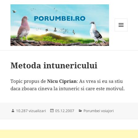
MENIU
ȘI
WIDGET-
Porumbei.ro
URI
Metoda intunericului
Topic propus de
Nicu Ciprian
: As vrea si eu sa stiu
daca zboara cineva la intuneric si care este motivul.
Publicat
Categorii
10.287 vizualizari
05.12.2007
Porumbei voiajori
pe