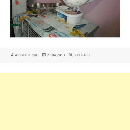
Publicat
Dimensiune
411 vizualizari
21.04.2013
600 × 450
pe
completă