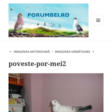
MENIU
ȘI
WIDGET-
Porumbei.ro
URI
IMAGINEA ANTERIOARĂ
IMAGINEA URMĂTOARE
poveste-por-mei2