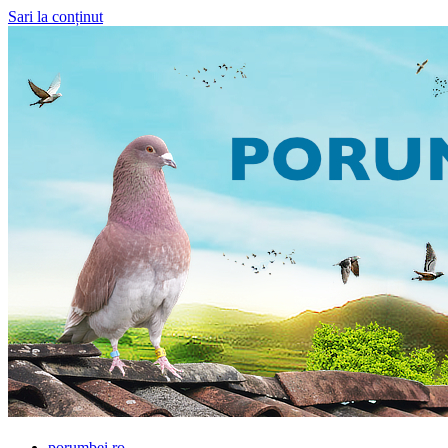
Sari la conținut
Porumbei.ro
Enciclopedia porumbelului
porumbei.ro