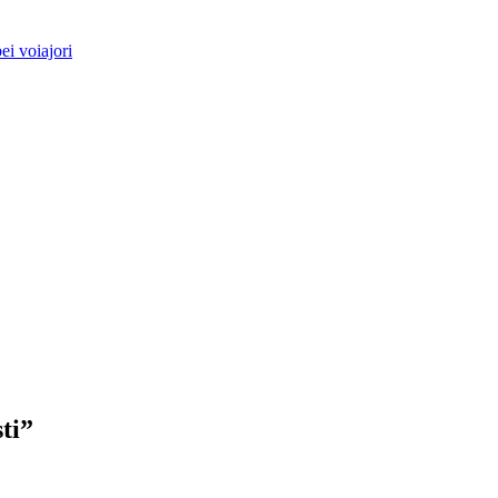
i voiajori
ti”