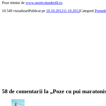
Poze trimise de
www.sportcolumbofil.ro
.
10.549 vizualizari
Publicat pe
10.10.2012
11.10.2012
Categorii
Porumbe
58 de comentarii la „Poze cu pui maratonis