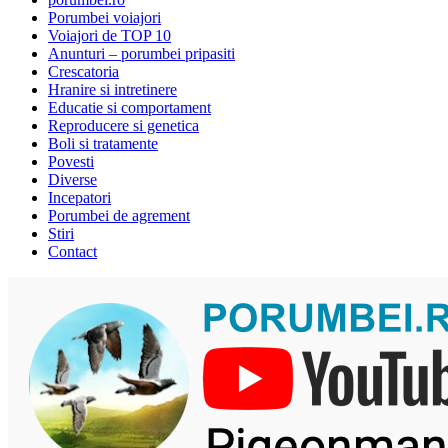
Porumbei voiajori
Voiajori de TOP 10
Anunturi – porumbei pripasiti
Crescatoria
Hranire si intretinere
Educatie si comportament
Reproducere si genetica
Boli si tratamente
Povesti
Diverse
Incepatori
Porumbei de agrement
Stiri
Contact