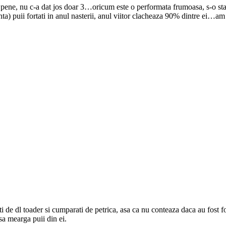
3 pene, nu c-a dat jos doar 3…oricum este o performata frumoasa, s-o s
ta) puii fortati in anul nasterii, anul viitor clacheaza 90% dintre ei…am
de dl toader si cumparati de petrica, asa ca nu conteaza daca au fost for
sa mearga puii din ei.