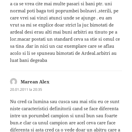
a ca se vrea cite mai multe pasari si bani ptr. uni
normal poti baga toti poprumbei bolnavi ,sterili, pe
care vrei sai vinzi atunci unde se ajunge . eu am
vrut sa mi se explice doar strict la juc bimotati de
ardeal desi erau alti mai buni arbitri au tinuto pe a
lor.macar postati un standard ceva sa stie si omul ce
sa tina .dar in nici un caz exemplare care se aflau
acolo si li se spuneau bimotati de Ardeal.arbitri au
luat bani degeaba
Marean Alex
spune:
20.01.2011 la 20:35
Nu cred ca lumina sau cusca sau mai stiu eu ce sunt
niste caracteristici definitorii cand se face diferenta
intre un porumbel campion si unul bun sau foarte
bun.e clar ca unul campion are acel ceva care face
diferenta si asta cred ca o vede doar un abitru care a