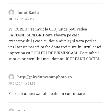
Ionut Baciu
spune:
18.01.2011 la 21:39
PT. CORBU : Te invit la CLUJ unde poti vedea
CASTANII SI NEGRII care zboara pe casa
crescatorului ( casa cu doua nivele) si vara poti sa
vezi aceste pasari ca fac doua trei t ure in jurul casei
inpreuna cu ROLLERI DE BIRMINGAM . Porumbeii
sunt ai prietenului meu domnu RIUREANU COSTEL.
http://gabydumy.sunphoto.ro
spune:
18.01.2011 la 22:32
Foarte frumosi …multa bafta in continuare