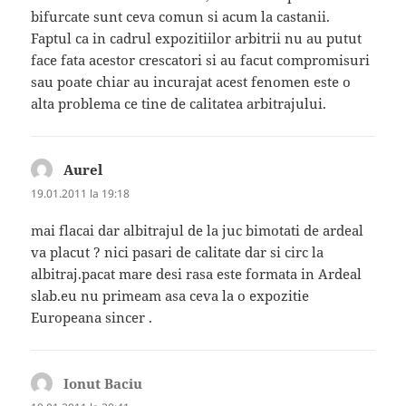
bifurcate sunt ceva comun si acum la castanii.
Faptul ca in cadrul expozitiilor arbitrii nu au putut
face fata acestor crescatori si au facut compromisuri
sau poate chiar au incurajat acest fenomen este o
alta problema ce tine de calitatea arbitrajului.
Aurel
spune:
19.01.2011 la 19:18
mai flacai dar albitrajul de la juc bimotati de ardeal
va placut ? nici pasari de calitate dar si circ la
albitraj.pacat mare desi rasa este formata in Ardeal
slab.eu nu primeam asa ceva la o expozitie
Europeana sincer .
Ionut Baciu
spune: