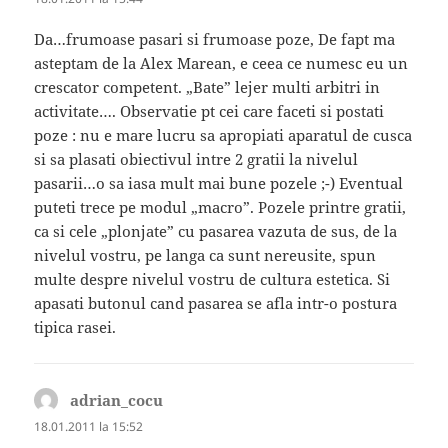
Da…frumoase pasari si frumoase poze, De fapt ma
asteptam de la Alex Marean, e ceea ce numesc eu un
crescator competent. „Bate” lejer multi arbitri in
activitate…. Observatie pt cei care faceti si postati
poze : nu e mare lucru sa apropiati aparatul de cusca
si sa plasati obiectivul intre 2 gratii la nivelul
pasarii…o sa iasa mult mai bune pozele ;-) Eventual
puteti trece pe modul „macro”. Pozele printre gratii,
ca si cele „plonjate” cu pasarea vazuta de sus, de la
nivelul vostru, pe langa ca sunt nereusite, spun
multe despre nivelul vostru de cultura estetica. Si
apasati butonul cand pasarea se afla intr-o postura
tipica rasei.
adrian_cocu
spune:
18.01.2011 la 15:52