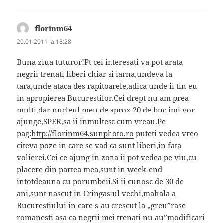
florinm64
spune:
20.01.2011 la 18:28
Buna ziua tuturor!Pt cei interesati va pot arata
negrii trenati liberi chiar si iarna,undeva la
tara,unde ataca des rapitoarele,adica unde ii tin eu
in apropierea Bucurestilor.Cei drept nu am prea
multi,dar nucleul meu de aprox 20 de buc imi vor
ajunge,SPER,sa ii inmultesc cum vreau.Pe
pag:
http://florinm64.sunphoto.ro
puteti vedea vreo
citeva poze in care se vad ca sunt liberi,in fata
volierei.Cei ce ajung in zona ii pot vedea pe viu,cu
placere din partea mea,sunt in week-end
intotdeauna cu porumbeii.Si ii cunosc de 30 de
ani,sunt nascut in Cringasiul vechi,mahala a
Bucurestiului in care s-au crescut la „greu”rase
romanesti asa ca negrii mei trenati nu au”modificari