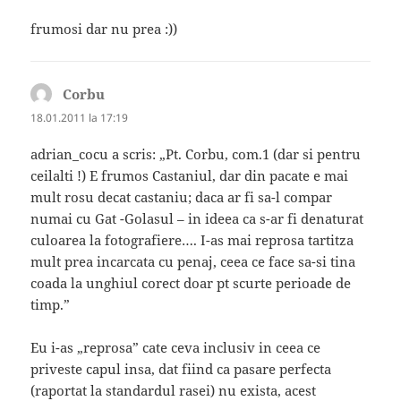
frumosi dar nu prea :))
Corbu
spune:
18.01.2011 la 17:19
adrian_cocu a scris: „Pt. Corbu, com.1 (dar si pentru
ceilalti !) E frumos Castaniul, dar din pacate e mai
mult rosu decat castaniu; daca ar fi sa-l compar
numai cu Gat -Golasul – in ideea ca s-ar fi denaturat
culoarea la fotografiere…. I-as mai reprosa tartitza
mult prea incarcata cu penaj, ceea ce face sa-si tina
coada la unghiul corect doar pt scurte perioade de
timp.”
Eu i-as „reprosa” cate ceva inclusiv in ceea ce
priveste capul insa, dat fiind ca pasare perfecta
(raportat la standardul rasei) nu exista, acest