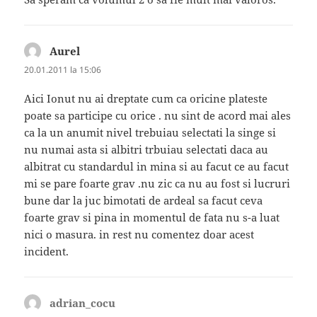
Aurel
spune:
20.01.2011 la 15:06
Aici Ionut nu ai dreptate cum ca oricine plateste
poate sa participe cu orice . nu sint de acord mai ales
ca la un anumit nivel trebuiau selectati la singe si
nu numai asta si albitri trbuiau selectati daca au
albitrat cu standardul in mina si au facut ce au facut
mi se pare foarte grav .nu zic ca nu au fost si lucruri
bune dar la juc bimotati de ardeal sa facut ceva
foarte grav si pina in momentul de fata nu s-a luat
nici o masura. in rest nu comentez doar acest
incident.
adrian_cocu
spune: