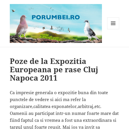
MENIU
ȘI
WIDGET-
Porumbei.ro
URI
Poze de la Expozitia
Europeana pe rase Cluj
Napoca 2011
Ca impresie generala o expozitie buna din toate
punctele de vedere si aici ma refer la
organizare,calitatea exponatelor,arbitraj,etc.
Oamenii au participat intr-un numar foarte mare dat
fiind faptul ca si vremea a fost una extraordinara si
targul unul foarte reusit. Mai jos va invit sa