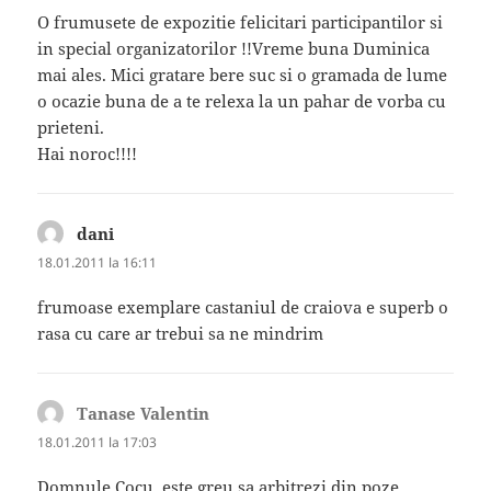
O frumusete de expozitie felicitari participantilor si
in special organizatorilor !!Vreme buna Duminica
mai ales. Mici gratare bere suc si o gramada de lume
o ocazie buna de a te relexa la un pahar de vorba cu
prieteni.
Hai noroc!!!!
dani
spune:
18.01.2011 la 16:11
frumoase exemplare castaniul de craiova e superb o
rasa cu care ar trebui sa ne mindrim
Tanase Valentin
spune:
18.01.2011 la 17:03
Domnule Cocu, este greu sa arbitrezi din poze.