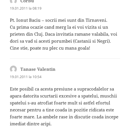
Corbu
spune:
19.01.2011 la 08:19
Pt. Ionut Baciu – socrii mei sunt din Tirnaveni.
Cu prima ocazie cand merg la ei voi vizita si un
prieten din Cluj. Daca invitatia ramane valabila, voi
dori sa vad si acesti porumbei (Castanii si Negri).
Cine stie, poate nu plec cu mana goala!
Tanase Valentin
spune:
19.01.2011 la 10:54
Este posibil ca acesta presiune a supracodalelor sa
apara datorita scurtarii excesive a spatelui, muschii
spatelui s-au atrofiat foarte mult si astfel efortul
necesar pentru a tine coada in pozitie ridicata este
foarte mare. La ambele rase in discutie coada incepe
imediat dintre aripi.