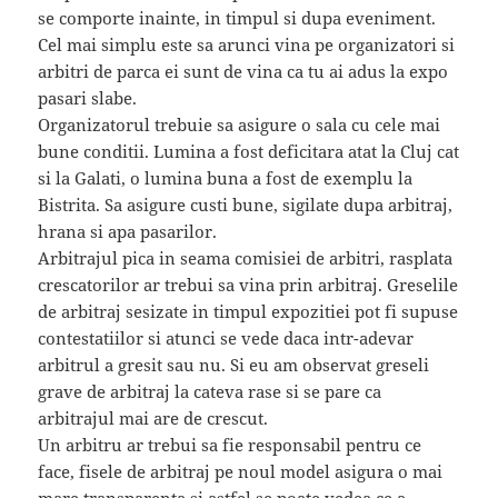
se comporte inainte, in timpul si dupa eveniment.
Cel mai simplu este sa arunci vina pe organizatori si
arbitri de parca ei sunt de vina ca tu ai adus la expo
pasari slabe.
Organizatorul trebuie sa asigure o sala cu cele mai
bune conditii. Lumina a fost deficitara atat la Cluj cat
si la Galati, o lumina buna a fost de exemplu la
Bistrita. Sa asigure custi bune, sigilate dupa arbitraj,
hrana si apa pasarilor.
Arbitrajul pica in seama comisiei de arbitri, rasplata
crescatorilor ar trebui sa vina prin arbitraj. Greselile
de arbitraj sesizate in timpul expozitiei pot fi supuse
contestatiilor si atunci se vede daca intr-adevar
arbitrul a gresit sau nu. Si eu am observat greseli
grave de arbitraj la cateva rase si se pare ca
arbitrajul mai are de crescut.
Un arbitru ar trebui sa fie responsabil pentru ce
face, fisele de arbitraj pe noul model asigura o mai
mare transparenta si astfel se poate vedea ce a