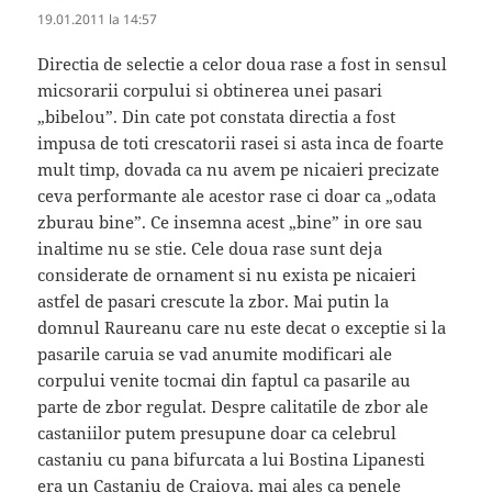
19.01.2011 la 14:57
Directia de selectie a celor doua rase a fost in sensul
micsorarii corpului si obtinerea unei pasari
„bibelou”. Din cate pot constata directia a fost
impusa de toti crescatorii rasei si asta inca de foarte
mult timp, dovada ca nu avem pe nicaieri precizate
ceva performante ale acestor rase ci doar ca „odata
zburau bine”. Ce insemna acest „bine” in ore sau
inaltime nu se stie. Cele doua rase sunt deja
considerate de ornament si nu exista pe nicaieri
astfel de pasari crescute la zbor. Mai putin la
domnul Raureanu care nu este decat o exceptie si la
pasarile caruia se vad anumite modificari ale
corpului venite tocmai din faptul ca pasarile au
parte de zbor regulat. Despre calitatile de zbor ale
castaniilor putem presupune doar ca celebrul
castaniu cu pana bifurcata a lui Bostina Lipanesti
era un Castaniu de Craiova, mai ales ca penele