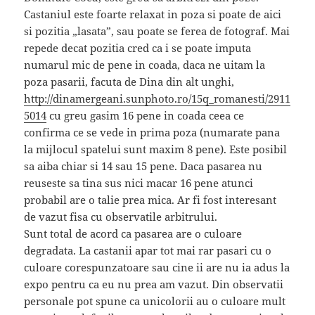
Castaniul este foarte relaxat in poza si poate de aici
si pozitia „lasata”, sau poate se ferea de fotograf. Mai
repede decat pozitia cred ca i se poate imputa
numarul mic de pene in coada, daca ne uitam la
poza pasarii, facuta de Dina din alt unghi,
http://dinamergeani.sunphoto.ro/15q_romanesti/2911
5014
cu greu gasim 16 pene in coada ceea ce
confirma ce se vede in prima poza (numarate pana
la mijlocul spatelui sunt maxim 8 pene). Este posibil
sa aiba chiar si 14 sau 15 pene. Daca pasarea nu
reuseste sa tina sus nici macar 16 pene atunci
probabil are o talie prea mica. Ar fi fost interesant
de vazut fisa cu observatile arbitrului.
Sunt total de acord ca pasarea are o culoare
degradata. La castanii apar tot mai rar pasari cu o
culoare corespunzatoare sau cine ii are nu ia adus la
expo pentru ca eu nu prea am vazut. Din observatii
personale pot spune ca unicolorii au o culoare mult