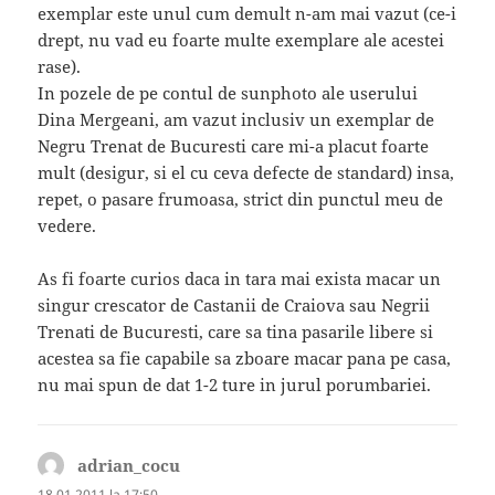
exemplar este unul cum demult n-am mai vazut (ce-i
drept, nu vad eu foarte multe exemplare ale acestei
rase).
In pozele de pe contul de sunphoto ale userului
Dina Mergeani, am vazut inclusiv un exemplar de
Negru Trenat de Bucuresti care mi-a placut foarte
mult (desigur, si el cu ceva defecte de standard) insa,
repet, o pasare frumoasa, strict din punctul meu de
vedere.
As fi foarte curios daca in tara mai exista macar un
singur crescator de Castanii de Craiova sau Negrii
Trenati de Bucuresti, care sa tina pasarile libere si
acestea sa fie capabile sa zboare macar pana pe casa,
nu mai spun de dat 1-2 ture in jurul porumbariei.
adrian_cocu
spune:
18.01.2011 la 17:50