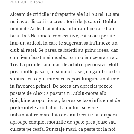
20.01.2011 la 16:40
Ziceam de criticile indreptatite ale lui Aurel. Eu am
mai avut discutii cu crescatorii de Jucatorii Dublu-
motat de Ardeal, atat dupa arbitrajul pe care l-am
facut la 2 Nationale consecutive, cat si aici pe site
intr-un articol, in care le sugeram sa infiinteze un
club al rasei. Se parea ca baietii au prins ideea, dar
cum i-am lasat mai moale… cum o iau pe aratura…
Treaba prinde cand dau de arbitrii permisivi. Mult
prea multe pasari, in standul rasei, cu gatul scurt si
subtire, cu capul mic si cu raport lungime-inaltime
in favoarea primei. De aceea am apreciat pozele
postate de Alex : a postat un Dublu-motat alb
tipic,bine proportionat, fara sa se lase influentat de
preferintele arbitrilor. La moturi se vede
imbunatatire mare fata de anii trecuti : au disparut
aproape complet moturile de spate prea joase sau
culcate pe ceafa. Punctaje mari, ca peste tot la noi,