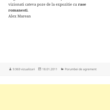
vizionati cateva poze de la expozitie cu
rase
romanesti
.
Alex Marean
Publicat
Categorii
9.969 vizualizari
18.01.2011
Porumbei de agrement
pe