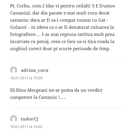
Pt. Corbu, com.1 (dar si pentru ceilalti !) E frumos
Castaniul, dar din pacate e mai mult rosu decat
castaniu; daca ar fi sa-l compar numai cu Gat -
Golasul – in ideea ca s-ar fi denaturat culoarea la
fotografiere…. I-as mai reprosa tartitza mult prea
incarcata cu penaj, ceea ce face sa-si tina coada la
unghiul corect doar pt scurte perioade de timp.
adrian_cocu
spune:
18.01.2011 la 15:59
Dl.Dina Mergeani ne-ar putea da un verdict
competent la Castaniu !…..
tudorCJ
spune:
18.01.2011 la 16:02