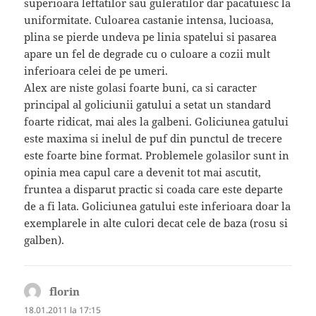
superioara leftatilor sau guleratilor dar pacatuiesc la
uniformitate. Culoarea castanie intensa, lucioasa,
plina se pierde undeva pe linia spatelui si pasarea
apare un fel de degrade cu o culoare a cozii mult
inferioara celei de pe umeri.
Alex are niste golasi foarte buni, ca si caracter
principal al goliciunii gatului a setat un standard
foarte ridicat, mai ales la galbeni. Goliciunea gatului
este maxima si inelul de puf din punctul de trecere
este foarte bine format. Problemele golasilor sunt in
opinia mea capul care a devenit tot mai ascutit,
fruntea a disparut practic si coada care este departe
de a fi lata. Goliciunea gatului este inferioara doar la
exemplarele in alte culori decat cele de baza (rosu si
galben).
florin
spune:
18.01.2011 la 17:15