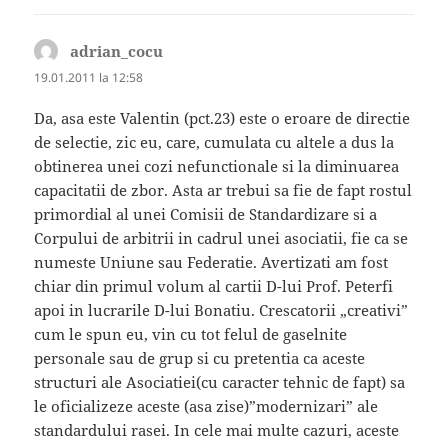
adrian_cocu
spune:
19.01.2011 la 12:58
Da, asa este Valentin (pct.23) este o eroare de directie
de selectie, zic eu, care, cumulata cu altele a dus la
obtinerea unei cozi nefunctionale si la diminuarea
capacitatii de zbor. Asta ar trebui sa fie de fapt rostul
primordial al unei Comisii de Standardizare si a
Corpului de arbitrii in cadrul unei asociatii, fie ca se
numeste Uniune sau Federatie. Avertizati am fost
chiar din primul volum al cartii D-lui Prof. Peterfi
apoi in lucrarile D-lui Bonatiu. Crescatorii „creativi”
cum le spun eu, vin cu tot felul de gaselnite
personale sau de grup si cu pretentia ca aceste
structuri ale Asociatiei(cu caracter tehnic de fapt) sa
le oficializeze aceste (asa zise)”modernizari” ale
standardului rasei. In cele mai multe cazuri, aceste