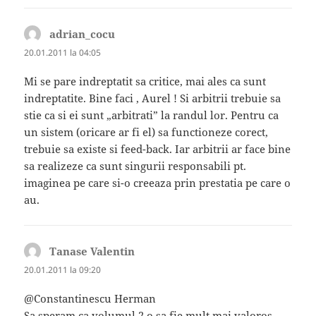
adrian_cocu
spune:
20.01.2011 la 04:05
Mi se pare indreptatit sa critice, mai ales ca sunt
indreptatite. Bine faci , Aurel ! Si arbitrii trebuie sa
stie ca si ei sunt „arbitrati” la randul lor. Pentru ca
un sistem (oricare ar fi el) sa functioneze corect,
trebuie sa existe si feed-back. Iar arbitrii ar face bine
sa realizeze ca sunt singurii responsabili pt.
imaginea pe care si-o creeaza prin prestatia pe care o
au.
Tanase Valentin
spune:
20.01.2011 la 09:20
@Constantinescu Herman
Sa speram ca volumul 2 o sa fie mult mai valoros.