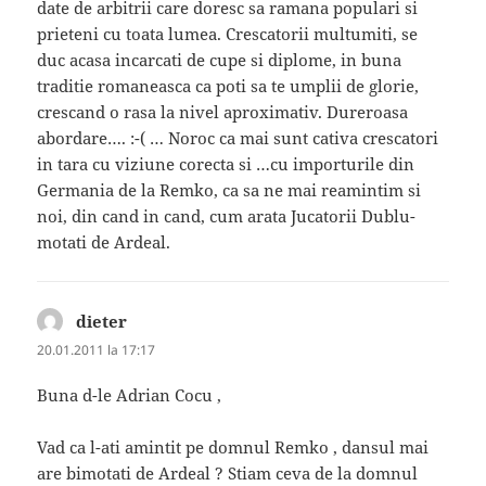
date de arbitrii care doresc sa ramana populari si
prieteni cu toata lumea. Crescatorii multumiti, se
duc acasa incarcati de cupe si diplome, in buna
traditie romaneasca ca poti sa te umplii de glorie,
crescand o rasa la nivel aproximativ. Dureroasa
abordare…. :-( … Noroc ca mai sunt cativa crescatori
in tara cu viziune corecta si …cu importurile din
Germania de la Remko, ca sa ne mai reamintim si
noi, din cand in cand, cum arata Jucatorii Dublu-
motati de Ardeal.
dieter
spune:
20.01.2011 la 17:17
Buna d-le Adrian Cocu ,
Vad ca l-ati amintit pe domnul Remko , dansul mai
are bimotati de Ardeal ? Stiam ceva de la domnul