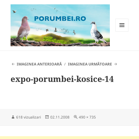
MENIU
ȘI
WIDGET-
Porumbei.ro
URI
IMAGINEA ANTERIOARĂ
IMAGINEA URMĂTOARE
expo-porumbei-kosice-14
Publicat
Dimensiune
618 vizualizari
02.11.2008
490 × 735
pe
completă