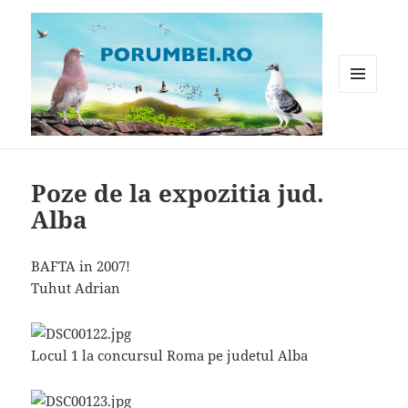
MENIU
ȘI
WIDGET-
Porumbei.ro
URI
Poze de la expozitia jud.
Alba
BAFTA in 2007!
Tuhut Adrian
Locul 1 la concursul Roma pe judetul Alba